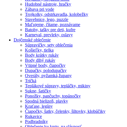
Hudobné nástroje, hračky
Zábava pri vode
Trojkolky, odstrkavadla, kolobežky
Stavebnice, lego, puzzle
Maľujeme, čítame, poznávame
Batohy, tašky pre deti, kufre
Karneval, prevleky, oslavy
Dojčenské oblečenie
Súpravičky, sety oblečenia
Košieľky, tielka
Body krátky rukáv
Body dlhý rukáv
Vtipné body, čiapočky
Dupačky, polodupačky
Overály, pyžamká,župany
Tričká
Teplákové súpravy, tepláčky, mikiny
Sukne, šatičky
Ponožky, pančuchy, topánočky
Spodná bielizeň, plavky
Kraťase, legíny
Čiapočky, šatky, čelenky, šiltovky, klobúčiky
Rukavice
Podbradníky
Oblečenie ku krstu, na slávnosť