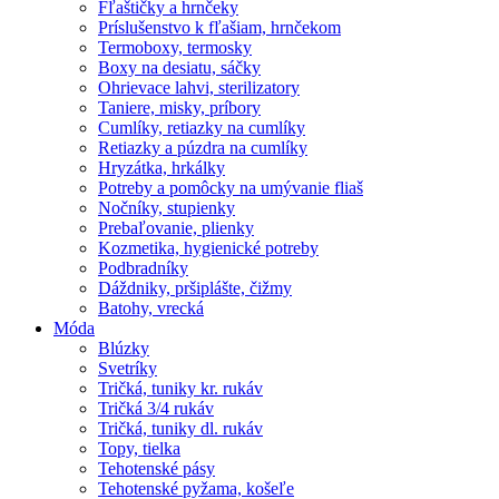
Fľaštičky a hrnčeky
Príslušenstvo k fľašiam, hrnčekom
Termoboxy, termosky
Boxy na desiatu, sáčky
Ohrievace lahvi, sterilizatory
Taniere, misky, príbory
Cumlíky, retiazky na cumlíky
Retiazky a púzdra na cumlíky
Hryzátka, hrkálky
Potreby a pomôcky na umývanie fliaš
Nočníky, stupienky
Prebaľovanie, plienky
Kozmetika, hygienické potreby
Podbradníky
Dáždniky, pršiplášte, čižmy
Batohy, vrecká
Móda
Blúzky
Svetríky
Tričká, tuniky kr. rukáv
Tričká 3/4 rukáv
Tričká, tuniky dl. rukáv
Topy, tielka
Tehotenské pásy
Tehotenské pyžama, košeľe