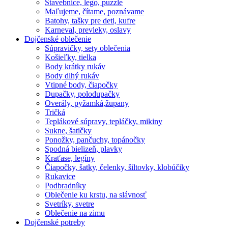
Stavebnice, lego, puzzle
Maľujeme, čítame, poznávame
Batohy, tašky pre deti, kufre
Karneval, prevleky, oslavy
Dojčenské oblečenie
Súpravičky, sety oblečenia
Košieľky, tielka
Body krátky rukáv
Body dlhý rukáv
Vtipné body, čiapočky
Dupačky, polodupačky
Overály, pyžamká,župany
Tričká
Teplákové súpravy, tepláčky, mikiny
Sukne, šatičky
Ponožky, pančuchy, topánočky
Spodná bielizeň, plavky
Kraťase, legíny
Čiapočky, šatky, čelenky, šiltovky, klobúčiky
Rukavice
Podbradníky
Oblečenie ku krstu, na slávnosť
Svetríky, svetre
Oblečenie na zimu
Dojčenské potreby