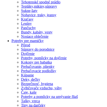
Tehotenské spodné prádlo
Tepláky,mikiny,súpravy
Sukne,šaty
Nohavice, traky, jeansy
Kraťasy
Legíny
Pančuchy
Bundy, kabáty, vesty
Nosiace oblečenie
Potreby pre mamičky
Pôrod
Súpravy do porodnice
Dojčenie
Potreby, pomôcky na dojčenie
Kokony pre babatka
Prebaľovanie, plienky
Prebaľovacie podložky
Kúpanie
Deky, dečky
Bezpečnosť, hygiena
Zvlhčovače vzduchu, váhy
Čaje, kaše
Potreby a pomôcky na umývanie fliaš
Tašky, vreca
Tipy na darčeky