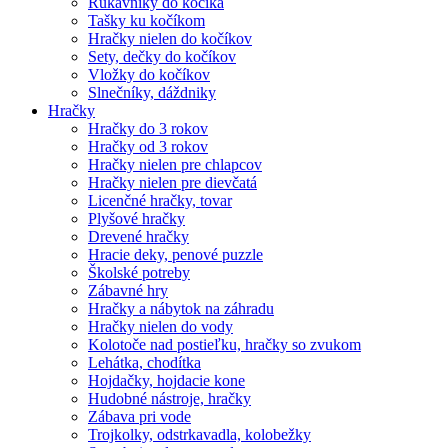
Rukávniky do kočíka
Tašky ku kočíkom
Hračky nielen do kočíkov
Sety, dečky do kočíkov
Vložky do kočíkov
Slnečníky, dáždniky
Hračky
Hračky do 3 rokov
Hračky od 3 rokov
Hračky nielen pre chlapcov
Hračky nielen pre dievčatá
Licenčné hračky, tovar
Plyšové hračky
Drevené hračky
Hracie deky, penové puzzle
Školské potreby
Zábavné hry
Hračky a nábytok na záhradu
Hračky nielen do vody
Kolotoče nad postieľku, hračky so zvukom
Lehátka, chodítka
Hojdačky, hojdacie kone
Hudobné nástroje, hračky
Zábava pri vode
Trojkolky, odstrkavadla, kolobežky