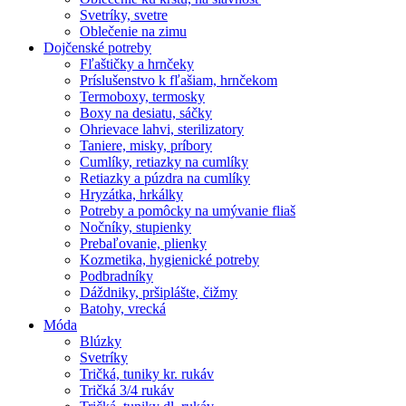
Svetríky, svetre
Oblečenie na zimu
Dojčenské potreby
Fľaštičky a hrnčeky
Príslušenstvo k fľašiam, hrnčekom
Termoboxy, termosky
Boxy na desiatu, sáčky
Ohrievace lahvi, sterilizatory
Taniere, misky, príbory
Cumlíky, retiazky na cumlíky
Retiazky a púzdra na cumlíky
Hryzátka, hrkálky
Potreby a pomôcky na umývanie fliaš
Nočníky, stupienky
Prebaľovanie, plienky
Kozmetika, hygienické potreby
Podbradníky
Dáždniky, pršiplášte, čižmy
Batohy, vrecká
Móda
Blúzky
Svetríky
Tričká, tuniky kr. rukáv
Tričká 3/4 rukáv