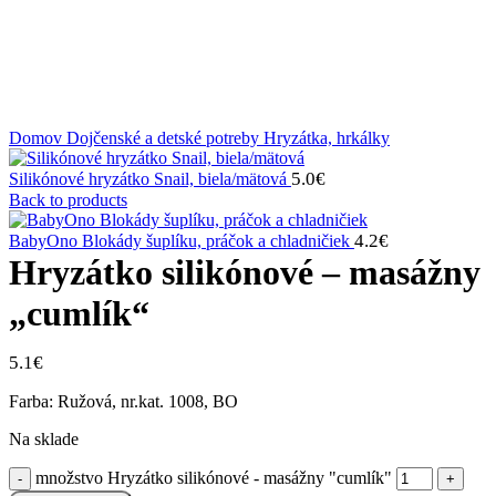
Klikni na zväčšenie
Domov
Dojčenské a detské potreby
Hryzátka, hrkálky
5.0
€
Silikónové hryzátko Snail, biela/mätová
Back to products
4.2
€
BabyOno Blokády šuplíku, práčok a chladničiek
Hryzátko silikónové – masážny
„cumlík“
5.1
€
Farba: Ružová, nr.kat. 1008, BO
Na sklade
množstvo Hryzátko silikónové - masážny "cumlík"