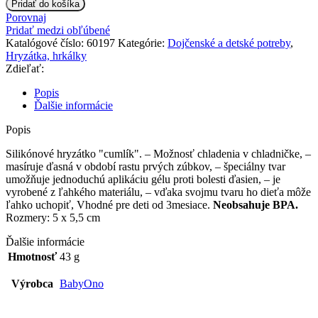
Pridať do košíka
Porovnaj
Pridať medzi obľúbené
Katalógové číslo:
60197
Kategórie:
Dojčenské a detské potreby
,
Hryzátka, hrkálky
Zdieľať:
Popis
Ďalšie informácie
Popis
Silikónové hryzátko "cumlík". – Možnosť chladenia v chladničke, –
masíruje ďasná v období rastu prvých zúbkov, – špeciálny tvar
umožňuje jednoduchú aplikáciu gélu proti bolesti ďasien, – je
vyrobené z ľahkého materiálu, – vďaka svojmu tvaru ho dieťa môže
ľahko uchopiť, Vhodné pre deti od 3mesiace.
Neobsahuje BPA.
Rozmery: 5 x 5,5 cm
Ďalšie informácie
Hmotnosť
43 g
Výrobca
BabyOno