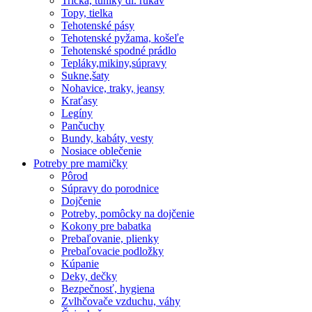
Tričká, tuniky dl. rukáv
Topy, tielka
Tehotenské pásy
Tehotenské pyžama, košeľe
Tehotenské spodné prádlo
Tepláky,mikiny,súpravy
Sukne,šaty
Nohavice, traky, jeansy
Kraťasy
Legíny
Pančuchy
Bundy, kabáty, vesty
Nosiace oblečenie
Potreby pre mamičky
Pôrod
Súpravy do porodnice
Dojčenie
Potreby, pomôcky na dojčenie
Kokony pre babatka
Prebaľovanie, plienky
Prebaľovacie podložky
Kúpanie
Deky, dečky
Bezpečnosť, hygiena
Zvlhčovače vzduchu, váhy