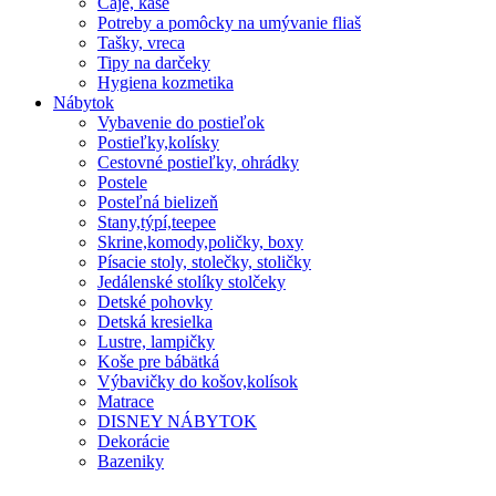
Čaje, kaše
Potreby a pomôcky na umývanie fliaš
Tašky, vreca
Tipy na darčeky
Hygiena kozmetika
Nábytok
Vybavenie do postieľok
Postieľky,kolísky
Cestovné postieľky, ohrádky
Postele
Posteľná bielizeň
Stany,týpí,teepee
Skrine,komody,poličky, boxy
Písacie stoly, stolečky, stoličky
Jedálenské stolíky stolčeky
Detské pohovky
Detská kresielka
Lustre, lampičky
Koše pre bábätká
Výbavičky do košov,kolísok
Matrace
DISNEY NÁBYTOK
Dekorácie
Bazeniky