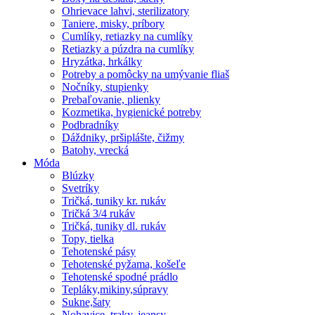
Ohrievace lahvi, sterilizatory
Taniere, misky, príbory
Cumlíky, retiazky na cumlíky
Retiazky a púzdra na cumlíky
Hryzátka, hrkálky
Potreby a pomôcky na umývanie fliaš
Nočníky, stupienky
Prebaľovanie, plienky
Kozmetika, hygienické potreby
Podbradníky
Dáždniky, pršiplášte, čižmy
Batohy, vrecká
Móda
Blúzky
Svetríky
Tričká, tuniky kr. rukáv
Tričká 3/4 rukáv
Tričká, tuniky dl. rukáv
Topy, tielka
Tehotenské pásy
Tehotenské pyžama, košeľe
Tehotenské spodné prádlo
Tepláky,mikiny,súpravy
Sukne,šaty
Nohavice, traky, jeansy