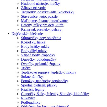
Hudobné nástroje, hračky
Zábava pri vode
Trojkolky, odstrkavadla, kolobežky
Stavebnice, lego, puzzle
Maľujeme, čítame, poznávame
Batohy, tašky pre deti, kufre
Karneval, prevleky, oslavy
Dojčenské oblečenie
Súpravičky, sety oblečenia
Košieľky, tielka
Body krátky rukáv
Body dlhý rukáv
Vtipné body, čiapočky
Dupačky, polodupačky
Overály, pyžamká,župany
Tričká
Teplákové súpravy, tepláčky, mikiny
Sukne, šatičky
Ponožky, pančuchy, topánočky
Spodná bielizeň, plavky
Kraťase, legíny
Čiapočky, šatky, čelenky, šiltovky, klobúčiky
Rukavice
Podbradníky
Oblečenie ku krstu, na slávnosť