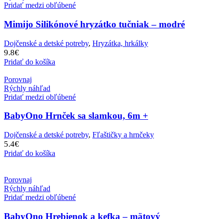
Pridať medzi obľúbené
Mimijo Silikónové hryzátko tučniak – modré
Dojčenské a detské potreby
,
Hryzátka, hrkálky
9.8
€
Pridať do košíka
Porovnaj
Rýchly náhľad
Pridať medzi obľúbené
BabyOno Hrnček sa slamkou, 6m +
Dojčenské a detské potreby
,
Fľaštičky a hrnčeky
5.4
€
Pridať do košíka
Porovnaj
Rýchly náhľad
Pridať medzi obľúbené
BabyOno Hrebienok a kefka – mätový