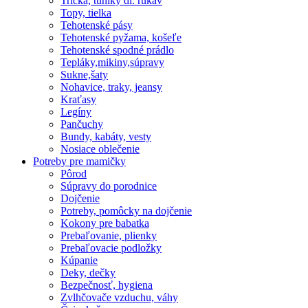
Tričká, tuniky dl. rukáv
Topy, tielka
Tehotenské pásy
Tehotenské pyžama, košeľe
Tehotenské spodné prádlo
Tepláky,mikiny,súpravy
Sukne,šaty
Nohavice, traky, jeansy
Kraťasy
Legíny
Pančuchy
Bundy, kabáty, vesty
Nosiace oblečenie
Potreby pre mamičky
Pôrod
Súpravy do porodnice
Dojčenie
Potreby, pomôcky na dojčenie
Kokony pre babatka
Prebaľovanie, plienky
Prebaľovacie podložky
Kúpanie
Deky, dečky
Bezpečnosť, hygiena
Zvlhčovače vzduchu, váhy