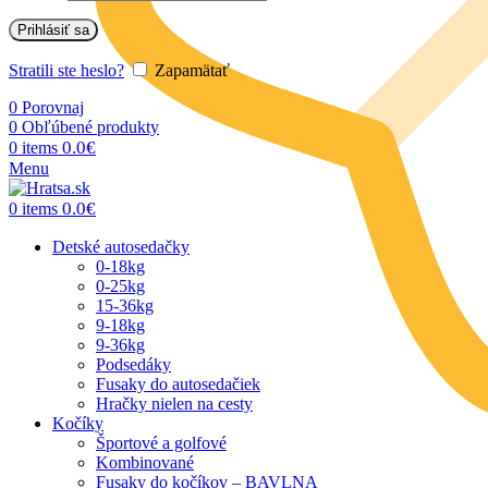
Prihlásiť sa
Stratili ste heslo?
Zapamätať
0
Porovnaj
0
Obľúbené produkty
0.0
€
0
items
Menu
0.0
€
0
items
Detské autosedačky
0-18kg
0-25kg
15-36kg
9-18kg
9-36kg
Podsedáky
Fusaky do autosedačiek
Hračky nielen na cesty
Kočíky
Športové a golfové
Kombinované
Fusaky do kočíkov – BAVLNA