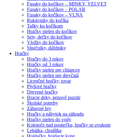
Fusaky do kočíkov – MINKY, VELVET
Fusaky do kočíkov – POLAR
Fusaky do kočíkov – VLNA
Rukávniky do kočíka
Tašky ku kočíkom
Hračky nielen do kočíkov
Sety, dečky do kočíkov
Vložky do kočíkov
Slnečníky, dáždniky
Hračky
Hračky do 3 rokov
Hračky od 3 rokov
Hračky nielen pre chlapcov
Hračky nielen pre dievčatá
Licenčné hračky, tovar
Plyšové hračky
Drevené hračky
Hracie deky, penové puzzle
Školské potreby
Zábavné hry
Hračky a nábytok na záhradu
Hračky nielen do vody
Kolotoče nad postieľku, hračky so zvukom
Lehátka, chodítka
Hojdačky, hojdacie kone