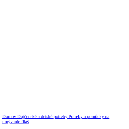
Klikni na zväčšenie
Domov
Dojčenské a detské potreby
Potreby a pomôcky na
umývanie fliaš