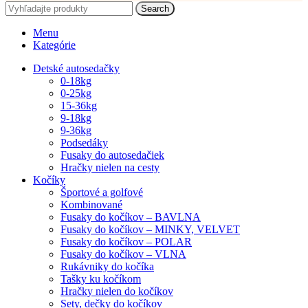
Search
Menu
Kategórie
Detské autosedačky
0-18kg
0-25kg
15-36kg
9-18kg
9-36kg
Podsedáky
Fusaky do autosedačiek
Hračky nielen na cesty
Kočíky
Športové a golfové
Kombinované
Fusaky do kočíkov – BAVLNA
Fusaky do kočíkov – MINKY, VELVET
Fusaky do kočíkov – POLAR
Fusaky do kočíkov – VLNA
Rukávniky do kočíka
Tašky ku kočíkom
Hračky nielen do kočíkov
Sety, dečky do kočíkov