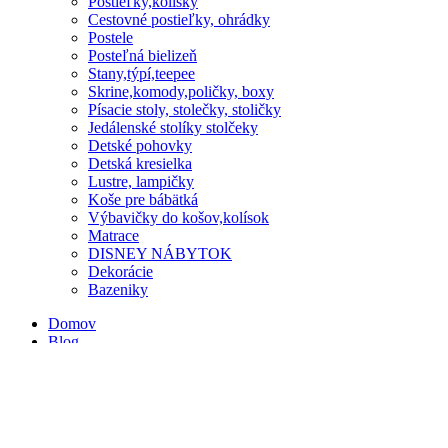
Postieľky,kolísky
Cestovné postieľky, ohrádky
Postele
Posteľná bielizeň
Stany,týpí,teepee
Skrine,komody,poličky, boxy
Písacie stoly, stolečky, stoličky
Jedálenské stolíky stolčeky
Detské pohovky
Detská kresielka
Lustre, lampičky
Koše pre bábätká
Výbavičky do košov,kolísok
Matrace
DISNEY NÁBYTOK
Dekorácie
Bazeniky
Domov
Blog
O nás
Kontakt
Obľúbené produkty
Porovnaj
Prihlásenie / Registrácia