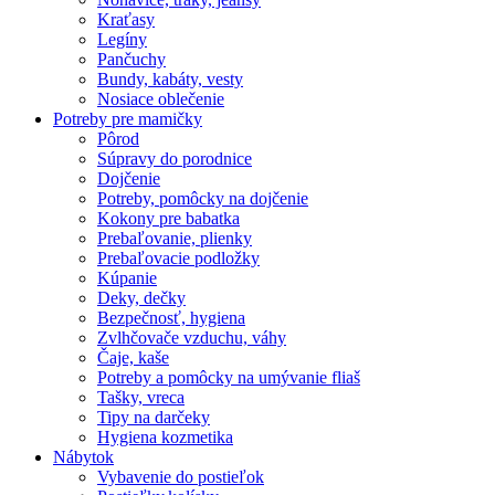
Kraťasy
Legíny
Pančuchy
Bundy, kabáty, vesty
Nosiace oblečenie
Potreby pre mamičky
Pôrod
Súpravy do porodnice
Dojčenie
Potreby, pomôcky na dojčenie
Kokony pre babatka
Prebaľovanie, plienky
Prebaľovacie podložky
Kúpanie
Deky, dečky
Bezpečnosť, hygiena
Zvlhčovače vzduchu, váhy
Čaje, kaše
Potreby a pomôcky na umývanie fliaš
Tašky, vreca
Tipy na darčeky
Hygiena kozmetika
Nábytok
Vybavenie do postieľok