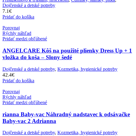
Dojčenské a detské potreby
7.1
€
Pridať do košíka
Porovnaj
Rýchly náhľad
Pridať medzi obľúbené
ANGELCARE Kôš na použité plienky Dress Up + 1
vložka do koša – Slony šedé
Dojčenské a detské potreby
,
Kozmetika, hygienické potreby
42.4
€
Pridať do košíka
Porovnaj
Rýchly náhľad
Pridať medzi obľúbené
rianna Baby-vac Náhradný nadstavec k odsávačke
Baby-vac 2 Adrianna
Dojčenské a detské potreby
,
Kozmetika, hygienické potreby