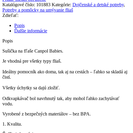
Katalógové číslo:
101883
Kategórie:
Dojčenské a detské potreby
,
Potreby a pomôcky na umývanie fliaš
Zdieľať:
Popis
Ďalšie informácie
Popis
Sušička na fľaše Canpol Babies.
Je vhodná pre všetky typy fliaš.
Ideálny pomocník ako doma, tak aj na cestách – ľahko sa skladá aj
čistí.
Všetky úchytky sa dajú zložiť.
Odkvapkávač bol navrhnutý tak, aby mohol ľahko zachytávať
vodu.
Vyrobené z bezpečných materiálov – bez BPA.
1. Kvalita.