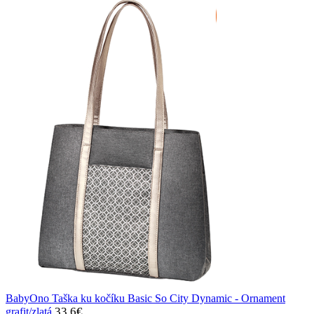
BabyOno Taška ku kočíku Basic So City Dynamic - Ornament
33.6
€
grafit/zlatá