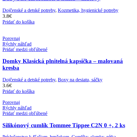
Dojčenské a detské potreby
,
Kozmetika, hygienické potreby
3.8
€
Pridať do košíka
Porovnaj
Rýchly náhľad
Pridať medzi obľúbené
Domky Klasická plnitelná kapsička – malovaná
kresba
Dojčenské a detské potreby
,
Boxy na desiatu, sáčky
3.6
€
Pridať do košíka
Porovnaj
Rýchly náhľad
Pridať medzi obľúbené
Silikónový cumlík Tommee Tippee C2N 0 +, 2 ks
Príslušenstvo k fľašiam, hrnčekom
,
Cumlíky, slamky, pítka
,