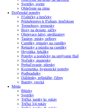
Svetríky, svetre
Oblečenie na zimu
Dojčenské potreby
Fľaštičky a hrnčeky
Príslušenstvo k fľašiam, hrnčekom
Termoboxy, termosky
Boxy na desiatu, sáčky
Ohrievace lahvi, sterilizatory
Taniere, misky, príbory
Cumlíky, retiazky na cumlíky
Retiazky a púzdra na cumlíky
Hryzátka, hrkálky
Potreby a pomôcky na umývanie fliaš
Nočníky, stupienky
Prebaľovanie, plienky
Kozmetika, hygienické potreby
Podbradníky
Dáždniky, pršiplášte, čižmy
Batohy, vrecká
Móda
Blúzky
Svetríky
Tričká, tuniky kr. rukáv
Tričká 3/4 rukáv