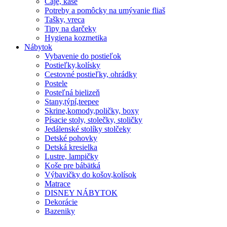
Čaje, kaše
Potreby a pomôcky na umývanie fliaš
Tašky, vreca
Tipy na darčeky
Hygiena kozmetika
Nábytok
Vybavenie do postieľok
Postieľky,kolísky
Cestovné postieľky, ohrádky
Postele
Posteľná bielizeň
Stany,týpí,teepee
Skrine,komody,poličky, boxy
Písacie stoly, stolečky, stoličky
Jedálenské stolíky stolčeky
Detské pohovky
Detská kresielka
Lustre, lampičky
Koše pre bábätká
Výbavičky do košov,kolísok
Matrace
DISNEY NÁBYTOK
Dekorácie
Bazeniky