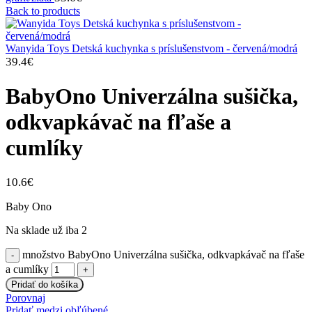
Back to products
Wanyida Toys Detská kuchynka s príslušenstvom - červená/modrá
39.4
€
BabyOno Univerzálna sušička,
odkvapkávač na fľaše a
cumlíky
10.6
€
Baby Ono
Na sklade už iba 2
množstvo BabyOno Univerzálna sušička, odkvapkávač na fľaše
a cumlíky
Pridať do košíka
Porovnaj
Pridať medzi obľúbené