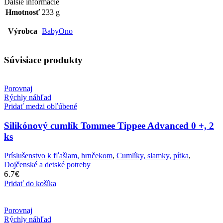
Ďalšie informácie
Hmotnosť
233 g
Výrobca
BabyOno
Súvisiace produkty
Porovnaj
Rýchly náhľad
Pridať medzi obľúbené
Silikónový cumlík Tommee Tippee Advanced 0 +, 2
ks
Príslušenstvo k fľašiam, hrnčekom
,
Cumlíky, slamky, pítka
,
Dojčenské a detské potreby
6.7
€
Pridať do košíka
Porovnaj
Rýchly náhľad