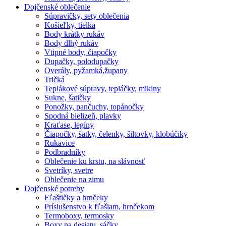
Dojčenské oblečenie
Súpravičky, sety oblečenia
Košieľky, tielka
Body krátky rukáv
Body dlhý rukáv
Vtipné body, čiapočky
Dupačky, polodupačky
Overály, pyžamká,župany
Tričká
Teplákové súpravy, tepláčky, mikiny
Sukne, šatičky
Ponožky, pančuchy, topánočky
Spodná bielizeň, plavky
Kraťase, legíny
Čiapočky, šatky, čelenky, šiltovky, klobúčiky
Rukavice
Podbradníky
Oblečenie ku krstu, na slávnosť
Svetríky, svetre
Oblečenie na zimu
Dojčenské potreby
Fľaštičky a hrnčeky
Príslušenstvo k fľašiam, hrnčekom
Termoboxy, termosky
Boxy na desiatu, sáčky