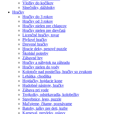
Vložky do kočíkov
Slnečníky, dáždniky
Hračky
Hračky do 3 rokov
Hračky od 3 rokov
Hračky nielen pre chlapcov
Hračky nielen pre dievčatá
Licenčné hračky, tovar
Plyšové hračky
Drevené hračky
Hracie deky, penové puzzle
Školské potreby
Zábavné hry
Hračky a nábytok na záhradu
Hračky nielen do vody
Kolotoče nad postieľku, hračky so zvukom
Lehátka, chodítka
Hojdačky, hojdacie kone
Hudobné nástroje, hračky
Zábava pri vode
Trojkolky, odstrkavadla, kolobežky
Stavebnice, lego, puzzle
Maľujeme, čítame, poznávame
Batohy, tašky pre deti, kufre
Karneval, prevleky, oslavy