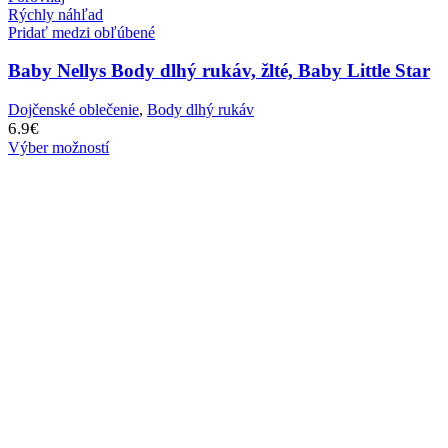
Rýchly náhľad
Pridať medzi obľúbené
Baby Nellys Body dlhý rukáv, žlté, Baby Little Star
Dojčenské oblečenie
,
Body dlhý rukáv
6.9
€
Výber možností