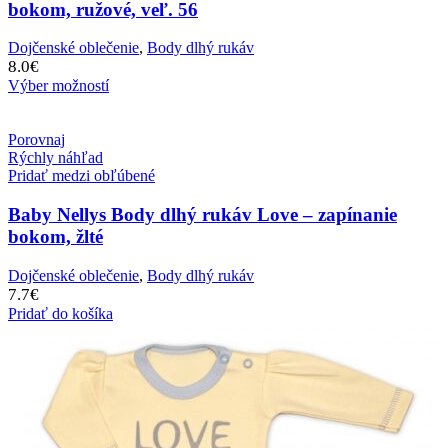
bokom, ružové, veľ. 56
Dojčenské oblečenie
,
Body dlhý rukáv
8.0
€
Výber možností
Porovnaj
Rýchly náhľad
Pridať medzi obľúbené
Baby Nellys Body dlhý rukáv Love – zapínanie
bokom, žlté
Dojčenské oblečenie
,
Body dlhý rukáv
7.7
€
Pridať do košíka