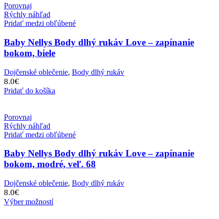
Porovnaj
Rýchly náhľad
Pridať medzi obľúbené
Baby Nellys Body dlhý rukáv Love – zapínanie
bokom, biele
Dojčenské oblečenie
,
Body dlhý rukáv
8.0
€
Pridať do košíka
Porovnaj
Rýchly náhľad
Pridať medzi obľúbené
Baby Nellys Body dlhý rukáv Love – zapínanie
bokom, modré, veľ. 68
Dojčenské oblečenie
,
Body dlhý rukáv
8.0
€
Výber možností