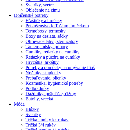
Svetríky, svetre
Oblečenie na zimu
Dojčenské potreby
Fľaštičky a hrnčeky
Príslušenstvo k fľašiam, hrnčekom
Termoboxy, termosky
Boxy na desiatu, sáčky
Ohrievace lahvi, sterilizatory
Taniere, misky, príbory
Cumlíky, retiazky na cumlíky
Retiazky a púzdra na cumlíky
Hryzátka, hrkálky
Potreby a pomôcky na umývanie fliaš
Nočníky, stupienky
Prebaľovanie, plienky
Kozmetika, hygienické potreby
Podbradníky
Dáždniky, pršiplášte, čižmy
Batohy, vrecká
Móda
Blúzky
Svetríky
Tričká, tuniky kr. rukáv
Tričká 3/4 rukáv