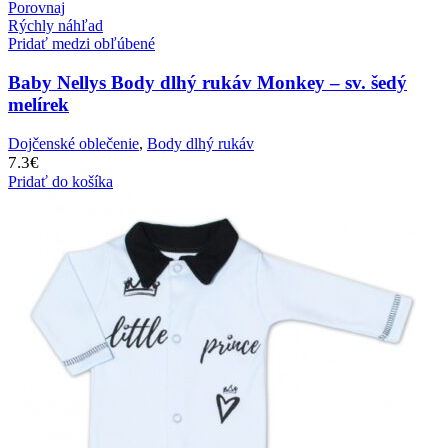
Porovnaj
Rýchly náhľad
Pridať medzi obľúbené
Baby Nellys Body dlhý rukáv Monkey – sv. šedý
melírek
Dojčenské oblečenie
,
Body dlhý rukáv
7.3
€
Pridať do košíka