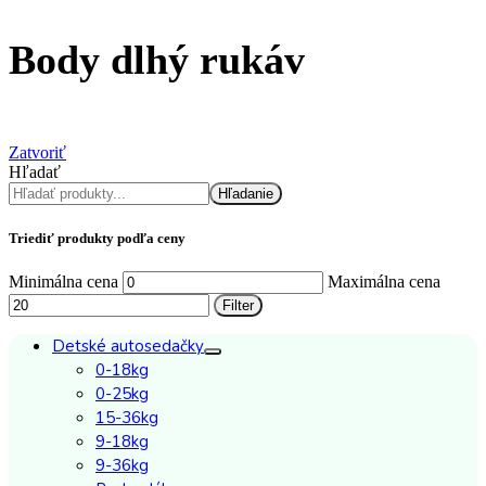
Body dlhý rukáv
Zatvoriť
Hľadať
Hľadanie
Triediť produkty podľa ceny
Minimálna cena
Maximálna cena
Filter
Detské autosedačky
0-18kg
0-25kg
15-36kg
9-18kg
9-36kg