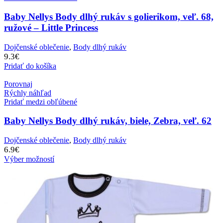
Baby Nellys Body dlhý rukáv s golierikom, veľ. 68,
ružové – Little Princess
Dojčenské oblečenie
,
Body dlhý rukáv
9.3
€
Pridať do košíka
Porovnaj
Rýchly náhľad
Pridať medzi obľúbené
Baby Nellys Body dlhý rukáv, biele, Zebra, veľ. 62
Dojčenské oblečenie
,
Body dlhý rukáv
6.9
€
Výber možností