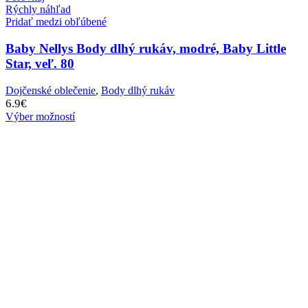
Rýchly náhľad
Pridať medzi obľúbené
Baby Nellys Body dlhý rukáv, modré, Baby Little
Star, veľ. 80
Dojčenské oblečenie
,
Body dlhý rukáv
6.9
€
Výber možností