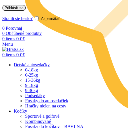
Prihlásiť sa
Stratili ste heslo?
Zapamätať
0
Porovnaj
0
Obľúbené produkty
0.0
€
0
items
Menu
0.0
€
0
items
Detské autosedačky
0-18kg
0-25kg
15-36kg
9-18kg
9-36kg
Podsedáky
Fusaky do autosedačiek
Hračky nielen na cesty
Kočíky
Športové a golfové
Kombinované
Fusaky do kočíkov – BAVLNA