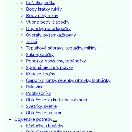
Košieľky, tielka
Body krátky rukáv
Body dlhý rukáv
Vtipné body, čiapočky
Dupačky, polodupačky
Overály, pyžamká,župany
Tričká
Teplákové súpravy, tepláčky, mikiny
Sukne, šatičky
Ponožky, pančuchy, topánočky
Spodná bielizeň, plavky
Kraťase, legíny
Čiapočky, šatky, čelenky, šiltovky, klobúčiky
Rukavice
Podbradníky
Oblečenie ku krstu, na slávnosť
Svetríky, svetre
Oblečenie na zimu
Dojčenské potreby
Fľaštičky a hrnčeky