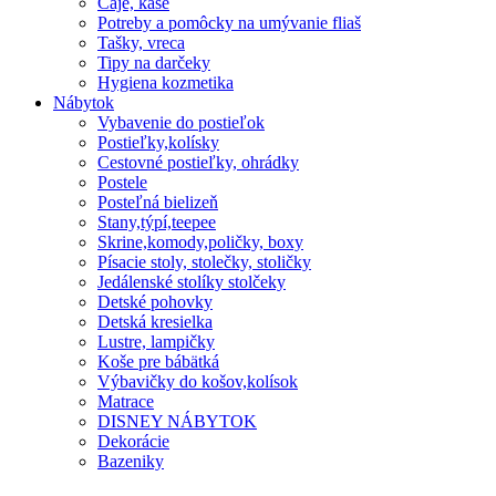
Čaje, kaše
Potreby a pomôcky na umývanie fliaš
Tašky, vreca
Tipy na darčeky
Hygiena kozmetika
Nábytok
Vybavenie do postieľok
Postieľky,kolísky
Cestovné postieľky, ohrádky
Postele
Posteľná bielizeň
Stany,týpí,teepee
Skrine,komody,poličky, boxy
Písacie stoly, stolečky, stoličky
Jedálenské stolíky stolčeky
Detské pohovky
Detská kresielka
Lustre, lampičky
Koše pre bábätká
Výbavičky do košov,kolísok
Matrace
DISNEY NÁBYTOK
Dekorácie
Bazeniky