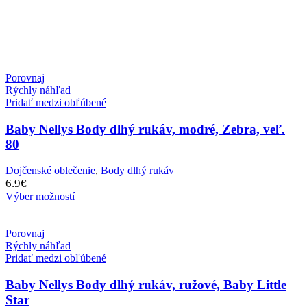
Porovnaj
Rýchly náhľad
Pridať medzi obľúbené
Baby Nellys Body dlhý rukáv, modré, Zebra, veľ.
80
Dojčenské oblečenie
,
Body dlhý rukáv
6.9
€
Výber možností
Porovnaj
Rýchly náhľad
Pridať medzi obľúbené
Baby Nellys Body dlhý rukáv, ružové, Baby Little
Star