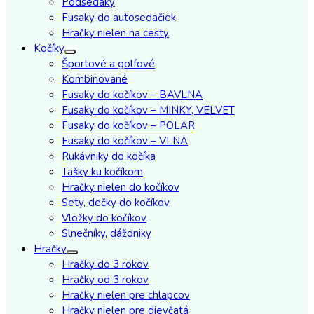
Podsedáky
Fusaky do autosedačiek
Hračky nielen na cesty
Kočíky
Športové a golfové
Kombinované
Fusaky do kočíkov – BAVLNA
Fusaky do kočíkov – MINKY, VELVET
Fusaky do kočíkov – POLAR
Fusaky do kočíkov – VLNA
Rukávniky do kočíka
Tašky ku kočíkom
Hračky nielen do kočíkov
Sety, dečky do kočíkov
Vložky do kočíkov
Slnečníky, dáždniky
Hračky
Hračky do 3 rokov
Hračky od 3 rokov
Hračky nielen pre chlapcov
Hračky nielen pre dievčatá