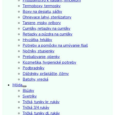
Príslušenstvo k fľašiam, hrnčekom
Termoboxy, termosky
Boxy na desiatu, sáčky
Ohrievace lahvi, sterilizatory
Taniere, misky, príbory
Cumlíky, retiazky na cumlíky
Retiazky a púzdra na cumlíky
Hryzátka, hrkálky
Potreby a pomôcky na umývanie fliaš
Nočníky, stupienky
Prebaľovanie, plienky
Kozmetika, hygienické potreby
Podbradníky
Dáždniky, pršiplášte, čižmy
Batohy, vrecká
Móda
Blúzky
Svetríky
Tričká, tuniky kr. rukáv
Tričká 3/4 rukáv
Tričká, tuniky dl. rukáv