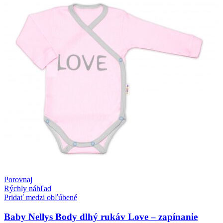
Porovnaj
Rýchly náhľad
Pridať medzi obľúbené
Baby Nellys Body dlhý rukáv Love – zapínanie