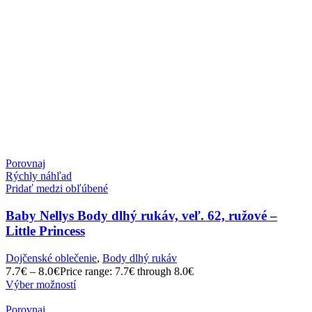
Porovnaj
Rýchly náhľad
Pridať medzi obľúbené
Baby Nellys Body dlhý rukáv, veľ. 62, ružové –
Little Princess
Dojčenské oblečenie
,
Body dlhý rukáv
7.7
€
8.0
€
–
Price range: 7.7€ through 8.0€
Výber možností
Porovnaj