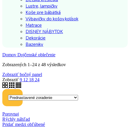
Lustre, lampičky
Koše pre bábätká
Výbavičky do košov,kolísok
Matrace
DISNEY NÁBYTOK
Dekorácie
Bazeniky
Domov
Dojčenské oblečenie
Zobrazených 1–24 z 48 výsledkov
Zobraziť bočný panel
Zobraziť
9
12
18
24
Porovnaj
Rýchly náhľad
Pridať medzi obľúbené