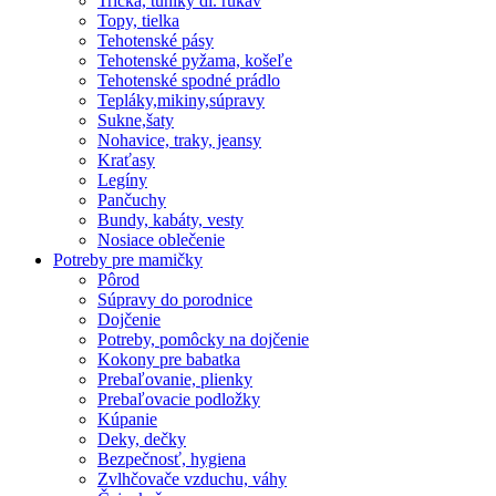
Tričká, tuniky dl. rukáv
Topy, tielka
Tehotenské pásy
Tehotenské pyžama, košeľe
Tehotenské spodné prádlo
Tepláky,mikiny,súpravy
Sukne,šaty
Nohavice, traky, jeansy
Kraťasy
Legíny
Pančuchy
Bundy, kabáty, vesty
Nosiace oblečenie
Potreby pre mamičky
Pôrod
Súpravy do porodnice
Dojčenie
Potreby, pomôcky na dojčenie
Kokony pre babatka
Prebaľovanie, plienky
Prebaľovacie podložky
Kúpanie
Deky, dečky
Bezpečnosť, hygiena
Zvlhčovače vzduchu, váhy