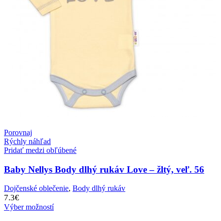
Porovnaj
Rýchly náhľad
Pridať medzi obľúbené
Baby Nellys Body dlhý rukáv Love – žltý, veľ. 56
Dojčenské oblečenie
,
Body dlhý rukáv
7.3
€
Výber možností