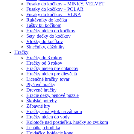
Fusaky do kočíkov – MINKY, VELVET
Fusaky do kočíkov – POLAR
Fusaky do kočíkov – VLNA
Rukávniky do kočíka
Tašky ku kočíkom
Hračky nielen do kočíkov
Sety, dečky do kočíkov
Vložky do kočíkov
Slnečníky, dáždniky
Hračky
Hračky do 3 rokov
Hračky od 3 rokov
Hračky nielen pre chlapcov
Hračky nielen pre dievčatá
Licenčné hračky, tovar
Plyšové hračky
Drevené hračky
Hracie deky, penové puzzle
Školské potreby
Zábavné hry
Hračky a nábytok na záhradu
Hračky nielen do vody
Kolotoče nad postieľku, hračky so zvukom
Lehátka, chodítka
Hojdačky, hojdacie kone