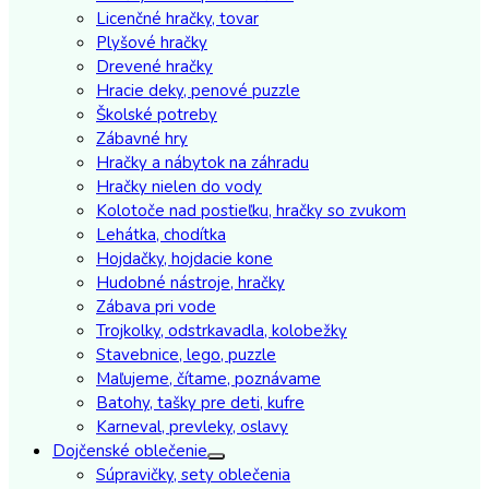
Licenčné hračky, tovar
Plyšové hračky
Drevené hračky
Hracie deky, penové puzzle
Školské potreby
Zábavné hry
Hračky a nábytok na záhradu
Hračky nielen do vody
Kolotoče nad postieľku, hračky so zvukom
Lehátka, chodítka
Hojdačky, hojdacie kone
Hudobné nástroje, hračky
Zábava pri vode
Trojkolky, odstrkavadla, kolobežky
Stavebnice, lego, puzzle
Maľujeme, čítame, poznávame
Batohy, tašky pre deti, kufre
Karneval, prevleky, oslavy
Dojčenské oblečenie
Súpravičky, sety oblečenia