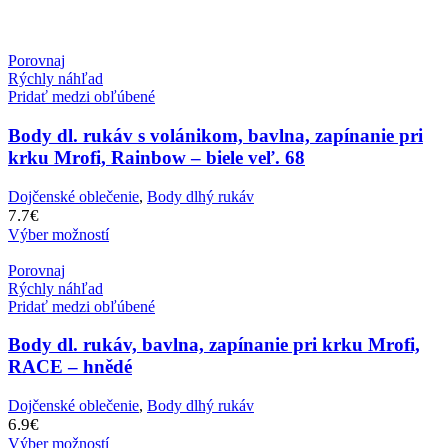
Porovnaj
Rýchly náhľad
Pridať medzi obľúbené
Body dl. rukáv s volánikom, bavlna, zapínanie pri
krku Mrofi, Rainbow – biele veľ. 68
Dojčenské oblečenie
,
Body dlhý rukáv
7.7
€
Výber možností
Porovnaj
Rýchly náhľad
Pridať medzi obľúbené
Body dl. rukáv, bavlna, zapínanie pri krku Mrofi,
RACE – hnědé
Dojčenské oblečenie
,
Body dlhý rukáv
6.9
€
Výber možností