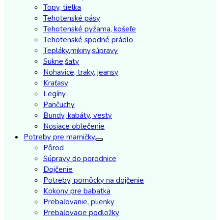
Topy, tielka
Tehotenské pásy
Tehotenské pyžama, košeľe
Tehotenské spodné prádlo
Tepláky,mikiny,súpravy
Sukne,šaty
Nohavice, traky, jeansy
Kraťasy
Legíny
Pančuchy
Bundy, kabáty, vesty
Nosiace oblečenie
Potreby pre mamičky
Pôrod
Súpravy do porodnice
Dojčenie
Potreby, pomôcky na dojčenie
Kokony pre babatka
Prebaľovanie, plienky
Prebaľovacie podložky