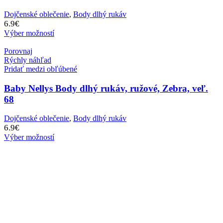
Dojčenské oblečenie
,
Body dlhý rukáv
6.9
€
Výber možností
Porovnaj
Rýchly náhľad
Pridať medzi obľúbené
Baby Nellys Body dlhý rukáv, ružové, Zebra, veľ.
68
Dojčenské oblečenie
,
Body dlhý rukáv
6.9
€
Výber možností