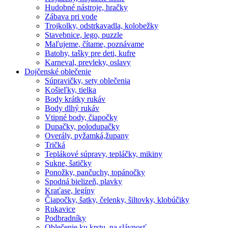
Hudobné nástroje, hračky
Zábava pri vode
Trojkolky, odstrkavadla, kolobežky
Stavebnice, lego, puzzle
Maľujeme, čítame, poznávame
Batohy, tašky pre deti, kufre
Karneval, prevleky, oslavy
Dojčenské oblečenie
Súpravičky, sety oblečenia
Košieľky, tielka
Body krátky rukáv
Body dlhý rukáv
Vtipné body, čiapočky
Dupačky, polodupačky
Overály, pyžamká,župany
Tričká
Teplákové súpravy, tepláčky, mikiny
Sukne, šatičky
Ponožky, pančuchy, topánočky
Spodná bielizeň, plavky
Kraťase, legíny
Čiapočky, šatky, čelenky, šiltovky, klobúčiky
Rukavice
Podbradníky
Oblečenie ku krstu, na slávnosť