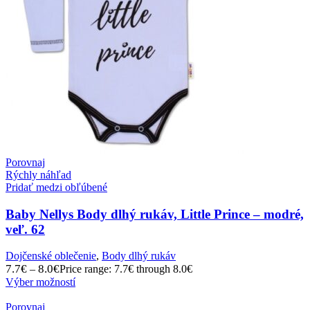
Porovnaj
Rýchly náhľad
Pridať medzi obľúbené
Baby Nellys Body dlhý rukáv, Little Prince – modré,
veľ. 62
Dojčenské oblečenie
,
Body dlhý rukáv
7.7
€
8.0
€
–
Price range: 7.7€ through 8.0€
Výber možností
Porovnaj