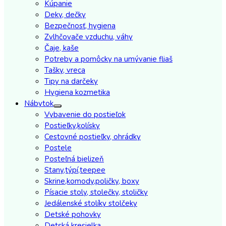
Kúpanie
Deky, dečky
Bezpečnosť, hygiena
Zvlhčovače vzduchu, váhy
Čaje, kaše
Potreby a pomôcky na umývanie fliaš
Tašky, vreca
Tipy na darčeky
Hygiena kozmetika
Nábytok
Vybavenie do postieľok
Postieľky,kolísky
Cestovné postieľky, ohrádky
Postele
Posteľná bielizeň
Stany,týpí,teepee
Skrine,komody,poličky, boxy
Písacie stoly, stolečky, stoličky
Jedálenské stolíky stolčeky
Detské pohovky
Detská kresielka