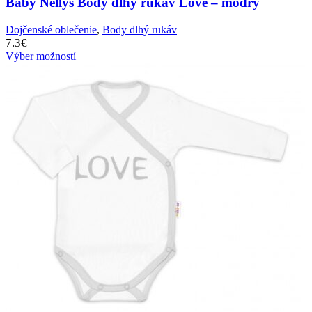
Baby Nellys Body dlhý rukáv Love – modrý
Dojčenské oblečenie
,
Body dlhý rukáv
7.3
€
Výber možností