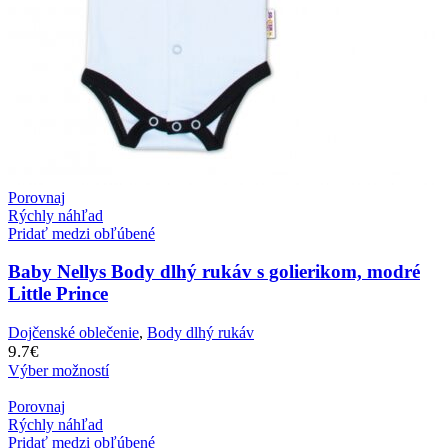
Porovnaj
Rýchly náhľad
Pridať medzi obľúbené
Baby Nellys Body dlhý rukáv s golierikom, modré
Little Prince
Dojčenské oblečenie
,
Body dlhý rukáv
9.7
€
Výber možností
Porovnaj
Rýchly náhľad
Pridať medzi obľúbené