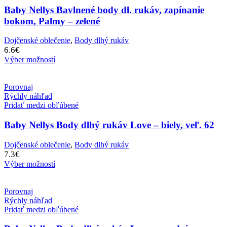
Baby Nellys Bavlnené body dl. rukáv, zapínanie
bokom, Palmy – zelené
Dojčenské oblečenie
,
Body dlhý rukáv
6.6
€
Výber možností
Porovnaj
Rýchly náhľad
Pridať medzi obľúbené
Baby Nellys Body dlhý rukáv Love – biely, veľ. 62
Dojčenské oblečenie
,
Body dlhý rukáv
7.3
€
Výber možností
Porovnaj
Rýchly náhľad
Pridať medzi obľúbené