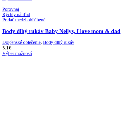
Porovnaj
Rýchly náhľad
Pridať medzi obľúbené
Body dlhý rukáv Baby Nellys, I love mom & dad
Dojčenské oblečenie
,
Body dlhý rukáv
5.1
€
Výber možností