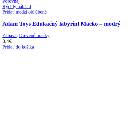
Porovnaj
Rýchly náhľad
Pridať medzi obľúbené
Adam Toys Edukačný labyrint Macko – modrý
Zábava
,
Drevené hračky
8.4
€
Pridať do košíka