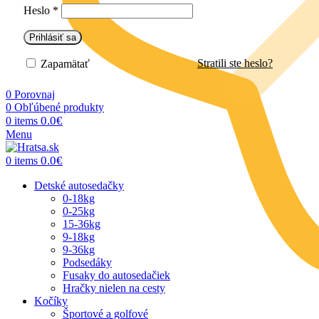
Heslo
*
Prihlásiť sa
Stratili ste heslo?
Zapamätať
0
Porovnaj
0
Obľúbené produkty
0.0
€
0
items
Menu
0.0
€
0
items
Detské autosedačky
0-18kg
0-25kg
15-36kg
9-18kg
9-36kg
Podsedáky
Fusaky do autosedačiek
Hračky nielen na cesty
Kočíky
Športové a golfové