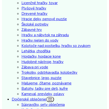
Licenčné hračky, tovar
Plyšové hračky
Drevené hračky
Hracie deky, penové puzzle
Školské potreby
Zábavné hry
Hračky a nábytok na záhradu
Hračky nielen do vody
Kolotoče nad postieľku, hračky so zvukom
Lehátka, chodítka
Hojdačky, hojdacie kone
Hudobné nástroje, hračky
Zábava pri vode
Trojkolky, odstrkavadla, kolobežky
Stavebnice, lego, puzzle
Maľujeme, čítame, poznávame
Batohy, tašky pre deti, kufre
Karneval, prevleky, oslavy
Dojčenské oblečenie
Súpravičky, sety oblečenia