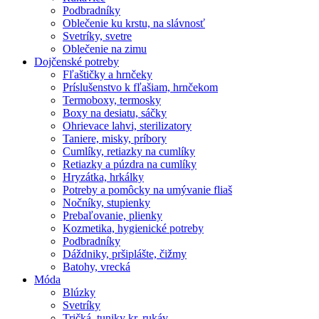
Podbradníky
Oblečenie ku krstu, na slávnosť
Svetríky, svetre
Oblečenie na zimu
Dojčenské potreby
Fľaštičky a hrnčeky
Príslušenstvo k fľašiam, hrnčekom
Termoboxy, termosky
Boxy na desiatu, sáčky
Ohrievace lahvi, sterilizatory
Taniere, misky, príbory
Cumlíky, retiazky na cumlíky
Retiazky a púzdra na cumlíky
Hryzátka, hrkálky
Potreby a pomôcky na umývanie fliaš
Nočníky, stupienky
Prebaľovanie, plienky
Kozmetika, hygienické potreby
Podbradníky
Dáždniky, pršiplášte, čižmy
Batohy, vrecká
Móda
Blúzky
Svetríky
Tričká, tuniky kr. rukáv