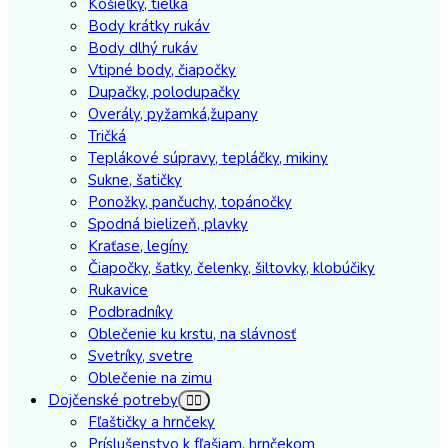
Košieľky, tielka
Body krátky rukáv
Body dlhý rukáv
Vtipné body, čiapočky
Dupačky, polodupačky
Overály, pyžamká,župany
Tričká
Teplákové súpravy, tepláčky, mikiny
Sukne, šatičky
Ponožky, pančuchy, topánočky
Spodná bielizeň, plavky
Kraťase, legíny
Čiapočky, šatky, čelenky, šiltovky, klobúčiky
Rukavice
Podbradníky
Oblečenie ku krstu, na slávnosť
Svetríky, svetre
Oblečenie na zimu
Dojčenské potreby
Fľaštičky a hrnčeky
Príslušenstvo k fľašiam, hrnčekom