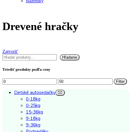
Bazeniky
Drevené hračky
Zatvoriť
Hľadať
Hľadanie
Triediť produkty podľa ceny
Minimálna
Maximálna
Filter
cena
cena
Detské autosedačky
0-18kg
0-25kg
15-36kg
9-18kg
9-36kg
Podsedáky