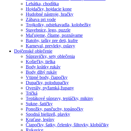
Lehátka, chodítka
Hojdačky, hojdacie kone
Hudobné nástroje, hračky
Zábava pri vode
Trojkolky, odstrkavadla, kolobežky
Stavebnice, lego, puzzle
Maľujeme, čítame, poznávame
Batohy, tašky pre deti, kufre
Karneval, prevleky, oslavy
Dojčenské oblečenie
Súpravičky, sety oblečenia
Košieľky, tielka
Body krátky rukáv
Body dlhý rukáv
Vtipné body, čiapočky
Dupačky, polodupačky
Overály, pyžamká,župany
Tričká
Teplákové súpravy, tepláčky, mikiny
Sukne, šatičky
Ponožky, pančuchy, topánočky
Spodná bielizeň, plavky
Kraťase, legíny
Čiapočky, šatky, čelenky, šiltovky, klobúčiky
Rukavice