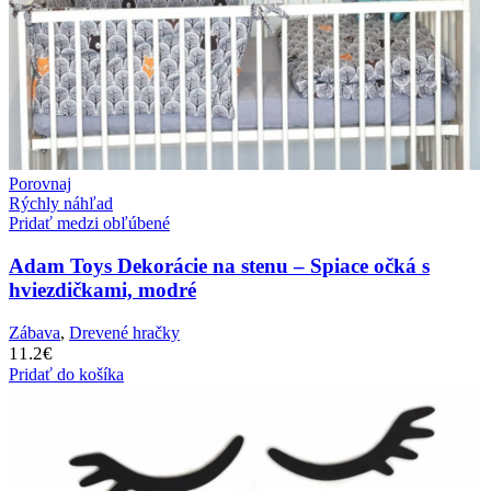
Porovnaj
Rýchly náhľad
Pridať medzi obľúbené
Adam Toys Dekorácie na stenu – Spiace očká s
hviezdičkami, modré
Zábava
,
Drevené hračky
11.2
€
Pridať do košíka