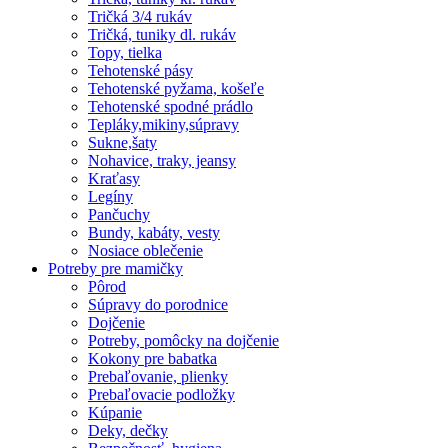
Tričká 3/4 rukáv
Tričká, tuniky dl. rukáv
Topy, tielka
Tehotenské pásy
Tehotenské pyžama, košeľe
Tehotenské spodné prádlo
Tepláky,mikiny,súpravy
Sukne,šaty
Nohavice, traky, jeansy
Kraťasy
Legíny
Pančuchy
Bundy, kabáty, vesty
Nosiace oblečenie
Potreby pre mamičky
Pôrod
Súpravy do porodnice
Dojčenie
Potreby, pomôcky na dojčenie
Kokony pre babatka
Prebaľovanie, plienky
Prebaľovacie podložky
Kúpanie
Deky, dečky