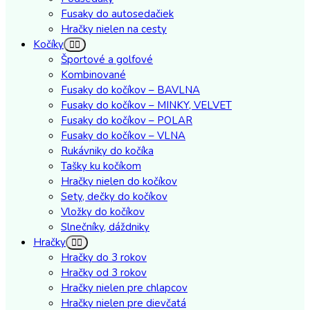
Fusaky do autosedačiek
Hračky nielen na cesty
Kočíky
Športové a golfové
Kombinované
Fusaky do kočíkov – BAVLNA
Fusaky do kočíkov – MINKY, VELVET
Fusaky do kočíkov – POLAR
Fusaky do kočíkov – VLNA
Rukávniky do kočíka
Tašky ku kočíkom
Hračky nielen do kočíkov
Sety, dečky do kočíkov
Vložky do kočíkov
Slnečníky, dáždniky
Hračky
Hračky do 3 rokov
Hračky od 3 rokov
Hračky nielen pre chlapcov
Hračky nielen pre dievčatá