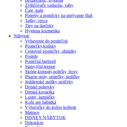
Bezpečnosť, hygiena
Zvlhčovače vzduchu, váhy
Čaje, kaše
Potreby a pomôcky na umývanie fliaš
Tašky, vreca
Tipy na darčeky
Hygiena kozmetika
Nábytok
Vybavenie do postieľok
Postieľky,kolísky
Cestovné postieľky, ohrádky
Postele
Posteľná bielizeň
Stany,týpí,teepee
Skrine,komody,poličky, boxy
Písacie stoly, stolečky, stoličky
Jedálenské stolíky stolčeky
Detské pohovky
Detská kresielka
Lustre, lampičky
Koše pre bábätká
Výbavičky do košov,kolísok
Matrace
DISNEY NÁBYTOK
Dekorácie