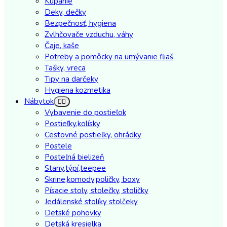
Kúpanie
Deky, dečky
Bezpečnosť, hygiena
Zvlhčovače vzduchu, váhy
Čaje, kaše
Potreby a pomôcky na umývanie fliaš
Tašky, vreca
Tipy na darčeky
Hygiena kozmetika
Nábytok
Vybavenie do postieľok
Postieľky,kolísky
Cestovné postieľky, ohrádky
Postele
Posteľná bielizeň
Stany,týpí,teepee
Skrine,komody,poličky, boxy
Písacie stoly, stolečky, stoličky
Jedálenské stolíky stolčeky
Detské pohovky
Detská kresielka