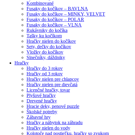
Kombinované
Fusaky do kočíkov – BAVLNA
Fusaky do kočíkov – MINKY, VELVET
Fusaky do kočíkov – POLAR
Fusaky do kočíkov – VLNA
Rukávniky do kočíka
Tašky ku kočíkom
Hračky nielen do kočíkov
Sety, dečky do kočíkov
Vložky do kočíkov
Slnečníky, dáždniky
Hračky
Hračky do 3 rokov
Hračky od 3 rokov
Hračky nielen pre chlapcov
Hračky nielen pre dievčatá
Licenčné hračky, tovar
Plyšové hračky
Drevené hračky
Hracie deky, penové puzzle
Školské potreby
Zábavné hry
Hračky a nábytok na záhradu
Hračky nielen do vody
Kolotoče nad postieľku, hračky so zvukom