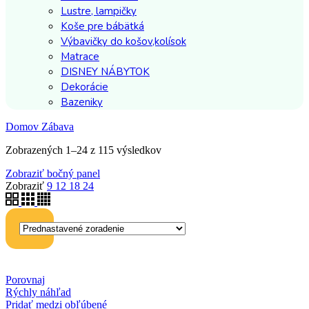
Lustre, lampičky
Koše pre bábätká
Výbavičky do košov,kolísok
Matrace
DISNEY NÁBYTOK
Dekorácie
Bazeniky
Domov
Zábava
Zobrazených 1–24 z 115 výsledkov
Zobraziť bočný panel
Zobraziť
9
12
18
24
Porovnaj
Rýchly náhľad
Pridať medzi obľúbené