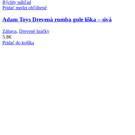
Rýchly náhľad
Pridať medzi obľúbené
Adam Toys Drevená rumba gule líška – sivá
Zábava
,
Drevené hračky
5.8
€
Pridať do košíka