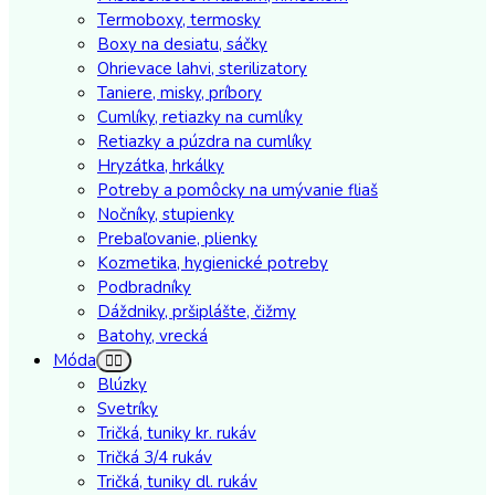
Termoboxy, termosky
Boxy na desiatu, sáčky
Ohrievace lahvi, sterilizatory
Taniere, misky, príbory
Cumlíky, retiazky na cumlíky
Retiazky a púzdra na cumlíky
Hryzátka, hrkálky
Potreby a pomôcky na umývanie fliaš
Nočníky, stupienky
Prebaľovanie, plienky
Kozmetika, hygienické potreby
Podbradníky
Dáždniky, pršiplášte, čižmy
Batohy, vrecká
Móda
Blúzky
Svetríky
Tričká, tuniky kr. rukáv
Tričká 3/4 rukáv
Tričká, tuniky dl. rukáv