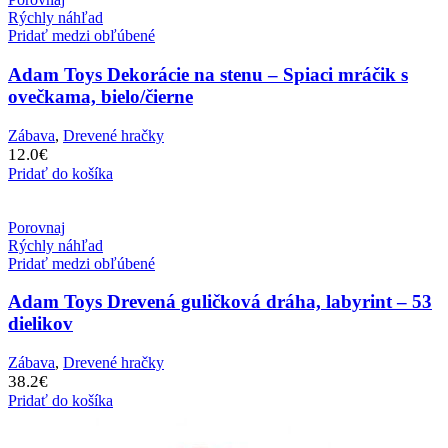
Rýchly náhľad
Pridať medzi obľúbené
Adam Toys Dekorácie na stenu – Spiaci mráčik s
ovečkama, bielo/čierne
Zábava
,
Drevené hračky
12.0
€
Pridať do košíka
Porovnaj
Rýchly náhľad
Pridať medzi obľúbené
Adam Toys Drevená guličková dráha, labyrint – 53
dielikov
Zábava
,
Drevené hračky
38.2
€
Pridať do košíka