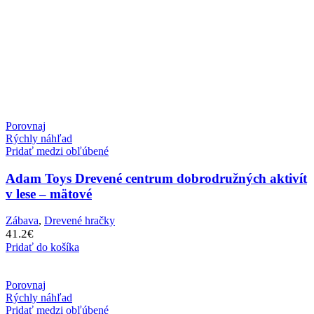
Porovnaj
Rýchly náhľad
Pridať medzi obľúbené
Adam Toys Drevené centrum dobrodružných aktivít
v lese – mätové
Zábava
,
Drevené hračky
41.2
€
Pridať do košíka
Porovnaj
Rýchly náhľad
Pridať medzi obľúbené