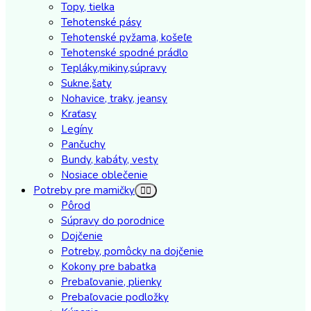
Topy, tielka
Tehotenské pásy
Tehotenské pyžama, košeľe
Tehotenské spodné prádlo
Tepláky,mikiny,súpravy
Sukne,šaty
Nohavice, traky, jeansy
Kraťasy
Legíny
Pančuchy
Bundy, kabáty, vesty
Nosiace oblečenie
Potreby pre mamičky
Pôrod
Súpravy do porodnice
Dojčenie
Potreby, pomôcky na dojčenie
Kokony pre babatka
Prebaľovanie, plienky
Prebaľovacie podložky