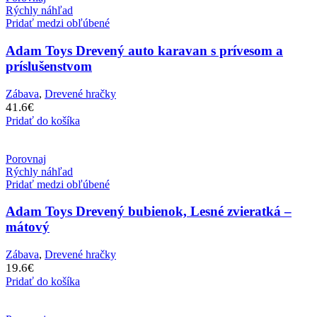
Rýchly náhľad
Pridať medzi obľúbené
Adam Toys Drevený auto karavan s prívesom a
príslušenstvom
Zábava
,
Drevené hračky
41.6
€
Pridať do košíka
Porovnaj
Rýchly náhľad
Pridať medzi obľúbené
Adam Toys Drevený bubienok, Lesné zvieratká –
mátový
Zábava
,
Drevené hračky
19.6
€
Pridať do košíka