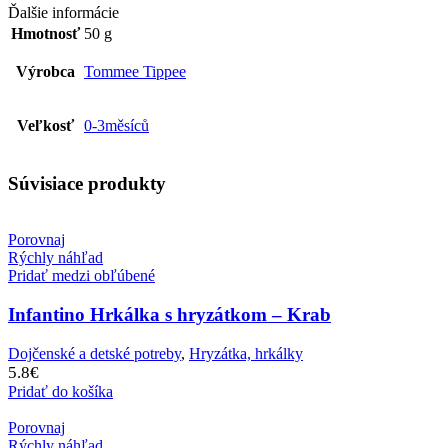
Ďalšie informácie
Hmotnosť
50 g
Výrobca
Tommee Tippee
Veľkosť
0-3měsíců
Súvisiace produkty
Porovnaj
Rýchly náhľad
Pridať medzi obľúbené
Infantino Hrkálka s hryzátkom – Krab
Dojčenské a detské potreby
,
Hryzátka, hrkálky
5.8
€
Pridať do košíka
Porovnaj
Rýchly náhľad