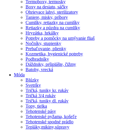
Termoboxy, termosky
Boxy na desiatu, sáčky
Ohrievace lahvi, sterilizatory
Taniere, misky, príbory
Cumlíky, retiazky na cumlíky
Retiazky a púzdra na cumlíky
Hryzátka, hrkálky
Potreby a pomôcky na umývanie fliaš
Nočníky, stupienky
Prebaľovanie, plienky
Kozmetika, hygienické potreby
Podbradníky
Dáždniky, pršiplášte, čižmy
Batohy, vrecká
Móda
Blúzky
Svetríky
Tričká, tuniky kr. rukáv
Tričká 3/4 rukáv
Tričká, tuniky dl. rukáv
Topy, tielka
Tehotenské pásy
Tehotenské pyžama, košeľe
Tehotenské spodné prádlo
Tepláky,mikiny,súpravy