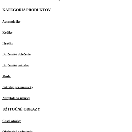
KATEGÓRIA PRODUKTOV
Autosedačky
Kočíky
Hračky
Dojčenské oblečenie
Dojčenské potreby
Móda
Potreby pre mamičky
Nábytok do izbičky
UŽITOČNÉ ODKAZY
Časté otázky
Obchodné podmienky