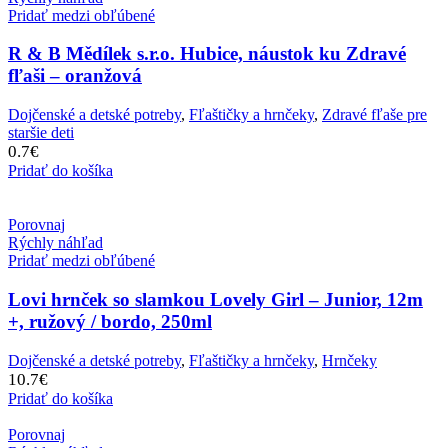
Pridať medzi obľúbené
R & B Mědílek s.r.o. Hubice, náustok ku Zdravé
fľaši – oranžová
Dojčenské a detské potreby
,
Fľaštičky a hrnčeky
,
Zdravé fľaše pre
staršie deti
0.7
€
Pridať do košíka
Porovnaj
Rýchly náhľad
Pridať medzi obľúbené
Lovi hrnček so slamkou Lovely Girl – Junior, 12m
+, ružový / bordo, 250ml
Dojčenské a detské potreby
,
Fľaštičky a hrnčeky
,
Hrnčeky
10.7
€
Pridať do košíka
Porovnaj