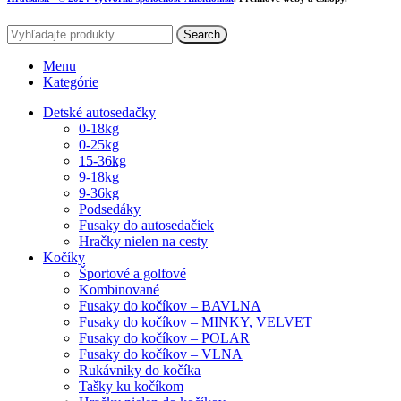
Search
Menu
Kategórie
Detské autosedačky
0-18kg
0-25kg
15-36kg
9-18kg
9-36kg
Podsedáky
Fusaky do autosedačiek
Hračky nielen na cesty
Kočíky
Športové a golfové
Kombinované
Fusaky do kočíkov – BAVLNA
Fusaky do kočíkov – MINKY, VELVET
Fusaky do kočíkov – POLAR
Fusaky do kočíkov – VLNA
Rukávniky do kočíka
Tašky ku kočíkom