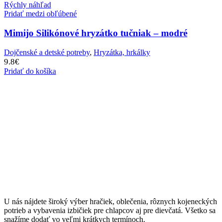
Rýchly náhľad
Pridať medzi obľúbené
Mimijo Silikónové hryzátko tučniak – modré
Dojčenské a detské potreby
,
Hryzátka, hrkálky
9.8
€
Pridať do košíka
U nás nájdete široký výber hračiek, oblečenia, rôznych kojeneckých
potrieb a vybavenia izbičiek pre chlapcov aj pre dievčatá. Všetko sa
snažíme dodať vo veľmi krátkych termínoch.