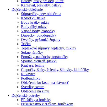
Batohy, tašky pre deti, kufre
Karneval, prevleky, oslavy
Dojčenské oblečenie
Súpravičky, sety oblečenia
Košieľky, tielka
Body krátky rukáv
Body dlhý rukáv
Vtipné body, čiapočky
Dupačky, polodupačky
Overály, pyžamká,župany
Tričká
Teplákové súpravy, tepláčky, mikiny
Sukne, šatičky
Ponožky, pančuchy, topánočky
Spodná bielizeň, plavky
Kraťase, legíny
Čiapočky, šatky, čelenky, šiltovky, klobúčiky
Rukavice
Podbradníky
Oblečenie ku krstu, na slávnosť
Svetríky, svetre
Oblečenie na zimu
Dojčenské potreby
Fľaštičky a hrnčeky
Príslušenstvo k fľašiam, hrnčekom