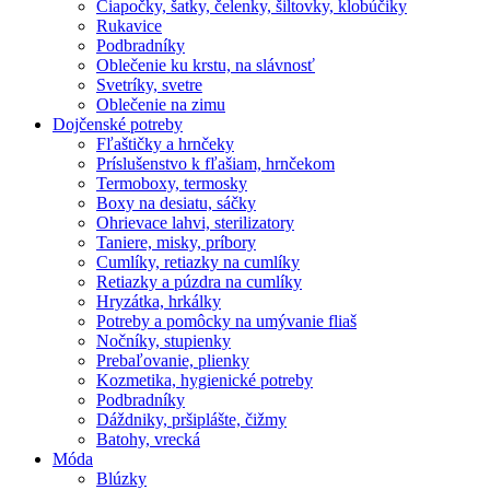
Čiapočky, šatky, čelenky, šiltovky, klobúčiky
Rukavice
Podbradníky
Oblečenie ku krstu, na slávnosť
Svetríky, svetre
Oblečenie na zimu
Dojčenské potreby
Fľaštičky a hrnčeky
Príslušenstvo k fľašiam, hrnčekom
Termoboxy, termosky
Boxy na desiatu, sáčky
Ohrievace lahvi, sterilizatory
Taniere, misky, príbory
Cumlíky, retiazky na cumlíky
Retiazky a púzdra na cumlíky
Hryzátka, hrkálky
Potreby a pomôcky na umývanie fliaš
Nočníky, stupienky
Prebaľovanie, plienky
Kozmetika, hygienické potreby
Podbradníky
Dáždniky, pršiplášte, čižmy
Batohy, vrecká
Móda
Blúzky