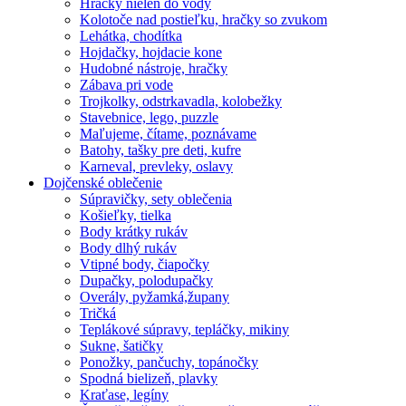
Hračky nielen do vody
Kolotoče nad postieľku, hračky so zvukom
Lehátka, chodítka
Hojdačky, hojdacie kone
Hudobné nástroje, hračky
Zábava pri vode
Trojkolky, odstrkavadla, kolobežky
Stavebnice, lego, puzzle
Maľujeme, čítame, poznávame
Batohy, tašky pre deti, kufre
Karneval, prevleky, oslavy
Dojčenské oblečenie
Súpravičky, sety oblečenia
Košieľky, tielka
Body krátky rukáv
Body dlhý rukáv
Vtipné body, čiapočky
Dupačky, polodupačky
Overály, pyžamká,župany
Tričká
Teplákové súpravy, tepláčky, mikiny
Sukne, šatičky
Ponožky, pančuchy, topánočky
Spodná bielizeň, plavky
Kraťase, legíny