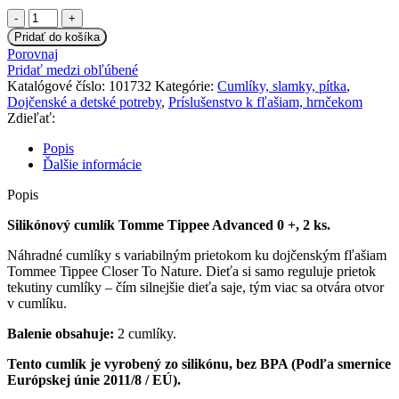
množstvo
Silikónový
Pridať do košíka
cumlík
Porovnaj
Tommee
Pridať medzi obľúbené
Tippee
Katalógové číslo:
101732
Kategórie:
Cumlíky, slamky, pítka
,
C2N
Dojčenské a detské potreby
,
Príslušenstvo k fľašiam, hrnčekom
0
Zdieľať:
+,
2
Popis
ks
Ďalšie informácie
Popis
Silikónový cumlík Tomme Tippee Advanced 0 +, 2 ks.
Náhradné cumlíky s variabilným prietokom ku dojčenským fľašiam
Tommee Tippee Closer To Nature. Dieťa si samo reguluje prietok
tekutiny cumlíky – čím silnejšie dieťa saje, tým viac sa otvára otvor
v cumlíku.
Balenie obsahuje:
2 cumlíky.
Tento cumlík je vyrobený zo silikónu, bez BPA (Podľa smernice
Európskej únie 2011/8 / EÚ).