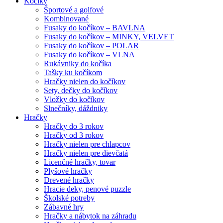
Kočíky
Športové a golfové
Kombinované
Fusaky do kočíkov – BAVLNA
Fusaky do kočíkov – MINKY, VELVET
Fusaky do kočíkov – POLAR
Fusaky do kočíkov – VLNA
Rukávniky do kočíka
Tašky ku kočíkom
Hračky nielen do kočíkov
Sety, dečky do kočíkov
Vložky do kočíkov
Slnečníky, dáždniky
Hračky
Hračky do 3 rokov
Hračky od 3 rokov
Hračky nielen pre chlapcov
Hračky nielen pre dievčatá
Licenčné hračky, tovar
Plyšové hračky
Drevené hračky
Hracie deky, penové puzzle
Školské potreby
Zábavné hry
Hračky a nábytok na záhradu