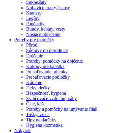
Sukne,šaty
Nohavice, traky, jeansy
Kraťasy
Legíny
Pančuchy
Bundy, kabáty, vesty
Nosiace oblečenie
Potreby pre mamičky
Pôrod
Súpravy do porodnice
Dojčenie
Potreby, pomôcky na dojčenie
Kokony pre babatka
Prebaľovanie, plienky
Prebaľovacie podložky
Kúpanie
Deky, dečky
Bezpečnosť, hygiena
Zvlhčovače vzduchu, váhy
Čaje, kaše
Potreby a pomôcky na umývanie fliaš
Tašky, vreca
Tipy na darčeky
Hygiena kozmetika
Nábytok