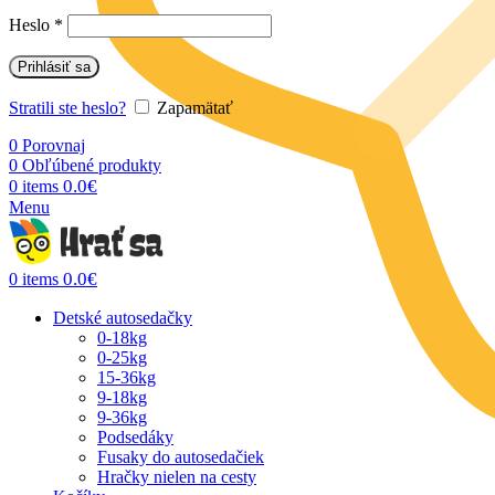
Heslo
*
Prihlásiť sa
Stratili ste heslo?
Zapamätať
0
Porovnaj
0
Obľúbené produkty
0.0
€
0
items
Menu
0.0
€
0
items
Detské autosedačky
0-18kg
0-25kg
15-36kg
9-18kg
9-36kg
Podsedáky
Fusaky do autosedačiek
Hračky nielen na cesty