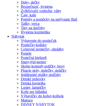
Deky, dečky
Bezpečnosť, hygiena
Zvlhčovače vzduchu, váhy
Čaje, kaše
Potreby a pomôcky na umývanie fliaš
Tašky, vreca
Tipy na darčeky
Hygiena kozmetika
Nábytok
Vybavenie do postieľok
Postieľky,kolísky
Cestovné postieľky, ohrádky
Postele
Posteľná bielizeň
Stany,týpí,teepee
Skrine,komody,poličky, boxy
Písacie stoly, stolečky, stoličky
Jedálenské stolíky stolčeky
Detské pohovky
Detská kresielka
Lustre, lampičky
Koše pre bábätká
Výbavičky do košov,kolísok
Matrace
DISNEY NÁBYTOK