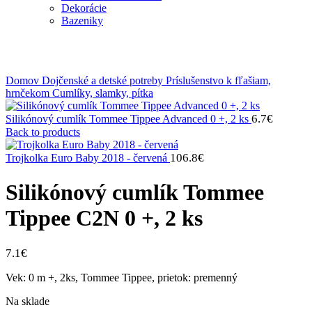
Dekorácie
Bazeniky
Klikni na zväčšenie
Domov
Dojčenské a detské potreby
Príslušenstvo k fľašiam,
hrnčekom
Cumlíky, slamky, pítka
6.7
€
Silikónový cumlík Tommee Tippee Advanced 0 +, 2 ks
Back to products
106.8
€
Trojkolka Euro Baby 2018 - červená
Silikónový cumlík Tommee
Tippee C2N 0 +, 2 ks
7.1
€
Vek: 0 m +, 2ks, Tommee Tippee, prietok: premenný
Na sklade