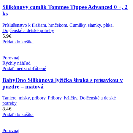
Silikónový cumlík Tommee Tippee Advanced 0 +, 2
ks
Príslušenstvo k fľašiam, hrnčekom
,
Cumlíky, slamky, pítka
,
Dojčenské a detské potreby
5.9
€
Pridať do košíka
Porovnaj
Rýchly náhľad
Pridať medzi obľúbené
BabyOno Silikónová lyžička široká s prísavkou v
puzdre – mätová
Taniere, misky, príbory
,
Príbory, lyžičky
,
Dojčenské a detské
potreby
8.4
€
Pridať do košíka
Porovnaj