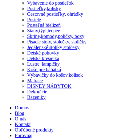
Vybavenie do postieľok
Postieľky,kolísky
Cestovné postieľky, ohrádky
Postele
Posteľná bielizeň
Stany,týpí,teepee
Skrine,komody,poličky, boxy
Písacie stoly, stolečky, stoličky
Jedálenské stolíky stolčeky
Detské pohovky
Detská kresielka
Lustre, lampičky
Koše pre bábätká
Výbavičky do košov,kolísok
Matrace
DISNEY NÁBYTOK
Dekorácie
Bazeniky
Domov
Blog
O nás
Kontakt
Obľúbené produkty
Porovnaj