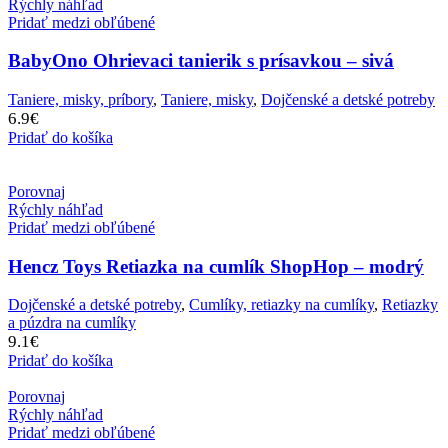
Rýchly náhľad
Pridať medzi obľúbené
BabyOno Ohrievaci tanierik s prísavkou – sivá
Taniere, misky, príbory
,
Taniere, misky
,
Dojčenské a detské potreby
6.9
€
Pridať do košíka
Porovnaj
Rýchly náhľad
Pridať medzi obľúbené
Hencz Toys Retiazka na cumlík ShopHop – modrý
Dojčenské a detské potreby
,
Cumlíky, retiazky na cumlíky
,
Retiazky
a púzdra na cumlíky
9.1
€
Pridať do košíka
Porovnaj
Rýchly náhľad
Pridať medzi obľúbené