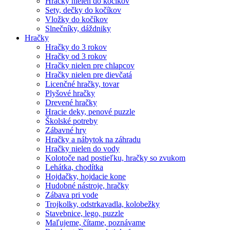
Hračky nielen do kočíkov
Sety, dečky do kočíkov
Vložky do kočíkov
Slnečníky, dáždniky
Hračky
Hračky do 3 rokov
Hračky od 3 rokov
Hračky nielen pre chlapcov
Hračky nielen pre dievčatá
Licenčné hračky, tovar
Plyšové hračky
Drevené hračky
Hracie deky, penové puzzle
Školské potreby
Zábavné hry
Hračky a nábytok na záhradu
Hračky nielen do vody
Kolotoče nad postieľku, hračky so zvukom
Lehátka, chodítka
Hojdačky, hojdacie kone
Hudobné nástroje, hračky
Zábava pri vode
Trojkolky, odstrkavadla, kolobežky
Stavebnice, lego, puzzle
Maľujeme, čítame, poznávame