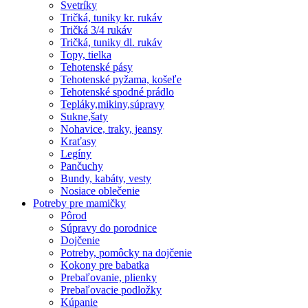
Svetríky
Tričká, tuniky kr. rukáv
Tričká 3/4 rukáv
Tričká, tuniky dl. rukáv
Topy, tielka
Tehotenské pásy
Tehotenské pyžama, košeľe
Tehotenské spodné prádlo
Tepláky,mikiny,súpravy
Sukne,šaty
Nohavice, traky, jeansy
Kraťasy
Legíny
Pančuchy
Bundy, kabáty, vesty
Nosiace oblečenie
Potreby pre mamičky
Pôrod
Súpravy do porodnice
Dojčenie
Potreby, pomôcky na dojčenie
Kokony pre babatka
Prebaľovanie, plienky
Prebaľovacie podložky
Kúpanie