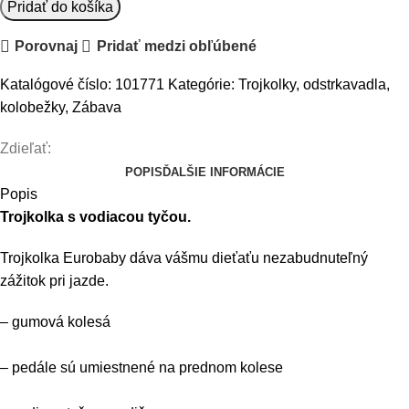
množstvo
Pridať do košíka
Trojkolka
Porovnaj
Pridať medzi obľúbené
Euro
Baby
Katalógové číslo:
101771
Kategórie:
Trojkolky, odstrkavadla,
2018
kolobežky
,
Zábava
-
červená
Zdieľať:
POPIS
ĎALŠIE INFORMÁCIE
Popis
Trojkolka s vodiacou tyčou.
Trojkolka Eurobaby dáva vášmu dieťaťu nezabudnuteľný
zážitok pri jazde.
– gumová kolesá
– pedále sú umiestnené na prednom kolese