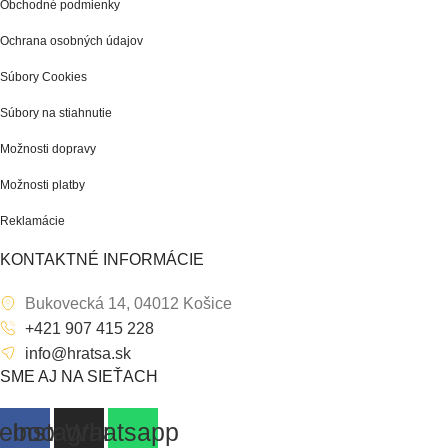
Obchodné podmienky
Ochrana osobných údajov
Súbory Cookies
Súbory na stiahnutie
Možnosti dopravy
Možnosti platby
Reklamácie
KONTAKTNÉ INFORMÁCIE
Bukovecká 14, 04012 Košice
+421 907 415 228
info@hratsa.sk
SME AJ NA SIEŤACH
ebook
Instagram
Whatsapp