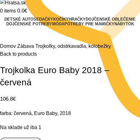
0.0
€
0
items
DETSKÉ AUTOSEDAČKY
KOČÍKY
HRAČKY
DOJČENSKÉ OBLEČENIE
DOJČENSKÉ POTREBY
MÓDA
POTREBY PRE MAMIČKY
NÁBYTOK
Klikni na zväčšenie
Domov
Zábava
Trojkolky, odstrkavadla, kolobežky
Back to products
Trojkolka Euro Baby 2018 –
červená
106.8
€
farba: červená, Euro Baby, 2018
Na sklade už iba 1