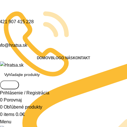
421 907 415 228
nfo@hratsa.sk
DOMOV
BLOG
O NÁS
KONTAKT
Search
Prihlásenie / Registrácia
0
Porovnaj
0
Obľúbené produkty
0.0
€
0
items
Menu