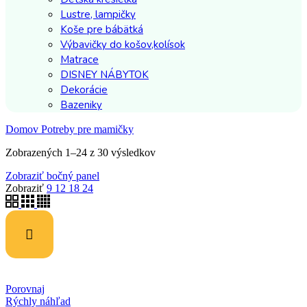
Lustre, lampičky
Koše pre bábätká
Výbavičky do košov,kolísok
Matrace
DISNEY NÁBYTOK
Dekorácie
Bazeniky
Domov
Potreby pre mamičky
Zobrazených 1–24 z 30 výsledkov
Zobraziť bočný panel
Zobraziť
9
12
18
24
Porovnaj
Rýchly náhľad