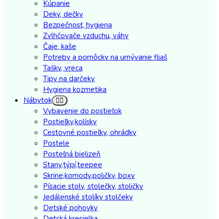
Kúpanie
Deky, dečky
Bezpečnosť, hygiena
Zvlhčovače vzduchu, váhy
Čaje, kaše
Potreby a pomôcky na umývanie fliaš
Tašky, vreca
Tipy na darčeky
Hygiena kozmetika
Nábytok
Vybavenie do postieľok
Postieľky,kolísky
Cestovné postieľky, ohrádky
Postele
Posteľná bielizeň
Stany,týpí,teepee
Skrine,komody,poličky, boxy
Písacie stoly, stolečky, stoličky
Jedálenské stolíky stolčeky
Detské pohovky
Detská kresielka