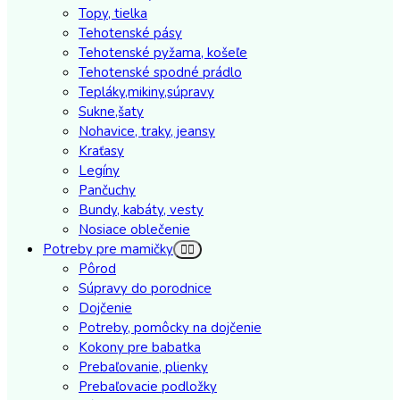
Topy, tielka
Tehotenské pásy
Tehotenské pyžama, košeľe
Tehotenské spodné prádlo
Tepláky,mikiny,súpravy
Sukne,šaty
Nohavice, traky, jeansy
Kraťasy
Legíny
Pančuchy
Bundy, kabáty, vesty
Nosiace oblečenie
Potreby pre mamičky
Pôrod
Súpravy do porodnice
Dojčenie
Potreby, pomôcky na dojčenie
Kokony pre babatka
Prebaľovanie, plienky
Prebaľovacie podložky