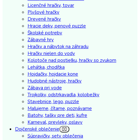
Licenčné hračky, tovar
Plyšové hračky
Drevené hračky
Hracie deky, penové puzzle
Školské potreby
Zábavné hry
Hračky a nábytok na záhradu
Hračky nielen do vody
Kolotoče nad postieľku, hračky so zvukom
Lehátka, chodítka
Hojdačky, hojdacie kone
Hudobné nástroje, hračky
Zábava pri vode
Trojkolky, odstrkavadla, kolobežky
Stavebnice, lego, puzzle
Maľujeme, čítame, poznávame
Batohy, tašky pre deti, kufre
Karneval, prevleky, oslavy
Dojčenské oblečenie
Súpravičky, sety oblečenia