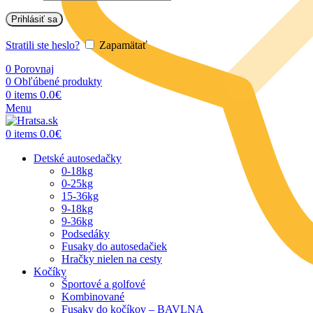
Prihlásiť sa
Stratili ste heslo?
Zapamätať
0
Porovnaj
0
Obľúbené produkty
0.0
€
0
items
Menu
0.0
€
0
items
Detské autosedačky
0-18kg
0-25kg
15-36kg
9-18kg
9-36kg
Podsedáky
Fusaky do autosedačiek
Hračky nielen na cesty
Kočíky
Športové a golfové
Kombinované
Fusaky do kočíkov – BAVLNA