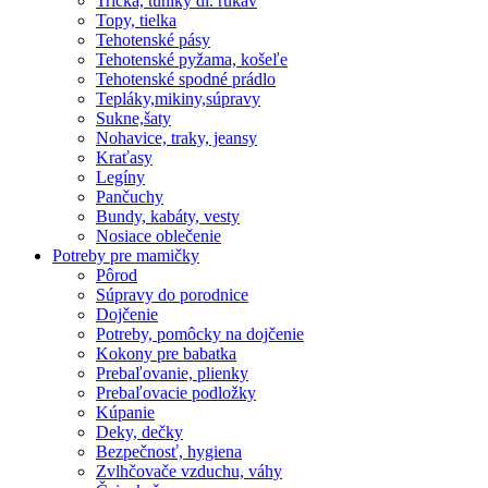
Tričká, tuniky dl. rukáv
Topy, tielka
Tehotenské pásy
Tehotenské pyžama, košeľe
Tehotenské spodné prádlo
Tepláky,mikiny,súpravy
Sukne,šaty
Nohavice, traky, jeansy
Kraťasy
Legíny
Pančuchy
Bundy, kabáty, vesty
Nosiace oblečenie
Potreby pre mamičky
Pôrod
Súpravy do porodnice
Dojčenie
Potreby, pomôcky na dojčenie
Kokony pre babatka
Prebaľovanie, plienky
Prebaľovacie podložky
Kúpanie
Deky, dečky
Bezpečnosť, hygiena
Zvlhčovače vzduchu, váhy