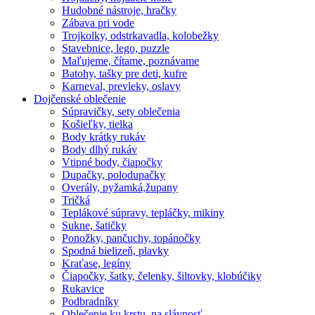
Hudobné nástroje, hračky
Zábava pri vode
Trojkolky, odstrkavadla, kolobežky
Stavebnice, lego, puzzle
Maľujeme, čítame, poznávame
Batohy, tašky pre deti, kufre
Karneval, prevleky, oslavy
Dojčenské oblečenie
Súpravičky, sety oblečenia
Košieľky, tielka
Body krátky rukáv
Body dlhý rukáv
Vtipné body, čiapočky
Dupačky, polodupačky
Overály, pyžamká,župany
Tričká
Teplákové súpravy, tepláčky, mikiny
Sukne, šatičky
Ponožky, pančuchy, topánočky
Spodná bielizeň, plavky
Kraťase, legíny
Čiapočky, šatky, čelenky, šiltovky, klobúčiky
Rukavice
Podbradníky
Oblečenie ku krstu, na slávnosť