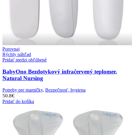
Porovnaj
Rýchly náhľad
Pridať medzi obľúbené
BabyOno Bezdotykový infračervený teplomer,
Natural Nursing
Potreby pre mamičky
,
Bezpečnosť, hygiena
50.8
€
Pridať do košíka