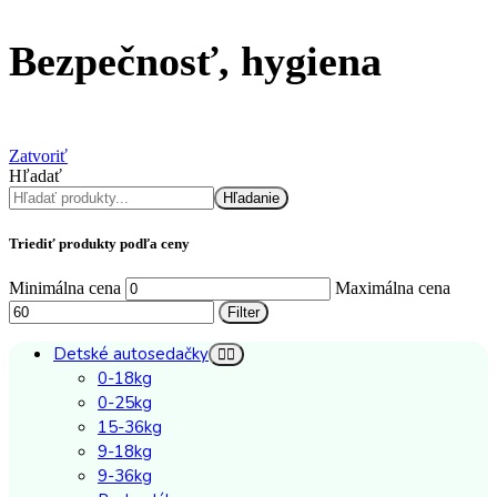
Bezpečnosť, hygiena
Zatvoriť
Hľadať
Hľadanie
Triediť produkty podľa ceny
Minimálna cena
Maximálna cena
Filter
Detské autosedačky
0-18kg
0-25kg
15-36kg
9-18kg
9-36kg