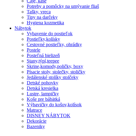
Čaje, kaše
Potreby a pomôcky na umývanie fliaš
Tašky, vreca
Tipy na darčeky
Hygiena kozmetika
Nábytok
Vybavenie do postieľok
Postieľky,kolísky
Cestovné postieľky, ohrádky
Postele
Posteľná bielizeň
Stany,týpí,teepee
Skrine,komody,poličky, boxy
Písacie stoly, stolečky, stoličky
Jedálenské stolíky stolčeky
Detské pohovky
Detská kresielka
Lustre, lampičky
Koše pre bábätká
Výbavičky do košov,kolísok
Matrace
DISNEY NÁBYTOK
Dekorácie
Bazeniky