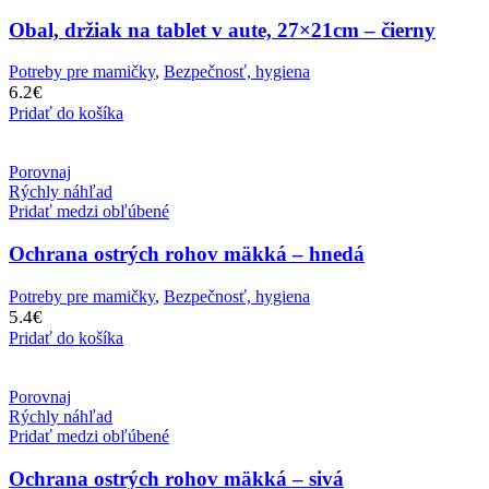
Obal, držiak na tablet v aute, 27×21cm – čierny
Potreby pre mamičky
,
Bezpečnosť, hygiena
6.2
€
Pridať do košíka
Porovnaj
Rýchly náhľad
Pridať medzi obľúbené
Ochrana ostrých rohov mäkká – hnedá
Potreby pre mamičky
,
Bezpečnosť, hygiena
5.4
€
Pridať do košíka
Porovnaj
Rýchly náhľad
Pridať medzi obľúbené
Ochrana ostrých rohov mäkká – sivá