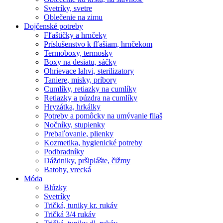
Svetríky, svetre
Oblečenie na zimu
Dojčenské potreby
Fľaštičky a hrnčeky
Príslušenstvo k fľašiam, hrnčekom
Termoboxy, termosky
Boxy na desiatu, sáčky
Ohrievace lahvi, sterilizatory
Taniere, misky, príbory
Cumlíky, retiazky na cumlíky
Retiazky a púzdra na cumlíky
Hryzátka, hrkálky
Potreby a pomôcky na umývanie fliaš
Nočníky, stupienky
Prebaľovanie, plienky
Kozmetika, hygienické potreby
Podbradníky
Dáždniky, pršiplášte, čižmy
Batohy, vrecká
Móda
Blúzky
Svetríky
Tričká, tuniky kr. rukáv
Tričká 3/4 rukáv