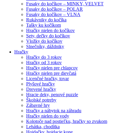
Fusaky do kočíkov – MINKY, VELVET
Fusaky do kočíkov – POLAR
Fusaky do kočíkov – VLNA
Rukávniky do kočíka
Tašky ku kočíkom
Hračky nielen do kočíkov
Sety, dečky do kočíkov
Vložky do kočíkov
Slnečníky, dáždniky
Hračky
Hračky do 3 rokov
Hračky od 3 rokov
Hračky nielen pre chlapcov
Hračky nielen pre dievčatá
Licenčné hračky, tovar
Plyšové hračky
Drevené hračky
Hracie deky, penové puzzle
Školské potreby
Zábavné hry
Hračky a nábytok na záhradu
Hračky nielen do vody
Kolotoče nad postieľku, hračky so zvukom
Lehátka, chodítka
Hojdačky, hojdacie kone