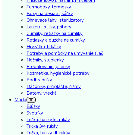
Príslušenstvo k fľašiam, hrnčekom
Termoboxy, termosky
Boxy na desiatu, sáčky
Ohrievace lahvi, sterilizatory
Taniere, misky, príbory
Cumlíky, retiazky na cumlíky
Retiazky a púzdra na cumlíky
Hryzátka, hrkálky
Potreby a pomôcky na umývanie fliaš
Nočníky, stupienky
Prebaľovanie, plienky
Kozmetika, hygienické potreby
Podbradníky
Dáždniky, pršiplášte, čižmy
Batohy, vrecká
Móda
Blúzky
Svetríky
Tričká, tuniky kr. rukáv
Tričká 3/4 rukáv
Tričká, tuniky dl. rukáv