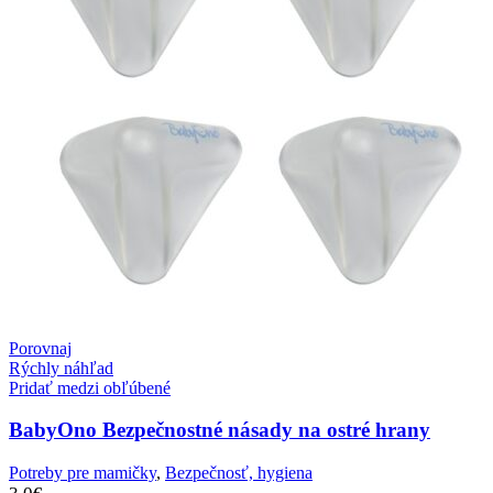
Porovnaj
Rýchly náhľad
Pridať medzi obľúbené
BabyOno Bezpečnostné násady na ostré hrany
Potreby pre mamičky
,
Bezpečnosť, hygiena