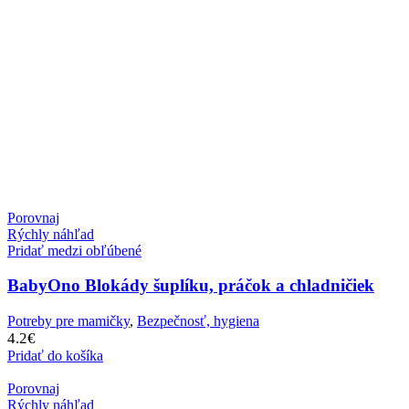
Porovnaj
Rýchly náhľad
Pridať medzi obľúbené
BabyOno Blokády šuplíku, práčok a chladničiek
Potreby pre mamičky
,
Bezpečnosť, hygiena
4.2
€
Pridať do košíka
Porovnaj
Rýchly náhľad