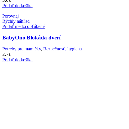
3.0
€
Pridať do košíka
Porovnaj
Rýchly náhľad
Pridať medzi obľúbené
BabyOno Blokáda dverí
Potreby pre mamičky
,
Bezpečnosť, hygiena
2.7
€
Pridať do košíka