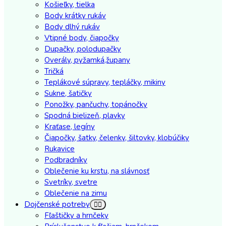
Košieľky, tielka
Body krátky rukáv
Body dlhý rukáv
Vtipné body, čiapočky
Dupačky, polodupačky
Overály, pyžamká,župany
Tričká
Teplákové súpravy, tepláčky, mikiny
Sukne, šatičky
Ponožky, pančuchy, topánočky
Spodná bielizeň, plavky
Kraťase, legíny
Čiapočky, šatky, čelenky, šiltovky, klobúčiky
Rukavice
Podbradníky
Oblečenie ku krstu, na slávnosť
Svetríky, svetre
Oblečenie na zimu
Dojčenské potreby
Fľaštičky a hrnčeky