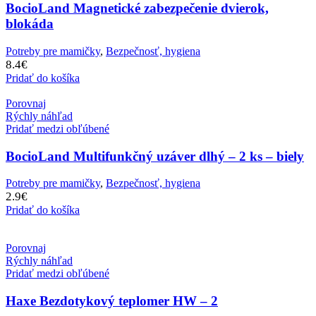
BocioLand Magnetické zabezpečenie dvierok,
blokáda
Potreby pre mamičky
,
Bezpečnosť, hygiena
8.4
€
Pridať do košíka
Porovnaj
Rýchly náhľad
Pridať medzi obľúbené
BocioLand Multifunkčný uzáver dlhý – 2 ks – biely
Potreby pre mamičky
,
Bezpečnosť, hygiena
2.9
€
Pridať do košíka
Porovnaj
Rýchly náhľad
Pridať medzi obľúbené
Haxe Bezdotykový teplomer HW – 2