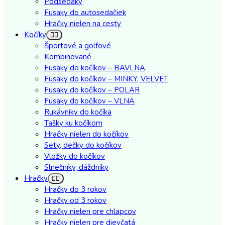
Podsedáky
Fusaky do autosedačiek
Hračky nielen na cesty
Kočíky
Športové a golfové
Kombinované
Fusaky do kočíkov – BAVLNA
Fusaky do kočíkov – MINKY, VELVET
Fusaky do kočíkov – POLAR
Fusaky do kočíkov – VLNA
Rukávniky do kočíka
Tašky ku kočíkom
Hračky nielen do kočíkov
Sety, dečky do kočíkov
Vložky do kočíkov
Slnečníky, dáždniky
Hračky
Hračky do 3 rokov
Hračky od 3 rokov
Hračky nielen pre chlapcov
Hračky nielen pre dievčatá