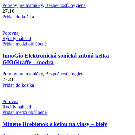
Potreby pre mamičky
,
Bezpečnosť, hygiena
27.1
€
Pridať do košíka
Porovnaj
Rýchly náhľad
Pridať medzi obľúbené
InnoGio Elektronická sonická zubná kefka
GIOGiraffe – modrá
Potreby pre mamičky
,
Bezpečnosť, hygiena
27.4
€
Pridať do košíka
Porovnaj
Rýchly náhľad
Pridať medzi obľúbené
Minene Hrebienok s kefou na vlasy – biely