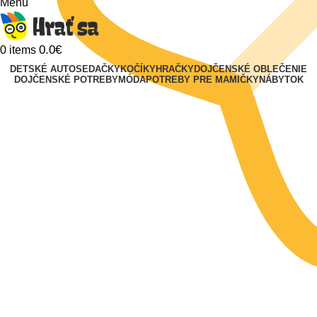
Menu
0.0
€
0
items
DETSKÉ AUTOSEDAČKY
KOČÍKY
HRAČKY
DOJČENSKÉ OBLEČENIE
DOJČENSKÉ POTREBY
MÓDA
POTREBY PRE MAMIČKY
NÁBYTOK
Klikni na zväčšenie