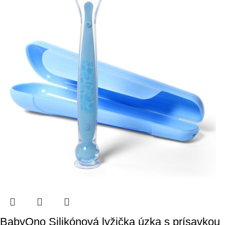
BabyOno Silikónová lyžička úzka s prísavkou