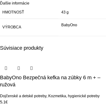
Ďalšie informácie
HMOTNOSŤ
43 g
BabyOno
VÝROBCA
Súvisiace produkty
BabyOno Bezpečná kefka na zúbky 6 m + –
ružová
Dojčenské a detské potreby
,
Kozmetika, hygienické potreby
5.1
€