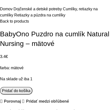
Domov
Dojčenské a detské potreby
Cumlíky, retiazky na
cumlíky
Retiazky a púzdra na cumlíky
Back to products
BabyOno Puzdro na cumlík Natural
Nursing – mätové
3.4
€
farba: mätové
Na sklade už iba 1
množstvo
Pridať do košíka
BabyOno
Porovnaj
Pridať medzi obľúbené
Puzdro
na