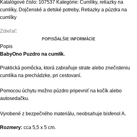
Katalógové číslo:
107537
Kategórie:
Cumlíky, retiazky na
cumlík
cumlíky
,
Dojčenské a detské potreby
,
Retiazky a púzdra na
Natural
cumlíky
Nursing
-
Zdieľať:
mätové
POPIS
ĎALŠIE INFORMÁCIE
Popis
BabyOno Puzdro na cumlík.
Praktická pomôcka, ktorá zabraňuje strate alebo znečisteniu
cumlíka na prechádzke, pri cestovaní.
Pomocou úchytu možno púzdro pripevniť na kočík alebo
autosedačku.
Vyrobené z bezpečného materiálu, neobsahuje bisfenol A.
Rozmery:
cca 5,5 x 5 cm.