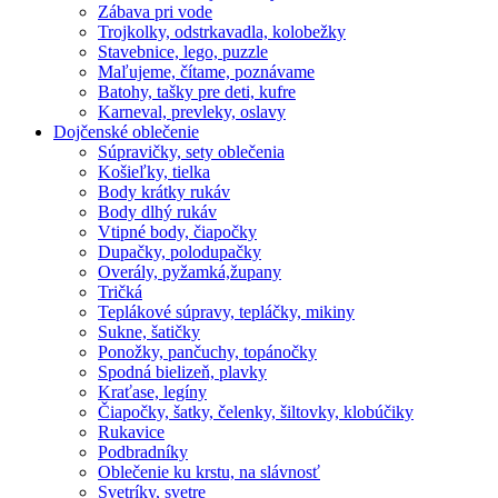
Zábava pri vode
Trojkolky, odstrkavadla, kolobežky
Stavebnice, lego, puzzle
Maľujeme, čítame, poznávame
Batohy, tašky pre deti, kufre
Karneval, prevleky, oslavy
Dojčenské oblečenie
Súpravičky, sety oblečenia
Košieľky, tielka
Body krátky rukáv
Body dlhý rukáv
Vtipné body, čiapočky
Dupačky, polodupačky
Overály, pyžamká,župany
Tričká
Teplákové súpravy, tepláčky, mikiny
Sukne, šatičky
Ponožky, pančuchy, topánočky
Spodná bielizeň, plavky
Kraťase, legíny
Čiapočky, šatky, čelenky, šiltovky, klobúčiky
Rukavice
Podbradníky
Oblečenie ku krstu, na slávnosť
Svetríky, svetre