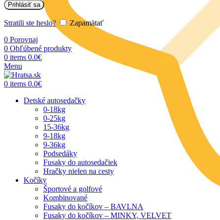
Prihlásiť sa
Stratili ste heslo?
Zapamätať
0
Porovnaj
0
Obľúbené produkty
0
items
0.0
€
Menu
0
items
0.0
€
Detské autosedačky
0-18kg
0-25kg
15-36kg
9-18kg
9-36kg
Podsedáky
Fusaky do autosedačiek
Hračky nielen na cesty
Kočíky
Športové a golfové
Kombinované
Fusaky do kočíkov – BAVLNA
Fusaky do kočíkov – MINKY, VELVET