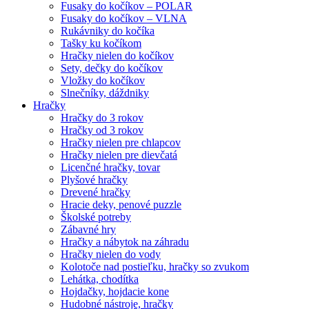
Fusaky do kočíkov – POLAR
Fusaky do kočíkov – VLNA
Rukávniky do kočíka
Tašky ku kočíkom
Hračky nielen do kočíkov
Sety, dečky do kočíkov
Vložky do kočíkov
Slnečníky, dáždniky
Hračky
Hračky do 3 rokov
Hračky od 3 rokov
Hračky nielen pre chlapcov
Hračky nielen pre dievčatá
Licenčné hračky, tovar
Plyšové hračky
Drevené hračky
Hracie deky, penové puzzle
Školské potreby
Zábavné hry
Hračky a nábytok na záhradu
Hračky nielen do vody
Kolotoče nad postieľku, hračky so zvukom
Lehátka, chodítka
Hojdačky, hojdacie kone
Hudobné nástroje, hračky