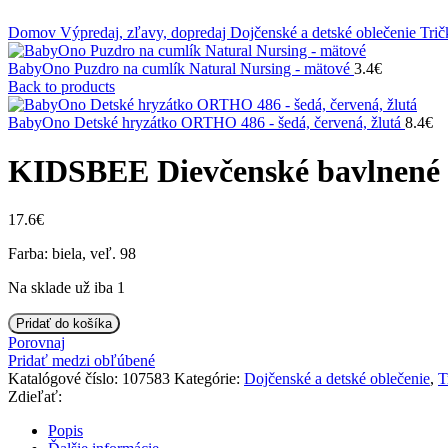
Klikni na zväčšenie
Domov
Výpredaj, zľavy, dopredaj
Dojčenské a detské oblečenie
Trič
BabyOno Puzdro na cumlík Natural Nursing - mätové
3.4
€
Back to products
BabyOno Detské hryzátko ORTHO 486 - šedá, červená, žlutá
8.4
€
KIDSBEE Dievčenské bavlnené tr
17.6
€
Farba: biela, veľ. 98
Na sklade už iba 1
množstvo
Pridať do košíka
KIDSBEE
Porovnaj
Dievčenské
Pridať medzi obľúbené
bavlnené
Katalógové číslo:
107583
Kategórie:
Dojčenské a detské oblečenie
,
T
tričko
Zdieľať:
Fairy
-
Popis
biele,