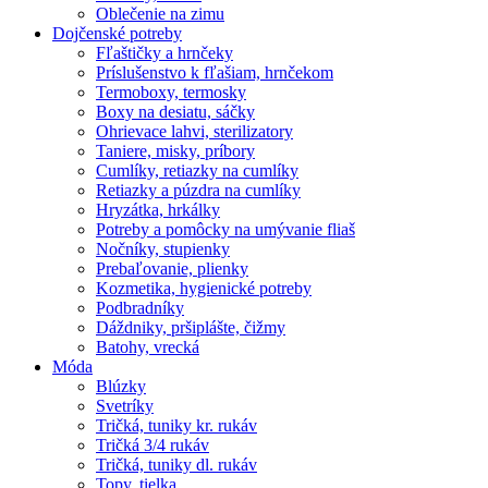
Oblečenie na zimu
Dojčenské potreby
Fľaštičky a hrnčeky
Príslušenstvo k fľašiam, hrnčekom
Termoboxy, termosky
Boxy na desiatu, sáčky
Ohrievace lahvi, sterilizatory
Taniere, misky, príbory
Cumlíky, retiazky na cumlíky
Retiazky a púzdra na cumlíky
Hryzátka, hrkálky
Potreby a pomôcky na umývanie fliaš
Nočníky, stupienky
Prebaľovanie, plienky
Kozmetika, hygienické potreby
Podbradníky
Dáždniky, pršiplášte, čižmy
Batohy, vrecká
Móda
Blúzky
Svetríky
Tričká, tuniky kr. rukáv
Tričká 3/4 rukáv
Tričká, tuniky dl. rukáv
Topy, tielka