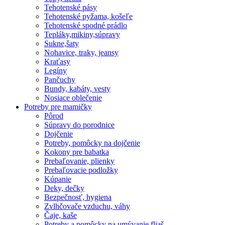
Tehotenské pásy
Tehotenské pyžama, košeľe
Tehotenské spodné prádlo
Tepláky,mikiny,súpravy
Sukne,šaty
Nohavice, traky, jeansy
Kraťasy
Legíny
Pančuchy
Bundy, kabáty, vesty
Nosiace oblečenie
Potreby pre mamičky
Pôrod
Súpravy do porodnice
Dojčenie
Potreby, pomôcky na dojčenie
Kokony pre babatka
Prebaľovanie, plienky
Prebaľovacie podložky
Kúpanie
Deky, dečky
Bezpečnosť, hygiena
Zvlhčovače vzduchu, váhy
Čaje, kaše
Potreby a pomôcky na umývanie fliaš