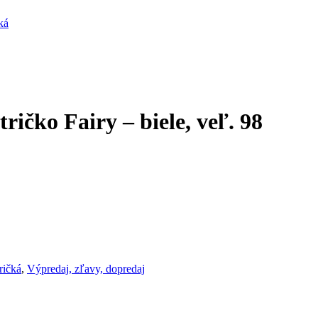
ká
ičko Fairy – biele, veľ. 98
ričká
,
Výpredaj, zľavy, dopredaj