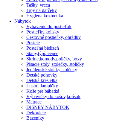
Tašky, vreca
Tipy na darčeky
Hygiena kozmetika
Nábytok
Vybavenie do postieľok
Postieľky,kolísky
Cestovné postieľky, ohrádky
Postele
Posteľná bielizeň
Stany,týpí,teepee
Skrine,komody,poličky, boxy
Písacie stoly, stolečky, stoličky
Jedálenské stolíky stolčeky
Detské pohovky
Detská kresielka
Lustre, lampičky
Koše pre bábätká
Výbavičky do košov,kolísok
Matrace
DISNEY NÁBYTOK
Dekorácie
Bazeniky