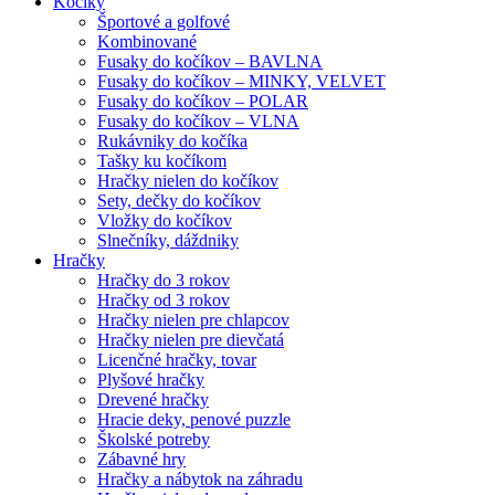
Kočíky
Športové a golfové
Kombinované
Fusaky do kočíkov – BAVLNA
Fusaky do kočíkov – MINKY, VELVET
Fusaky do kočíkov – POLAR
Fusaky do kočíkov – VLNA
Rukávniky do kočíka
Tašky ku kočíkom
Hračky nielen do kočíkov
Sety, dečky do kočíkov
Vložky do kočíkov
Slnečníky, dáždniky
Hračky
Hračky do 3 rokov
Hračky od 3 rokov
Hračky nielen pre chlapcov
Hračky nielen pre dievčatá
Licenčné hračky, tovar
Plyšové hračky
Drevené hračky
Hracie deky, penové puzzle
Školské potreby
Zábavné hry
Hračky a nábytok na záhradu