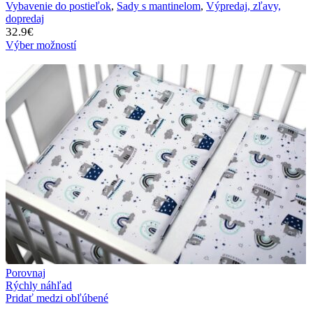
Vybavenie do postieľok
,
Sady s mantinelom
,
Výpredaj, zľavy,
dopredaj
32.9
€
Výber možností
Porovnaj
Rýchly náhľad
Pridať medzi obľúbené