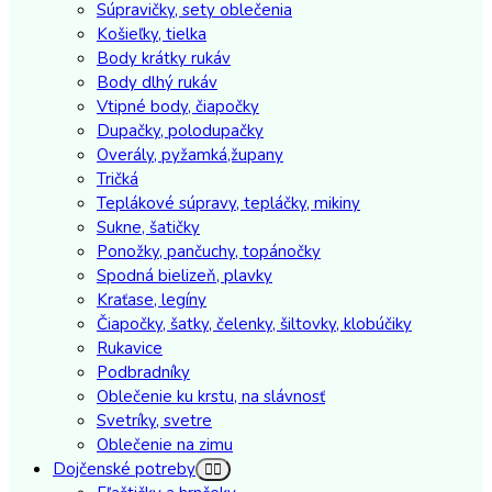
Súpravičky, sety oblečenia
Košieľky, tielka
Body krátky rukáv
Body dlhý rukáv
Vtipné body, čiapočky
Dupačky, polodupačky
Overály, pyžamká,župany
Tričká
Teplákové súpravy, tepláčky, mikiny
Sukne, šatičky
Ponožky, pančuchy, topánočky
Spodná bielizeň, plavky
Kraťase, legíny
Čiapočky, šatky, čelenky, šiltovky, klobúčiky
Rukavice
Podbradníky
Oblečenie ku krstu, na slávnosť
Svetríky, svetre
Oblečenie na zimu
Dojčenské potreby