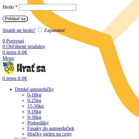
Heslo
*
Prihlásiť sa
Stratili ste heslo?
Zapamätať
0
Porovnaj
0
Obľúbené produkty
0.0
€
0
items
Menu
0.0
€
0
items
Detské autosedačky
0-18kg
0-25kg
15-36kg
9-18kg
9-36kg
Podsedáky
Fusaky do autosedačiek
Hračky nielen na cesty