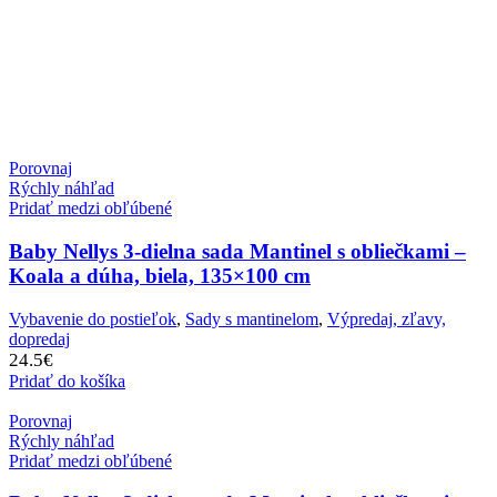
Porovnaj
Rýchly náhľad
Pridať medzi obľúbené
Baby Nellys 3-dielna sada Mantinel s obliečkami –
Koala a dúha, biela, 135×100 cm
Vybavenie do postieľok
,
Sady s mantinelom
,
Výpredaj, zľavy,
dopredaj
24.5
€
Pridať do košíka
Porovnaj
Rýchly náhľad
Pridať medzi obľúbené