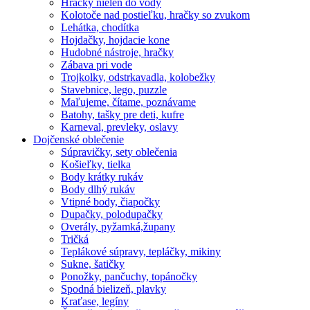
Hračky nielen do vody
Kolotoče nad postieľku, hračky so zvukom
Lehátka, chodítka
Hojdačky, hojdacie kone
Hudobné nástroje, hračky
Zábava pri vode
Trojkolky, odstrkavadla, kolobežky
Stavebnice, lego, puzzle
Maľujeme, čítame, poznávame
Batohy, tašky pre deti, kufre
Karneval, prevleky, oslavy
Dojčenské oblečenie
Súpravičky, sety oblečenia
Košieľky, tielka
Body krátky rukáv
Body dlhý rukáv
Vtipné body, čiapočky
Dupačky, polodupačky
Overály, pyžamká,župany
Tričká
Teplákové súpravy, tepláčky, mikiny
Sukne, šatičky
Ponožky, pančuchy, topánočky
Spodná bielizeň, plavky
Kraťase, legíny