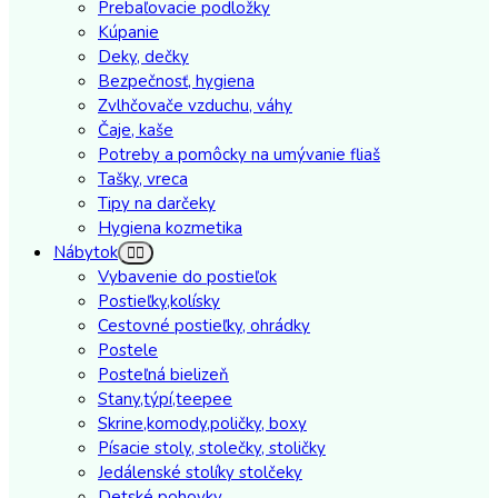
Prebaľovacie podložky
Kúpanie
Deky, dečky
Bezpečnosť, hygiena
Zvlhčovače vzduchu, váhy
Čaje, kaše
Potreby a pomôcky na umývanie fliaš
Tašky, vreca
Tipy na darčeky
Hygiena kozmetika
Nábytok
Vybavenie do postieľok
Postieľky,kolísky
Cestovné postieľky, ohrádky
Postele
Posteľná bielizeň
Stany,týpí,teepee
Skrine,komody,poličky, boxy
Písacie stoly, stolečky, stoličky
Jedálenské stolíky stolčeky
Detské pohovky