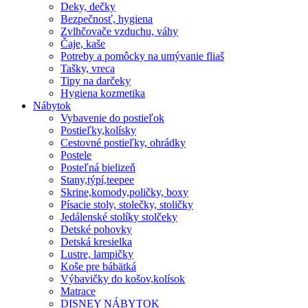
Deky, dečky
Bezpečnosť, hygiena
Zvlhčovače vzduchu, váhy
Čaje, kaše
Potreby a pomôcky na umývanie fliaš
Tašky, vreca
Tipy na darčeky
Hygiena kozmetika
Nábytok
Vybavenie do postieľok
Postieľky,kolísky
Cestovné postieľky, ohrádky
Postele
Posteľná bielizeň
Stany,týpí,teepee
Skrine,komody,poličky, boxy
Písacie stoly, stolečky, stoličky
Jedálenské stolíky stolčeky
Detské pohovky
Detská kresielka
Lustre, lampičky
Koše pre bábätká
Výbavičky do košov,kolísok
Matrace
DISNEY NÁBYTOK