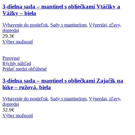
3-dielna sada – mantinel s obliečkami Vtáčiky a
Vážky – biela
Vybavenie do postieľok
,
Sady s mantinelom
,
Výpredaj, zľavy,
dopredaj
29.3
€
Výber možností
Porovnaj
Rýchly náhľad
Pridať medzi obľúbené
3-dielna sada – mantinel s obliečkami Zajačik na
lúke – ružová, biela
Vybavenie do postieľok
,
Sady s mantinelom
,
Výpredaj, zľavy,
dopredaj
32.9
€
Výber možností