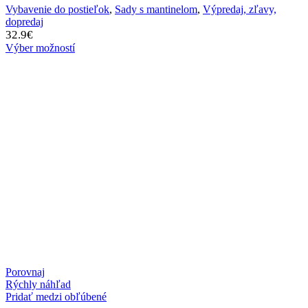
Vybavenie do postieľok
,
Sady s mantinelom
,
Výpredaj, zľavy,
dopredaj
32.9
€
Výber možností
Porovnaj
Rýchly náhľad
Pridať medzi obľúbené