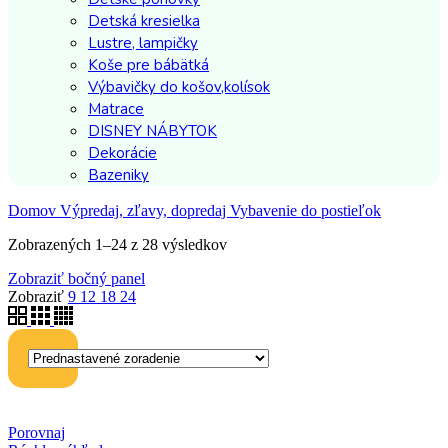
Detská kresielka
Lustre, lampičky
Koše pre bábätká
Výbavičky do košov,kolísok
Matrace
DISNEY NÁBYTOK
Dekorácie
Bazeniky
Domov
Výpredaj, zľavy, dopredaj
Vybavenie do postieľok
Zobrazených 1–24 z 28 výsledkov
Zobraziť bočný panel
Zobraziť
9
12
18
24
Porovnaj