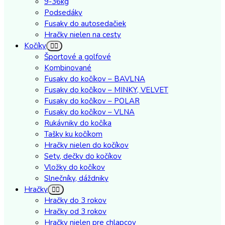
9-36kg
Podsedáky
Fusaky do autosedačiek
Hračky nielen na cesty
Kočíky
Športové a golfové
Kombinované
Fusaky do kočíkov – BAVLNA
Fusaky do kočíkov – MINKY, VELVET
Fusaky do kočíkov – POLAR
Fusaky do kočíkov – VLNA
Rukávniky do kočíka
Tašky ku kočíkom
Hračky nielen do kočíkov
Sety, dečky do kočíkov
Vložky do kočíkov
Slnečníky, dáždniky
Hračky
Hračky do 3 rokov
Hračky od 3 rokov
Hračky nielen pre chlapcov