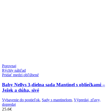
Porovnaj
Rýchly náhľad
Pridať medzi obľúbené
Baby Nellys 3-dielna sada Mantinel s obliečkami –
Ježek a dúha, sivé
Vybavenie do postieľok
,
Sady s mantinelom
,
Výpredaj, zľavy,
dopredaj
25.6
€