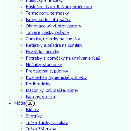
Fľaštičky a hrnčeky
Príslušenstvo k fľašiam, hrnčekom
Termoboxy, termosky
Boxy na desiatu, sáčky
Ohrievace lahvi, sterilizatory
Taniere, misky, príbory
Cumlíky, retiazky na cumlíky
Retiazky a púzdra na cumlíky
Hryzátka, hrkálky
Potreby a pomôcky na umývanie fliaš
Nočníky, stupienky
Prebaľovanie, plienky
Kozmetika, hygienické potreby
Podbradníky
Dáždniky, pršiplášte, čižmy
Batohy, vrecká
Móda
Blúzky
Svetríky
Tričká, tuniky kr. rukáv
Tričká 3/4 rukáv