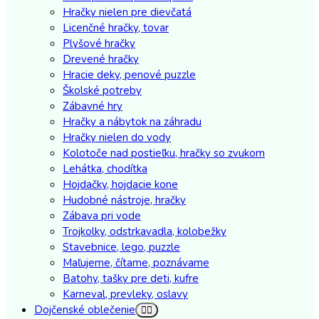
Hračky nielen pre dievčatá
Licenčné hračky, tovar
Plyšové hračky
Drevené hračky
Hracie deky, penové puzzle
Školské potreby
Zábavné hry
Hračky a nábytok na záhradu
Hračky nielen do vody
Kolotoče nad postieľku, hračky so zvukom
Lehátka, chodítka
Hojdačky, hojdacie kone
Hudobné nástroje, hračky
Zábava pri vode
Trojkolky, odstrkavadla, kolobežky
Stavebnice, lego, puzzle
Maľujeme, čítame, poznávame
Batohy, tašky pre deti, kufre
Karneval, prevleky, oslavy
Dojčenské oblečenie