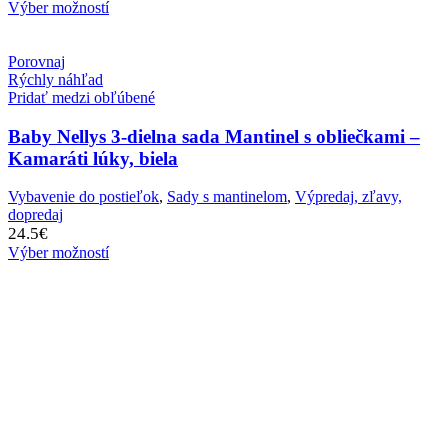
Výber možností
Porovnaj
Rýchly náhľad
Pridať medzi obľúbené
Baby Nellys 3-dielna sada Mantinel s obliečkami –
Kamaráti lúky, biela
Vybavenie do postieľok
,
Sady s mantinelom
,
Výpredaj, zľavy,
dopredaj
24.5
€
Výber možností