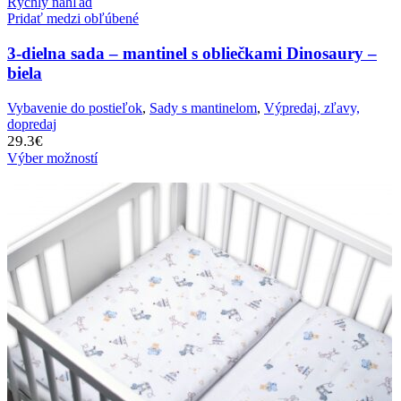
Rýchly náhľad
Pridať medzi obľúbené
3-dielna sada – mantinel s obliečkami Dinosaury –
biela
Vybavenie do postieľok
,
Sady s mantinelom
,
Výpredaj, zľavy,
dopredaj
29.3
€
Výber možností