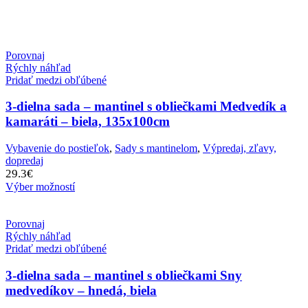
Porovnaj
Rýchly náhľad
Pridať medzi obľúbené
3-dielna sada – mantinel s obliečkami Medvedík a
kamaráti – biela, 135x100cm
Vybavenie do postieľok
,
Sady s mantinelom
,
Výpredaj, zľavy,
dopredaj
29.3
€
Výber možností
Porovnaj
Rýchly náhľad
Pridať medzi obľúbené
3-dielna sada – mantinel s obliečkami Sny
medvedíkov – hnedá, biela