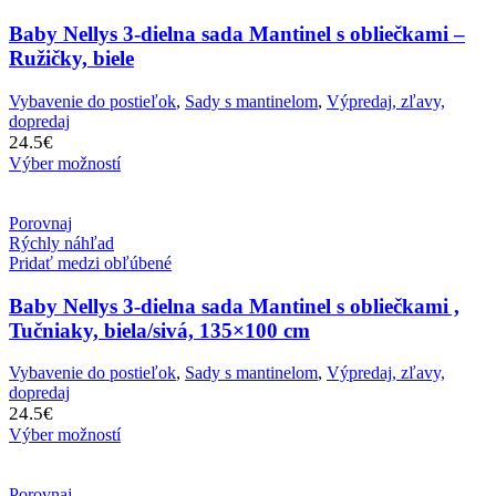
Baby Nellys 3-dielna sada Mantinel s obliečkami –
Ružičky, biele
Vybavenie do postieľok
,
Sady s mantinelom
,
Výpredaj, zľavy,
dopredaj
24.5
€
Výber možností
Porovnaj
Rýchly náhľad
Pridať medzi obľúbené
Baby Nellys 3-dielna sada Mantinel s obliečkami ,
Tučniaky, biela/sivá, 135×100 cm
Vybavenie do postieľok
,
Sady s mantinelom
,
Výpredaj, zľavy,
dopredaj
24.5
€
Výber možností
Porovnaj