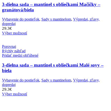
3-dielna sada – mantinel s obliečkami Mačičky –
granátová/biela
Vybavenie do postieľok
,
Sady s mantinelom
,
Výpredaj, zľavy,
dopredaj
29.3
€
Výber možností
Porovnaj
Rýchly náhľad
Pridať medzi obľúbené
3-dielna sada – mantinel s obliečkami Malé sovy –
biela
Vybavenie do postieľok
,
Sady s mantinelom
,
Výpredaj, zľavy,
dopredaj
29.3
€
Výber možností