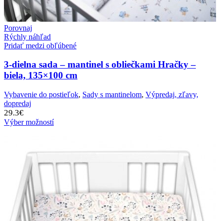
Porovnaj
Rýchly náhľad
Pridať medzi obľúbené
3-dielna sada – mantinel s obliečkami Hračky –
biela, 135×100 cm
Vybavenie do postieľok
,
Sady s mantinelom
,
Výpredaj, zľavy,
dopredaj
29.3
€
Výber možností