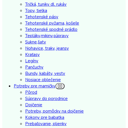
Tričká, tuniky dl. rukáv
Topy, tielka
Tehotenské pásy
Tehotenské pyžama, košeľe
Tehotenské spodné prádlo
Tepláky,mikiny,súpravy
Sukne,šaty
Nohavice, traky, jeansy
Kraťasy
Legíny
Pančuchy
Bundy, kabáty, vesty
Nosiace oblečenie
Potreby pre mamičky
Pôrod
Súpravy do porodnice
Dojčenie
Potreby, pomôcky na dojčenie
Kokony pre babatka
Prebaľovanie, plienky