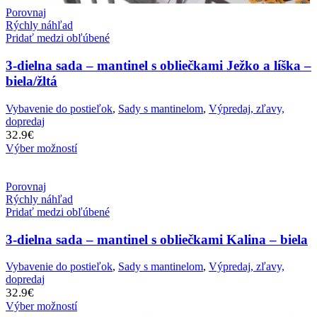
Porovnaj
Rýchly náhľad
Pridať medzi obľúbené
3-dielna sada – mantinel s obliečkami Ježko a líška –
biela/žltá
Vybavenie do postieľok
,
Sady s mantinelom
,
Výpredaj, zľavy,
dopredaj
32.9
€
Výber možností
Porovnaj
Rýchly náhľad
Pridať medzi obľúbené
3-dielna sada – mantinel s obliečkami Kalina – biela
Vybavenie do postieľok
,
Sady s mantinelom
,
Výpredaj, zľavy,
dopredaj
32.9
€
Výber možností