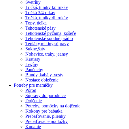
Svetríky
Tričká, tuniky kr. rukáv
Tričká 3/4 rukáv
Tričká, tuniky dl. rukáv
Topy, tielka
Tehotenské pásy
Tehotenské pyžama, košeľe
Tehotenské spodné prádlo
Tepláky,mikiny,súpravy
Sukne,šaty
Nohavice, traky, jeansy
Kraťasy
Legíny
Pančuchy
Bundy, kabáty, vesty
Nosiace oblečenie
Potreby pre mamičky
Pôrod
Súpravy do porodnice
Dojčenie
Potreby, pomôcky na dojčenie
Kokony pre babatka
Prebaľovanie, plienky
Prebaľovacie podložky
Kúpanie