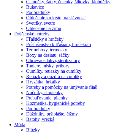
Čiapočky, šatky, čelenky, šiltovky, klobúčiky
Rukavice
Podbradníky
Oblečenie ku krstu, na slávnosť
Svetríky, svetre
Oblečenie na zimu
Dojčenské potreby
Fľaštičky a hrnčeky
Príslušenstvo k fľašiam, hrnčekom
Termoboxy, termosky
Boxy na desiatu, sáčky
Ohrievace lahvi, sterilizatory
Taniere, misky, príbory
Cumlíky, retiazky na cumlíky
Retiazky a púzdra na cumlíky
Hryzátka, hrkálky
Potreby a pomôcky na umývanie fliaš
Nočníky, stupienky
Prebaľovanie, plienky
Kozmetika, hygienické potreby
Podbradníky
Dáždniky, pršiplášte, čižmy
Batohy, vrecká
Móda
Blúzky