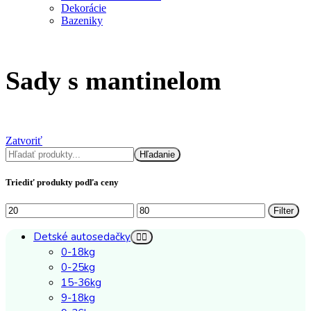
Dekorácie
Bazeniky
Sady s mantinelom
Zatvoriť
Hľadať
Hľadanie
Triediť produkty podľa ceny
Minimálna
Maximálna
Filter
cena
cena
Detské autosedačky
0-18kg
0-25kg
15-36kg
9-18kg