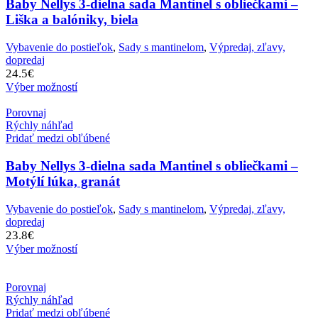
Baby Nellys 3-dielna sada Mantinel s obliečkami –
Liška a balóniky, biela
Vybavenie do postieľok
,
Sady s mantinelom
,
Výpredaj, zľavy,
dopredaj
24.5
€
Výber možností
Porovnaj
Rýchly náhľad
Pridať medzi obľúbené
Baby Nellys 3-dielna sada Mantinel s obliečkami –
Motýlí lúka, granát
Vybavenie do postieľok
,
Sady s mantinelom
,
Výpredaj, zľavy,
dopredaj
23.8
€
Výber možností
Porovnaj
Rýchly náhľad
Pridať medzi obľúbené