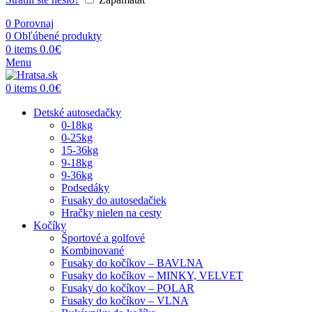
0
Porovnaj
0
Obľúbené produkty
0.0
€
0
items
Menu
0.0
€
0
items
Detské autosedačky
0-18kg
0-25kg
15-36kg
9-18kg
9-36kg
Podsedáky
Fusaky do autosedačiek
Hračky nielen na cesty
Kočíky
Športové a golfové
Kombinované
Fusaky do kočíkov – BAVLNA
Fusaky do kočíkov – MINKY, VELVET
Fusaky do kočíkov – POLAR
Fusaky do kočíkov – VLNA