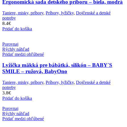
Ergonomická sada detského príboru – biela, modrá
Taniere, misky, príbory
,
Príbory, lyžičky
,
Dojčenské a detské
potreby
8.4
€
Pridať do košíka
Porovnaj
Rýchly náhľad
Pridať medzi obľúbené
Lyžička mäkká pre bábätká, silikón – BABY´S
SMILE – ružová, BabyOno
Taniere, misky, príbory
,
Príbory, lyžičky
,
Dojčenské a detské
potreby
3.8
€
Pridať do košíka
Porovnaj
Rýchly náhľad
Pridať medzi obľúbené