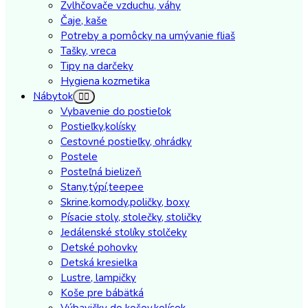
Zvlhčovače vzduchu, váhy
Čaje, kaše
Potreby a pomôcky na umývanie fliaš
Tašky, vreca
Tipy na darčeky
Hygiena kozmetika
Nábytok
Vybavenie do postieľok
Postieľky,kolísky
Cestovné postieľky, ohrádky
Postele
Posteľná bielizeň
Stany,týpí,teepee
Skrine,komody,poličky, boxy
Písacie stoly, stolečky, stoličky
Jedálenské stolíky stolčeky
Detské pohovky
Detská kresielka
Lustre, lampičky
Koše pre bábätká