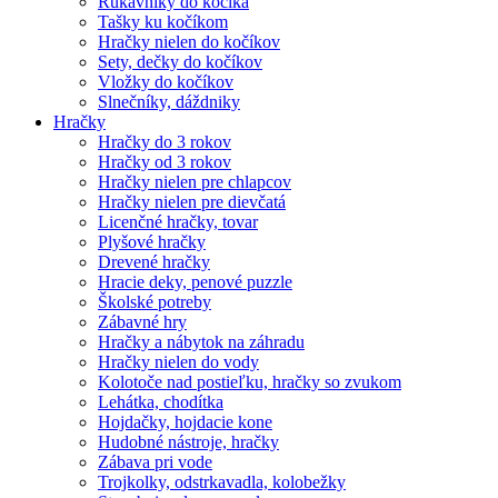
Rukávniky do kočíka
Tašky ku kočíkom
Hračky nielen do kočíkov
Sety, dečky do kočíkov
Vložky do kočíkov
Slnečníky, dáždniky
Hračky
Hračky do 3 rokov
Hračky od 3 rokov
Hračky nielen pre chlapcov
Hračky nielen pre dievčatá
Licenčné hračky, tovar
Plyšové hračky
Drevené hračky
Hracie deky, penové puzzle
Školské potreby
Zábavné hry
Hračky a nábytok na záhradu
Hračky nielen do vody
Kolotoče nad postieľku, hračky so zvukom
Lehátka, chodítka
Hojdačky, hojdacie kone
Hudobné nástroje, hračky
Zábava pri vode
Trojkolky, odstrkavadla, kolobežky