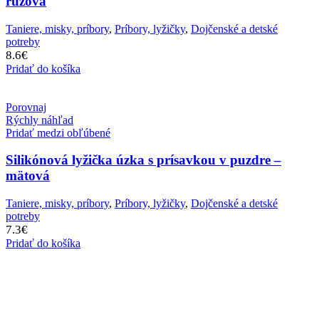
ružová
Taniere, misky, príbory
,
Príbory, lyžičky
,
Dojčenské a detské
potreby
8.6
€
Pridať do košíka
Porovnaj
Rýchly náhľad
Pridať medzi obľúbené
Silikónová lyžička úzka s prísavkou v puzdre –
mätová
Taniere, misky, príbory
,
Príbory, lyžičky
,
Dojčenské a detské
potreby
7.3
€
Pridať do košíka