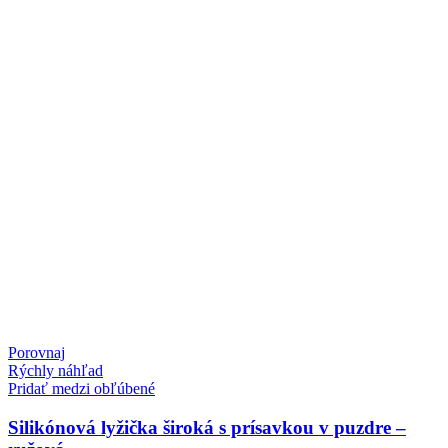
Porovnaj
Rýchly náhľad
Pridať medzi obľúbené
Silikónová lyžička široká s prísavkou v puzdre –