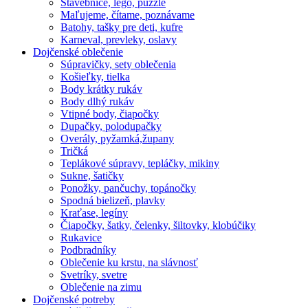
Stavebnice, lego, puzzle
Maľujeme, čítame, poznávame
Batohy, tašky pre deti, kufre
Karneval, prevleky, oslavy
Dojčenské oblečenie
Súpravičky, sety oblečenia
Košieľky, tielka
Body krátky rukáv
Body dlhý rukáv
Vtipné body, čiapočky
Dupačky, polodupačky
Overály, pyžamká,župany
Tričká
Teplákové súpravy, tepláčky, mikiny
Sukne, šatičky
Ponožky, pančuchy, topánočky
Spodná bielizeň, plavky
Kraťase, legíny
Čiapočky, šatky, čelenky, šiltovky, klobúčiky
Rukavice
Podbradníky
Oblečenie ku krstu, na slávnosť
Svetríky, svetre
Oblečenie na zimu
Dojčenské potreby