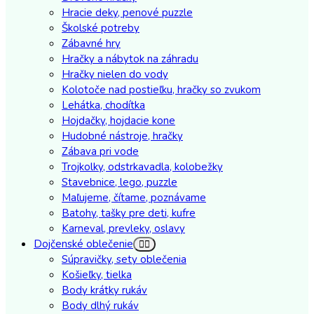
Hracie deky, penové puzzle
Školské potreby
Zábavné hry
Hračky a nábytok na záhradu
Hračky nielen do vody
Kolotoče nad postieľku, hračky so zvukom
Lehátka, chodítka
Hojdačky, hojdacie kone
Hudobné nástroje, hračky
Zábava pri vode
Trojkolky, odstrkavadla, kolobežky
Stavebnice, lego, puzzle
Maľujeme, čítame, poznávame
Batohy, tašky pre deti, kufre
Karneval, prevleky, oslavy
Dojčenské oblečenie
Súpravičky, sety oblečenia
Košieľky, tielka
Body krátky rukáv
Body dlhý rukáv