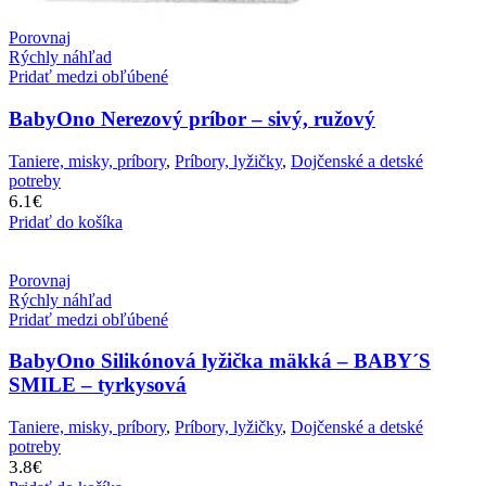
Porovnaj
Rýchly náhľad
Pridať medzi obľúbené
BabyOno Nerezový príbor – sivý, ružový
Taniere, misky, príbory
,
Príbory, lyžičky
,
Dojčenské a detské
potreby
6.1
€
Pridať do košíka
Porovnaj
Rýchly náhľad
Pridať medzi obľúbené
BabyOno Silikónová lyžička mäkká – BABY´S
SMILE – tyrkysová
Taniere, misky, príbory
,
Príbory, lyžičky
,
Dojčenské a detské
potreby
3.8
€