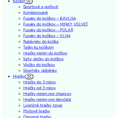
Kočíky
Športové a golfové
Kombinované
Fusaky do kočíkov – BAVLNA
Fusaky do kočíkov – MINKY, VELVET
Fusaky do kočíkov – POLAR
Fusaky do kočíkov – VLNA
Rukávniky do kočíka
Tašky ku kočíkom
Hračky nielen do kočíkov
Sety, dečky do kočíkov
Vložky do kočíkov
Slnečníky, dáždniky
Hračky
Hračky do 3 rokov
Hračky od 3 rokov
Hračky nielen pre chlapcov
Hračky nielen pre dievčatá
Licenčné hračky, tovar
Plyšové hračky
Drevené hračky