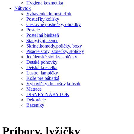
Hygiena kozmetika
Nábytok
Vybavenie do postieľok
Postieľky,kolísky
Cestovné postieľky, ohrádky
Postele
Posteľná bielizeň
Stany,týpí,teepee
Skrine,komody,poličky, boxy
Písacie stoly, stolečky, stoličky
Jedálenské stolíky stolčeky
Detské pohovky
Detská kresielka
Lustre, lampičky
Koše pre bábätká
Výbavičky do košov,kolísok
Matrace
DISNEY NÁBYTOK
Dekorácie
Bazeniky
Príbory, lyžičky