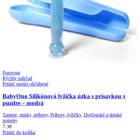
Porovnaj
Rýchly náhľad
Pridať medzi obľúbené
BabyOno Silikónová lyžička úzka s prísavkou v
puzdre – modrá
Taniere, misky, príbory
,
Príbory, lyžičky
,
Dojčenské a detské
potreby
7.3
€
Pridať do košíka