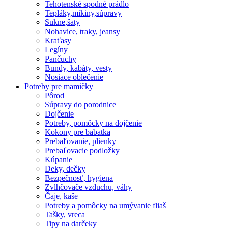
Tehotenské spodné prádlo
Tepláky,mikiny,súpravy
Sukne,šaty
Nohavice, traky, jeansy
Kraťasy
Legíny
Pančuchy
Bundy, kabáty, vesty
Nosiace oblečenie
Potreby pre mamičky
Pôrod
Súpravy do porodnice
Dojčenie
Potreby, pomôcky na dojčenie
Kokony pre babatka
Prebaľovanie, plienky
Prebaľovacie podložky
Kúpanie
Deky, dečky
Bezpečnosť, hygiena
Zvlhčovače vzduchu, váhy
Čaje, kaše
Potreby a pomôcky na umývanie fliaš
Tašky, vreca
Tipy na darčeky