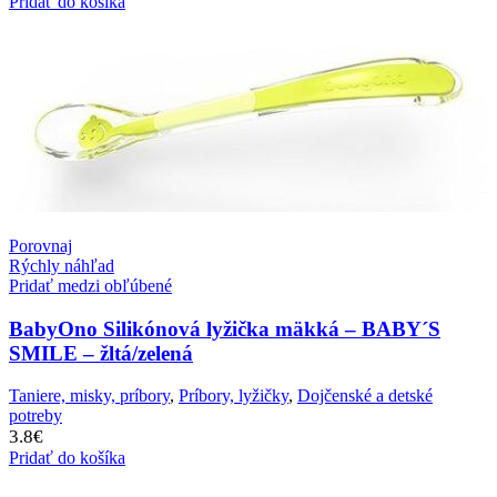
Pridať do košíka
Porovnaj
Rýchly náhľad
Pridať medzi obľúbené
BabyOno Silikónová lyžička mäkká – BABY´S
SMILE – žltá/zelená
Taniere, misky, príbory
,
Príbory, lyžičky
,
Dojčenské a detské
potreby
3.8
€
Pridať do košíka