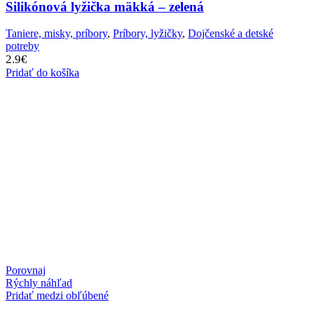
Silikónová lyžička mäkká – zelená
Taniere, misky, príbory
,
Príbory, lyžičky
,
Dojčenské a detské
potreby
2.9
€
Pridať do košíka
Porovnaj
Rýchly náhľad
Pridať medzi obľúbené