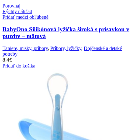
Porovnaj
Rýchly náhľad
Pridať medzi obľúbené
BabyOno Silikónová lyžička široká s prísavkou v
puzdre – mätová
Taniere, misky, príbory
,
Príbory, lyžičky
,
Dojčenské a detské
potreby
8.4
€
Pridať do košíka