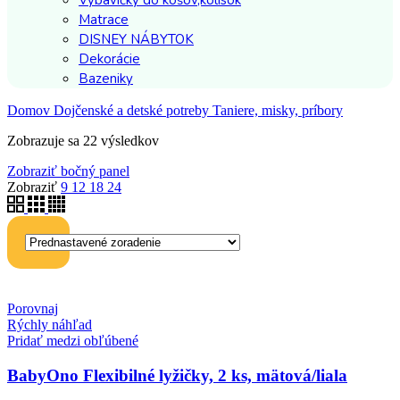
Výbavičky do košov,kolísok
Matrace
DISNEY NÁBYTOK
Dekorácie
Bazeniky
Domov
Dojčenské a detské potreby
Taniere, misky, príbory
Zobrazuje sa 22 výsledkov
Zobraziť bočný panel
Zobraziť
9
12
18
24
Porovnaj
Rýchly náhľad
Pridať medzi obľúbené
BabyOno Flexibilné lyžičky, 2 ks, mätová/liala