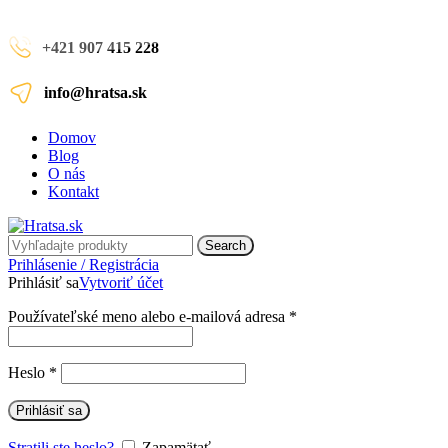
+421 907 415 228
info@hratsa.sk
Domov
Blog
O nás
Kontakt
Search
Prihlásenie / Registrácia
Prihlásiť sa
Vytvoriť účet
Používateľské meno alebo e-mailová adresa
*
Heslo
*
Prihlásiť sa
Stratili ste heslo?
Zapamätať