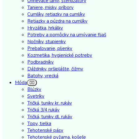
Ohrievace lahvi, sterilizatory
Taniere, misky, príbory
Cumlíky, retiazky na cumlíky
Retiazky a púzdra na cumlíky
Hryzátka, hrkálky
Potreby a pomôcky na umývanie fliaš
Nočníky, stupienky
Prebaľovanie, plienky
Kozmetika, hygienické potreby
Podbradníky
Dáždniky, pršiplášte, čižmy
Batohy, vrecká
Móda
Blúzky
Svetríky
Tričká, tuniky kr. rukáv
Tričká 3/4 rukáv
Tričká, tuniky dl. rukáv
Topy, tielka
Tehotenské pásy
Tehotenské pyžama, košeľe