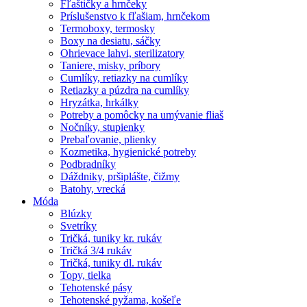
Fľaštičky a hrnčeky
Príslušenstvo k fľašiam, hrnčekom
Termoboxy, termosky
Boxy na desiatu, sáčky
Ohrievace lahvi, sterilizatory
Taniere, misky, príbory
Cumlíky, retiazky na cumlíky
Retiazky a púzdra na cumlíky
Hryzátka, hrkálky
Potreby a pomôcky na umývanie fliaš
Nočníky, stupienky
Prebaľovanie, plienky
Kozmetika, hygienické potreby
Podbradníky
Dáždniky, pršiplášte, čižmy
Batohy, vrecká
Móda
Blúzky
Svetríky
Tričká, tuniky kr. rukáv
Tričká 3/4 rukáv
Tričká, tuniky dl. rukáv
Topy, tielka
Tehotenské pásy
Tehotenské pyžama, košeľe