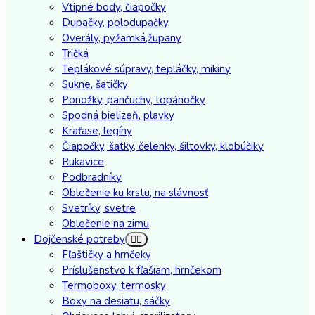
Vtipné body, čiapočky
Dupačky, polodupačky
Overály, pyžamká,župany
Tričká
Teplákové súpravy, tepláčky, mikiny
Sukne, šatičky
Ponožky, pančuchy, topánočky
Spodná bielizeň, plavky
Kraťase, legíny
Čiapočky, šatky, čelenky, šiltovky, klobúčiky
Rukavice
Podbradníky
Oblečenie ku krstu, na slávnosť
Svetríky, svetre
Oblečenie na zimu
Dojčenské potreby
Fľaštičky a hrnčeky
Príslušenstvo k fľašiam, hrnčekom
Termoboxy, termosky
Boxy na desiatu, sáčky