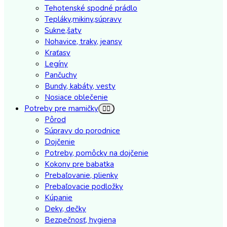
Tehotenské spodné prádlo
Tepláky,mikiny,súpravy
Sukne,šaty
Nohavice, traky, jeansy
Kraťasy
Legíny
Pančuchy
Bundy, kabáty, vesty
Nosiace oblečenie
Potreby pre mamičky
Pôrod
Súpravy do porodnice
Dojčenie
Potreby, pomôcky na dojčenie
Kokony pre babatka
Prebaľovanie, plienky
Prebaľovacie podložky
Kúpanie
Deky, dečky
Bezpečnosť, hygiena