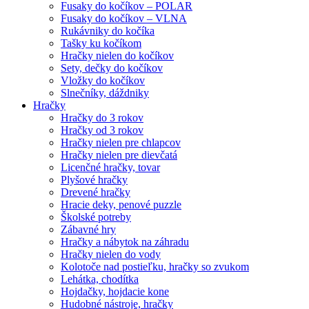
Fusaky do kočíkov – POLAR
Fusaky do kočíkov – VLNA
Rukávniky do kočíka
Tašky ku kočíkom
Hračky nielen do kočíkov
Sety, dečky do kočíkov
Vložky do kočíkov
Slnečníky, dáždniky
Hračky
Hračky do 3 rokov
Hračky od 3 rokov
Hračky nielen pre chlapcov
Hračky nielen pre dievčatá
Licenčné hračky, tovar
Plyšové hračky
Drevené hračky
Hracie deky, penové puzzle
Školské potreby
Zábavné hry
Hračky a nábytok na záhradu
Hračky nielen do vody
Kolotoče nad postieľku, hračky so zvukom
Lehátka, chodítka
Hojdačky, hojdacie kone
Hudobné nástroje, hračky