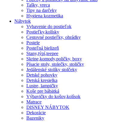
Tašky, vreca
Tipy na darčeky
Hygiena kozmetika
Nábytok
Vybavenie do postieľok
Postieľky,kolísky
Cestovné postieľky, ohrádky
Postele
Posteľná bielizeň
Stany,týpí,teepee
Skrine,komody,poličky, boxy
Písacie stoly, stolečky, stoličky
Jedálenské stolíky stolčeky
Detské pohovky
Detská kresielka
Lustre, lampičky
Koše pre bábätká
Výbavičky do košov,kolísok
Matrace
DISNEY NÁBYTOK
Dekorácie
Bazeniky