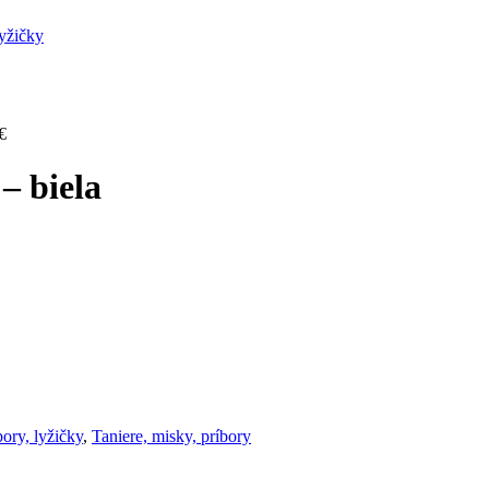
lyžičky
€
– biela
bory, lyžičky
,
Taniere, misky, príbory