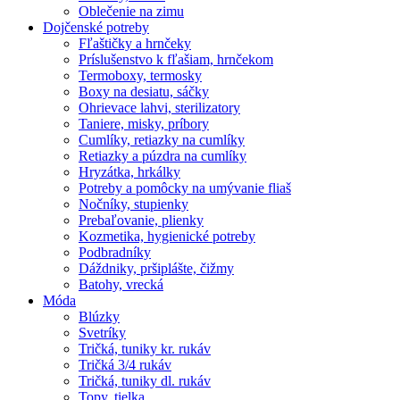
Oblečenie na zimu
Dojčenské potreby
Fľaštičky a hrnčeky
Príslušenstvo k fľašiam, hrnčekom
Termoboxy, termosky
Boxy na desiatu, sáčky
Ohrievace lahvi, sterilizatory
Taniere, misky, príbory
Cumlíky, retiazky na cumlíky
Retiazky a púzdra na cumlíky
Hryzátka, hrkálky
Potreby a pomôcky na umývanie fliaš
Nočníky, stupienky
Prebaľovanie, plienky
Kozmetika, hygienické potreby
Podbradníky
Dáždniky, pršiplášte, čižmy
Batohy, vrecká
Móda
Blúzky
Svetríky
Tričká, tuniky kr. rukáv
Tričká 3/4 rukáv
Tričká, tuniky dl. rukáv
Topy, tielka