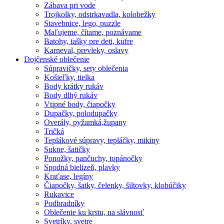
Zábava pri vode
Trojkolky, odstrkavadla, kolobežky
Stavebnice, lego, puzzle
Maľujeme, čítame, poznávame
Batohy, tašky pre deti, kufre
Karneval, prevleky, oslavy
Dojčenské oblečenie
Súpravičky, sety oblečenia
Košieľky, tielka
Body krátky rukáv
Body dlhý rukáv
Vtipné body, čiapočky
Dupačky, polodupačky
Overály, pyžamká,župany
Tričká
Teplákové súpravy, tepláčky, mikiny
Sukne, šatičky
Ponožky, pančuchy, topánočky
Spodná bielizeň, plavky
Kraťase, legíny
Čiapočky, šatky, čelenky, šiltovky, klobúčiky
Rukavice
Podbradníky
Oblečenie ku krstu, na slávnosť
Svetríky, svetre