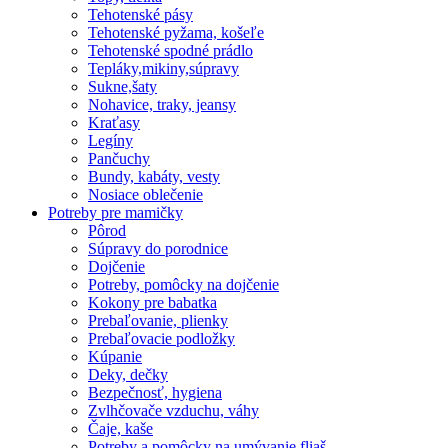
Tehotenské pásy
Tehotenské pyžama, košeľe
Tehotenské spodné prádlo
Tepláky,mikiny,súpravy
Sukne,šaty
Nohavice, traky, jeansy
Kraťasy
Legíny
Pančuchy
Bundy, kabáty, vesty
Nosiace oblečenie
Potreby pre mamičky
Pôrod
Súpravy do porodnice
Dojčenie
Potreby, pomôcky na dojčenie
Kokony pre babatka
Prebaľovanie, plienky
Prebaľovacie podložky
Kúpanie
Deky, dečky
Bezpečnosť, hygiena
Zvlhčovače vzduchu, váhy
Čaje, kaše
Potreby a pomôcky na umývanie fliaš