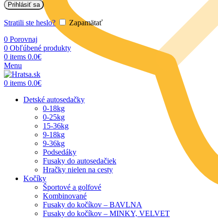
Prihlásiť sa
Stratili ste heslo?
Zapamätať
0
Porovnaj
0
Obľúbené produkty
0
items
0.0
€
Menu
0
items
0.0
€
Detské autosedačky
0-18kg
0-25kg
15-36kg
9-18kg
9-36kg
Podsedáky
Fusaky do autosedačiek
Hračky nielen na cesty
Kočíky
Športové a golfové
Kombinované
Fusaky do kočíkov – BAVLNA
Fusaky do kočíkov – MINKY, VELVET