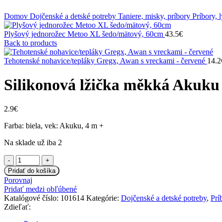
Klikni na zväčšenie
Domov
Dojčenské a detské potreby
Taniere, misky, príbory
Príbory, 
Plyšový jednorožec Metoo XL šedo/mätový, 60cm
43.5
€
Back to products
Tehotenské nohavice/tepláky Gregx, Awan s vreckami - červené
14.2
Silikonová lžička měkká Akuku 
2.9
€
Farba: biela, vek: Akuku, 4 m +
Na sklade už iba 2
množstvo
Silikonová
Pridať do košíka
lžička
Porovnaj
měkká
Pridať medzi obľúbené
Akuku
Katalógové číslo:
101614
Kategórie:
Dojčenské a detské potreby
,
Prí
-
Zdieľať:
biela