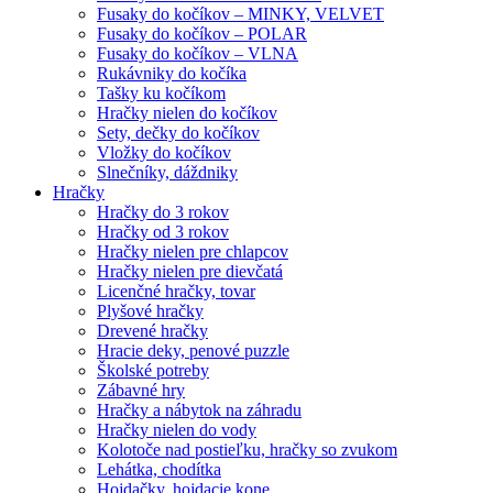
Fusaky do kočíkov – MINKY, VELVET
Fusaky do kočíkov – POLAR
Fusaky do kočíkov – VLNA
Rukávniky do kočíka
Tašky ku kočíkom
Hračky nielen do kočíkov
Sety, dečky do kočíkov
Vložky do kočíkov
Slnečníky, dáždniky
Hračky
Hračky do 3 rokov
Hračky od 3 rokov
Hračky nielen pre chlapcov
Hračky nielen pre dievčatá
Licenčné hračky, tovar
Plyšové hračky
Drevené hračky
Hracie deky, penové puzzle
Školské potreby
Zábavné hry
Hračky a nábytok na záhradu
Hračky nielen do vody
Kolotoče nad postieľku, hračky so zvukom
Lehátka, chodítka
Hojdačky, hojdacie kone