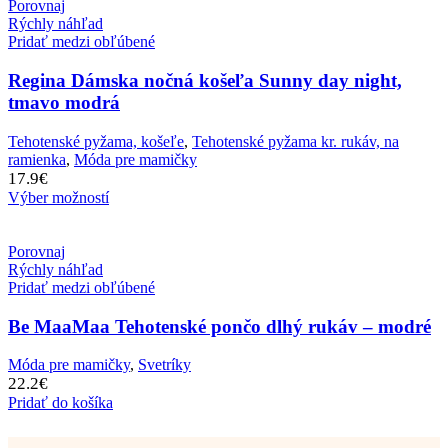
Porovnaj
Rýchly náhľad
Pridať medzi obľúbené
Regina Dámska nočná košeľa Sunny day night,
tmavo modrá
Tehotenské pyžama, košeľe
,
Tehotenské pyžama kr. rukáv, na
ramienka
,
Móda pre mamičky
17.9
€
Výber možností
Porovnaj
Rýchly náhľad
Pridať medzi obľúbené
Be MaaMaa Tehotenské pončo dlhý rukáv – modré
Móda pre mamičky
,
Svetríky
22.2
€
Pridať do košíka