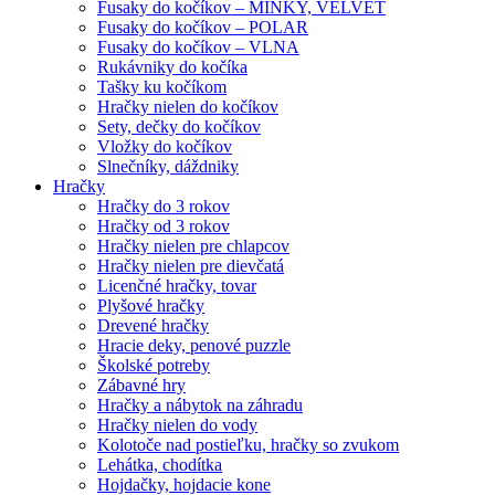
Fusaky do kočíkov – MINKY, VELVET
Fusaky do kočíkov – POLAR
Fusaky do kočíkov – VLNA
Rukávniky do kočíka
Tašky ku kočíkom
Hračky nielen do kočíkov
Sety, dečky do kočíkov
Vložky do kočíkov
Slnečníky, dáždniky
Hračky
Hračky do 3 rokov
Hračky od 3 rokov
Hračky nielen pre chlapcov
Hračky nielen pre dievčatá
Licenčné hračky, tovar
Plyšové hračky
Drevené hračky
Hracie deky, penové puzzle
Školské potreby
Zábavné hry
Hračky a nábytok na záhradu
Hračky nielen do vody
Kolotoče nad postieľku, hračky so zvukom
Lehátka, chodítka
Hojdačky, hojdacie kone