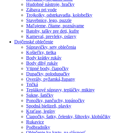
Hudobné nástroje, hračky
Zábava pri vode
Trojkolky, odstrkavadla, kolobežky
Stavebnice, lego, puzzle
Maľujeme, čítame, poznávame
Batohy, tašky pre deti, kufre
Karneval, prevleky, oslavy
Dojčenské oblečenie
Súpravičky, sety oblečenia
Košieľky, tielka
Body krátky rukáv
Body dlhý rukáv
Vtipné body, čiapočky
Dupačky, polodupačky
Overály, pyžamká,župany
Tričká
Teplákové súpravy, tepláčky, mikiny
Sukne, šatičky
Ponožky, pančuchy, topánočky
Spodná bielizeň, plavky
Kraťase, legíny
Čiapočky, šatky, čelenky, šiltovky, klobúčiky
Rukavice
Podbradníky
Oblečenie ku krstu, na slávnosť