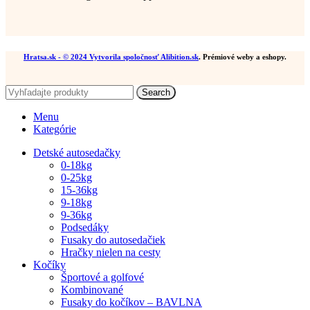
Hratsa.sk
- © 2024 Vytvorila spoločnosť
Alibition.sk
. Prémiové weby a eshopy.
Search
Menu
Kategórie
Detské autosedačky
0-18kg
0-25kg
15-36kg
9-18kg
9-36kg
Podsedáky
Fusaky do autosedačiek
Hračky nielen na cesty
Kočíky
Športové a golfové
Kombinované
Fusaky do kočíkov – BAVLNA