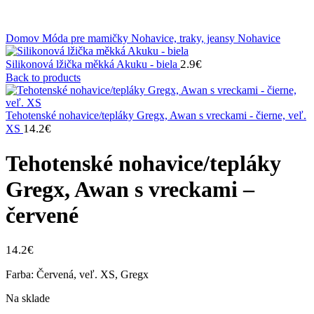
Klikni na zväčšenie
Domov
Móda pre mamičky
Nohavice, traky, jeansy
Nohavice
2.9
€
Silikonová lžička měkká Akuku - biela
Back to products
Tehotenské nohavice/tepláky Gregx, Awan s vreckami - čierne, veľ.
14.2
€
XS
Tehotenské nohavice/tepláky
Gregx, Awan s vreckami –
červené
14.2
€
Farba: Červená, veľ. XS, Gregx
Na sklade