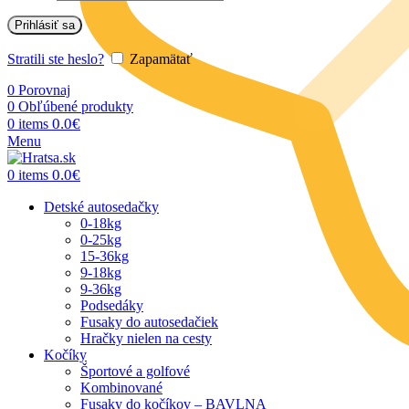
Prihlásiť sa
Stratili ste heslo?
Zapamätať
0
Porovnaj
0
Obľúbené produkty
0.0
€
0
items
Menu
0.0
€
0
items
Detské autosedačky
0-18kg
0-25kg
15-36kg
9-18kg
9-36kg
Podsedáky
Fusaky do autosedačiek
Hračky nielen na cesty
Kočíky
Športové a golfové
Kombinované
Fusaky do kočíkov – BAVLNA