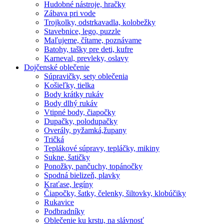
Hudobné nástroje, hračky
Zábava pri vode
Trojkolky, odstrkavadla, kolobežky
Stavebnice, lego, puzzle
Maľujeme, čítame, poznávame
Batohy, tašky pre deti, kufre
Karneval, prevleky, oslavy
Dojčenské oblečenie
Súpravičky, sety oblečenia
Košieľky, tielka
Body krátky rukáv
Body dlhý rukáv
Vtipné body, čiapočky
Dupačky, polodupačky
Overály, pyžamká,župany
Tričká
Teplákové súpravy, tepláčky, mikiny
Sukne, šatičky
Ponožky, pančuchy, topánočky
Spodná bielizeň, plavky
Kraťase, legíny
Čiapočky, šatky, čelenky, šiltovky, klobúčiky
Rukavice
Podbradníky
Oblečenie ku krstu, na slávnosť