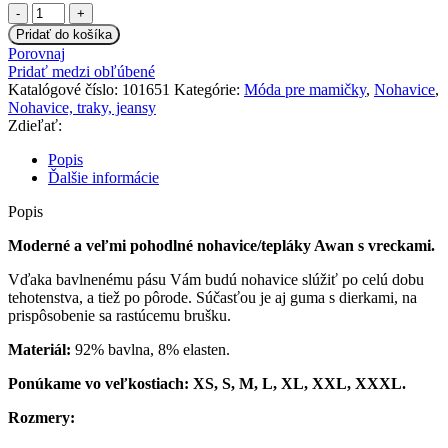
množstvo
Tehotenské
Pridať do košíka
nohavice/tepláky
Porovnaj
Gregx,
Pridať medzi obľúbené
Awan
Katalógové číslo:
101651
Kategórie:
Móda pre mamičky
,
Nohavice
,
s
Nohavice, traky, jeansy
vreckami
Zdieľať:
-
červené
Popis
Ďalšie informácie
Popis
Moderné a veľmi pohodlné nohavice/tepláky Awan s vreckami.
Vďaka bavlnenému pásu Vám budú nohavice slúžiť po celú dobu
tehotenstva, a tiež po pôrode. Súčasťou je aj guma s dierkami, na
prispôsobenie sa rastúcemu brušku.
Materiál:
92% bavlna, 8% elasten.
Ponúkame vo veľkostiach: XS, S, M, L, XL, XXL, XXXL.
Rozmery: