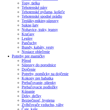
Topy, tielka
Tehotenské pásy
Tehotenské pyžama, košeľe
Tehotenské spodné prádlo
Tepláky,mikiny,súpravy
Sukne,šaty
Nohavice, traky, jeansy
Kraťasy
Legíny
Pančuchy
Bundy, kabáty, vesty
Nosiace oblečenie
Potreby pre mamičky
Pôrod
Súpravy do porodnice
Dojčenie
Potreby, pomôcky na dojčenie
Kokony pre babatka
Prebaľovanie, plienky
Prebaľovacie podložky
Kúpanie
Deky, dečky
Bezpečnosť, hygiena
Zvlhčovače vzduchu, váhy
Čaje, kaše