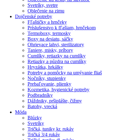
Svetríky, svetre
Oblečenie na zimu
Dojčenské potreby
Fľaštičky a hrnčeky
Príslušenstvo k fľašiam, hrnčekom
Termoboxy, termosky
Boxy na desiatu, sáčky
Ohrievace lahvi, sterilizatory
Taniere, misky, príbory
Cumlíky, retiazky na cumlíky
Retiazky a púzdra na cumlíky
Hryzátka, hrkálky
Potreby a pomôcky na umývanie fliaš
Nočníky, stupienky
Prebaľovanie, plienky
Kozmetika, hygienické potreby
Podbradníky
Dáždniky, pršiplášte, čižmy
Batohy, vrecká
Móda
Blúzky
Svetríky
Tričká, tuniky kr. rukáv
Tričká 3/4 rukáv