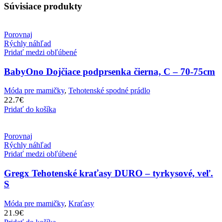
Súvisiace produkty
Porovnaj
Rýchly náhľad
Pridať medzi obľúbené
BabyOno Dojčiace podprsenka čierna, C – 70-75cm
Móda pre mamičky
,
Tehotenské spodné prádlo
22.7
€
Pridať do košíka
Porovnaj
Rýchly náhľad
Pridať medzi obľúbené
Gregx Tehotenské kraťasy DURO – tyrkysové, veľ.
S
Móda pre mamičky
,
Kraťasy
21.9
€