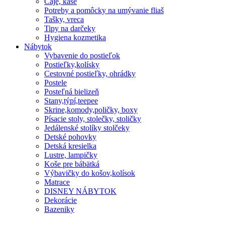
Čaje, kaše
Potreby a pomôcky na umývanie fliaš
Tašky, vreca
Tipy na darčeky
Hygiena kozmetika
Nábytok
Vybavenie do postieľok
Postieľky,kolísky
Cestovné postieľky, ohrádky
Postele
Posteľná bielizeň
Stany,týpí,teepee
Skrine,komody,poličky, boxy
Písacie stoly, stolečky, stoličky
Jedálenské stolíky stolčeky
Detské pohovky
Detská kresielka
Lustre, lampičky
Koše pre bábätká
Výbavičky do košov,kolísok
Matrace
DISNEY NÁBYTOK
Dekorácie
Bazeniky