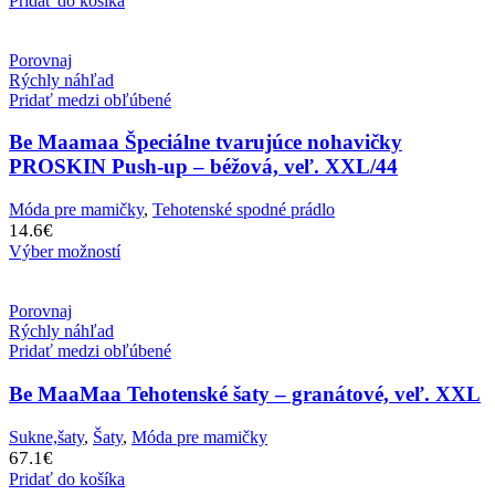
Pridať do košíka
Porovnaj
Rýchly náhľad
Pridať medzi obľúbené
Be Maamaa Špeciálne tvarujúce nohavičky
PROSKIN Push-up – béžová, veľ. XXL/44
Móda pre mamičky
,
Tehotenské spodné prádlo
14.6
€
Výber možností
Porovnaj
Rýchly náhľad
Pridať medzi obľúbené
Be MaaMaa Tehotenské šaty – granátové, veľ. XXL
Sukne,šaty
,
Šaty
,
Móda pre mamičky
67.1
€
Pridať do košíka