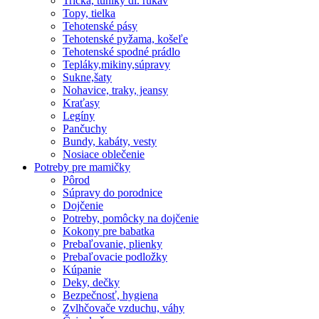
Tričká, tuniky dl. rukáv
Topy, tielka
Tehotenské pásy
Tehotenské pyžama, košeľe
Tehotenské spodné prádlo
Tepláky,mikiny,súpravy
Sukne,šaty
Nohavice, traky, jeansy
Kraťasy
Legíny
Pančuchy
Bundy, kabáty, vesty
Nosiace oblečenie
Potreby pre mamičky
Pôrod
Súpravy do porodnice
Dojčenie
Potreby, pomôcky na dojčenie
Kokony pre babatka
Prebaľovanie, plienky
Prebaľovacie podložky
Kúpanie
Deky, dečky
Bezpečnosť, hygiena
Zvlhčovače vzduchu, váhy