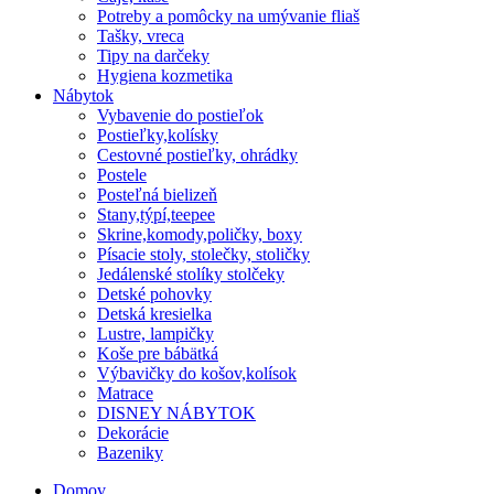
Potreby a pomôcky na umývanie fliaš
Tašky, vreca
Tipy na darčeky
Hygiena kozmetika
Nábytok
Vybavenie do postieľok
Postieľky,kolísky
Cestovné postieľky, ohrádky
Postele
Posteľná bielizeň
Stany,týpí,teepee
Skrine,komody,poličky, boxy
Písacie stoly, stolečky, stoličky
Jedálenské stolíky stolčeky
Detské pohovky
Detská kresielka
Lustre, lampičky
Koše pre bábätká
Výbavičky do košov,kolísok
Matrace
DISNEY NÁBYTOK
Dekorácie
Bazeniky
Domov