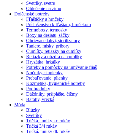
Svetríky, svetre
Oblečenie na zimu
Dojčenské potreby
Fľaštičky a hrnčeky
Príslušenstvo k fľašiam, hrnčekom
Termoboxy, termosky
Boxy na desiatu, sáčky
Ohrievace lahvi, sterilizatory
Taniere, misky, príbory
Cumlíky, retiazky na cumlíky
Retiazky a púzdra na cumlíky
Hryzátka, hrkálky
Potreby a pomôcky na umývanie fliaš
Nočníky, stupienky
Prebaľovanie, plienky
Kozmetika, hygienické potreby
Podbradníky
Dáždniky, pršiplášte, čižmy
Batohy, vrecká
Móda
Blúzky
Svetríky
Tričká, tuniky kr. rukáv
Tričká 3/4 rukáv
Tričká, tuniky dl. rukáv