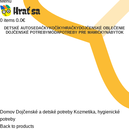
Menu
0.0
€
0
items
DETSKÉ AUTOSEDAČKY
KOČÍKY
HRAČKY
DOJČENSKÉ OBLEČENIE
DOJČENSKÉ POTREBY
MÓDA
POTREBY PRE MAMIČKY
NÁBYTOK
Klikni na zväčšenie
Domov
Dojčenské a detské potreby
Kozmetika, hygienické
potreby
Back to products