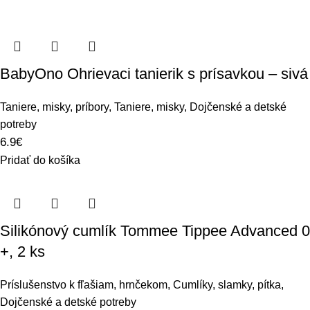
BabyOno Ohrievaci tanierik s prísavkou – sivá
Taniere, misky, príbory
,
Taniere, misky
,
Dojčenské a detské
potreby
6.9
€
Pridať do košíka
Silikónový cumlík Tommee Tippee Advanced 0
+, 2 ks
Príslušenstvo k fľašiam, hrnčekom
,
Cumlíky, slamky, pítka
,
Dojčenské a detské potreby