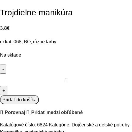
Trojdielne manikúra
3.8
€
nr.kat. 068, BO, rôzne farby
Na sklade
množstvo
Trojdielne
manikúra
Pridať do košíka
Porovnaj
Pridať medzi obľúbené
Katalógové číslo:
6824
Kategórie:
Dojčenské a detské potreby
,