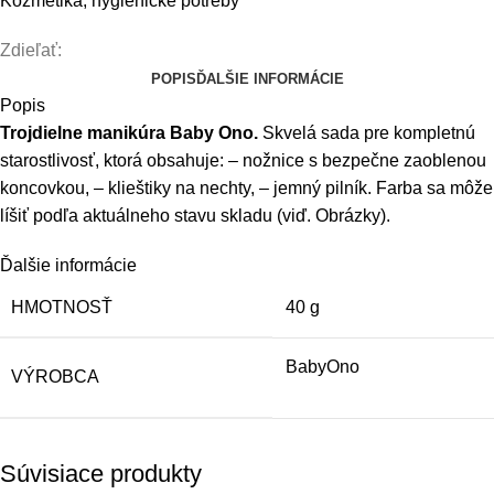
Kozmetika, hygienické potreby
Zdieľať:
POPIS
ĎALŠIE INFORMÁCIE
Popis
Trojdielne manikúra Baby Ono.
Skvelá sada pre kompletnú
starostlivosť, ktorá obsahuje: – nožnice s bezpečne zaoblenou
koncovkou, – klieštiky na nechty, – jemný pilník. Farba sa môže
líšiť podľa aktuálneho stavu skladu (viď. Obrázky).
Ďalšie informácie
HMOTNOSŤ
40 g
BabyOno
VÝROBCA
Súvisiace produkty