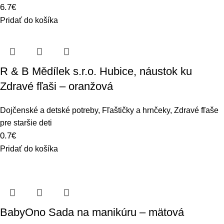
6.7
€
Pridať do košíka
R & B Mědílek s.r.o. Hubice, náustok ku
Zdravé fľaši – oranžová
Dojčenské a detské potreby
,
Fľaštičky a hrnčeky
,
Zdravé fľaše
pre staršie deti
0.7
€
Pridať do košíka
BabyOno Sada na manikúru – mätová