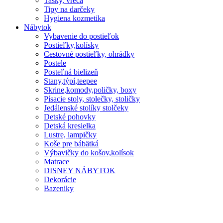
Tašky, vreca
Tipy na darčeky
Hygiena kozmetika
Nábytok
Vybavenie do postieľok
Postieľky,kolísky
Cestovné postieľky, ohrádky
Postele
Posteľná bielizeň
Stany,týpí,teepee
Skrine,komody,poličky, boxy
Písacie stoly, stolečky, stoličky
Jedálenské stolíky stolčeky
Detské pohovky
Detská kresielka
Lustre, lampičky
Koše pre bábätká
Výbavičky do košov,kolísok
Matrace
DISNEY NÁBYTOK
Dekorácie
Bazeniky