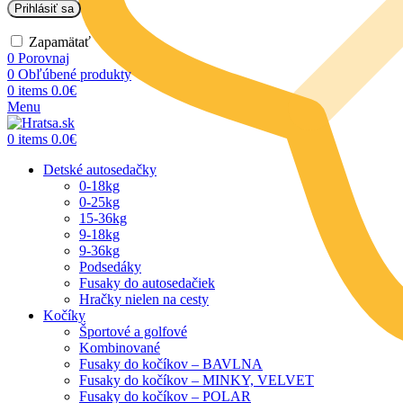
Prihlásiť sa
Zapamätať
0
Porovnaj
0
Obľúbené produkty
0
items
0.0
€
Menu
0
items
0.0
€
Detské autosedačky
0-18kg
0-25kg
15-36kg
9-18kg
9-36kg
Podsedáky
Fusaky do autosedačiek
Hračky nielen na cesty
Kočíky
Športové a golfové
Kombinované
Fusaky do kočíkov – BAVLNA
Fusaky do kočíkov – MINKY, VELVET
Fusaky do kočíkov – POLAR