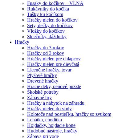
Fusaky do kočíkov – VLNA
Rukávniky do kočíka
Tašky ku kočíkom
Hračky nielen do kočíkov
Sety, dečky do kočíkov
Vložky do kočíkov
Slnečníky, dáždniky
Hračky
Hračky do 3 rokov
Hračky od 3 rokov
Hračky nielen pre chlapcov
Hračky nielen pre dievčatá
Licenčné hračky, tovar
Plyšové hračky
Drevené hračky
Hracie deky, penové puzzle
Školské potreby
Zábavné hry
Hračky a nábytok na záhradu
Hračky nielen do vody
Kolotoče nad postieľku, hračky so zvukom
Lehátka, chodítka
Hojdačky, hojdacie kone
Hudobné nástroje, hračky
Zábava pri vode