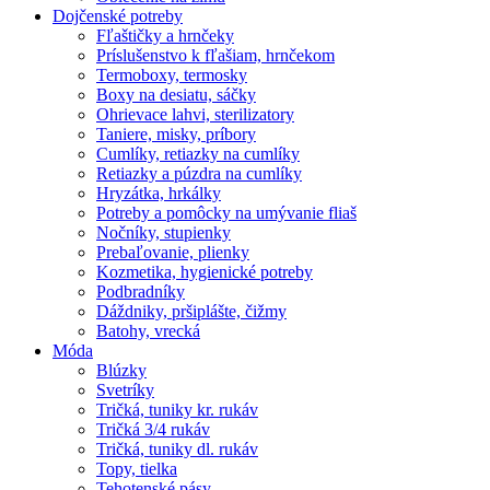
Dojčenské potreby
Fľaštičky a hrnčeky
Príslušenstvo k fľašiam, hrnčekom
Termoboxy, termosky
Boxy na desiatu, sáčky
Ohrievace lahvi, sterilizatory
Taniere, misky, príbory
Cumlíky, retiazky na cumlíky
Retiazky a púzdra na cumlíky
Hryzátka, hrkálky
Potreby a pomôcky na umývanie fliaš
Nočníky, stupienky
Prebaľovanie, plienky
Kozmetika, hygienické potreby
Podbradníky
Dáždniky, pršiplášte, čižmy
Batohy, vrecká
Móda
Blúzky
Svetríky
Tričká, tuniky kr. rukáv
Tričká 3/4 rukáv
Tričká, tuniky dl. rukáv
Topy, tielka
Tehotenské pásy