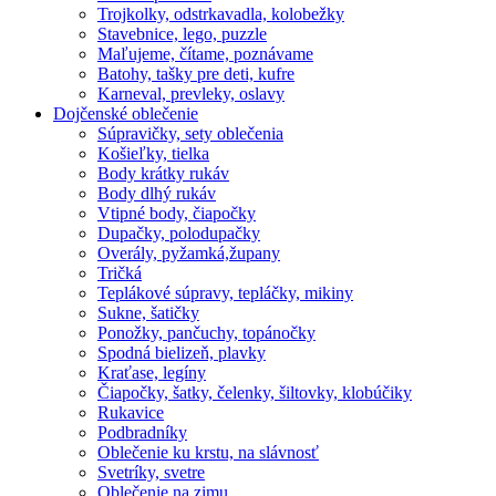
Trojkolky, odstrkavadla, kolobežky
Stavebnice, lego, puzzle
Maľujeme, čítame, poznávame
Batohy, tašky pre deti, kufre
Karneval, prevleky, oslavy
Dojčenské oblečenie
Súpravičky, sety oblečenia
Košieľky, tielka
Body krátky rukáv
Body dlhý rukáv
Vtipné body, čiapočky
Dupačky, polodupačky
Overály, pyžamká,župany
Tričká
Teplákové súpravy, tepláčky, mikiny
Sukne, šatičky
Ponožky, pančuchy, topánočky
Spodná bielizeň, plavky
Kraťase, legíny
Čiapočky, šatky, čelenky, šiltovky, klobúčiky
Rukavice
Podbradníky
Oblečenie ku krstu, na slávnosť
Svetríky, svetre
Oblečenie na zimu