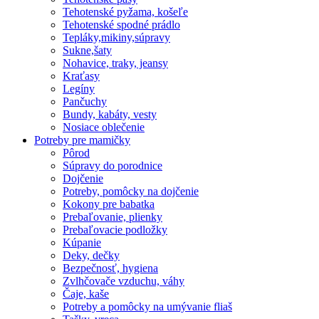
Tehotenské pyžama, košeľe
Tehotenské spodné prádlo
Tepláky,mikiny,súpravy
Sukne,šaty
Nohavice, traky, jeansy
Kraťasy
Legíny
Pančuchy
Bundy, kabáty, vesty
Nosiace oblečenie
Potreby pre mamičky
Pôrod
Súpravy do porodnice
Dojčenie
Potreby, pomôcky na dojčenie
Kokony pre babatka
Prebaľovanie, plienky
Prebaľovacie podložky
Kúpanie
Deky, dečky
Bezpečnosť, hygiena
Zvlhčovače vzduchu, váhy
Čaje, kaše
Potreby a pomôcky na umývanie fliaš