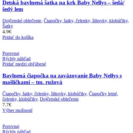
Detská bavlnená šatka na krk Baby Nellys – šedá/
šedý lem
Dojčenské oblečenie
,
Čiapočky, šatky, čelenky, šiltovky, klobúčiky
,
Šatky
4.9
€
Pridať do košíka
Porovnaj
Rýchly náhľad
Pridať medzi obľúbené
Bavlnená čiapočka na zaväzovanie Baby Nellys s
mašličkami – tm. ružová
Čiapočky, šatky, čelenky, šiltovky, klobúčiky
,
Čiapočky letné,
čelenky, klobúčiky
,
Dojčenské oblečenie
7.7
€
Výber možností
Porovnaj
Rýchly náhľad