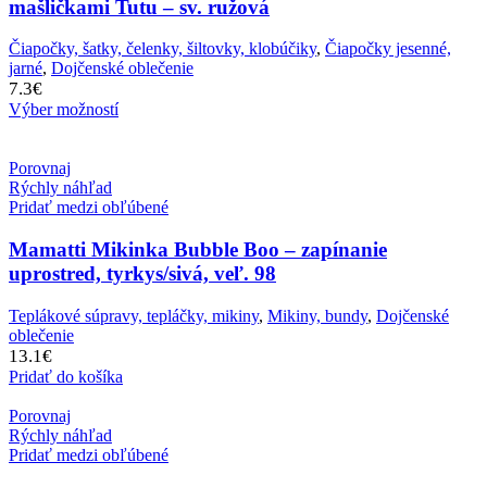
mašličkami Tutu – sv. ružová
Čiapočky, šatky, čelenky, šiltovky, klobúčiky
,
Čiapočky jesenné,
jarné
,
Dojčenské oblečenie
7.3
€
Výber možností
Porovnaj
Rýchly náhľad
Pridať medzi obľúbené
Mamatti Mikinka Bubble Boo – zapínanie
uprostred, tyrkys/sivá, veľ. 98
Teplákové súpravy, tepláčky, mikiny
,
Mikiny, bundy
,
Dojčenské
oblečenie
13.1
€
Pridať do košíka
Porovnaj
Rýchly náhľad
Pridať medzi obľúbené