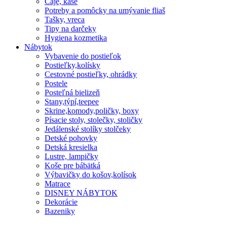
Čaje, kaše
Potreby a pomôcky na umývanie fliaš
Tašky, vreca
Tipy na darčeky
Hygiena kozmetika
Nábytok
Vybavenie do postieľok
Postieľky,kolísky
Cestovné postieľky, ohrádky
Postele
Posteľná bielizeň
Stany,týpí,teepee
Skrine,komody,poličky, boxy
Písacie stoly, stolečky, stoličky
Jedálenské stolíky stolčeky
Detské pohovky
Detská kresielka
Lustre, lampičky
Koše pre bábätká
Výbavičky do košov,kolísok
Matrace
DISNEY NÁBYTOK
Dekorácie
Bazeniky