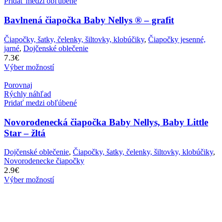
Pridať medzi obľúbené
Bavlnená čiapočka Baby Nellys ® – grafit
Čiapočky, šatky, čelenky, šiltovky, klobúčiky
,
Čiapočky jesenné,
jarné
,
Dojčenské oblečenie
7.3
€
Výber možností
Porovnaj
Rýchly náhľad
Pridať medzi obľúbené
Novorodenecká čiapočka Baby Nellys, Baby Little
Star – žltá
Dojčenské oblečenie
,
Čiapočky, šatky, čelenky, šiltovky, klobúčiky
,
Novorodenecke čiapočky
2.9
€
Výber možností