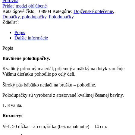
Porovnaj
Pridať medzi obľúbené
Katalógové číslo:
108904
Kategórie:
Dojčenské oblečenie
,
Dupačky, polodupačky
,
Polodupačky
Zdieľať:
Popis
Ďalšie informácie
Popis
Bavlnené polodupačky.
Kvalitný prírodný materiál, príjemný a mäkký na dotyk zaručuje
Vášmu dieťatku pohodlie po celý deň.
Široký pás bábätko netlačí na brušku – pohodlné.
Polodupačky sú vyrobené z atestované kvalitnej česanej bavlny.
1. Kvalita.
Rozmery:
Veľ. 50 dĺžka – 25 cm, šírka (bez natiahnutie) – 14 cm.