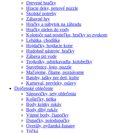
Drevené hračky
Hracie deky, penové puzzle
Školské potreby
Zábavné hry
Hračky a nábytok na záhradu
Hračky nielen do vody
Kolotoče nad postieľku, hračky so zvukom
Lehátka, chodítka
Hojdačky, hojdacie kone
Hudobné nástroje, hračky
Zábava pri vode
Trojkolky, odstrkavadla, kolobežky
Stavebnice, lego, puzzle
Maľujeme, čítame, poznávame
Batohy, tašky pre deti, kufre
Karneval, prevleky, oslavy
Dojčenské oblečenie
Súpravičky, sety oblečenia
Košieľky, tielka
Body krátky rukáv
Body dlhý rukáv
Vtipné body, čiapočky
Dupačky, polodupačky
Overály, pyžamká,župany
Tričká