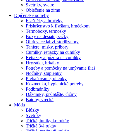
Svetríky, svetre
Oblečenie na zimu
Dojčenské potreby
Fľaštičky a hrnčeky
Príslušenstvo k fľašiam, hrnčekom
Termoboxy, termosky
Boxy na desiatu, sáčky
Ohrievace lahvi, sterilizatory
Taniere, misky, príbory
Cumlíky, retiazky na cumlíky
Retiazky a púzdra na cumlíky
Hryzátka, hrkálky
Potreby a pomôcky na umývanie fliaš
Nočníky, stupienky
Prebaľovanie, plienky
Kozmetika, hygienické potreby
Podbradníky
Dáždniky, pršiplášte, čižmy
Batohy, vrecká
Móda
Blúzky
Svetríky
Tričká, tuniky kr. rukáv
Tričká 3/4 rukáv