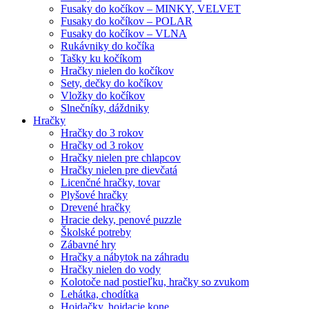
Fusaky do kočíkov – MINKY, VELVET
Fusaky do kočíkov – POLAR
Fusaky do kočíkov – VLNA
Rukávniky do kočíka
Tašky ku kočíkom
Hračky nielen do kočíkov
Sety, dečky do kočíkov
Vložky do kočíkov
Slnečníky, dáždniky
Hračky
Hračky do 3 rokov
Hračky od 3 rokov
Hračky nielen pre chlapcov
Hračky nielen pre dievčatá
Licenčné hračky, tovar
Plyšové hračky
Drevené hračky
Hracie deky, penové puzzle
Školské potreby
Zábavné hry
Hračky a nábytok na záhradu
Hračky nielen do vody
Kolotoče nad postieľku, hračky so zvukom
Lehátka, chodítka
Hojdačky, hojdacie kone