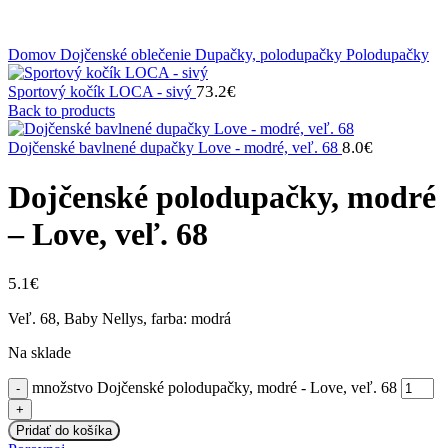
Klikni na zväčšenie
Domov
Dojčenské oblečenie
Dupačky, polodupačky
Polodupačky
73.2
€
Sportový kočík LOCA - sivý
Back to products
8.0
€
Dojčenské bavlnené dupačky Love - modré, veľ. 68
Dojčenské polodupačky, modré
– Love, veľ. 68
5.1
€
Veľ. 68, Baby Nellys, farba: modrá
Na sklade
množstvo Dojčenské polodupačky, modré - Love, veľ. 68
Pridať do košíka