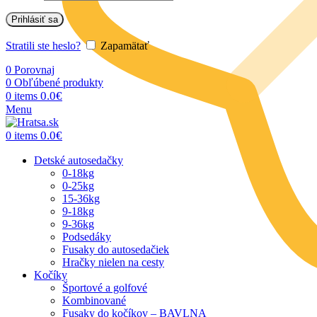
Prihlásiť sa
Stratili ste heslo?
Zapamätať
0
Porovnaj
0
Obľúbené produkty
0.0
€
0
items
Menu
0.0
€
0
items
Detské autosedačky
0-18kg
0-25kg
15-36kg
9-18kg
9-36kg
Podsedáky
Fusaky do autosedačiek
Hračky nielen na cesty
Kočíky
Športové a golfové
Kombinované
Fusaky do kočíkov – BAVLNA