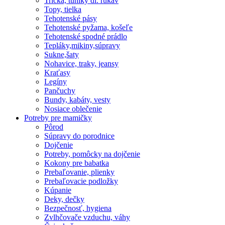
Tričká, tuniky dl. rukáv
Topy, tielka
Tehotenské pásy
Tehotenské pyžama, košeľe
Tehotenské spodné prádlo
Tepláky,mikiny,súpravy
Sukne,šaty
Nohavice, traky, jeansy
Kraťasy
Legíny
Pančuchy
Bundy, kabáty, vesty
Nosiace oblečenie
Potreby pre mamičky
Pôrod
Súpravy do porodnice
Dojčenie
Potreby, pomôcky na dojčenie
Kokony pre babatka
Prebaľovanie, plienky
Prebaľovacie podložky
Kúpanie
Deky, dečky
Bezpečnosť, hygiena
Zvlhčovače vzduchu, váhy