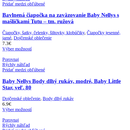
Pridať medzi obľúbené
Bavlnená čiapočka na zaväzovanie Baby Nellys s
mašličkami Tutu – tm. ružová
Čiapočky, šatky, čelenky, šiltovky, klobúčiky
,
Čiapočky jesenné,
jarné
,
Dojčenské oblečenie
7.3
€
Výber možností
Porovnaj
Rýchly náhľad
Pridať medzi obľúbené
Baby Nellys Body dlhý rukáv, modré, Baby Little
Star, veľ. 80
Dojčenské oblečenie
,
Body dlhý rukáv
6.9
€
Výber možností
Porovnaj
Rýchly náhľad