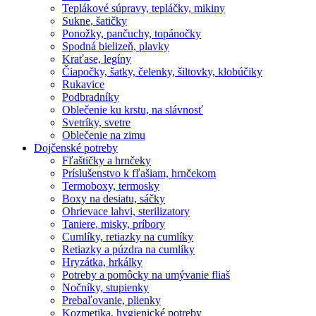
Teplákové súpravy, tepláčky, mikiny
Sukne, šatičky
Ponožky, pančuchy, topánočky
Spodná bielizeň, plavky
Kraťase, legíny
Čiapočky, šatky, čelenky, šiltovky, klobúčiky
Rukavice
Podbradníky
Oblečenie ku krstu, na slávnosť
Svetríky, svetre
Oblečenie na zimu
Dojčenské potreby
Fľaštičky a hrnčeky
Príslušenstvo k fľašiam, hrnčekom
Termoboxy, termosky
Boxy na desiatu, sáčky
Ohrievace lahvi, sterilizatory
Taniere, misky, príbory
Cumlíky, retiazky na cumlíky
Retiazky a púzdra na cumlíky
Hryzátka, hrkálky
Potreby a pomôcky na umývanie fliaš
Nočníky, stupienky
Prebaľovanie, plienky
Kozmetika, hygienické potreby