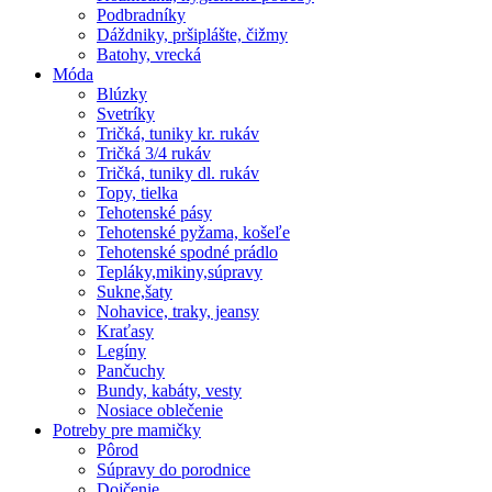
Podbradníky
Dáždniky, pršiplášte, čižmy
Batohy, vrecká
Móda
Blúzky
Svetríky
Tričká, tuniky kr. rukáv
Tričká 3/4 rukáv
Tričká, tuniky dl. rukáv
Topy, tielka
Tehotenské pásy
Tehotenské pyžama, košeľe
Tehotenské spodné prádlo
Tepláky,mikiny,súpravy
Sukne,šaty
Nohavice, traky, jeansy
Kraťasy
Legíny
Pančuchy
Bundy, kabáty, vesty
Nosiace oblečenie
Potreby pre mamičky
Pôrod
Súpravy do porodnice
Dojčenie