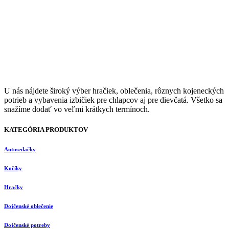
U nás nájdete široký výber hračiek, oblečenia, rôznych kojeneckých
potrieb a vybavenia izbičiek pre chlapcov aj pre dievčatá. Všetko sa
snažíme dodať vo veľmi krátkych termínoch.
KATEGÓRIA PRODUKTOV
Autosedačky
Kočíky
Hračky
Dojčenské oblečenie
Dojčenské potreby