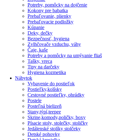
Potreby, pomôcky na dojčenie
Kokony pre babatka
Prebaľovanie, plienky
Prebaľovacie podložky
Kúpanie
Deky, dečky
Bezpečnosť, hygiena
Zvlhčovače vzduchu, váhy
Čaje, kaše
Potreby a pomôcky na umývanie fliaš
Tašky, vreca
Tipy na darčeky
Hygiena kozmetika
Nábytok
Vybavenie do postieľok
Postieľky,kolísky
Cestovné postieľky, ohrádky
Postele
Posteľná bielizeň
Stany,týpí,teepee
Skrine,komody,poličky, boxy
Písacie stoly, stolečky, stoličky
Jedálenské stolíky stolčeky
Detské pohovky
Detská kresielka