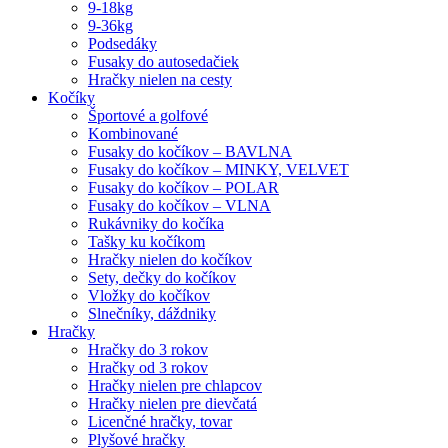
9-18kg
9-36kg
Podsedáky
Fusaky do autosedačiek
Hračky nielen na cesty
Kočíky
Športové a golfové
Kombinované
Fusaky do kočíkov – BAVLNA
Fusaky do kočíkov – MINKY, VELVET
Fusaky do kočíkov – POLAR
Fusaky do kočíkov – VLNA
Rukávniky do kočíka
Tašky ku kočíkom
Hračky nielen do kočíkov
Sety, dečky do kočíkov
Vložky do kočíkov
Slnečníky, dáždniky
Hračky
Hračky do 3 rokov
Hračky od 3 rokov
Hračky nielen pre chlapcov
Hračky nielen pre dievčatá
Licenčné hračky, tovar
Plyšové hračky