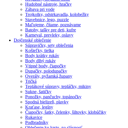
Hudobné nástroje, hračky
Zábava pri vode
Trojkolky, odstrkavadla, kolobežky
Stavebnice, lego, puzzle
Maľujeme, čítame, poznávame
Batohy, tašky pre deti, kufre
Karneval, prevleky, oslavy
Dojčenské oblečenie
Súpravičky, sety oblečenia
Košieľky, tielka
Body krátky rukáv
Body dlhý rukáv
Vtipné body, čiapočky
Dupačky, polodupačky
Overály, pyžamká,župany
Tričká
Teplákové súpravy, tepláčky, mikiny
Sukne, šatičky
Ponožky, pančuchy, topánočky
Spodná bielizeň, plavky
Kraťase, legíny
Čiapočky, šatky, čelenky, šiltovky, klobúčiky
Rukavice
Podbradníky
Oblečenie ku krstu, na slávnosť