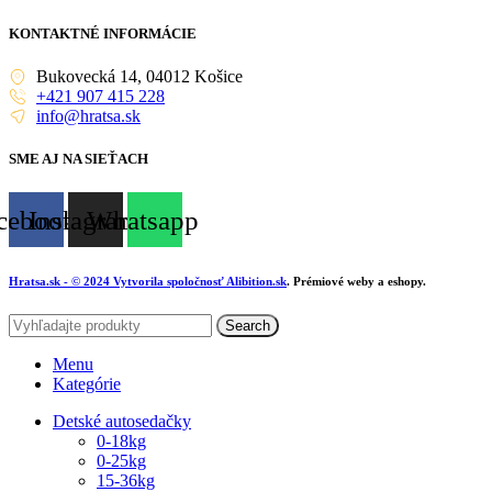
KONTAKTNÉ INFORMÁCIE
Bukovecká 14, 04012 Košice
+421 907 415 228
info@hratsa.sk
SME AJ NA SIEŤACH
cebook
Instagram
Whatsapp
Hratsa.sk
- © 2024 Vytvorila spoločnosť
Alibition.sk
. Prémiové weby a eshopy.
Search
Menu
Kategórie
Detské autosedačky
0-18kg
0-25kg
15-36kg