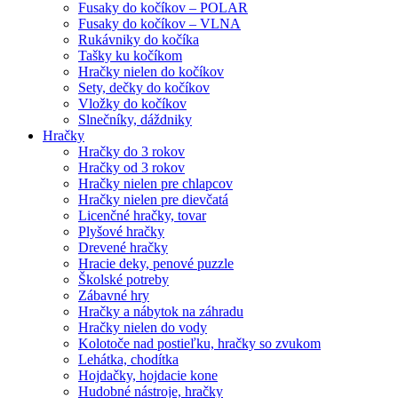
Fusaky do kočíkov – POLAR
Fusaky do kočíkov – VLNA
Rukávniky do kočíka
Tašky ku kočíkom
Hračky nielen do kočíkov
Sety, dečky do kočíkov
Vložky do kočíkov
Slnečníky, dáždniky
Hračky
Hračky do 3 rokov
Hračky od 3 rokov
Hračky nielen pre chlapcov
Hračky nielen pre dievčatá
Licenčné hračky, tovar
Plyšové hračky
Drevené hračky
Hracie deky, penové puzzle
Školské potreby
Zábavné hry
Hračky a nábytok na záhradu
Hračky nielen do vody
Kolotoče nad postieľku, hračky so zvukom
Lehátka, chodítka
Hojdačky, hojdacie kone
Hudobné nástroje, hračky