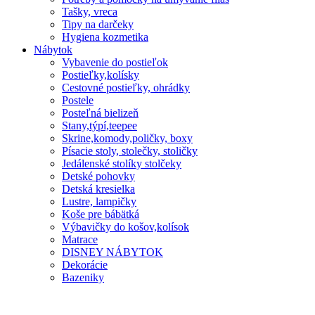
Tašky, vreca
Tipy na darčeky
Hygiena kozmetika
Nábytok
Vybavenie do postieľok
Postieľky,kolísky
Cestovné postieľky, ohrádky
Postele
Posteľná bielizeň
Stany,týpí,teepee
Skrine,komody,poličky, boxy
Písacie stoly, stolečky, stoličky
Jedálenské stolíky stolčeky
Detské pohovky
Detská kresielka
Lustre, lampičky
Koše pre bábätká
Výbavičky do košov,kolísok
Matrace
DISNEY NÁBYTOK
Dekorácie
Bazeniky