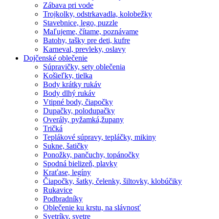
Zábava pri vode
Trojkolky, odstrkavadla, kolobežky
Stavebnice, lego, puzzle
Maľujeme, čítame, poznávame
Batohy, tašky pre deti, kufre
Karneval, prevleky, oslavy
Dojčenské oblečenie
Súpravičky, sety oblečenia
Košieľky, tielka
Body krátky rukáv
Body dlhý rukáv
Vtipné body, čiapočky
Dupačky, polodupačky
Overály, pyžamká,župany
Tričká
Teplákové súpravy, tepláčky, mikiny
Sukne, šatičky
Ponožky, pančuchy, topánočky
Spodná bielizeň, plavky
Kraťase, legíny
Čiapočky, šatky, čelenky, šiltovky, klobúčiky
Rukavice
Podbradníky
Oblečenie ku krstu, na slávnosť
Svetríky, svetre