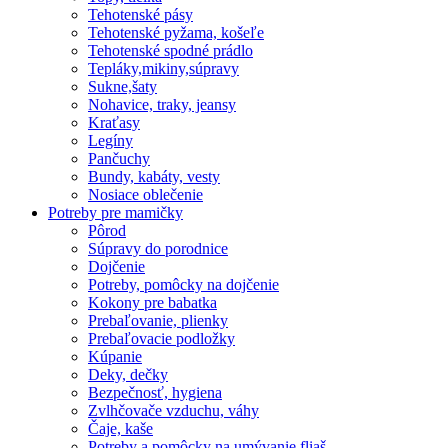
Tehotenské pásy
Tehotenské pyžama, košeľe
Tehotenské spodné prádlo
Tepláky,mikiny,súpravy
Sukne,šaty
Nohavice, traky, jeansy
Kraťasy
Legíny
Pančuchy
Bundy, kabáty, vesty
Nosiace oblečenie
Potreby pre mamičky
Pôrod
Súpravy do porodnice
Dojčenie
Potreby, pomôcky na dojčenie
Kokony pre babatka
Prebaľovanie, plienky
Prebaľovacie podložky
Kúpanie
Deky, dečky
Bezpečnosť, hygiena
Zvlhčovače vzduchu, váhy
Čaje, kaše
Potreby a pomôcky na umývanie fliaš