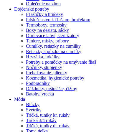
Oblečenie na zimu
Dojčenské potreby
Fľaštičky a hrnčeky
Príslušenstvo k fľašiam, hrnčekom
Termoboxy, termosky
Boxy na desiatu, sáčky
Ohrievace lahvi, sterilizatory
Taniere, misky, príbory
Cumlíky, retiazky na cumlíky
Retiazky a púzdra na cumlíky
Hryzátka, hrkálky
Potreby a pomôcky na umývanie fliaš
Nočníky, stupienky
Prebaľovanie, plienky
Kozmetika, hygienické potreby
Podbradníky
Dáždniky, pršiplášte, čižmy
Batohy, vrecká
Móda
Blúzky
Svetríky
Tričká, tuniky kr. rukáv
Tričká 3/4 rukáv
Tričká, tuniky dl. rukáv
Topy, tielka