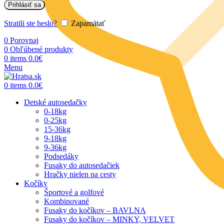
Prihlásiť sa
Stratili ste heslo?
Zapamätať
0
Porovnaj
0
Obľúbené produkty
0
items
0.0
€
Menu
0
items
0.0
€
Detské autosedačky
0-18kg
0-25kg
15-36kg
9-18kg
9-36kg
Podsedáky
Fusaky do autosedačiek
Hračky nielen na cesty
Kočíky
Športové a golfové
Kombinované
Fusaky do kočíkov – BAVLNA
Fusaky do kočíkov – MINKY, VELVET