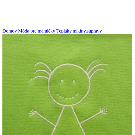
Klikni na zväčšenie
Domov
Móda pre mamičky
Tepláky,mikiny,súpravy