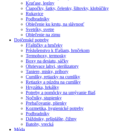
Kraťase, legíny
Čiapočky, šatky, čelenky, šiltovky, klobúčiky
Rukavice
Podbradníky
Oblečenie ku krstu, na slávnosť
Svetríky, svetre
Oblečenie na zimu
Dojčenské potreby
Fľaštičky a hrnčeky
Príslušenstvo k fľašiam, hrnčekom
Termoboxy, termosky
Boxy na desiatu, sáčky
Ohrievace lahvi, sterilizatory
Taniere, misky, príbory
Cumlíky, retiazky na cumlíky
Retiazky a púzdra na cumlíky
Hryzátka, hrkálky
Potreby a pomôcky na umývanie fliaš
Nočníky, stupienky
Prebaľovanie, plienky
Kozmetika, hygienické potreby
Podbradníky
Dáždniky, pršiplášte, čižmy
Batohy, vrecká
Móda