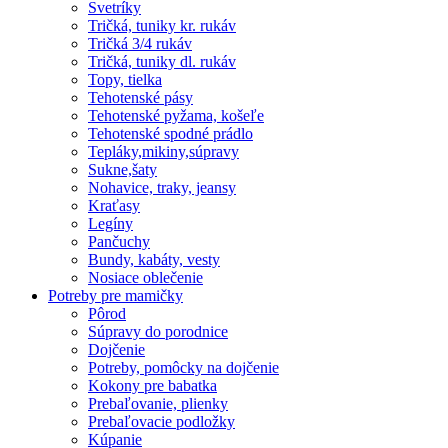
Svetríky
Tričká, tuniky kr. rukáv
Tričká 3/4 rukáv
Tričká, tuniky dl. rukáv
Topy, tielka
Tehotenské pásy
Tehotenské pyžama, košeľe
Tehotenské spodné prádlo
Tepláky,mikiny,súpravy
Sukne,šaty
Nohavice, traky, jeansy
Kraťasy
Legíny
Pančuchy
Bundy, kabáty, vesty
Nosiace oblečenie
Potreby pre mamičky
Pôrod
Súpravy do porodnice
Dojčenie
Potreby, pomôcky na dojčenie
Kokony pre babatka
Prebaľovanie, plienky
Prebaľovacie podložky
Kúpanie