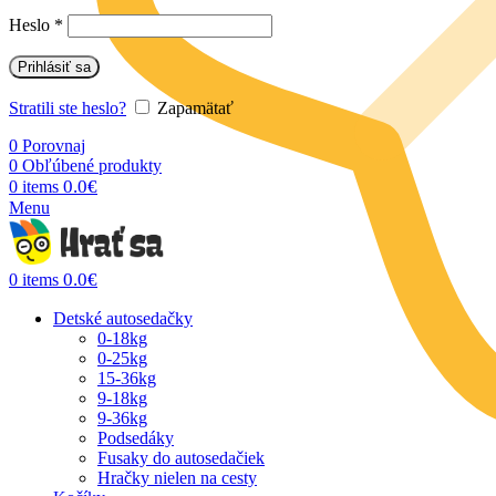
Heslo
*
Prihlásiť sa
Stratili ste heslo?
Zapamätať
0
Porovnaj
0
Obľúbené produkty
0.0
€
0
items
Menu
0.0
€
0
items
Detské autosedačky
0-18kg
0-25kg
15-36kg
9-18kg
9-36kg
Podsedáky
Fusaky do autosedačiek
Hračky nielen na cesty