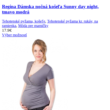
Regina Dámska nočná košeľa Sunny day night,
tmavo modrá
Tehotenské pyžama, košeľe
,
Tehotenské pyžama kr. rukáv, na
ramienka
,
Móda pre mamičky
17.9
€
Výber možností