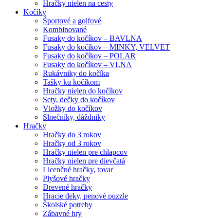
Hračky nielen na cesty
Kočíky
Športové a golfové
Kombinované
Fusaky do kočíkov – BAVLNA
Fusaky do kočíkov – MINKY, VELVET
Fusaky do kočíkov – POLAR
Fusaky do kočíkov – VLNA
Rukávniky do kočíka
Tašky ku kočíkom
Hračky nielen do kočíkov
Sety, dečky do kočíkov
Vložky do kočíkov
Slnečníky, dáždniky
Hračky
Hračky do 3 rokov
Hračky od 3 rokov
Hračky nielen pre chlapcov
Hračky nielen pre dievčatá
Licenčné hračky, tovar
Plyšové hračky
Drevené hračky
Hracie deky, penové puzzle
Školské potreby
Zábavné hry