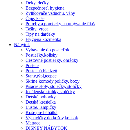
Deky, dečky
Bezpečnosť, hygiena
Zvlhčovače vzduchu, váhy
Čaje, kaše
Potreby a pomôcky na umývanie fliaš
Tašky, vreca
Tipy na darčeky
Hygiena kozmetika
Nábytok
Vybavenie do postieľok
Postieľky,kolísky
Cestovné postieľky, ohrádky
Postele
Posteľná bielizeň
Stany,týpí,teepee
Skrine,komody,poličky, boxy
Písacie stoly, stolečky, stoličky
Jedálenské stolíky stolčeky
Detské pohovky
Detská kresielka
Lustre, lampičky
Koše pre bábätká
Výbavičky do košov,kolísok
Matrace
DISNEY NÁBYTOK