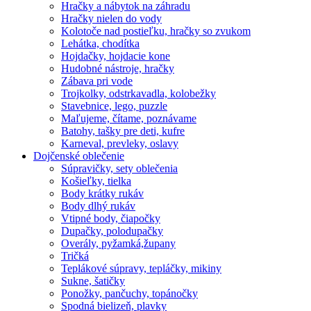
Hračky a nábytok na záhradu
Hračky nielen do vody
Kolotoče nad postieľku, hračky so zvukom
Lehátka, chodítka
Hojdačky, hojdacie kone
Hudobné nástroje, hračky
Zábava pri vode
Trojkolky, odstrkavadla, kolobežky
Stavebnice, lego, puzzle
Maľujeme, čítame, poznávame
Batohy, tašky pre deti, kufre
Karneval, prevleky, oslavy
Dojčenské oblečenie
Súpravičky, sety oblečenia
Košieľky, tielka
Body krátky rukáv
Body dlhý rukáv
Vtipné body, čiapočky
Dupačky, polodupačky
Overály, pyžamká,župany
Tričká
Teplákové súpravy, tepláčky, mikiny
Sukne, šatičky
Ponožky, pančuchy, topánočky
Spodná bielizeň, plavky