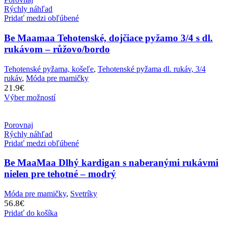
Rýchly náhľad
Pridať medzi obľúbené
Be Maamaa Tehotenské, dojčiace pyžamo 3/4 s dl.
rukávom – růžovo/bordo
Tehotenské pyžama, košeľe
,
Tehotenské pyžama dl. rukáv, 3/4
rukáv
,
Móda pre mamičky
21.9
€
Výber možností
Porovnaj
Rýchly náhľad
Pridať medzi obľúbené
Be MaaMaa Dlhý kardigan s naberanými rukávmi
nielen pre tehotné – modrý
Móda pre mamičky
,
Svetríky
56.8
€
Pridať do košíka