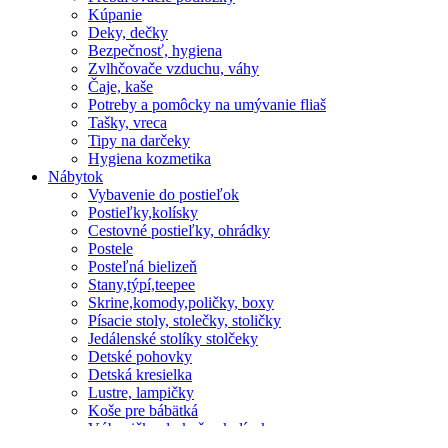
Kúpanie
Deky, dečky
Bezpečnosť, hygiena
Zvlhčovače vzduchu, váhy
Čaje, kaše
Potreby a pomôcky na umývanie fliaš
Tašky, vreca
Tipy na darčeky
Hygiena kozmetika
Nábytok
Vybavenie do postieľok
Postieľky,kolísky
Cestovné postieľky, ohrádky
Postele
Posteľná bielizeň
Stany,týpí,teepee
Skrine,komody,poličky, boxy
Písacie stoly, stolečky, stoličky
Jedálenské stolíky stolčeky
Detské pohovky
Detská kresielka
Lustre, lampičky
Koše pre bábätká
Výbavičky do košov,kolísok
Matrace