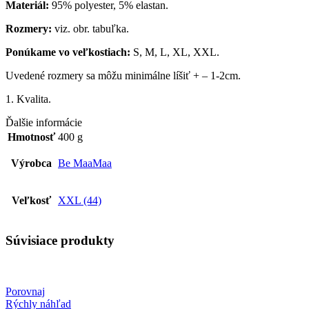
Materiál:
95% polyester, 5% elastan.
Rozmery:
viz. obr. tabuľka.
Ponúkame vo veľkostiach:
S, M, L, XL, XXL.
Uvedené rozmery sa môžu minimálne líšiť + – 1-2cm.
1. Kvalita.
Ďalšie informácie
Hmotnosť
400 g
Výrobca
Be MaaMaa
Veľkosť
XXL (44)
Súvisiace produkty
Porovnaj
Rýchly náhľad