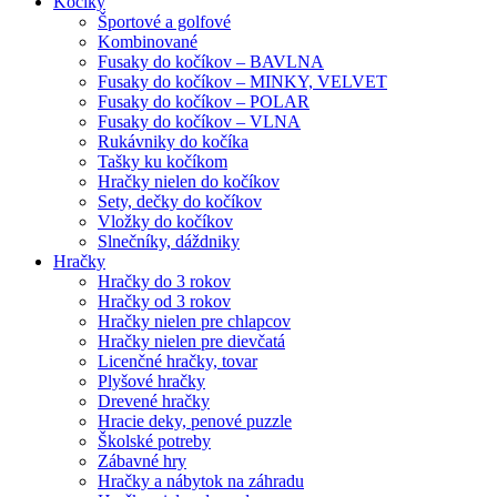
Kočíky
Športové a golfové
Kombinované
Fusaky do kočíkov – BAVLNA
Fusaky do kočíkov – MINKY, VELVET
Fusaky do kočíkov – POLAR
Fusaky do kočíkov – VLNA
Rukávniky do kočíka
Tašky ku kočíkom
Hračky nielen do kočíkov
Sety, dečky do kočíkov
Vložky do kočíkov
Slnečníky, dáždniky
Hračky
Hračky do 3 rokov
Hračky od 3 rokov
Hračky nielen pre chlapcov
Hračky nielen pre dievčatá
Licenčné hračky, tovar
Plyšové hračky
Drevené hračky
Hracie deky, penové puzzle
Školské potreby
Zábavné hry
Hračky a nábytok na záhradu