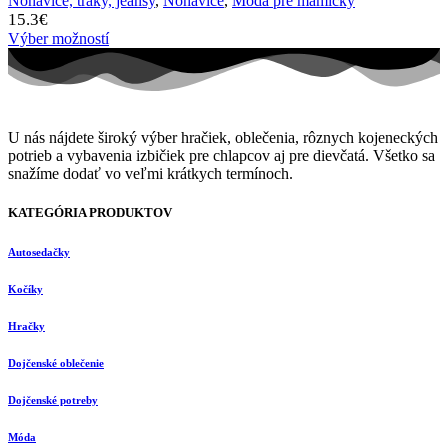
Nohavice, traky, jeansy
,
Nohavice
,
Móda pre mamičky
15.3
€
Výber možností
U nás nájdete široký výber hračiek, oblečenia, rôznych kojeneckých
potrieb a vybavenia izbičiek pre chlapcov aj pre dievčatá. Všetko sa
snažíme dodať vo veľmi krátkych termínoch.
KATEGÓRIA PRODUKTOV
Autosedačky
Kočíky
Hračky
Dojčenské oblečenie
Dojčenské potreby
Móda