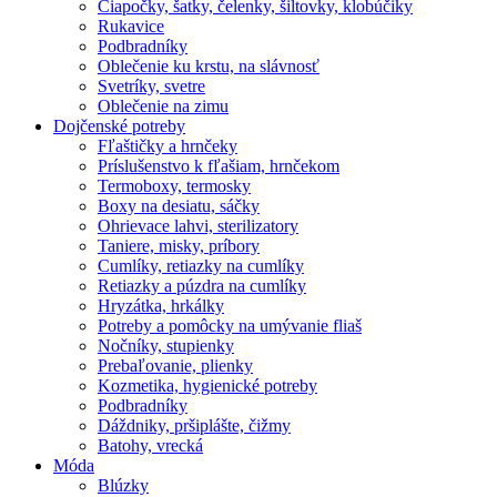
Čiapočky, šatky, čelenky, šiltovky, klobúčiky
Rukavice
Podbradníky
Oblečenie ku krstu, na slávnosť
Svetríky, svetre
Oblečenie na zimu
Dojčenské potreby
Fľaštičky a hrnčeky
Príslušenstvo k fľašiam, hrnčekom
Termoboxy, termosky
Boxy na desiatu, sáčky
Ohrievace lahvi, sterilizatory
Taniere, misky, príbory
Cumlíky, retiazky na cumlíky
Retiazky a púzdra na cumlíky
Hryzátka, hrkálky
Potreby a pomôcky na umývanie fliaš
Nočníky, stupienky
Prebaľovanie, plienky
Kozmetika, hygienické potreby
Podbradníky
Dáždniky, pršiplášte, čižmy
Batohy, vrecká
Móda
Blúzky