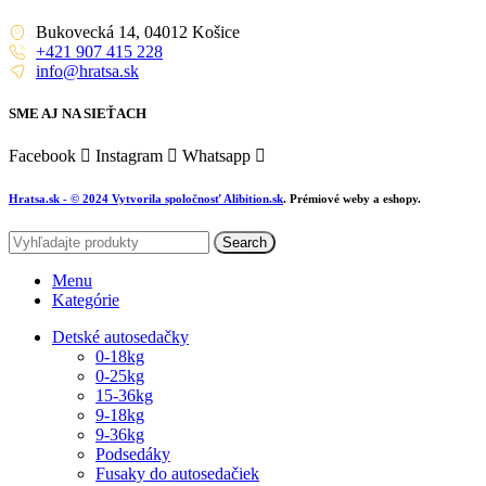
Bukovecká 14, 04012 Košice
+421 907 415 228
info@hratsa.sk
SME AJ NA SIEŤACH
Facebook
Instagram
Whatsapp
Hratsa.sk
- © 2024 Vytvorila spoločnosť
Alibition.sk
. Prémiové weby a eshopy.
Search
Menu
Kategórie
Detské autosedačky
0-18kg
0-25kg
15-36kg
9-18kg
9-36kg
Podsedáky
Fusaky do autosedačiek