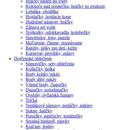
Hračky nielen do vody
Kolotoče nad postieľku, hračky so zvukom
Lehátka, chodítka
Hojdačky, hojdacie kone
Hudobné nástroje, hračky
Zábava pri vode
Trojkolky, odstrkavadla, kolobežky
Stavebnice, lego, puzzle
Maľujeme, čítame, poznávame
Batohy, tašky pre deti, kufre
Karneval, prevleky, oslavy
Dojčenské oblečenie
Súpravičky, sety oblečenia
Košieľky, tielka
Body krátky rukáv
Body dlhý rukáv
Vtipné body, čiapočky
Dupačky, polodupačky
Overály, pyžamká,župany
Tričká
Teplákové súpravy, tepláčky, mikiny
Sukne, šatičky
Ponožky, pančuchy, topánočky
Spodná bielizeň, plavky
Kraťase, legíny