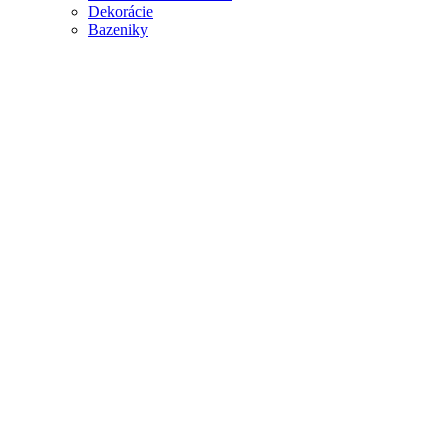
Dekorácie
Bazeniky
Klikni na zväčšenie