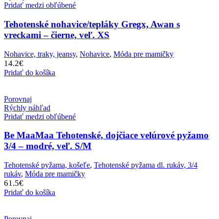
Pridať medzi obľúbené
Tehotenské nohavice/tepláky Gregx, Awan s
vreckami – čierne, veľ. XS
Nohavice, traky, jeansy
,
Nohavice
,
Móda pre mamičky
14.2
€
Pridať do košíka
Porovnaj
Rýchly náhľad
Pridať medzi obľúbené
Be MaaMaa Tehotenské, dojčiace velúrové pyžamo
3/4 – modré, veľ. S/M
Tehotenské pyžama, košeľe
,
Tehotenské pyžama dl. rukáv, 3/4
rukáv
,
Móda pre mamičky
61.5
€
Pridať do košíka
Porovnaj