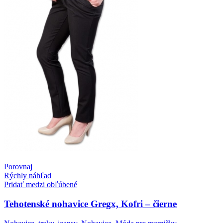
Porovnaj
Rýchly náhľad
Pridať medzi obľúbené
Tehotenské nohavice Gregx, Kofri – čierne