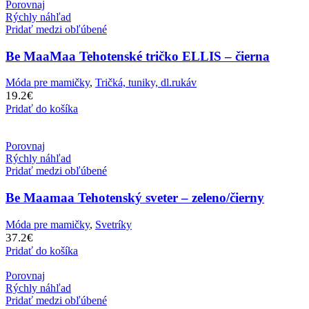
Porovnaj
Rýchly náhľad
Pridať medzi obľúbené
Be MaaMaa Tehotenské tričko ELLIS – čierna
Móda pre mamičky
,
Tričká, tuniky, dl.rukáv
19.2
€
Pridať do košíka
Porovnaj
Rýchly náhľad
Pridať medzi obľúbené
Be Maamaa Tehotenský sveter – zeleno/čierny
Móda pre mamičky
,
Svetríky
37.2
€
Pridať do košíka
Porovnaj
Rýchly náhľad
Pridať medzi obľúbené