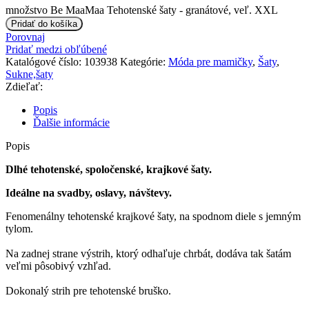
množstvo Be MaaMaa Tehotenské šaty - granátové, veľ. XXL
Pridať do košíka
Porovnaj
Pridať medzi obľúbené
Katalógové číslo:
103938
Kategórie:
Móda pre mamičky
,
Šaty
,
Sukne,šaty
Zdieľať:
Popis
Ďalšie informácie
Popis
Dlhé tehotenské, spoločenské, krajkové šaty.
Ideálne na svadby, oslavy, návštevy.
Fenomenálny tehotenské krajkové šaty, na spodnom diele s jemným
tylom.
Na zadnej strane výstrih, ktorý odhaľuje chrbát, dodáva tak šatám
veľmi pôsobivý vzhľad.
Dokonalý strih pre tehotenské bruško.