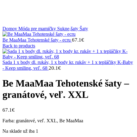
Domov
Móda pre mamičky
Sukne,šaty
Šaty
67.1
€
Be MaaMaa Tehotenské šaty - ecru
Back to products
Sada 1 x body dl. rukáv, 1 x body kr. rukáv + 1 x tepláčiky K-Baby
20.1
€
- Keep smiling, veľ. 68
Be MaaMaa Tehotenské šaty –
granátové, veľ. XXL
67.1
€
Farba: granátové, veľ. XXL, Be MaaMaa
Na sklade už iba 1