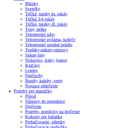
Blúzky
Svetríky
Tričká, tuniky kr. rukáv
Tričká 3/4 rukáv
Tričká, tuniky dl. rukáv
Topy, tielka
Tehotenské pásy
Tehotenské pyžama, košeľe
Tehotenské spodné prádlo
Tepláky,mikiny,súpravy
Sukne,šaty
Nohavice, traky, jeansy
Kraťasy
Legíny
Pančuchy
Bundy, kabáty, vesty
Nosiace oblečenie
Potreby pre mamičky
Pôrod
Súpravy do porodnice
Dojčenie
Potreby, pomôcky na dojčenie
Kokony pre babatka
Prebaľovanie, plienky
Prebaľovacie podložky