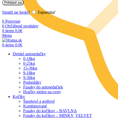
Prihlásiť sa
Stratili ste heslo?
Zapamätať
0
Porovnaj
0
Obľúbené produkty
0
items
0.0
€
Menu
0
items
0.0
€
Detské autosedačky
0-18kg
0-25kg
15-36kg
9-18kg
9-36kg
Podsedáky
Fusaky do autosedačiek
Hračky nielen na cesty
Kočíky
Športové a golfové
Kombinované
Fusaky do kočíkov – BAVLNA
Fusaky do kočíkov – MINKY, VELVET