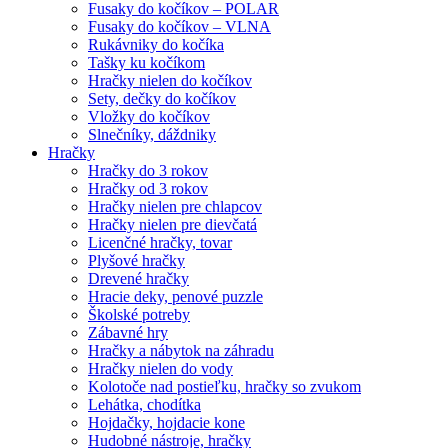
Fusaky do kočíkov – POLAR
Fusaky do kočíkov – VLNA
Rukávniky do kočíka
Tašky ku kočíkom
Hračky nielen do kočíkov
Sety, dečky do kočíkov
Vložky do kočíkov
Slnečníky, dáždniky
Hračky
Hračky do 3 rokov
Hračky od 3 rokov
Hračky nielen pre chlapcov
Hračky nielen pre dievčatá
Licenčné hračky, tovar
Plyšové hračky
Drevené hračky
Hracie deky, penové puzzle
Školské potreby
Zábavné hry
Hračky a nábytok na záhradu
Hračky nielen do vody
Kolotoče nad postieľku, hračky so zvukom
Lehátka, chodítka
Hojdačky, hojdacie kone
Hudobné nástroje, hračky