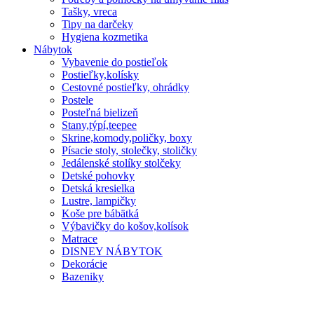
Tašky, vreca
Tipy na darčeky
Hygiena kozmetika
Nábytok
Vybavenie do postieľok
Postieľky,kolísky
Cestovné postieľky, ohrádky
Postele
Posteľná bielizeň
Stany,týpí,teepee
Skrine,komody,poličky, boxy
Písacie stoly, stolečky, stoličky
Jedálenské stolíky stolčeky
Detské pohovky
Detská kresielka
Lustre, lampičky
Koše pre bábätká
Výbavičky do košov,kolísok
Matrace
DISNEY NÁBYTOK
Dekorácie
Bazeniky