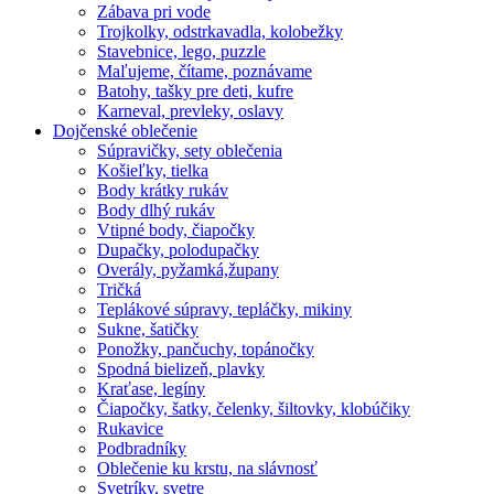
Zábava pri vode
Trojkolky, odstrkavadla, kolobežky
Stavebnice, lego, puzzle
Maľujeme, čítame, poznávame
Batohy, tašky pre deti, kufre
Karneval, prevleky, oslavy
Dojčenské oblečenie
Súpravičky, sety oblečenia
Košieľky, tielka
Body krátky rukáv
Body dlhý rukáv
Vtipné body, čiapočky
Dupačky, polodupačky
Overály, pyžamká,župany
Tričká
Teplákové súpravy, tepláčky, mikiny
Sukne, šatičky
Ponožky, pančuchy, topánočky
Spodná bielizeň, plavky
Kraťase, legíny
Čiapočky, šatky, čelenky, šiltovky, klobúčiky
Rukavice
Podbradníky
Oblečenie ku krstu, na slávnosť
Svetríky, svetre