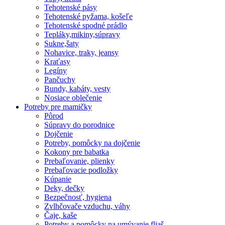
Tehotenské pásy
Tehotenské pyžama, košeľe
Tehotenské spodné prádlo
Tepláky,mikiny,súpravy
Sukne,šaty
Nohavice, traky, jeansy
Kraťasy
Legíny
Pančuchy
Bundy, kabáty, vesty
Nosiace oblečenie
Potreby pre mamičky
Pôrod
Súpravy do porodnice
Dojčenie
Potreby, pomôcky na dojčenie
Kokony pre babatka
Prebaľovanie, plienky
Prebaľovacie podložky
Kúpanie
Deky, dečky
Bezpečnosť, hygiena
Zvlhčovače vzduchu, váhy
Čaje, kaše
Potreby a pomôcky na umývanie fliaš