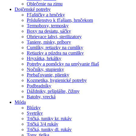
Oblečenie na zimu
Dojčenské potreby
Fľaštičky a hrnčeky
Príslušenstvo k fľašiam, hrnčekom
Termoboxy, termosky
Boxy na desiatu, sáčky
Ohrievace lahvi, sterilizatory
Taniere, misky, príbory
Cumlíky, retiazky na cumlíky
Retiazky a púzdra na cumlíky
Hryzátka, hrkálky
Potreby a pomôcky na umývanie fliaš
Nočníky, stupienky
Prebaľovanie, plienky
Kozmetika, hygienické potreby
Podbradníky
Dáždniky, pršiplášte, čižmy
Batohy, vrecká
Móda
Blúzky
Svetríky
Tričká, tuniky kr. rukáv
Tričká 3/4 rukáv
Tričká, tuniky dl. rukáv
Topy, tielka