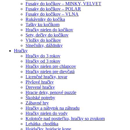
Fusaky do kočíkov – MINKY, VELVET
Fusaky do kočíkov – POLAR
Fusaky do kočíkov – VLNA
Rukávniky do kočíka
Tašky ku kočíkom
Hračky nielen do kočíkov
Sety, dečky do kočíkov
Vložky do kočíkov
Slnečníky, dáždniky
Hračky
Hračky do 3 rokov
Hračky od 3 rokov
Hračky nielen pre chlapcov
Hračky nielen pre dievčatá
Licenčné hračky, tovar
Plyšové hračky
Drevené hračky
Hracie deky, penové puzzle
Školské potreby
Zábavné hry
Hračky a nábytok na záhradu
Hračky nielen do vody
Kolotoče nad postieľku, hračky so zvukom
Lehátka, chodítka
Hojdačky, hojdacie kone