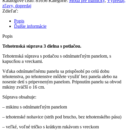
Katalógové číslo:
81656
Kategórie:
Móda pre mamičky
,
Výpredaj,
3
zľavy, dopredaj
dielna
Zdieľať:
s
potlačou
Popis
-
Ďalšie informácie
grafit
Popis
Tehotenská súprava 3 dielna s potlačou.
Tehotenská súprava s potlačou s odnímateľným panelom, s
kapucňou a vreckami.
Vďaka odnímateľnému panelu sa prispôsobí po celú dobu
tehotenstva, po tehotenstve môžete využiť bez panela alebo na
nosenie detí s pripevneným panelom. Pripnutím panelu sa obvod
mikiny zväčší o 16 cm.
Súprava obsahuje:
– mikinu s odnímateľným panelom
– tehotenské nohavice (strih pod brucho, bez tehotenského pásu)
– veľké, voľné tričko s krátkym rukávom s vreckom