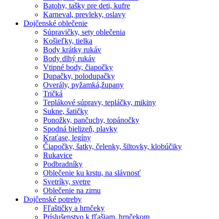
Batohy, tašky pre deti, kufre
Karneval, prevleky, oslavy
Dojčenské oblečenie
Súpravičky, sety oblečenia
Košieľky, tielka
Body krátky rukáv
Body dlhý rukáv
Vtipné body, čiapočky
Dupačky, polodupačky
Overály, pyžamká,župany
Tričká
Teplákové súpravy, tepláčky, mikiny
Sukne, šatičky
Ponožky, pančuchy, topánočky
Spodná bielizeň, plavky
Kraťase, legíny
Čiapočky, šatky, čelenky, šiltovky, klobúčiky
Rukavice
Podbradníky
Oblečenie ku krstu, na slávnosť
Svetríky, svetre
Oblečenie na zimu
Dojčenské potreby
Fľaštičky a hrnčeky
Príslušenstvo k fľašiam, hrnčekom