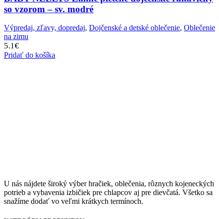
so vzorom – sv. modré
Výpredaj, zľavy, dopredaj
,
Dojčenské a detské oblečenie
,
Oblečenie
na zimu
5.1
€
Pridať do košíka
U nás nájdete široký výber hračiek, oblečenia, rôznych kojeneckých
potrieb a vybavenia izbičiek pre chlapcov aj pre dievčatá. Všetko sa
snažíme dodať vo veľmi krátkych termínoch.