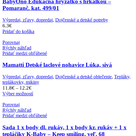
BabyOno Edukačná hryzátko s hrkálkou –
Pomaranč. kat. 499/01
Výpredaj, zľavy, dopredaj
,
Dojčenské a detské potreby
6.3
€
Pridať do košíka
Porovnaj
Rýchly náhľad
Pridať medzi obľúbené
Mamatti Detské laclové nohavice Lúka, sivá
Výpredaj, zľavy, dopredaj
,
Dojčenské a detské oblečenie
,
Tepláky,
teplákovky, mikiny
Price
11.8
€
12.2
€
–
range:
Výber možností
11.8€
through
Porovnaj
12.2€
Rýchly náhľad
Pridať medzi obľúbené
Sada 1 x body dl. rukáv, 1 x body kr. rukáv + 1 x
tepláčiky K-Baby – Keep smiling, veľ. 68