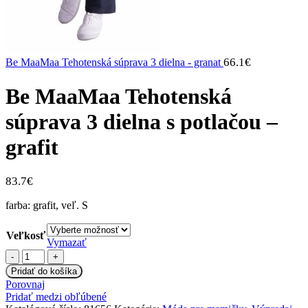
66.1
€
Be MaaMaa Tehotenská súprava 3 dielna - granat
Be MaaMaa Tehotenská
súprava 3 dielna s potlačou –
grafit
83.7
€
farba: grafit, veľ. S
Veľkosť
Vymazať
množstvo
Be
Pridať do košíka
MaaMaa
Porovnaj
Tehotenská
Pridať medzi obľúbené
súprava