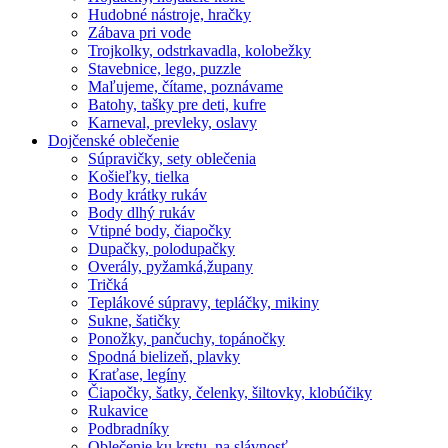
Hudobné nástroje, hračky
Zábava pri vode
Trojkolky, odstrkavadla, kolobežky
Stavebnice, lego, puzzle
Maľujeme, čítame, poznávame
Batohy, tašky pre deti, kufre
Karneval, prevleky, oslavy
Dojčenské oblečenie
Súpravičky, sety oblečenia
Košieľky, tielka
Body krátky rukáv
Body dlhý rukáv
Vtipné body, čiapočky
Dupačky, polodupačky
Overály, pyžamká,župany
Tričká
Teplákové súpravy, tepláčky, mikiny
Sukne, šatičky
Ponožky, pančuchy, topánočky
Spodná bielizeň, plavky
Kraťase, legíny
Čiapočky, šatky, čelenky, šiltovky, klobúčiky
Rukavice
Podbradníky
Oblečenie ku krstu, na slávnosť