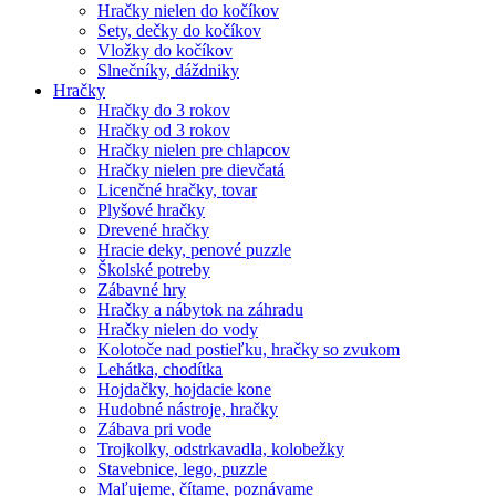
Hračky nielen do kočíkov
Sety, dečky do kočíkov
Vložky do kočíkov
Slnečníky, dáždniky
Hračky
Hračky do 3 rokov
Hračky od 3 rokov
Hračky nielen pre chlapcov
Hračky nielen pre dievčatá
Licenčné hračky, tovar
Plyšové hračky
Drevené hračky
Hracie deky, penové puzzle
Školské potreby
Zábavné hry
Hračky a nábytok na záhradu
Hračky nielen do vody
Kolotoče nad postieľku, hračky so zvukom
Lehátka, chodítka
Hojdačky, hojdacie kone
Hudobné nástroje, hračky
Zábava pri vode
Trojkolky, odstrkavadla, kolobežky
Stavebnice, lego, puzzle
Maľujeme, čítame, poznávame