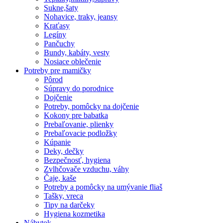
Sukne,šaty
Nohavice, traky, jeansy
Kraťasy
Legíny
Pančuchy
Bundy, kabáty, vesty
Nosiace oblečenie
Potreby pre mamičky
Pôrod
Súpravy do porodnice
Dojčenie
Potreby, pomôcky na dojčenie
Kokony pre babatka
Prebaľovanie, plienky
Prebaľovacie podložky
Kúpanie
Deky, dečky
Bezpečnosť, hygiena
Zvlhčovače vzduchu, váhy
Čaje, kaše
Potreby a pomôcky na umývanie fliaš
Tašky, vreca
Tipy na darčeky
Hygiena kozmetika
Nábytok