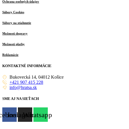
Ochrana osobných údajov
Súbory Cookies
Súbory na stiahnutie
Možnosti dopravy
Možnosti platby
Reklamácie
KONTAKTNÉ INFORMÁCIE
Bukovecká 14, 04012 Košice
+421 907 415 228
info@hratsa.sk
SME AJ NA SIEŤACH
cebook
Instagram
Whatsapp