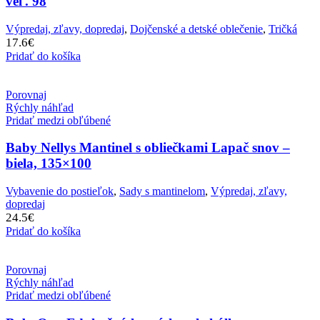
veľ. 98
Výpredaj, zľavy, dopredaj
,
Dojčenské a detské oblečenie
,
Tričká
17.6
€
Pridať do košíka
Porovnaj
Rýchly náhľad
Pridať medzi obľúbené
Baby Nellys Mantinel s obliečkami Lapač snov –
biela, 135×100
Vybavenie do postieľok
,
Sady s mantinelom
,
Výpredaj, zľavy,
dopredaj
24.5
€
Pridať do košíka
Porovnaj
Rýchly náhľad
Pridať medzi obľúbené