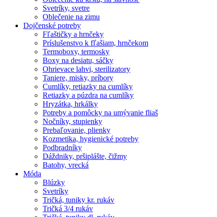
Svetríky, svetre
Oblečenie na zimu
Dojčenské potreby
Fľaštičky a hrnčeky
Príslušenstvo k fľašiam, hrnčekom
Termoboxy, termosky
Boxy na desiatu, sáčky
Ohrievace lahvi, sterilizatory
Taniere, misky, príbory
Cumlíky, retiazky na cumlíky
Retiazky a púzdra na cumlíky
Hryzátka, hrkálky
Potreby a pomôcky na umývanie fliaš
Nočníky, stupienky
Prebaľovanie, plienky
Kozmetika, hygienické potreby
Podbradníky
Dáždniky, pršiplášte, čižmy
Batohy, vrecká
Móda
Blúzky
Svetríky
Tričká, tuniky kr. rukáv
Tričká 3/4 rukáv