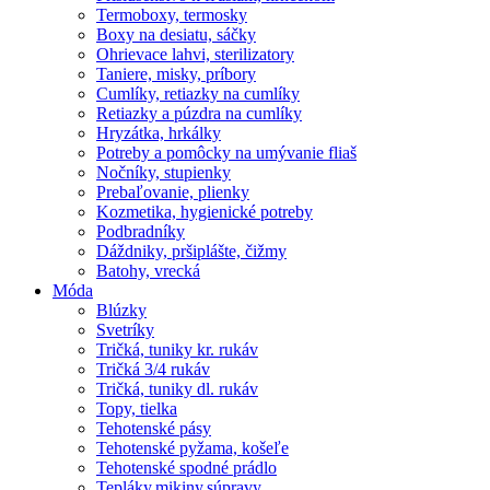
Termoboxy, termosky
Boxy na desiatu, sáčky
Ohrievace lahvi, sterilizatory
Taniere, misky, príbory
Cumlíky, retiazky na cumlíky
Retiazky a púzdra na cumlíky
Hryzátka, hrkálky
Potreby a pomôcky na umývanie fliaš
Nočníky, stupienky
Prebaľovanie, plienky
Kozmetika, hygienické potreby
Podbradníky
Dáždniky, pršiplášte, čižmy
Batohy, vrecká
Móda
Blúzky
Svetríky
Tričká, tuniky kr. rukáv
Tričká 3/4 rukáv
Tričká, tuniky dl. rukáv
Topy, tielka
Tehotenské pásy
Tehotenské pyžama, košeľe
Tehotenské spodné prádlo
Tepláky,mikiny,súpravy