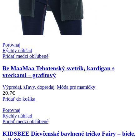
Porovnaj
Rýchly náhľad
Pridať medzi obľúbené
Be MaaMaa Tehotenský svetrík, kardigan s
vreckami – grafitový
Výpredaj, zľavy, dopredaj
,
Móda pre mamičky
20.7
€
Pridať do košíka
Porovnaj
Rýchly náhľad
Pridať medzi obľúbené
KIDSBEE Dievčenské bavlnené tričko Fairy – biele,