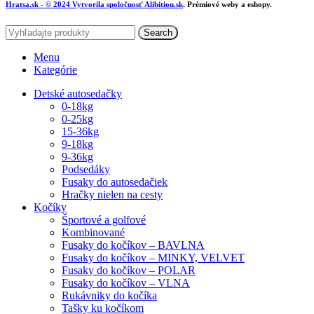
Hratsa.sk
- © 2024 Vytvorila spoločnosť
Alibition.sk
. Prémiové weby a eshopy.
Search
Menu
Kategórie
Detské autosedačky
0-18kg
0-25kg
15-36kg
9-18kg
9-36kg
Podsedáky
Fusaky do autosedačiek
Hračky nielen na cesty
Kočíky
Športové a golfové
Kombinované
Fusaky do kočíkov – BAVLNA
Fusaky do kočíkov – MINKY, VELVET
Fusaky do kočíkov – POLAR
Fusaky do kočíkov – VLNA
Rukávniky do kočíka
Tašky ku kočíkom