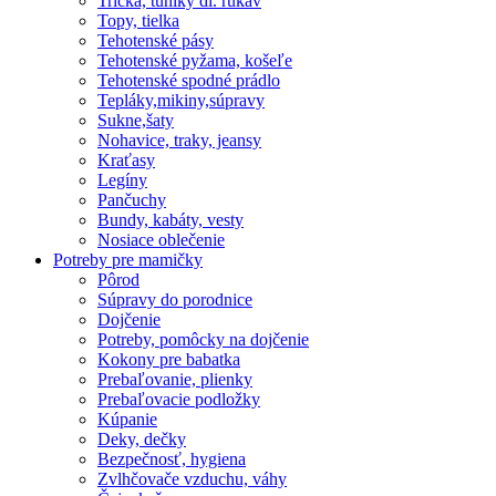
Tričká, tuniky dl. rukáv
Topy, tielka
Tehotenské pásy
Tehotenské pyžama, košeľe
Tehotenské spodné prádlo
Tepláky,mikiny,súpravy
Sukne,šaty
Nohavice, traky, jeansy
Kraťasy
Legíny
Pančuchy
Bundy, kabáty, vesty
Nosiace oblečenie
Potreby pre mamičky
Pôrod
Súpravy do porodnice
Dojčenie
Potreby, pomôcky na dojčenie
Kokony pre babatka
Prebaľovanie, plienky
Prebaľovacie podložky
Kúpanie
Deky, dečky
Bezpečnosť, hygiena
Zvlhčovače vzduchu, váhy