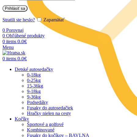
Prihlásiť sa
Stratili ste heslo?
Zapamätať
0
Porovnaj
0
Obľúbené produkty
0.0
€
0
items
Menu
0.0
€
0
items
Detské autosedačky
0-18kg
0-25kg
15-36kg
9-18kg
9-36kg
Podsedáky
Fusaky do autosedačiek
Hračky nielen na cesty
Kočíky
Športové a golfové
Kombinované
Fusaky do kočíkov – BAVLNA