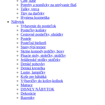
Čaje, kaše
Potreby a pomôcky na umývanie fliaš
Tašky, vreca
Tipy na darčeky
Hygiena kozmetika
Nábytok
Vybavenie do postieľok
Postieľky,kolísky
Cestovné postieľky, ohrádky
Postele
Posteľná bielizeň
Stany,týpí,teepee
Skrine,komody,poličky, boxy
Písacie stoly, stolečky, stoličky
Jedálenské stolíky stolčeky
Detské pohovky
Detská kresielka
Lustre, lampičky
Koše pre bábätká
Výbavičky do košov,kolísok
Matrace
DISNEY NÁBYTOK
Dekorácie
Bazeniky