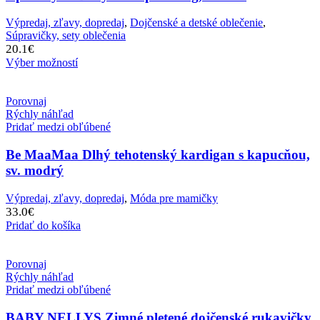
Výpredaj, zľavy, dopredaj
,
Dojčenské a detské oblečenie
,
Súpravičky, sety oblečenia
20.1
€
Výber možností
Porovnaj
Rýchly náhľad
Pridať medzi obľúbené
Be MaaMaa Dlhý tehotenský kardigan s kapucňou,
sv. modrý
Výpredaj, zľavy, dopredaj
,
Móda pre mamičky
33.0
€
Pridať do košíka
Porovnaj
Rýchly náhľad
Pridať medzi obľúbené
BABY NELLYS Zimné pletené dojčenské rukavičky