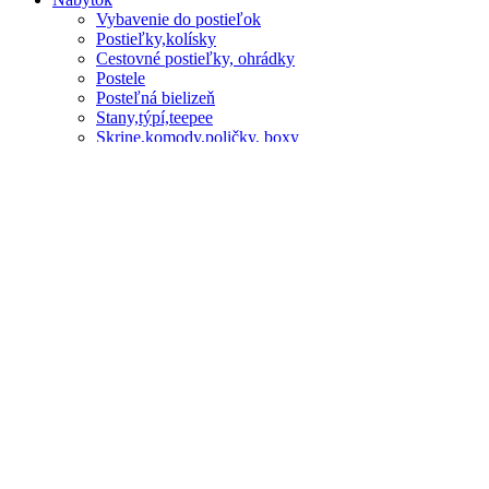
Vybavenie do postieľok
Postieľky,kolísky
Cestovné postieľky, ohrádky
Postele
Posteľná bielizeň
Stany,týpí,teepee
Skrine,komody,poličky, boxy
Písacie stoly, stolečky, stoličky
Jedálenské stolíky stolčeky
Detské pohovky
Detská kresielka
Lustre, lampičky
Koše pre bábätká
Výbavičky do košov,kolísok
Matrace
DISNEY NÁBYTOK
Dekorácie
Bazeniky
Domov
Blog
O nás
Kontakt
Obľúbené produkty
Porovnaj