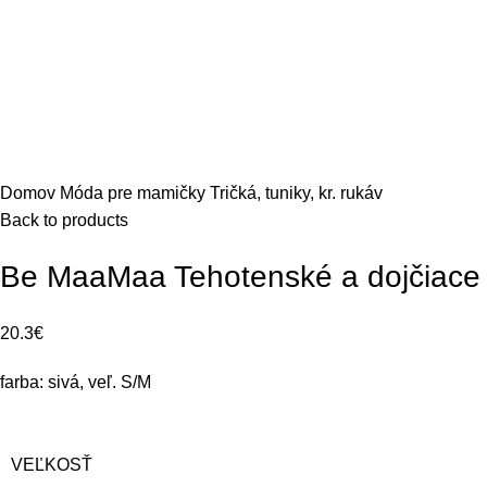
Domov
Móda pre mamičky
Tričká, tuniky, kr. rukáv
Back to products
Be MaaMaa Tehotenské a dojčiace tr
20.3
€
farba: sivá, veľ. S/M
VEĽKOSŤ