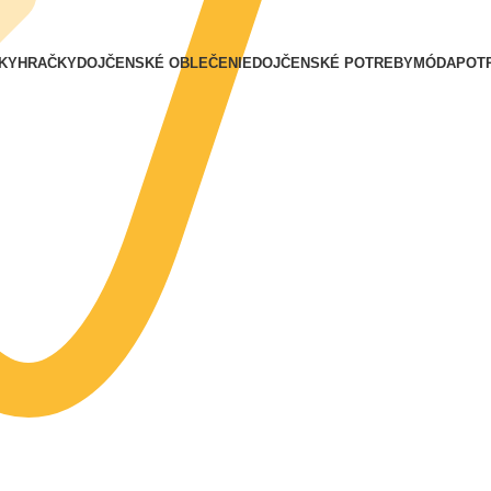
KY
HRAČKY
DOJČENSKÉ OBLEČENIE
DOJČENSKÉ POTREBY
MÓDA
POT