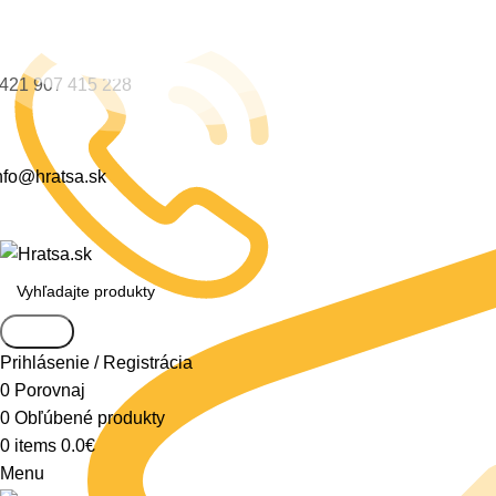
421 907 415 228
nfo@hratsa.sk
Search
Prihlásenie / Registrácia
0
Porovnaj
0
Obľúbené produkty
0
items
0.0
€
Menu