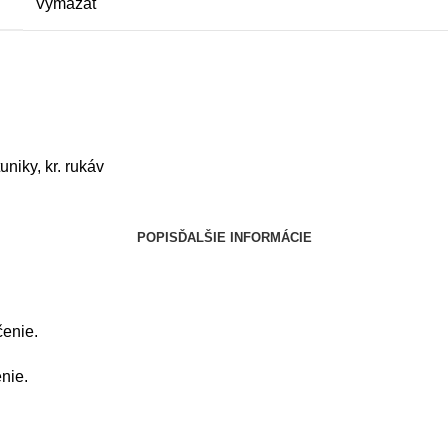
Vymazať
tuniky, kr. rukáv
POPIS
ĎALŠIE INFORMÁCIE
čenie.
nie.