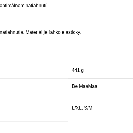
 optimálnom natiahnutí.
tiahnutia. Materiál je ľahko elastický.
441 g
Be MaaMaa
L/XL
,
S/M