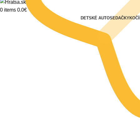
0
items
0.0
€
DETSKÉ AUTOSEDAČKY
KOČÍ