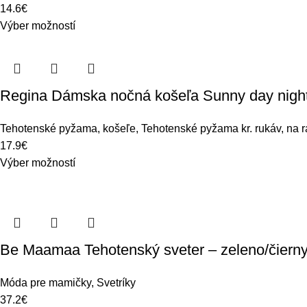
14.6
€
Výber možností
Regina Dámska nočná košeľa Sunny day night
Tehotenské pyžama, košeľe
,
Tehotenské pyžama kr. rukáv, na 
17.9
€
Výber možností
Be Maamaa Tehotenský sveter – zeleno/čiern
Móda pre mamičky
,
Svetríky
37.2
€