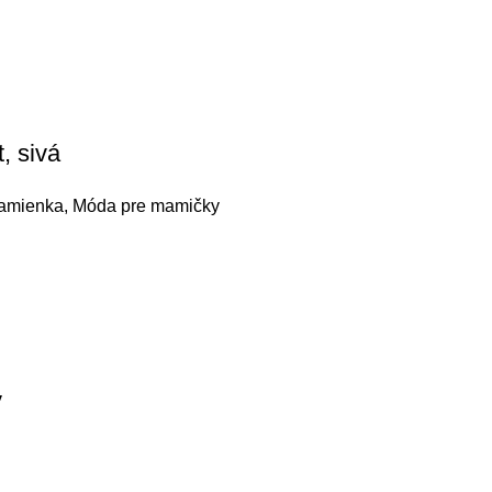
, sivá
ramienka
,
Móda pre mamičky
y