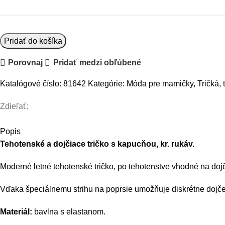
množstvo
Pridať do košíka
Be
Porovnaj
Pridať medzi obľúbené
MaaMaa
Tehotenské
Katalógové číslo:
81642
Kategórie:
Móda pre mamičky
,
Tričká, 
a
dojčiace
Zdieľať:
tričko
s
Popis
kapucňou,
Tehotenské a dojčiace tričko s kapucňou, kr. rukáv.
kr.
rukáv
Moderné letné tehotenské tričko, po tehotenstve vhodné na doj
-
Vďaka špeciálnemu strihu na poprsie umožňuje diskrétne dojče
sivé
Materiál:
bavlna s elastanom.