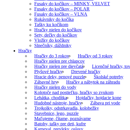
Fusaky do kočíkov – MINKY, VELVET
Fusaky do kočíkov – POLAR
Fusaky do kočíkov – VLNA
Rukávniky do kočíka
Tašky ku kočíkom
Hračky nielen do kočíkov
Sety, dečky do kočíkov
Vložky do kočíkov
Slnečníky, dáždniky
Hračky
Hračky do 3 rokov
Hračky od 3 rokov
Hračky nielen pre chlapcov
Hračky nielen pre dievčatá
Licenčné hračky, tov
Plyšové hračky
Drevené hračky
Hracie deky, penové puzzle
Školské potreby
Zábavné hry
Hračky a nábytok na záhradu
Hračky nielen do vody
Kolotoče nad postieľku, hračky so zvukom
Lehátka, chodítka
Hojdačky, hojdacie kone
Hudobné nástroje, hračky
Zábava pri vode
Trojkolky, odstrkavadla, kolobežky
Stavebnice, lego, puzzle
Maľujeme, čítame, poznávame
Batohy, tašky pre deti, kufre
Karneval, prevleky, oslavy