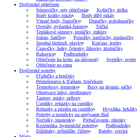
Dojčenské oblečenie
Súpravičky, sety oblečenia
Košieľky, tielka
Body krátky rukáv
Body dlhý rukáv
Vtipné body, čiapočky
Dupačky, polodupačky
Overály, pyžamká,župany
Tričká
Teplákové súpravy, tepláčky, mikiny
Sukne, šatičky
Ponožky, pančuchy, topánočky
Spodná bielizeň, plavky
Kraťase, legíny
Čiapočky, šatky, čelenky, šiltovky, klobúčiky
Rukavice
Podbradníky
Oblečenie ku krstu, na slávnosť
Svetríky, svetre
Oblečenie na zimu
Dojčenské potreby
Fľaštičky a hrnčeky
Príslušenstvo k fľašiam, hrnčekom
Termoboxy, termosky
Boxy na desiatu, sáčky
Ohrievace lahvi, sterilizatory
Taniere, misky, príbory
Cumlíky, retiazky na cumlíky
Retiazky a púzdra na cumlíky
Hryzátka, hrkálk
Potreby a pomôcky na umývanie fliaš
Nočníky, stupienky
Prebaľovanie, plienky
Kozmetika, hygienické potreby
Podbradníky
Dáždniky, pršiplášte, čižmy
Batohy, vrecká
Móda