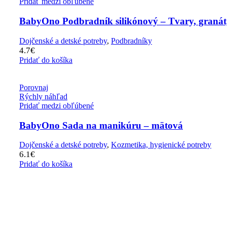
Pridať medzi obľúbené
BabyOno Podbradník silikónový – Tvary, granát
Dojčenské a detské potreby
,
Podbradníky
4.7
€
Pridať do košíka
Porovnaj
Rýchly náhľad
Pridať medzi obľúbené
BabyOno Sada na manikúru – mätová
Dojčenské a detské potreby
,
Kozmetika, hygienické potreby
6.1
€
Pridať do košíka