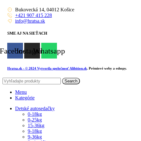
Bukovecká 14, 04012 Košice
+421 907 415 228
info@hratsa.sk
SME AJ NA SIEŤACH
Facebook
Instagram
Whatsapp
Hratsa.sk
- © 2024 Vytvorila spoločnosť
Alibition.sk
. Prémiové weby a eshopy.
Search
Menu
Kategórie
Detské autosedačky
0-18kg
0-25kg
15-36kg
9-18kg
9-36kg