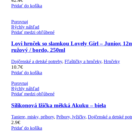
42.4
€
Pridať do košíka
Porovnaj
Rýchly náhľad
Pridať medzi obľúbené
Lovi hrnček so slamkou Lovely Girl – Junior, 12
ružový / bordo, 250ml
Dojčenské a detské potreby
,
Fľaštičky a hrnčeky
,
Hrnčeky
10.7
€
Pridať do košíka
Porovnaj
Rýchly náhľad
Pridať medzi obľúbené
Silikonová lžička měkká Akuku – biela
Taniere, misky, príbory
,
Príbory, lyžičky
,
Dojčenské a detské pot
2.9
€
Pridať do košíka