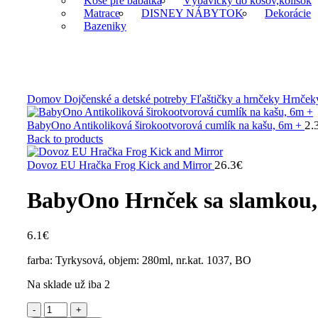
Koše pre bábätká
Výbavičky do košov,kolísok
Matrace
DISNEY NÁBYTOK
Dekorácie
Bazeniky
Klikni na zväčšenie
Domov
Dojčenské a detské potreby
Fľaštičky a hrnčeky
Hrnček
2.
BabyOno Antikoliková širokootvorová cumlík na kašu, 6m +
Back to products
26.3
€
Dovoz EU Hračka Frog Kick and Mirror
BabyOno Hrnček sa slamkou,
6.1
€
farba: Tyrkysová, objem: 280ml, nr.kat. 1037, BO
Na sklade už iba 2
množstvo