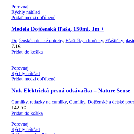
Porovnaj
Rýchly náhľad
Pridať medzi obľúbené
Medela Dojčenská fľaša, 150ml, 3m +
Dojčenské a detské potreby
,
Fľaštičky a hrnčeky
,
Fľaštičky plas
7.1
€
Pridať do košíka
Porovnaj
Rýchly náhľad
Pridať medzi obľúbené
Nuk Elektrická prsná odsávačka – Nature Sense
Cumlíky, retiazky na cumlíky
,
Cumlíky
,
Dojčenské a detské potr
142.5
€
Pridať do košíka
Porovnaj
Rýchly náhľad