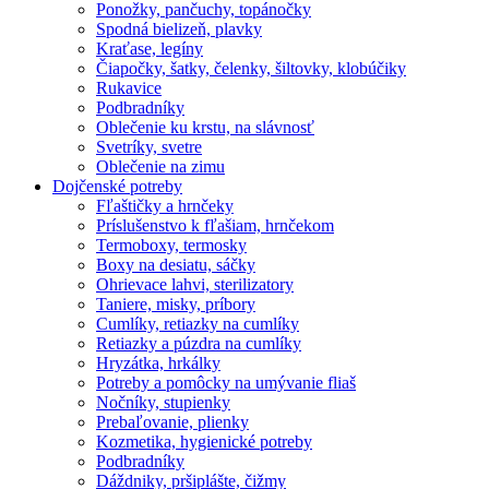
Ponožky, pančuchy, topánočky
Spodná bielizeň, plavky
Kraťase, legíny
Čiapočky, šatky, čelenky, šiltovky, klobúčiky
Rukavice
Podbradníky
Oblečenie ku krstu, na slávnosť
Svetríky, svetre
Oblečenie na zimu
Dojčenské potreby
Fľaštičky a hrnčeky
Príslušenstvo k fľašiam, hrnčekom
Termoboxy, termosky
Boxy na desiatu, sáčky
Ohrievace lahvi, sterilizatory
Taniere, misky, príbory
Cumlíky, retiazky na cumlíky
Retiazky a púzdra na cumlíky
Hryzátka, hrkálky
Potreby a pomôcky na umývanie fliaš
Nočníky, stupienky
Prebaľovanie, plienky
Kozmetika, hygienické potreby
Podbradníky
Dáždniky, pršiplášte, čižmy