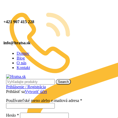
+421 907 415 228
info@hratsa.sk
Domov
Blog
O nás
Kontakt
Search
Prihlásenie / Registrácia
Prihlásiť sa
Vytvoriť účet
Používateľské meno alebo e-mailová adresa
*
Heslo
*