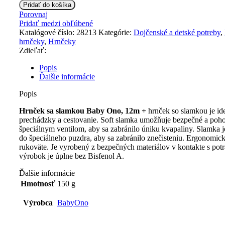
BabyOno
Pridať do košíka
Hrnček
Porovnaj
sa
Pridať medzi obľúbené
slamkou,
Katalógové číslo:
28213
Kategórie:
Dojčenské a detské potreby
,
12m
hrnčeky
,
Hrnčeky
+
Zdieľať:
Popis
Ďalšie informácie
Popis
Hrnček sa slamkou Baby Ono, 12m +
hrnček so slamkou je id
prechádzky a cestovanie. Soft slamka umožňuje bezpečné a poho
špeciálnym ventilom, aby sa zabránilo úniku kvapaliny. Slamka j
do špeciálneho puzdra, aby sa zabránilo znečisteniu. Ergonomick
rukoväte. Je vyrobený z bezpečných materiálov v kontakte s pot
výrobok je úplne bez Bisfenol A.
Ďalšie informácie
Hmotnosť
150 g
Výrobca
BabyOno