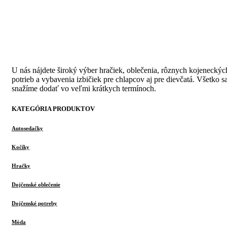
U nás nájdete široký výber hračiek, oblečenia, rôznych kojeneckýc
potrieb a vybavenia izbičiek pre chlapcov aj pre dievčatá. Všetko s
snažíme dodať vo veľmi krátkych termínoch.
KATEGÓRIA PRODUKTOV
Autosedačky
Kočíky
Hračky
Dojčenské oblečenie
Dojčenské potreby
Móda