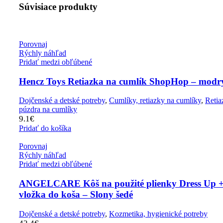
Súvisiace produkty
Porovnaj
Rýchly náhľad
Pridať medzi obľúbené
Hencz Toys Retiazka na cumlík ShopHop – modr
Dojčenské a detské potreby
,
Cumlíky, retiazky na cumlíky
,
Retia
púzdra na cumlíky
9.1
€
Pridať do košíka
Porovnaj
Rýchly náhľad
Pridať medzi obľúbené
ANGELCARE Kôš na použité plienky Dress Up +
vložka do koša – Slony šedé
Dojčenské a detské potreby
,
Kozmetika, hygienické potreby