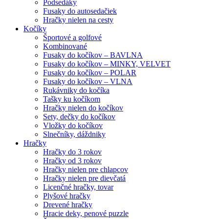
Podsedáky
Fusaky do autosedačiek
Hračky nielen na cesty
Kočíky
Športové a golfové
Kombinované
Fusaky do kočíkov – BAVLNA
Fusaky do kočíkov – MINKY, VELVET
Fusaky do kočíkov – POLAR
Fusaky do kočíkov – VLNA
Rukávniky do kočíka
Tašky ku kočíkom
Hračky nielen do kočíkov
Sety, dečky do kočíkov
Vložky do kočíkov
Slnečníky, dáždniky
Hračky
Hračky do 3 rokov
Hračky od 3 rokov
Hračky nielen pre chlapcov
Hračky nielen pre dievčatá
Licenčné hračky, tovar
Plyšové hračky
Drevené hračky
Hracie deky, penové puzzle