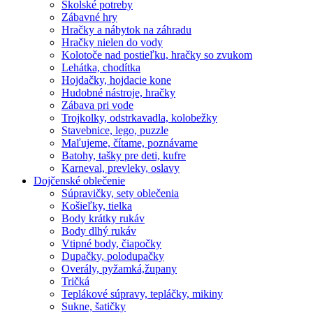
Školské potreby
Zábavné hry
Hračky a nábytok na záhradu
Hračky nielen do vody
Kolotoče nad postieľku, hračky so zvukom
Lehátka, chodítka
Hojdačky, hojdacie kone
Hudobné nástroje, hračky
Zábava pri vode
Trojkolky, odstrkavadla, kolobežky
Stavebnice, lego, puzzle
Maľujeme, čítame, poznávame
Batohy, tašky pre deti, kufre
Karneval, prevleky, oslavy
Dojčenské oblečenie
Súpravičky, sety oblečenia
Košieľky, tielka
Body krátky rukáv
Body dlhý rukáv
Vtipné body, čiapočky
Dupačky, polodupačky
Overály, pyžamká,župany
Tričká
Teplákové súpravy, tepláčky, mikiny
Sukne, šatičky