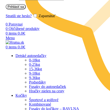
Prihlásiť sa
Stratili ste heslo?
Zapamätať
0
Porovnaj
0
Obľúbené produkty
0.0
€
0
items
Menu
0.0
€
0
items
Detské autosedačky
0-18kg
0-25kg
15-36kg
9-18kg
9-36kg
Podsedáky
Fusaky do autosedačiek
Hračky nielen na cesty
Kočíky
Športové a golfové
Kombinované
Fusaky do kočíkov – BAVLNA