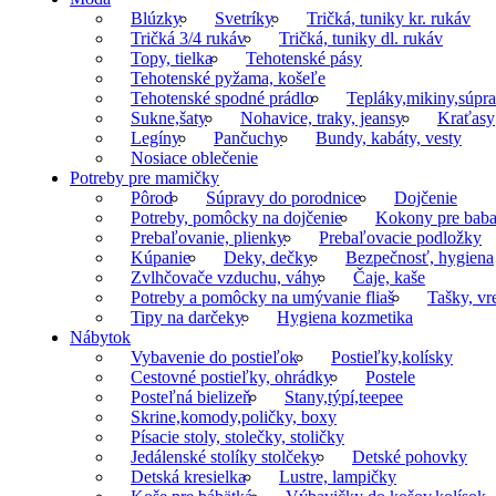
Blúzky
Svetríky
Tričká, tuniky kr. rukáv
Tričká 3/4 rukáv
Tričká, tuniky dl. rukáv
Topy, tielka
Tehotenské pásy
Tehotenské pyžama, košeľe
Tehotenské spodné prádlo
Tepláky,mikiny,súpr
Sukne,šaty
Nohavice, traky, jeansy
Kraťasy
Legíny
Pančuchy
Bundy, kabáty, vesty
Nosiace oblečenie
Potreby pre mamičky
Pôrod
Súpravy do porodnice
Dojčenie
Potreby, pomôcky na dojčenie
Kokony pre baba
Prebaľovanie, plienky
Prebaľovacie podložky
Kúpanie
Deky, dečky
Bezpečnosť, hygiena
Zvlhčovače vzduchu, váhy
Čaje, kaše
Potreby a pomôcky na umývanie fliaš
Tašky, vr
Tipy na darčeky
Hygiena kozmetika
Nábytok
Vybavenie do postieľok
Postieľky,kolísky
Cestovné postieľky, ohrádky
Postele
Posteľná bielizeň
Stany,týpí,teepee
Skrine,komody,poličky, boxy
Písacie stoly, stolečky, stoličky
Jedálenské stolíky stolčeky
Detské pohovky
Detská kresielka
Lustre, lampičky