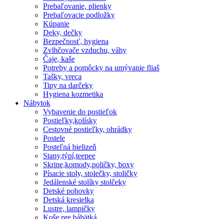
Prebaľovanie, plienky
Prebaľovacie podložky
Kúpanie
Deky, dečky
Bezpečnosť, hygiena
Zvlhčovače vzduchu, váhy
Čaje, kaše
Potreby a pomôcky na umývanie fliaš
Tašky, vreca
Tipy na darčeky
Hygiena kozmetika
Nábytok
Vybavenie do postieľok
Postieľky,kolísky
Cestovné postieľky, ohrádky
Postele
Posteľná bielizeň
Stany,týpí,teepee
Skrine,komody,poličky, boxy
Písacie stoly, stolečky, stoličky
Jedálenské stolíky stolčeky
Detské pohovky
Detská kresielka
Lustre, lampičky
Koše pre bábätká