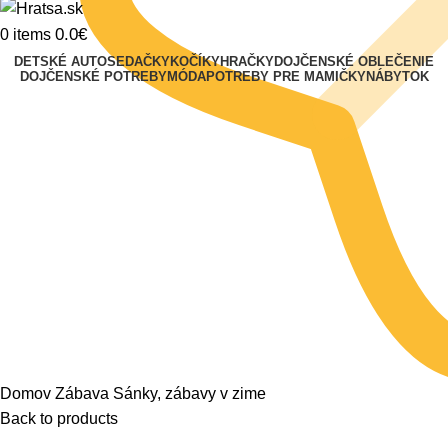
0.0
€
0
items
DETSKÉ AUTOSEDAČKY
KOČÍKY
HRAČKY
DOJČENSKÉ OBLEČENIE
DOJČENSKÉ POTREBY
MÓDA
POTREBY PRE MAMIČKY
NÁBYTOK
Klikni na zväčšenie
Domov
Zábava
Sánky, zábavy v zime
Back to products