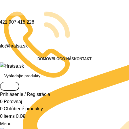
421 907 415 228
nfo@hratsa.sk
DOMOV
BLOG
O NÁS
KONTAKT
Search
Prihlásenie / Registrácia
0
Porovnaj
0
Obľúbené produkty
0.0
€
0
items
Menu