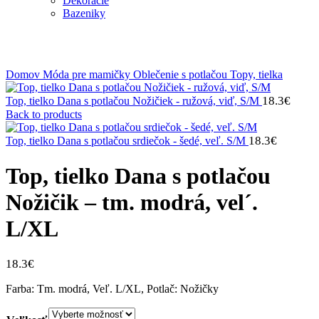
Dekorácie
Bazeniky
Klikni na zväčšenie
Domov
Móda pre mamičky
Oblečenie s potlačou
Topy, tielka
18.3
€
Top, tielko Dana s potlačou Nožičiek - ružová, viď, S/M
Back to products
18.3
€
Top, tielko Dana s potlačou srdiečok - šedé, veľ. S/M
Top, tielko Dana s potlačou
Nožičik – tm. modrá, vel´.
L/XL
18.3
€
Farba: Tm. modrá, Veľ. L/XL, Potlač: Nožičky