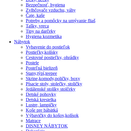
Bezpečnosť, hygiena
Zvlhčovače vzduchu, váhy
Čaje, kaše
Potreby a pomôcky na umývanie fliaš
Tašky, vreca
Tipy na darčeky
Hygiena kozmetika
Nábytok
Vybavenie do postieľok
Postieľky,kolísky
Cestovné postieľky, ohrádky
Postele
Posteľná bielizeň
Stany,týpí,teepee
Skrine,komody,poličky, boxy
Písacie stoly, stolečky, stoličky
Jedálenské stolíky stolčeky
Detské pohovky
Detská kresielka
Lustre, lampičky
Koše pre bábätká
Výbavičky do košov,kolísok
Matrace
DISNEY NÁBYTOK