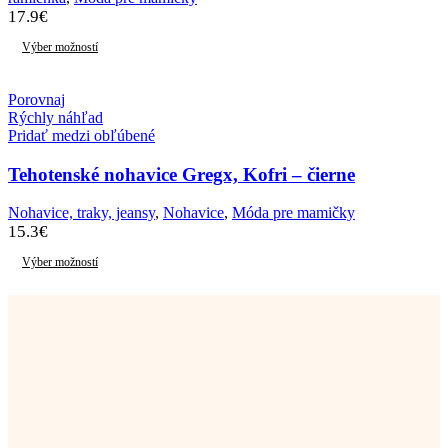
17.9
€
Výber možností
Porovnaj
Rýchly náhľad
Pridať medzi obľúbené
Tehotenské nohavice Gregx, Kofri – čierne
Nohavice, traky, jeansy
,
Nohavice
,
Móda pre mamičky
15.3
€
Výber možností