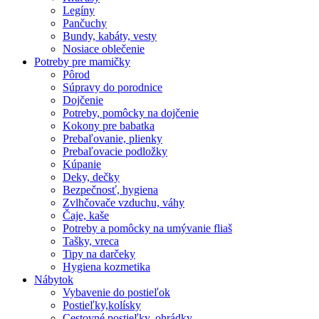
Legíny
Pančuchy
Bundy, kabáty, vesty
Nosiace oblečenie
Potreby pre mamičky
Pôrod
Súpravy do porodnice
Dojčenie
Potreby, pomôcky na dojčenie
Kokony pre babatka
Prebaľovanie, plienky
Prebaľovacie podložky
Kúpanie
Deky, dečky
Bezpečnosť, hygiena
Zvlhčovače vzduchu, váhy
Čaje, kaše
Potreby a pomôcky na umývanie fliaš
Tašky, vreca
Tipy na darčeky
Hygiena kozmetika
Nábytok
Vybavenie do postieľok
Postieľky,kolísky
Cestovné postieľky, ohrádky