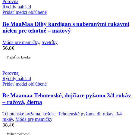
Porovnaj
Rýchly náhľad
Pridať medzi obľúbené
Be MaaMaa Dlhý kardigan s naberanými rukávmi
nielen pre tehotné – mätový
Móda pre mamičky
,
Svetríky
56.8
€
Pridať do košíka
Porovnaj
Rýchly náhľad
Pridať medzi obľúbené
Be Maamaa Tehotenské, dojčiace pyžamo 3/4 rukáv
– ružová, čierna
Tehotenské pyžama, košeľe
,
Tehotenské pyžama dl. rukáv, 3/4
rukáv
,
Móda pre mamičky
38.4
€
Výber možností