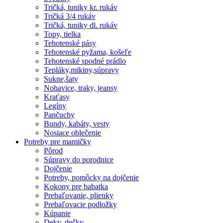
Tričká, tuniky kr. rukáv
Tričká 3/4 rukáv
Tričká, tuniky dl. rukáv
Topy, tielka
Tehotenské pásy
Tehotenské pyžama, košeľe
Tehotenské spodné prádlo
Tepláky,mikiny,súpravy
Sukne,šaty
Nohavice, traky, jeansy
Kraťasy
Legíny
Pančuchy
Bundy, kabáty, vesty
Nosiace oblečenie
Potreby pre mamičky
Pôrod
Súpravy do porodnice
Dojčenie
Potreby, pomôcky na dojčenie
Kokony pre babatka
Prebaľovanie, plienky
Prebaľovacie podložky
Kúpanie
Deky, dečky