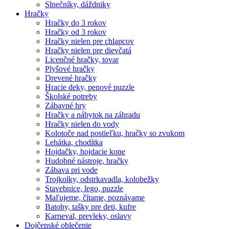
Slnečníky, dáždniky
Hračky
Hračky do 3 rokov
Hračky od 3 rokov
Hračky nielen pre chlapcov
Hračky nielen pre dievčatá
Licenčné hračky, tovar
Plyšové hračky
Drevené hračky
Hracie deky, penové puzzle
Školské potreby
Zábavné hry
Hračky a nábytok na záhradu
Hračky nielen do vody
Kolotoče nad postieľku, hračky so zvukom
Lehátka, chodítka
Hojdačky, hojdacie kone
Hudobné nástroje, hračky
Zábava pri vode
Trojkolky, odstrkavadla, kolobežky
Stavebnice, lego, puzzle
Maľujeme, čítame, poznávame
Batohy, tašky pre deti, kufre
Karneval, prevleky, oslavy
Dojčenské oblečenie