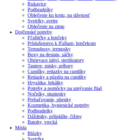
Rukavice
Podbradníky
Oblečenie ku krstu, na slávnosť
Svetríky, svetre
Oblečenie na zimu
Dojčenské potreby
Fľaštičky a hrnčeky
Príslušenstvo k fľašiam, hrnčekom
Termoboxy, termosky
Boxy na desiatu, sáčky
Ohrievace lahvi, sterilizatory
Taniere, misky, príbory
Cumlíky, retiazky na cumlíky
Retiazky a púzdra na cumlíky
Hryzátka, hrkálky
Potreby a pomôcky na umývanie fliaš
Nočníky, stupienky
Prebaľovanie, plienky
Kozmetika, hygienické potreby
Podbradníky
Dáždniky, pršiplášte, čižmy
Batohy, vrecká
Móda
Blúzky
Svetríky