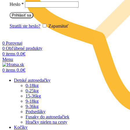
Heslo
*
Prihlásiť sa
Stratili ste heslo?
Zapamätať
0
Porovnaj
0
Obľúbené produkty
0.0
€
0
items
Menu
0.0
€
0
items
Detské autosedačky
0-18kg
0-25kg
15-36kg
9-18kg
9-36kg
Podsedáky
Fusaky do autosedačiek
Hračky nielen na cesty
Kočíky