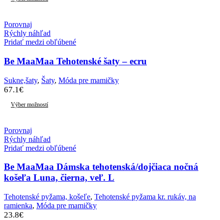
Porovnaj
Rýchly náhľad
Pridať medzi obľúbené
Be MaaMaa Tehotenské šaty – ecru
Sukne,šaty
,
Šaty
,
Móda pre mamičky
67.1
€
Výber možností
Porovnaj
Rýchly náhľad
Pridať medzi obľúbené
Be MaaMaa Dámska tehotenská/dojčiaca nočná
košeľa Luna, čierna, veľ. L
Tehotenské pyžama, košeľe
,
Tehotenské pyžama kr. rukáv, na
ramienka
,
Móda pre mamičky
23.8
€