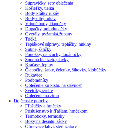
Súpravičky, sety oblečenia
Košieľky, tielka
Body krátky rukáv
Body dlhý rukáv
Vtipné body, čiapočky
Dupačky, polodupačky
Overály, pyžamká,župany
Tričká
Teplákové súpravy, tepláčky, mikiny
Sukne, šatičky
Ponožky, pančuchy, topánočky
Spodná bielizeň, plavky
Kraťase, legíny
Čiapočky, šatky, čelenky, šiltovky, klobúčiky
Rukavice
Podbradníky
Oblečenie ku krstu, na slávnosť
Svetríky, svetre
Oblečenie na zimu
Dojčenské potreby
Fľaštičky a hrnčeky
Príslušenstvo k fľašiam, hrnčekom
Termoboxy, termosky
Boxy na desiatu, sáčky
Ohrievace lahvi, sterilizatory