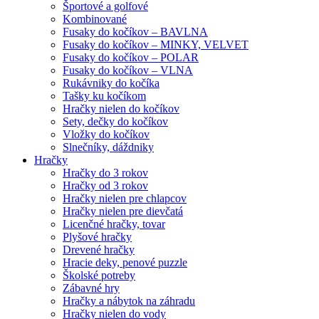
Športové a golfové
Kombinované
Fusaky do kočíkov – BAVLNA
Fusaky do kočíkov – MINKY, VELVET
Fusaky do kočíkov – POLAR
Fusaky do kočíkov – VLNA
Rukávniky do kočíka
Tašky ku kočíkom
Hračky nielen do kočíkov
Sety, dečky do kočíkov
Vložky do kočíkov
Slnečníky, dáždniky
Hračky
Hračky do 3 rokov
Hračky od 3 rokov
Hračky nielen pre chlapcov
Hračky nielen pre dievčatá
Licenčné hračky, tovar
Plyšové hračky
Drevené hračky
Hracie deky, penové puzzle
Školské potreby
Zábavné hry
Hračky a nábytok na záhradu
Hračky nielen do vody