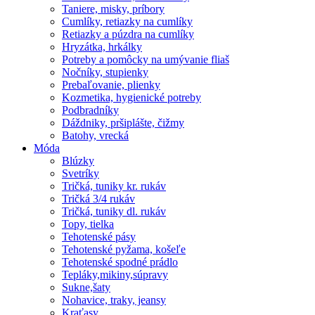
Taniere, misky, príbory
Cumlíky, retiazky na cumlíky
Retiazky a púzdra na cumlíky
Hryzátka, hrkálky
Potreby a pomôcky na umývanie fliaš
Nočníky, stupienky
Prebaľovanie, plienky
Kozmetika, hygienické potreby
Podbradníky
Dáždniky, pršiplášte, čižmy
Batohy, vrecká
Móda
Blúzky
Svetríky
Tričká, tuniky kr. rukáv
Tričká 3/4 rukáv
Tričká, tuniky dl. rukáv
Topy, tielka
Tehotenské pásy
Tehotenské pyžama, košeľe
Tehotenské spodné prádlo
Tepláky,mikiny,súpravy
Sukne,šaty
Nohavice, traky, jeansy
Kraťasy