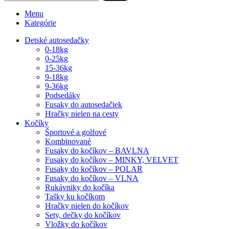
Menu
Kategórie
Detské autosedačky
0-18kg
0-25kg
15-36kg
9-18kg
9-36kg
Podsedáky
Fusaky do autosedačiek
Hračky nielen na cesty
Kočíky
Športové a golfové
Kombinované
Fusaky do kočíkov – BAVLNA
Fusaky do kočíkov – MINKY, VELVET
Fusaky do kočíkov – POLAR
Fusaky do kočíkov – VLNA
Rukávniky do kočíka
Tašky ku kočíkom
Hračky nielen do kočíkov
Sety, dečky do kočíkov
Vložky do kočíkov