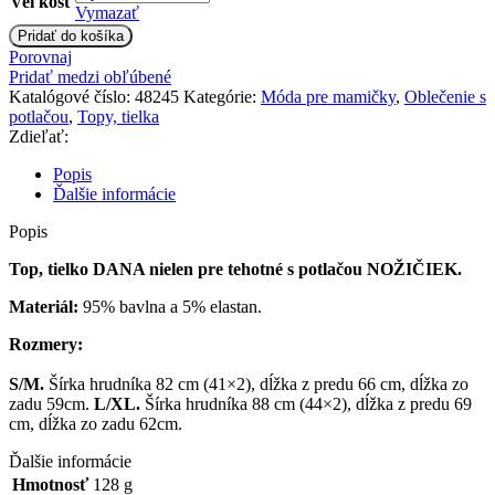
Veľkosť
Vymazať
množstvo
Pridať do košíka
Top,
Porovnaj
tielko
Pridať medzi obľúbené
Dana
Katalógové číslo:
48245
Kategórie:
Móda pre mamičky
,
Oblečenie s
s
potlačou
,
Topy, tielka
potlačou
Zdieľať:
Nožičik
-
Popis
tm.
Ďalšie informácie
modrá,
vel
Popis
´.
Top, tielko DANA nielen pre tehotné s potlačou NOŽIČIEK.
L/XL
Materiál:
95% bavlna a 5% elastan.
Rozmery:
S/M.
Šírka hrudníka 82 cm (41×2), dĺžka z predu 66 cm, dĺžka zo
zadu 59cm.
L/XL.
Šírka hrudníka 88 cm (44×2), dĺžka z predu 69
cm, dĺžka zo zadu 62cm.
Ďalšie informácie
Hmotnosť
128 g