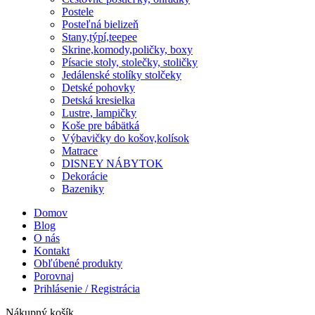
Postele
Posteľná bielizeň
Stany,týpí,teepee
Skrine,komody,poličky, boxy
Písacie stoly, stolečky, stoličky
Jedálenské stolíky stolčeky
Detské pohovky
Detská kresielka
Lustre, lampičky
Koše pre bábätká
Výbavičky do košov,kolísok
Matrace
DISNEY NÁBYTOK
Dekorácie
Bazeniky
Domov
Blog
O nás
Kontakt
Obľúbené produkty
Porovnaj
Prihlásenie / Registrácia
Nákupný košík