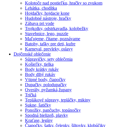
Kolotoče nad postieľku, hračky so zvukom
Lehátka, chodítka
Hojdačky, hojdacie kone
Hudobné nástroje, hračky
Zábava pri vode
Trojkolky, odstrkavadla, kolobežky
Stavebnice, lego, puzzle
Maľujeme, čítame, poznávame
Batohy, tašky pre deti, kufre
Karneval, prevleky, oslavy
Dojčenské oblečenie
Súpravičky, sety oblečenia
Košieľky, tielka
Body krátky rukáv
Body dlhý rukáv
Vtipné body, čiapočky
Dupačky, polodupačky
Overály, pyžamká,župany
Tričká
Teplákové súpravy, tepláčky, mikiny
Sukne, šatičky
Ponožky, pančuchy, topánočky
Spodná bielizeň, plavky
Kraťase, legíny
Čiapočky, šatky, čelenky, šiltovky, klobúčiky