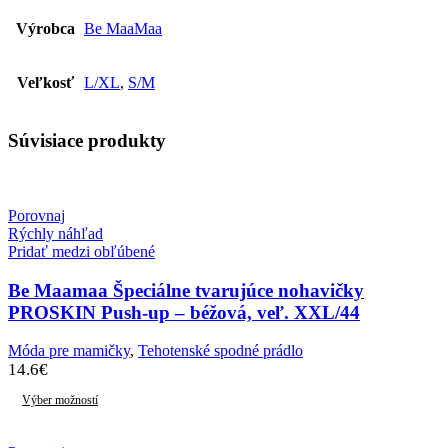
Výrobca
Be MaaMaa
Veľkosť
L/XL
,
S/M
Súvisiace produkty
Porovnaj
Rýchly náhľad
Pridať medzi obľúbené
Be Maamaa Špeciálne tvarujúce nohavičky
PROSKIN Push-up – béžová, veľ. XXL/44
Móda pre mamičky
,
Tehotenské spodné prádlo
14.6
€
Výber možností