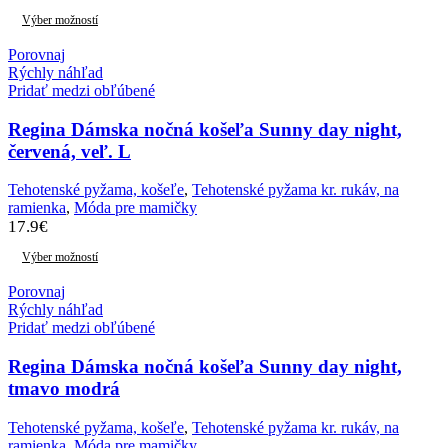
Výber možností
Porovnaj
Rýchly náhľad
Pridať medzi obľúbené
Regina Dámska nočná košeľa Sunny day night,
červená, veľ. L
Tehotenské pyžama, košeľe
,
Tehotenské pyžama kr. rukáv, na
ramienka
,
Móda pre mamičky
17.9
€
Výber možností
Porovnaj
Rýchly náhľad
Pridať medzi obľúbené
Regina Dámska nočná košeľa Sunny day night,
tmavo modrá
Tehotenské pyžama, košeľe
,
Tehotenské pyžama kr. rukáv, na
ramienka
,
Móda pre mamičky