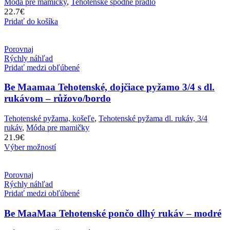
Móda pre mamičky
,
Tehotenské spodné prádlo
22.7
€
Pridať do košíka
Porovnaj
Rýchly náhľad
Pridať medzi obľúbené
Be Maamaa Tehotenské, dojčiace pyžamo 3/4 s dl.
rukávom – růžovo/bordo
Tehotenské pyžama, košeľe
,
Tehotenské pyžama dl. rukáv, 3/4
rukáv
,
Móda pre mamičky
21.9
€
Výber možností
Porovnaj
Rýchly náhľad
Pridať medzi obľúbené
Be MaaMaa Tehotenské pončo dlhý rukáv – modré