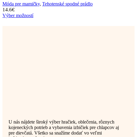
Móda pre mamičky
,
Tehotenské spodné prádlo
14.6
€
Výber možností
U nás nájdete široký výber hračiek, oblečenia, rôznych
kojeneckých potrieb a vybavenia izbičiek pre chlapcov aj
pre dievčatá. Všetko sa snažíme dodať vo veľmi