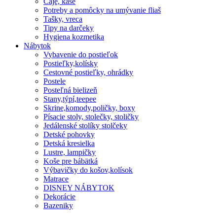
Čaje, kaše
Potreby a pomôcky na umývanie fliaš
Tašky, vreca
Tipy na darčeky
Hygiena kozmetika
Nábytok
Vybavenie do postieľok
Postieľky,kolísky
Cestovné postieľky, ohrádky
Postele
Posteľná bielizeň
Stany,týpí,teepee
Skrine,komody,poličky, boxy
Písacie stoly, stolečky, stoličky
Jedálenské stolíky stolčeky
Detské pohovky
Detská kresielka
Lustre, lampičky
Koše pre bábätká
Výbavičky do košov,kolísok
Matrace
DISNEY NÁBYTOK
Dekorácie
Bazeniky