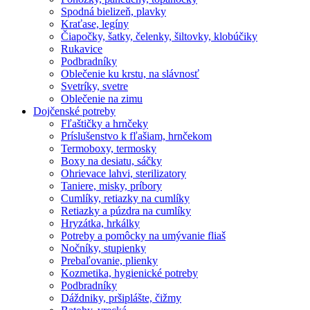
Spodná bielizeň, plavky
Kraťase, legíny
Čiapočky, šatky, čelenky, šiltovky, klobúčiky
Rukavice
Podbradníky
Oblečenie ku krstu, na slávnosť
Svetríky, svetre
Oblečenie na zimu
Dojčenské potreby
Fľaštičky a hrnčeky
Príslušenstvo k fľašiam, hrnčekom
Termoboxy, termosky
Boxy na desiatu, sáčky
Ohrievace lahvi, sterilizatory
Taniere, misky, príbory
Cumlíky, retiazky na cumlíky
Retiazky a púzdra na cumlíky
Hryzátka, hrkálky
Potreby a pomôcky na umývanie fliaš
Nočníky, stupienky
Prebaľovanie, plienky
Kozmetika, hygienické potreby
Podbradníky
Dáždniky, pršiplášte, čižmy