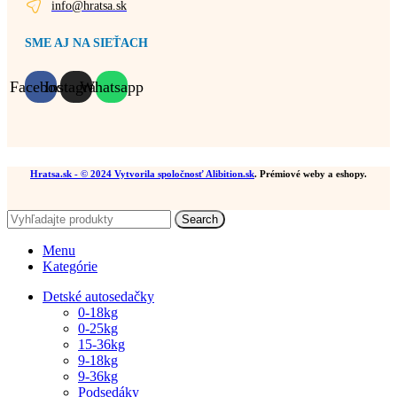
info@hratsa.sk
SME AJ NA SIEŤACH
Facebook
Instagram
Whatsapp
Hratsa.sk
- © 2024 Vytvorila spoločnosť
Alibition.sk
. Prémiové weby a eshopy.
Search
Menu
Kategórie
Detské autosedačky
0-18kg
0-25kg
15-36kg
9-18kg
9-36kg
Podsedáky