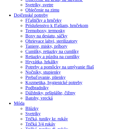
Svetríky, svetre
Oblečenie na zimu
Dojčenské potreby
Fľaštičky a hrnčeky
Príslušenstvo k fľašiam, hrnčekom
Termoboxy, termosky
Boxy na desiatu, sáčky
Ohrievace lahvi, sterilizatory
Taniere, misky, príbory
Cumlíky, retiazky na cumlíky
Retiazky a púzdra na cumlíky
Hryzátka, hrkálky
Potreby a pomôcky na umývanie fliaš
Nočníky, stupienky
Prebaľovanie, plienky
Kozmetika, hygienické potreby
Podbradníky
Dáždniky, pršiplášte, čižmy
Batohy, vrecká
Móda
Blúzky
Svetríky
Tričká, tuniky kr. rukáv
Tričká 3/4 rukáv