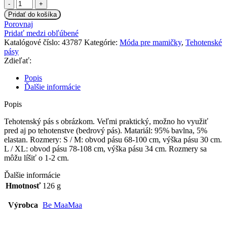
množstvo
Tehotenský
Pridať do košíka
pás
Porovnaj
so
Pridať medzi obľúbené
srdiečkami
Katalógové číslo:
43787
Kategórie:
Móda pre mamičky
,
Tehotenské
-
pásy
biely,
Zdieľať:
Be
MaaMaa
Popis
Ďalšie informácie
Popis
Tehotenský pás s obrázkom. Veľmi praktický, možno ho využiť
pred aj po tehotenstve (bedrový pás). Matariál: 95% bavlna, 5%
elastan. Rozmery: S / M: obvod pásu 68-100 cm, výška pásu 30 cm.
L / XL: obvod pásu 78-108 cm, výška pásu 34 cm. Rozmery sa
môžu líšiť o 1-2 cm.
Ďalšie informácie
Hmotnosť
126 g
Výrobca
Be MaaMaa