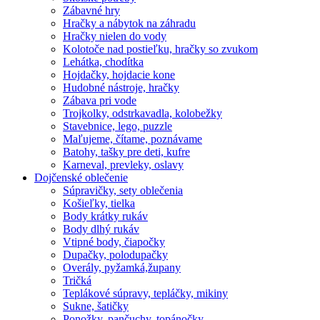
Zábavné hry
Hračky a nábytok na záhradu
Hračky nielen do vody
Kolotoče nad postieľku, hračky so zvukom
Lehátka, chodítka
Hojdačky, hojdacie kone
Hudobné nástroje, hračky
Zábava pri vode
Trojkolky, odstrkavadla, kolobežky
Stavebnice, lego, puzzle
Maľujeme, čítame, poznávame
Batohy, tašky pre deti, kufre
Karneval, prevleky, oslavy
Dojčenské oblečenie
Súpravičky, sety oblečenia
Košieľky, tielka
Body krátky rukáv
Body dlhý rukáv
Vtipné body, čiapočky
Dupačky, polodupačky
Overály, pyžamká,župany
Tričká
Teplákové súpravy, tepláčky, mikiny
Sukne, šatičky
Ponožky, pančuchy, topánočky