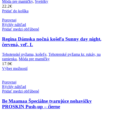
Móda pre mamičky
,
Svetríky
22.2
€
Pridať do košíka
Porovnaj
Rýchly náhľad
Pridať medzi obľúbené
Regina Dámska nočná košeľa Sunny day night,
červená, veľ. L
Tehotenské pyžama, košeľe
,
Tehotenské pyžama kr. rukáv, na
ramienka
,
Móda pre mamičky
17.9
€
Výber možností
Porovnaj
Rýchly náhľad
Pridať medzi obľúbené
Be Maamaa Špeciálne tvarujúce nohavičky
PROSKIN Push-up – čierne