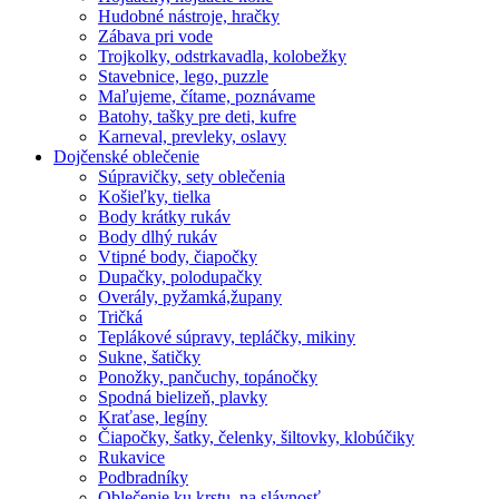
Hudobné nástroje, hračky
Zábava pri vode
Trojkolky, odstrkavadla, kolobežky
Stavebnice, lego, puzzle
Maľujeme, čítame, poznávame
Batohy, tašky pre deti, kufre
Karneval, prevleky, oslavy
Dojčenské oblečenie
Súpravičky, sety oblečenia
Košieľky, tielka
Body krátky rukáv
Body dlhý rukáv
Vtipné body, čiapočky
Dupačky, polodupačky
Overály, pyžamká,župany
Tričká
Teplákové súpravy, tepláčky, mikiny
Sukne, šatičky
Ponožky, pančuchy, topánočky
Spodná bielizeň, plavky
Kraťase, legíny
Čiapočky, šatky, čelenky, šiltovky, klobúčiky
Rukavice
Podbradníky
Oblečenie ku krstu, na slávnosť