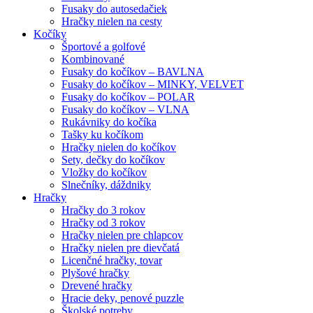
Fusaky do autosedačiek
Hračky nielen na cesty
Kočíky
Športové a golfové
Kombinované
Fusaky do kočíkov – BAVLNA
Fusaky do kočíkov – MINKY, VELVET
Fusaky do kočíkov – POLAR
Fusaky do kočíkov – VLNA
Rukávniky do kočíka
Tašky ku kočíkom
Hračky nielen do kočíkov
Sety, dečky do kočíkov
Vložky do kočíkov
Slnečníky, dáždniky
Hračky
Hračky do 3 rokov
Hračky od 3 rokov
Hračky nielen pre chlapcov
Hračky nielen pre dievčatá
Licenčné hračky, tovar
Plyšové hračky
Drevené hračky
Hracie deky, penové puzzle
Školské potreby