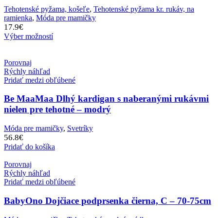
Tehotenské pyžama, košeľe
,
Tehotenské pyžama kr. rukáv, na
ramienka
,
Móda pre mamičky
17.9
€
Výber možností
Porovnaj
Rýchly náhľad
Pridať medzi obľúbené
Be MaaMaa Dlhý kardigan s naberanými rukávmi
nielen pre tehotné – modrý
Móda pre mamičky
,
Svetríky
56.8
€
Pridať do košíka
Porovnaj
Rýchly náhľad
Pridať medzi obľúbené
BabyOno Dojčiace podprsenka čierna, C – 70-75cm