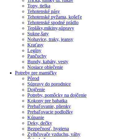
Tričká, tuniky dl. rukáv
Topy, tielka
Tehotenské pásy
Tehotenské pyžama, košeľe
Tehotenské spodné prádlo
Tepláky,mikiny,súpravy
Sukne,šaty
Nohavice, traky, jeansy
Kraťasy
Legíny
Pančuchy
Bundy, kabáty, vesty
Nosiace oblečenie
Potreby pre mamičky
Pôrod
Súpravy do porodnice
Dojčenie
Potreby, pomôcky na dojčenie
Kokony pre babatka
Prebaľovanie, plienky
Prebaľovacie podložky
Kúpanie
Deky, dečky
Bezpečnosť, hygiena
Zvlhčovače vzduchu, váhy