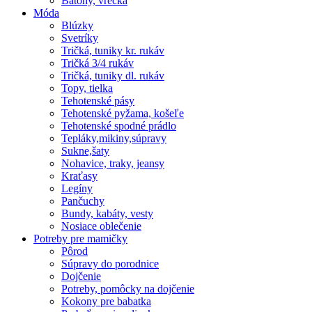
Batohy, vrecká
Móda
Blúzky
Svetríky
Tričká, tuniky kr. rukáv
Tričká 3/4 rukáv
Tričká, tuniky dl. rukáv
Topy, tielka
Tehotenské pásy
Tehotenské pyžama, košeľe
Tehotenské spodné prádlo
Tepláky,mikiny,súpravy
Sukne,šaty
Nohavice, traky, jeansy
Kraťasy
Legíny
Pančuchy
Bundy, kabáty, vesty
Nosiace oblečenie
Potreby pre mamičky
Pôrod
Súpravy do porodnice
Dojčenie
Potreby, pomôcky na dojčenie
Kokony pre babatka