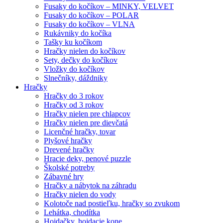
Fusaky do kočíkov – MINKY, VELVET
Fusaky do kočíkov – POLAR
Fusaky do kočíkov – VLNA
Rukávniky do kočíka
Tašky ku kočíkom
Hračky nielen do kočíkov
Sety, dečky do kočíkov
Vložky do kočíkov
Slnečníky, dáždniky
Hračky
Hračky do 3 rokov
Hračky od 3 rokov
Hračky nielen pre chlapcov
Hračky nielen pre dievčatá
Licenčné hračky, tovar
Plyšové hračky
Drevené hračky
Hracie deky, penové puzzle
Školské potreby
Zábavné hry
Hračky a nábytok na záhradu
Hračky nielen do vody
Kolotoče nad postieľku, hračky so zvukom
Lehátka, chodítka
Hojdačky, hojdacie kone