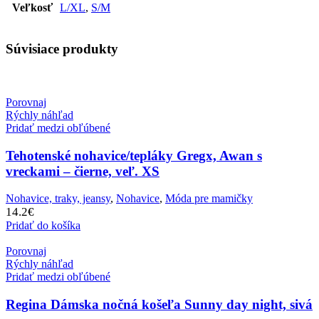
Veľkosť
L/XL
,
S/M
Súvisiace produkty
Porovnaj
Rýchly náhľad
Pridať medzi obľúbené
Tehotenské nohavice/tepláky Gregx, Awan s
vreckami – čierne, veľ. XS
Nohavice, traky, jeansy
,
Nohavice
,
Móda pre mamičky
14.2
€
Pridať do košíka
Porovnaj
Rýchly náhľad
Pridať medzi obľúbené
Regina Dámska nočná košeľa Sunny day night, sivá