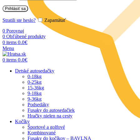
Prihlásiť sa
Stratili ste heslo?
Zapamätať
0
Porovnaj
0
Obľúbené produkty
0.0
€
0
items
Menu
0.0
€
0
items
Detské autosedačky
0-18kg
0-25kg
15-36kg
9-18kg
9-36kg
Podsedáky
Fusaky do autosedačiek
Hračky nielen na cesty
Kočíky
Športové a golfové
Kombinované
Fusaky do kočíkov – BAVLNA