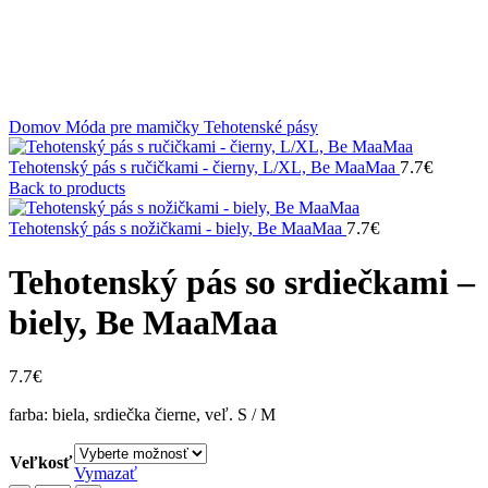
Klikni na zväčšenie
Domov
Móda pre mamičky
Tehotenské pásy
7.7
€
Tehotenský pás s ručičkami - čierny, L/XL, Be MaaMaa
Back to products
7.7
€
Tehotenský pás s nožičkami - biely, Be MaaMaa
Tehotenský pás so srdiečkami –
biely, Be MaaMaa
7.7
€
farba: biela, srdiečka čierne, veľ. S / M
Veľkosť
Vymazať