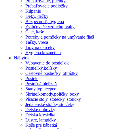
Prebaľovanie, plienky
Prebaľovacie podložky
Kúpanie
Deky, dečky
Bezpečnosť, hygiena
Zvlhčovače vzduchu, váhy
Čaje, kaše
Potreby a pomôcky na umývanie fliaš
Tašky, vreca
Tipy na darčeky
Hygiena kozmetika
Nábytok
Vybavenie do postieľok
Postieľky,kolísky
Cestovné postieľky, ohrádky
Postele
Posteľná bielizeň
Stany,týpí,teepee
Skrine,komody,poličky, boxy
Písacie stoly, stolečky, stoličky
Jedálenské stolíky stolčeky
Detské pohovky
Detská kresielka
Lustre, lampičky
Koše pre bábätká