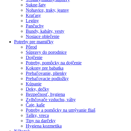
Sukne,šaty
Nohavice, traky, jeansy
Kraťasy
Legíny
Pančuchy
Bundy, kabáty, vesty
Nosiace oblečenie
Potreby pre mamičky
Pôrod
Súpravy do porodnice
Dojčenie
Potreby, pomôcky na dojčenie
Kokony pre babatka
Prebaľovanie, plienky
Prebaľovacie podložky
Kúpanie
Deky, dečky
Bezpečnosť, hygiena
Zvlhčovače vzduchu, váhy
Čaje, kaše
Potreby a pomôcky na umývanie fliaš
Tašky, vreca
Tipy na darčeky
Hygiena kozmetika