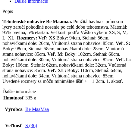
Ďalšie informácie
Popis
Tehotenské nohavice Be Maamaa.
Použitá bavlna s prímesou
lycry zaručí pohodlné nosenie po celú dobu tehotenstva. Materiál:
95% bavlna, 5% elastan. Veľkosti podľa Vášho výberu XS, S, M,
L, XL.
Rozmery:
Veľ: XS
Boky: 94cm, Stehná: 56cm,
nohavičkami dole: 26cm, Vnútorná strana nohavice: 85cm.
Veľ. S:
Boky: 98cm, Stehná: 58cm, nohavičkami dole: 28cm, Vnútorná
strana nohavice: 85cm.
Veľ. M:
Boky: 102cm, Stehná: 60cm,
nohavičkami dole: 30cm, Vnútorná strana nohavice: 85cm.
Veľ. L:
Boky: 106cm, Stehná: 62cm, nohavičkami dole: 32cm, Vnútorná
strana nohavice: 85cm.
Veľ. XL:
Boky: 110cm, Stehná: 64cm,
nohavičkami dole: 34cm, Vnútorná strana nohavice: 85cm.
Uvedené rozmery sa môžu minimálne líšiť + – 1-2cm. 1. akosť.
Ďalšie informácie
Hmotnosť
335 g
Výrobca
Be MaaMaa
Veľkosť
S (36)