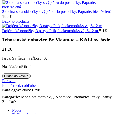
2-dielna sada obliečky s výplňou do postieľky, Paprade, biela/zelená
19.4
€
Back to products
5.1
€
Dojčenské ponožky, 3 páry - Psík, biela/modrá/sivá, 6-12 m
Tehotenské nohavice Be Maamaa – KALI sv. šedé
21.2
€
farba: Sv. šedej, veľkosť: S,
Na sklade už iba 1
množstvo
Pridať do košíka
Tehotenské
Porovnaj
nohavice
Pridať medzi obľúbené
Be
Katalógové číslo:
62981
Maamaa
Kategórie:
Móda pre mamičky
,
Nohavice
,
Nohavice, traky, jeansy
-
Zdieľať:
KALI
sv.
Popis
šedé