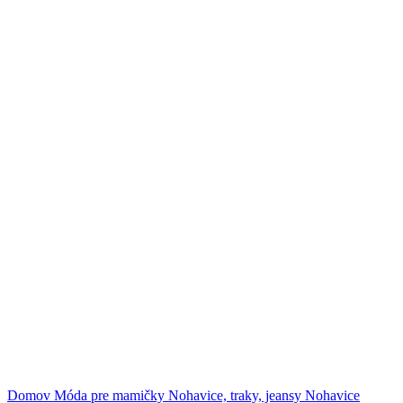
Klikni na zväčšenie
Domov
Móda pre mamičky
Nohavice, traky, jeansy
Nohavice