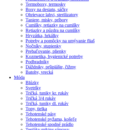
Termoboxy, termosky
Boxy na desiatu, sáčky
Ohrievace lahvi, sterilizatory
Taniere, misky, príbory
Cumlíky, retiazky na cumlíky
Retiazky a púzdra na cumlíky
Hryzátka, hrkálky
Potreby a pomôcky na umývanie fliaš
Nočníky, stupienky
Prebaľovanie, plienky
Kozmetika, hygienické potreby
Podbradníky
Dáždniky, pršiplášte, čižmy
Batohy, vrecká
Móda
Blúzky
Svetríky
Tričká, tuniky kr. rukáv
Tričká 3/4 rukáv
Tričká, tuniky dl. rukáv
Topy, tielka
Tehotenské pásy
Tehotenské pyžama, košeľe
Tehotenské spodné prádlo
Tepláky,mikiny,súpravy