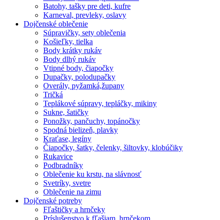
Batohy, tašky pre deti, kufre
Karneval, prevleky, oslavy
Dojčenské oblečenie
Súpravičky, sety oblečenia
Košieľky, tielka
Body krátky rukáv
Body dlhý rukáv
Vtipné body, čiapočky
Dupačky, polodupačky
Overály, pyžamká,župany
Tričká
Teplákové súpravy, tepláčky, mikiny
Sukne, šatičky
Ponožky, pančuchy, topánočky
Spodná bielizeň, plavky
Kraťase, legíny
Čiapočky, šatky, čelenky, šiltovky, klobúčiky
Rukavice
Podbradníky
Oblečenie ku krstu, na slávnosť
Svetríky, svetre
Oblečenie na zimu
Dojčenské potreby
Fľaštičky a hrnčeky
Príslušenstvo k fľašiam, hrnčekom