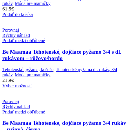
rukáv
,
Móda pre mamičky
61.5
€
Pridať do košíka
Porovnaj
Rýchly náhľad
Pridať medzi obľúbené
Be Maamaa Tehotenské, dojčiace pyžamo 3/4 s dl.
rukávom – růžovo/bordo
Tehotenské pyžama, košeľe
,
Tehotenské pyžama dl. rukáv, 3/4
rukáv
,
Móda pre mamičky
21.9
€
Výber možností
Porovnaj
Rýchly náhľad
Pridať medzi obľúbené
Be Maamaa Tehotenské, dojčiace pyžamo 3/4 rukáv
– ružová, čierna