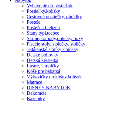
Nábytok
Vybavenie do postieľok
Postieľky,kolísky
Cestovné postieľky, ohrádky
Postele
Posteľná bielizeň
Stany,týpí,teepee
Skrine,komody,poličky, boxy
Písacie stoly, stolečky, stoličky
Jedálenské stolíky stolčeky
Detské pohovky
Detská kresielka
Lustre, lampičky
Koše pre bábätká
Výbavičky do košov,kolísok
Matrace
DISNEY NÁBYTOK
Dekorácie
Bazeniky
Domov
Blog
O nás
Kontakt
Obľúbené produkty