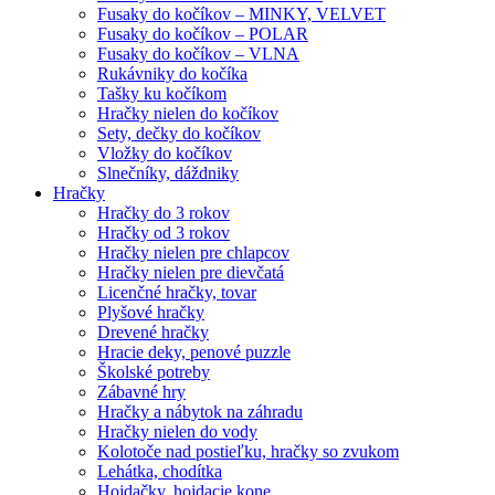
Fusaky do kočíkov – MINKY, VELVET
Fusaky do kočíkov – POLAR
Fusaky do kočíkov – VLNA
Rukávniky do kočíka
Tašky ku kočíkom
Hračky nielen do kočíkov
Sety, dečky do kočíkov
Vložky do kočíkov
Slnečníky, dáždniky
Hračky
Hračky do 3 rokov
Hračky od 3 rokov
Hračky nielen pre chlapcov
Hračky nielen pre dievčatá
Licenčné hračky, tovar
Plyšové hračky
Drevené hračky
Hracie deky, penové puzzle
Školské potreby
Zábavné hry
Hračky a nábytok na záhradu
Hračky nielen do vody
Kolotoče nad postieľku, hračky so zvukom
Lehátka, chodítka
Hojdačky, hojdacie kone