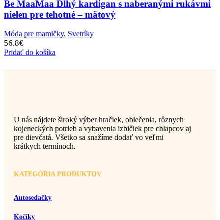
Be MaaMaa Dlhý kardigan s naberanými rukávmi
nielen pre tehotné – mätový
Móda pre mamičky
,
Svetríky
56.8
€
Pridať do košíka
U nás nájdete široký výber hračiek, oblečenia, rôznych
kojeneckých potrieb a vybavenia izbičiek pre chlapcov aj
pre dievčatá. Všetko sa snažíme dodať vo veľmi
krátkych termínoch.
KATEGÓRIA PRODUKTOV
Autosedačky
Kočíky