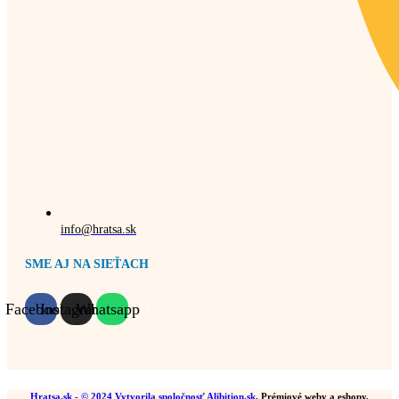
info@hratsa.sk
SME AJ NA SIEŤACH
Facebook
Instagram
Whatsapp
Hratsa.sk
- © 2024 Vytvorila spoločnosť
Alibition.sk
. Prémiové weby a eshopy.