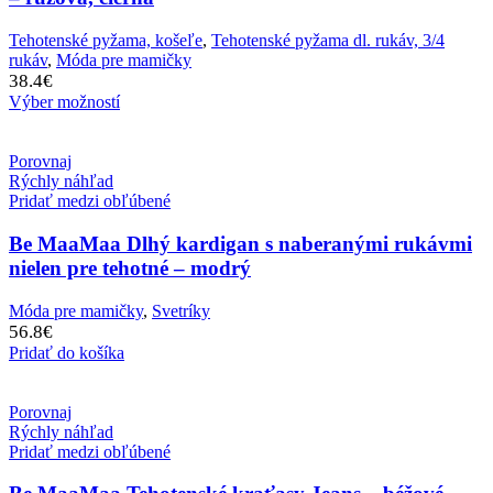
Tehotenské pyžama, košeľe
,
Tehotenské pyžama dl. rukáv, 3/4
rukáv
,
Móda pre mamičky
38.4
€
Výber možností
Porovnaj
Rýchly náhľad
Pridať medzi obľúbené
Be MaaMaa Dlhý kardigan s naberanými rukávmi
nielen pre tehotné – modrý
Móda pre mamičky
,
Svetríky
56.8
€
Pridať do košíka
Porovnaj
Rýchly náhľad
Pridať medzi obľúbené