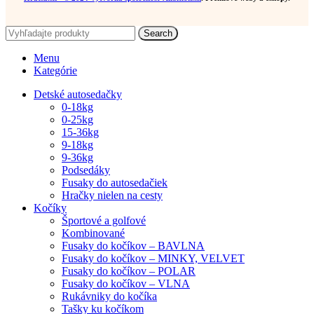
Search
Menu
Kategórie
Detské autosedačky
0-18kg
0-25kg
15-36kg
9-18kg
9-36kg
Podsedáky
Fusaky do autosedačiek
Hračky nielen na cesty
Kočíky
Športové a golfové
Kombinované
Fusaky do kočíkov – BAVLNA
Fusaky do kočíkov – MINKY, VELVET
Fusaky do kočíkov – POLAR
Fusaky do kočíkov – VLNA
Rukávniky do kočíka
Tašky ku kočíkom