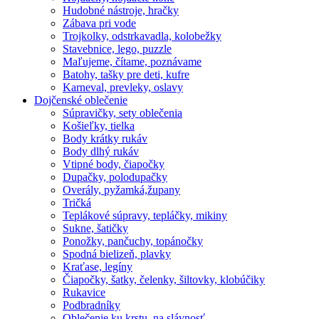
Hudobné nástroje, hračky
Zábava pri vode
Trojkolky, odstrkavadla, kolobežky
Stavebnice, lego, puzzle
Maľujeme, čítame, poznávame
Batohy, tašky pre deti, kufre
Karneval, prevleky, oslavy
Dojčenské oblečenie
Súpravičky, sety oblečenia
Košieľky, tielka
Body krátky rukáv
Body dlhý rukáv
Vtipné body, čiapočky
Dupačky, polodupačky
Overály, pyžamká,župany
Tričká
Teplákové súpravy, tepláčky, mikiny
Sukne, šatičky
Ponožky, pančuchy, topánočky
Spodná bielizeň, plavky
Kraťase, legíny
Čiapočky, šatky, čelenky, šiltovky, klobúčiky
Rukavice
Podbradníky
Oblečenie ku krstu, na slávnosť