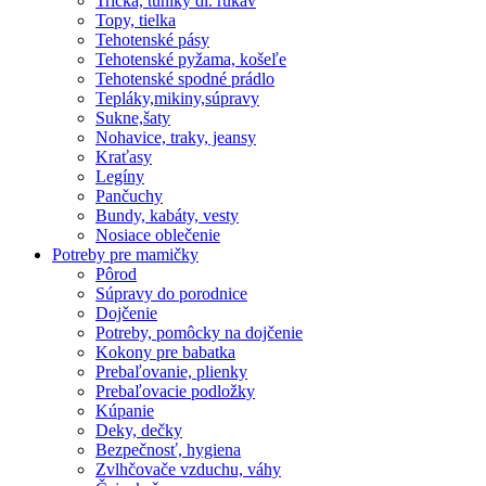
Tričká, tuniky dl. rukáv
Topy, tielka
Tehotenské pásy
Tehotenské pyžama, košeľe
Tehotenské spodné prádlo
Tepláky,mikiny,súpravy
Sukne,šaty
Nohavice, traky, jeansy
Kraťasy
Legíny
Pančuchy
Bundy, kabáty, vesty
Nosiace oblečenie
Potreby pre mamičky
Pôrod
Súpravy do porodnice
Dojčenie
Potreby, pomôcky na dojčenie
Kokony pre babatka
Prebaľovanie, plienky
Prebaľovacie podložky
Kúpanie
Deky, dečky
Bezpečnosť, hygiena
Zvlhčovače vzduchu, váhy