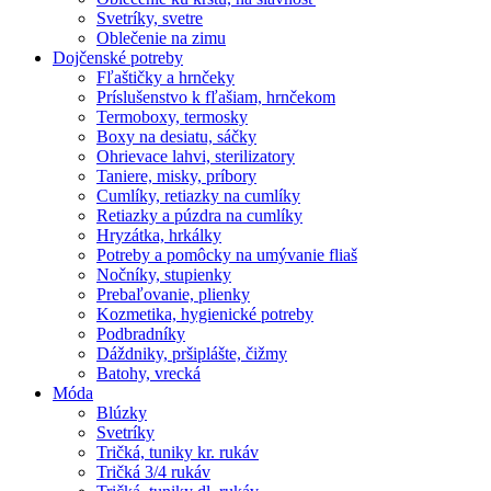
Svetríky, svetre
Oblečenie na zimu
Dojčenské potreby
Fľaštičky a hrnčeky
Príslušenstvo k fľašiam, hrnčekom
Termoboxy, termosky
Boxy na desiatu, sáčky
Ohrievace lahvi, sterilizatory
Taniere, misky, príbory
Cumlíky, retiazky na cumlíky
Retiazky a púzdra na cumlíky
Hryzátka, hrkálky
Potreby a pomôcky na umývanie fliaš
Nočníky, stupienky
Prebaľovanie, plienky
Kozmetika, hygienické potreby
Podbradníky
Dáždniky, pršiplášte, čižmy
Batohy, vrecká
Móda
Blúzky
Svetríky
Tričká, tuniky kr. rukáv
Tričká 3/4 rukáv