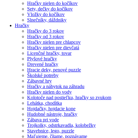
Hračky nielen do kočíkov
Sety, dečky do kočíkov
Vložky do kočíkov
Slnečníky, dáždniky
Hračky
Hračky do 3 rokov
Hračky od 3 rokov
Hračky nielen pre chlapcov
Hračky nielen pre dievčatá
Licenčné hračky, tovar
Plyšové hračky
Drevené hračky
Hracie deky, penové puzzle
Školské potreby
Zábavné hry
Hračky a nábytok na záhradu
Hračky nielen do vody
Kolotoče nad postieľku, hračky so zvukom
Lehátka, chodítka
Hojdačky, hojdacie kone
Hudobné nástroje, hračky
Zábava pri vode
Trojkolky, odstrkavadla, kolobežky
Stavebnice, lego, puzzle
Maľujeme, čítame, poznávame