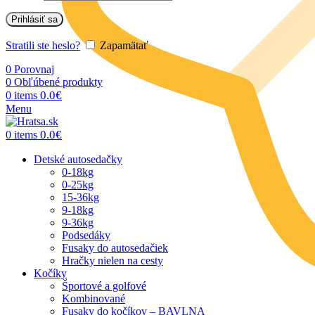
Prihlásiť sa
Stratili ste heslo?
Zapamätať
0
Porovnaj
0
Obľúbené produkty
0.0
€
0
items
Menu
0.0
€
0
items
Detské autosedačky
0-18kg
0-25kg
15-36kg
9-18kg
9-36kg
Podsedáky
Fusaky do autosedačiek
Hračky nielen na cesty
Kočíky
Športové a golfové
Kombinované
Fusaky do kočíkov – BAVLNA