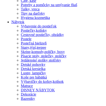
Čaje, kaše
Potreby a pomôcky na umývanie fliaš
Tašky, vreca
Tipy na darčeky
Hygiena kozmetika
Nábytok
Vybavenie do postieľok
Postieľky,kolísky
Cestovné postieľky, ohrádky
Postele
Posteľná bielizeň
Stany,týpí,teepee
Skrine,komody,poličky, boxy
Písacie stoly, stolečky, stoličky
Jedálenské stolíky stolčeky
Detské pohovky
Detská kresielka
Lustre, lampičky
Koše pre bábätká
Výbavičky do košov,kolísok
Matrace
DISNEY NÁBYTOK
Dekorácie
Bazeniky