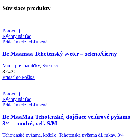
Súvisiace produkty
Porovnaj
Rýchly náhľad
Pridať medzi obľúbené
Be Maamaa Tehotenský sveter – zeleno/čierny
Móda pre mamičky
,
Svetríky
37.2
€
Pridať do košíka
Porovnaj
Rýchly náhľad
Pridať medzi obľúbené
Be MaaMaa Tehotenské, dojčiace velúrové pyžamo
3/4 – modré, veľ. S/M
Tehotenské pyžama, košeľe
,
Tehotenské pyžama dl. rukáv, 3/4