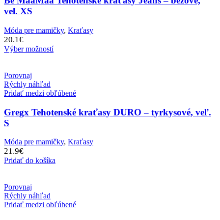
Be MaaMaa Tehotenské kraťasy Jeans – béžové,
vel. XS
Móda pre mamičky
,
Kraťasy
20.1
€
Výber možností
Porovnaj
Rýchly náhľad
Pridať medzi obľúbené
Gregx Tehotenské kraťasy DURO – tyrkysové, veľ.
S
Móda pre mamičky
,
Kraťasy
21.9
€
Pridať do košíka
Porovnaj
Rýchly náhľad
Pridať medzi obľúbené