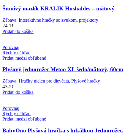
Šumivý mazlík KRALIK Hushables – mätový
Zábava
,
Interaktívne hračky so zvukom, projektory
24.1
€
Pridať do košíka
Porovnaj
Rýchly náhľad
Pridať medzi obľúbené
Plyšový jednorožec Metoo XL šedo/mätový, 60cm
Zábava
,
Hračky nielen pre dievčatá
,
Plyšové hračky
43.5
€
Pridať do košíka
Porovnaj
Rýchly náhľad
Pridať medzi obľúbené
BabyOno Plyšová hračka s hrkálkou Jednorožec,