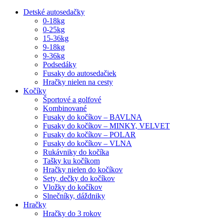
Detské autosedačky
0-18kg
0-25kg
15-36kg
9-18kg
9-36kg
Podsedáky
Fusaky do autosedačiek
Hračky nielen na cesty
Kočíky
Športové a golfové
Kombinované
Fusaky do kočíkov – BAVLNA
Fusaky do kočíkov – MINKY, VELVET
Fusaky do kočíkov – POLAR
Fusaky do kočíkov – VLNA
Rukávniky do kočíka
Tašky ku kočíkom
Hračky nielen do kočíkov
Sety, dečky do kočíkov
Vložky do kočíkov
Slnečníky, dáždniky
Hračky
Hračky do 3 rokov