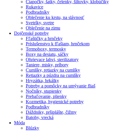
Čiapočky, šatky, čelenky, šiltovky, klobúčiky
Rukavice
Podbradníky
Oblečenie ku krstu, na slávnosť
Svetríky, svetre
Oblečenie na zimu
Dojčenské potreby
Fľaštičky a hrnčeky
Príslušenstvo k fľašiam, hrnčekom
Termoboxy, termosky
Boxy na desiatu, sáčky
Ohrievace lahvi, sterilizatory
Taniere, misky, príbory
Cumlíky, retiazky na cumlíky
Retiazky a púzdra na cumlíky
Hryzátka, hrkálky
Potreby a pomôcky na umývanie fliaš
Nočníky, stupienky
Prebaľovanie, plienky
Kozmetika, hygienické potreby
Podbradníky
Dáždniky, pršiplášte, čižmy
Batohy, vrecká
Móda
Blúzky