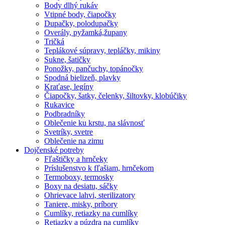
Body dlhý rukáv
Vtipné body, čiapočky
Dupačky, polodupačky
Overály, pyžamká,župany
Tričká
Teplákové súpravy, tepláčky, mikiny
Sukne, šatičky
Ponožky, pančuchy, topánočky
Spodná bielizeň, plavky
Kraťase, legíny
Čiapočky, šatky, čelenky, šiltovky, klobúčiky
Rukavice
Podbradníky
Oblečenie ku krstu, na slávnosť
Svetríky, svetre
Oblečenie na zimu
Dojčenské potreby
Fľaštičky a hrnčeky
Príslušenstvo k fľašiam, hrnčekom
Termoboxy, termosky
Boxy na desiatu, sáčky
Ohrievace lahvi, sterilizatory
Taniere, misky, príbory
Cumlíky, retiazky na cumlíky
Retiazky a púzdra na cumlíky