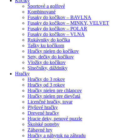
Kočíky
Športové a golfové
Kombinované
Fusaky do kočíkov – BAVLNA
Fusaky do kočíkov – MINKY, VELVET
Fusaky do kočíkov – POLAR
Fusaky do kočíkov – VLNA
Rukávniky do kočíka
Tašky ku kočíkom
Hračky nielen do kočíkov
Sety, dečky do kočíkov
Vložky do kočíkov
Slnečníky, dáždniky
Hračky
Hračky do 3 rokov
Hračky od 3 rokov
Hračky nielen pre chlapcov
Hračky nielen pre dievčatá
Licenčné hračky, tovar
Plyšové hračky
Drevené hračky
Hracie deky, penové puzzle
Školské potreby
Zábavné hry
Hračky a nábytok na záhradu