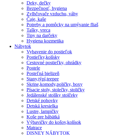
Deky, dečky
Bezpečnosť, hygiena
Zvlhčovače vzduchu, váhy
Čaje, kaše
Potreby a pomôcky na umývanie fliaš
Tašky, vreca
Tipy na darčeky
Hygiena kozmetika
Nábytok
Vybavenie do postieľok
Postieľky,kolísky
Cestovné postieľky, ohrádky
Postele
Posteľná bielizeň
Stany,týpí,teepee
Skrine,komody,poličky, boxy
Písacie stoly, stolečky, stoličky
Jedálenské stolíky stolčeky
Detské pohovky
Detská kresielka
Lustre, lampičky
Koše pre bábätká
Výbavičky do košov,kolísok
Matrace
DISNEY NÁBYTOK