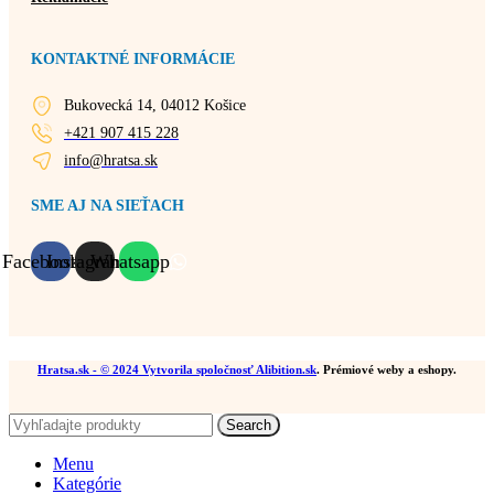
KONTAKTNÉ INFORMÁCIE
Bukovecká 14, 04012 Košice
+421 907 415 228
info@hratsa.sk
SME AJ NA SIEŤACH
Facebook
Instagram
Whatsapp
Hratsa.sk
- © 2024 Vytvorila spoločnosť
Alibition.sk
. Prémiové weby a eshopy.
Search
Menu
Kategórie