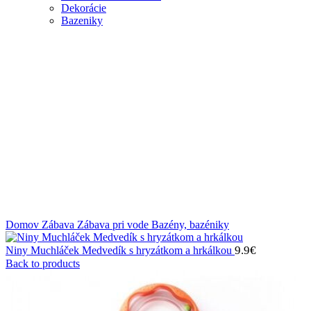
Dekorácie
Bazeniky
Klikni na zväčšenie
Domov
Zábava
Zábava pri vode
Bazény, bazéniky
9.9
€
Niny Muchláček Medvedík s hryzátkom a hrkálkou
Back to products