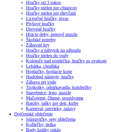
Hračky od 3 rokov
Hračky nielen pre chlapcov
Hračky nielen pre dievčatá
Licenčné hračky, tovar
Plyšové hračky
Drevené hračky
Hracie deky, penové puzzle
Školské potreby
Zábavné hry
Hračky a nábytok na záhradu
Hračky nielen do vody
Kolotoče nad postieľku, hračky so zvukom
Lehátka, chodítka
Hojdačky, hojdacie kone
Hudobné nástroje, hračky
Zábava pri vode
Trojkolky, odstrkavadla, kolobežky
Stavebnice, lego, puzzle
Maľujeme, čítame, poznávame
Batohy, tašky pre deti, kufre
Karneval, prevleky, oslavy
Dojčenské oblečenie
Súpravičky, sety oblečenia
Košieľky, tielka
Body krátky rukáv