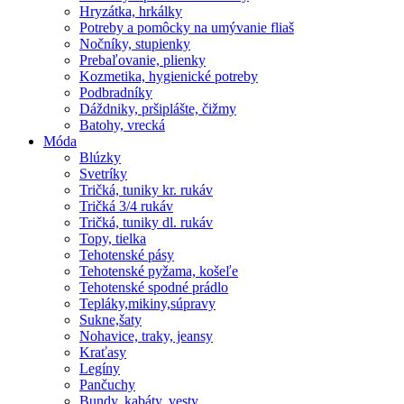
Hryzátka, hrkálky
Potreby a pomôcky na umývanie fliaš
Nočníky, stupienky
Prebaľovanie, plienky
Kozmetika, hygienické potreby
Podbradníky
Dáždniky, pršiplášte, čižmy
Batohy, vrecká
Móda
Blúzky
Svetríky
Tričká, tuniky kr. rukáv
Tričká 3/4 rukáv
Tričká, tuniky dl. rukáv
Topy, tielka
Tehotenské pásy
Tehotenské pyžama, košeľe
Tehotenské spodné prádlo
Tepláky,mikiny,súpravy
Sukne,šaty
Nohavice, traky, jeansy
Kraťasy
Legíny
Pančuchy
Bundy, kabáty, vesty