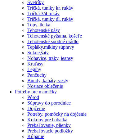
Svetríky
Tričká, tuniky kr. rukáv
Tričká 3/4 rukáv
Tričká, tuniky dl. rukáv
Topy, tielka
Tehotenské pásy
Tehotenské pyžama, košeľe
Tehotenské spodné prádlo
Tepláky,mikiny,súpravy
Sukne,šaty
Nohavice, traky, jeansy
Kraťasy
Legíny
Pančuchy
Bundy, kabáty, vesty
Nosiace oblečenie
Potreby pre mamičky
Pôrod
Súpravy do porodnice
Dojčenie
Potreby, pomôcky na dojčenie
Kokony pre babatka
Prebaľovanie, plienky
Prebaľovacie podložky
Kúpanie