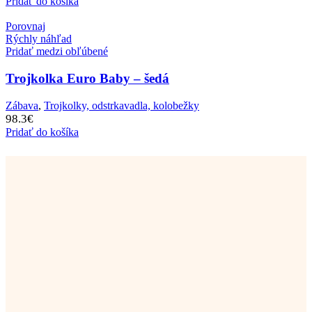
Pridať do košíka
Porovnaj
Rýchly náhľad
Pridať medzi obľúbené
Trojkolka Euro Baby – šedá
Zábava
,
Trojkolky, odstrkavadla, kolobežky
98.3
€
Pridať do košíka