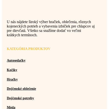
U nás nájdete široký výber hračiek, oblečenia, rôznych
kojeneckých potrieb a vybavenia izbičiek pre chlapcov aj
pre dievčatá. Všetko sa snažíme dodať vo veľmi
krátkych termínoch.
KATEGÓRIA PRODUKTOV
Autosedačky
Kočíky
Hračky
Dojčenské oblečenie
Dojčenské potreby
Móda