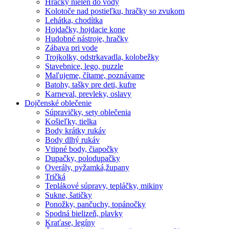
Hračky nielen do vody
Kolotoče nad postieľku, hračky so zvukom
Lehátka, chodítka
Hojdačky, hojdacie kone
Hudobné nástroje, hračky
Zábava pri vode
Trojkolky, odstrkavadla, kolobežky
Stavebnice, lego, puzzle
Maľujeme, čítame, poznávame
Batohy, tašky pre deti, kufre
Karneval, prevleky, oslavy
Dojčenské oblečenie
Súpravičky, sety oblečenia
Košieľky, tielka
Body krátky rukáv
Body dlhý rukáv
Vtipné body, čiapočky
Dupačky, polodupačky
Overály, pyžamká,župany
Tričká
Teplákové súpravy, tepláčky, mikiny
Sukne, šatičky
Ponožky, pančuchy, topánočky
Spodná bielizeň, plavky
Kraťase, legíny