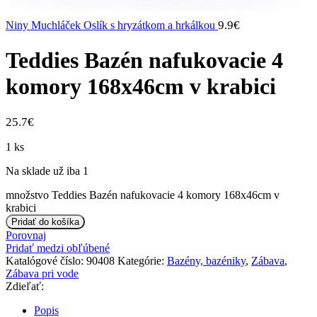
9.9
€
Niny Muchláček Oslík s hryzátkom a hrkálkou
Teddies Bazén nafukovacie 4
komory 168x46cm v krabici
25.7
€
1 ks
Na sklade už iba 1
množstvo Teddies Bazén nafukovacie 4 komory 168x46cm v
krabici
Pridať do košíka
Porovnaj
Pridať medzi obľúbené
Katalógové číslo:
90408
Kategórie:
Bazény, bazéniky
,
Zábava
,
Zábava pri vode
Zdieľať:
Popis