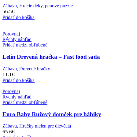
Zábava
,
Hracie deky, penové puzzle
56.5
€
Pridať do košíka
Porovnaj
Rýchly náhľad
Pridať medzi obľúbené
Lelin Drevená hračka – Fast food sada
Zábava
,
Drevené hračky
11.1
€
Pridať do košíka
Porovnaj
Rýchly náhľad
Pridať medzi obľúbené
Euro Baby Ružový domček pre bábiky
Zábava
,
Hračky nielen pre dievčatá
65.6
€