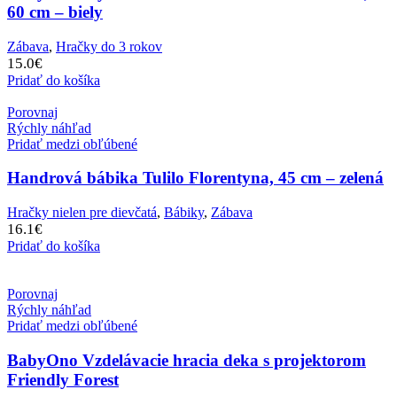
60 cm – biely
Zábava
,
Hračky do 3 rokov
15.0
€
Pridať do košíka
Porovnaj
Rýchly náhľad
Pridať medzi obľúbené
Handrová bábika Tulilo Florentyna, 45 cm – zelená
Hračky nielen pre dievčatá
,
Bábiky
,
Zábava
16.1
€
Pridať do košíka
Porovnaj
Rýchly náhľad
Pridať medzi obľúbené
BabyOno Vzdelávacie hracia deka s projektorom
Friendly Forest