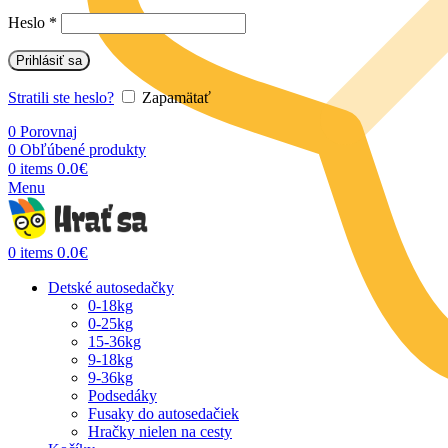
Heslo
*
Prihlásiť sa
Stratili ste heslo?
Zapamätať
0
Porovnaj
0
Obľúbené produkty
0.0
€
0
items
Menu
0.0
€
0
items
Detské autosedačky
0-18kg
0-25kg
15-36kg
9-18kg
9-36kg
Podsedáky
Fusaky do autosedačiek
Hračky nielen na cesty