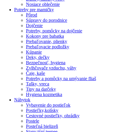
Nosiace oblečenie
Potreby pre mamičky
Pôrod
Súpravy do porodnice
Dojčenie
Potreby, pomôcky na dojčenie
Kokony pre babatka
Prebaľovanie, plienky
Prebaľovacie podložky
Kúpanie
Deky, dečky
Bezpečnosť, hygiena
Zvlhčovače vzduchu, váhy
Čaje, kaše
Potreby a pomôcky na umývanie fliaš
Tašky, vreca
Tipy na darčeky
Hygiena kozmetika
Nábytok
Vybavenie do postieľok
Postieľky,kolísky
Cestovné postieľky, ohrádky
Postele
Posteľná bielizeň
Stany,týpí,teepee