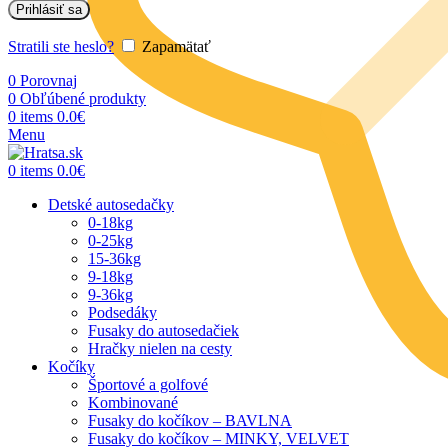
Prihlásiť sa
Stratili ste heslo?
Zapamätať
0
Porovnaj
0
Obľúbené produkty
0
items
0.0
€
Menu
0
items
0.0
€
Detské autosedačky
0-18kg
0-25kg
15-36kg
9-18kg
9-36kg
Podsedáky
Fusaky do autosedačiek
Hračky nielen na cesty
Kočíky
Športové a golfové
Kombinované
Fusaky do kočíkov – BAVLNA
Fusaky do kočíkov – MINKY, VELVET