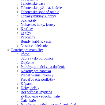
Tehotenské pásy
Tehotenské pyžama, košeľe
Tehotenské spodné prádlo
Tepláky,mikiny,súpravy
Sukne,šaty
Nohavice, traky, jeansy
Kraťasy
Legíny
Pančuchy
Bundy, kabáty, vesty
Nosiace oblečenie
Potreby pre mamičky
Pôrod
Súpravy do porodnice
Dojčenie
Potreby, pomôcky na dojčenie
Kokony pre babatka
Prebaľovanie, plienky
Prebaľovacie podložky
Kúpanie
Deky, dečky
Bezpečnosť, hygiena
Zvlhčovače vzduchu, váhy
Čaje, kaše
Potreby a pomôcky na umývanie fliaš