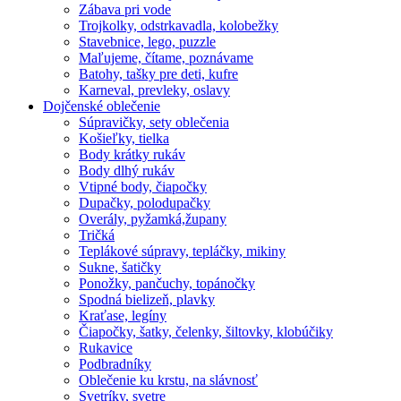
Zábava pri vode
Trojkolky, odstrkavadla, kolobežky
Stavebnice, lego, puzzle
Maľujeme, čítame, poznávame
Batohy, tašky pre deti, kufre
Karneval, prevleky, oslavy
Dojčenské oblečenie
Súpravičky, sety oblečenia
Košieľky, tielka
Body krátky rukáv
Body dlhý rukáv
Vtipné body, čiapočky
Dupačky, polodupačky
Overály, pyžamká,župany
Tričká
Teplákové súpravy, tepláčky, mikiny
Sukne, šatičky
Ponožky, pančuchy, topánočky
Spodná bielizeň, plavky
Kraťase, legíny
Čiapočky, šatky, čelenky, šiltovky, klobúčiky
Rukavice
Podbradníky
Oblečenie ku krstu, na slávnosť
Svetríky, svetre