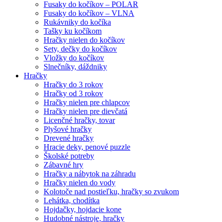
Fusaky do kočíkov – POLAR
Fusaky do kočíkov – VLNA
Rukávniky do kočíka
Tašky ku kočíkom
Hračky nielen do kočíkov
Sety, dečky do kočíkov
Vložky do kočíkov
Slnečníky, dáždniky
Hračky
Hračky do 3 rokov
Hračky od 3 rokov
Hračky nielen pre chlapcov
Hračky nielen pre dievčatá
Licenčné hračky, tovar
Plyšové hračky
Drevené hračky
Hracie deky, penové puzzle
Školské potreby
Zábavné hry
Hračky a nábytok na záhradu
Hračky nielen do vody
Kolotoče nad postieľku, hračky so zvukom
Lehátka, chodítka
Hojdačky, hojdacie kone
Hudobné nástroje, hračky