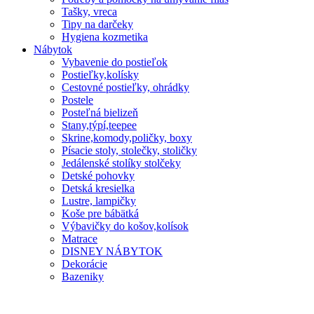
Tašky, vreca
Tipy na darčeky
Hygiena kozmetika
Nábytok
Vybavenie do postieľok
Postieľky,kolísky
Cestovné postieľky, ohrádky
Postele
Posteľná bielizeň
Stany,týpí,teepee
Skrine,komody,poličky, boxy
Písacie stoly, stolečky, stoličky
Jedálenské stolíky stolčeky
Detské pohovky
Detská kresielka
Lustre, lampičky
Koše pre bábätká
Výbavičky do košov,kolísok
Matrace
DISNEY NÁBYTOK
Dekorácie
Bazeniky