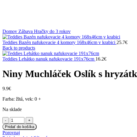
Klikni na zväčšenie
Domov
Zábava
Hračky do 3 rokov
Teddies Bazén nafukovacie 4 komory 168x46cm v krabici
25.7
€
Back to products
Teddies Lehátko nanuk nafukovacie 191x76cm
16.2
€
Niny Muchláček Oslík s hryzát
9.9
€
Farba: žltá, vek: 0 +
Na sklade
množstvo
Niny
Pridať do košíka
Muchláček
Porovnaj
Oslík