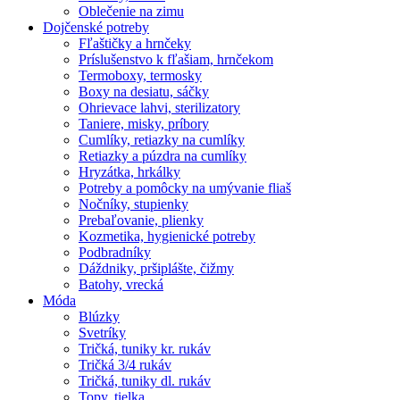
Oblečenie na zimu
Dojčenské potreby
Fľaštičky a hrnčeky
Príslušenstvo k fľašiam, hrnčekom
Termoboxy, termosky
Boxy na desiatu, sáčky
Ohrievace lahvi, sterilizatory
Taniere, misky, príbory
Cumlíky, retiazky na cumlíky
Retiazky a púzdra na cumlíky
Hryzátka, hrkálky
Potreby a pomôcky na umývanie fliaš
Nočníky, stupienky
Prebaľovanie, plienky
Kozmetika, hygienické potreby
Podbradníky
Dáždniky, pršiplášte, čižmy
Batohy, vrecká
Móda
Blúzky
Svetríky
Tričká, tuniky kr. rukáv
Tričká 3/4 rukáv
Tričká, tuniky dl. rukáv
Topy, tielka