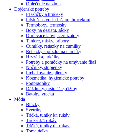
Oblečenie na zimu
Dojčenské potreby
Fľaštičky a hrnčeky
Príslušenstvo k fľašiam, hrnčekom
Termoboxy, termosky
Boxy na desiatu, sáčky
Ohrievace lahvi, sterilizatory
Taniere, misky, príbory
Cumlíky, retiazky na cumlíky
Retiazky a púzdra na cumlíky
Hryzátka, hrkálky
Potreby a pomôcky na umývanie fliaš
Nočníky, stupienky
Prebaľovanie, plienky
Kozmetika, hygienické potreby
Podbradníky
Dáždniky, pršiplášte, čižmy
Batohy, vrecká
Móda
Blúzky
Svetríky
Tričká, tuniky kr. rukáv
Tričká 3/4 rukáv
Tričká, tuniky dl. rukáv
Topy, tielka