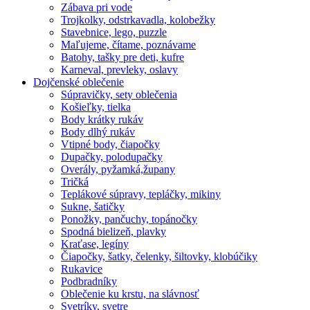
Zábava pri vode
Trojkolky, odstrkavadla, kolobežky
Stavebnice, lego, puzzle
Maľujeme, čítame, poznávame
Batohy, tašky pre deti, kufre
Karneval, prevleky, oslavy
Dojčenské oblečenie
Súpravičky, sety oblečenia
Košieľky, tielka
Body krátky rukáv
Body dlhý rukáv
Vtipné body, čiapočky
Dupačky, polodupačky
Overály, pyžamká,župany
Tričká
Teplákové súpravy, tepláčky, mikiny
Sukne, šatičky
Ponožky, pančuchy, topánočky
Spodná bielizeň, plavky
Kraťase, legíny
Čiapočky, šatky, čelenky, šiltovky, klobúčiky
Rukavice
Podbradníky
Oblečenie ku krstu, na slávnosť
Svetríky, svetre