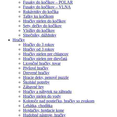
Fusaky do kočíkov – POLAR
Fusaky do kočíkov – VLNA
Rukávniky do kočíka
Tašky ku kočíkom
Hračky nielen do kočíkov
Sety, dečky do kočíkov
Vložky do kočíkov
Slnečníky, dáždniky
Hračky
Hračky do 3 rokov
Hračky od 3 rokov
Hračky nielen pre chlapcov
Hračky nielen pre dievčatá
Licenčné hračky, tovar
Plyšové hračky
Drevené hračky
Hracie deky, penové puzzle
Školské potreby
Zábavné hry
Hračky a nábytok na záhradu
Hračky nielen do vody
Kolotoče nad postieľku, hračky so zvukom
Lehátka, chodítka
Hojdačky, hojdacie kone
Hudobné nástroje, hračky