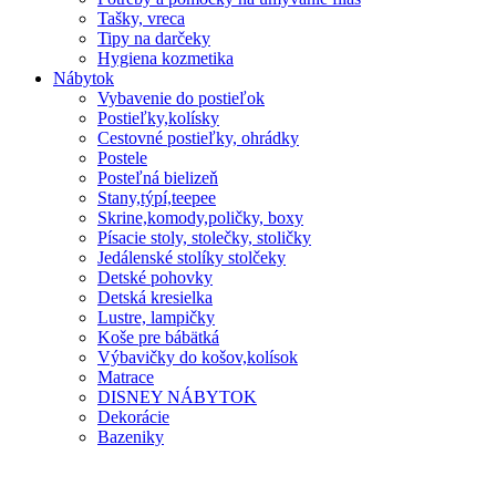
Tašky, vreca
Tipy na darčeky
Hygiena kozmetika
Nábytok
Vybavenie do postieľok
Postieľky,kolísky
Cestovné postieľky, ohrádky
Postele
Posteľná bielizeň
Stany,týpí,teepee
Skrine,komody,poličky, boxy
Písacie stoly, stolečky, stoličky
Jedálenské stolíky stolčeky
Detské pohovky
Detská kresielka
Lustre, lampičky
Koše pre bábätká
Výbavičky do košov,kolísok
Matrace
DISNEY NÁBYTOK
Dekorácie
Bazeniky