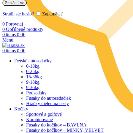
Prihlásiť sa
Stratili ste heslo?
Zapamätať
0
Porovnaj
0
Obľúbené produkty
0
items
0.0
€
Menu
0
items
0.0
€
Detské autosedačky
0-18kg
0-25kg
15-36kg
9-18kg
9-36kg
Podsedáky
Fusaky do autosedačiek
Hračky nielen na cesty
Kočíky
Športové a golfové
Kombinované
Fusaky do kočíkov – BAVLNA
Fusaky do kočíkov – MINKY, VELVET