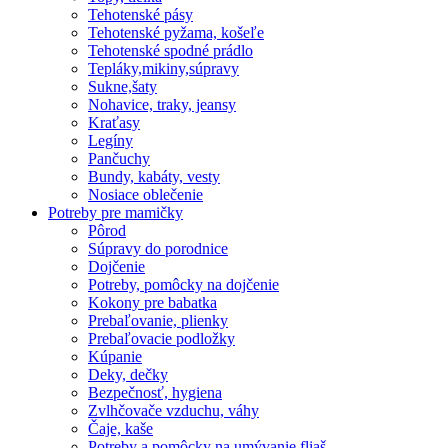
Tehotenské pásy
Tehotenské pyžama, košeľe
Tehotenské spodné prádlo
Tepláky,mikiny,súpravy
Sukne,šaty
Nohavice, traky, jeansy
Kraťasy
Legíny
Pančuchy
Bundy, kabáty, vesty
Nosiace oblečenie
Potreby pre mamičky
Pôrod
Súpravy do porodnice
Dojčenie
Potreby, pomôcky na dojčenie
Kokony pre babatka
Prebaľovanie, plienky
Prebaľovacie podložky
Kúpanie
Deky, dečky
Bezpečnosť, hygiena
Zvlhčovače vzduchu, váhy
Čaje, kaše
Potreby a pomôcky na umývanie fliaš