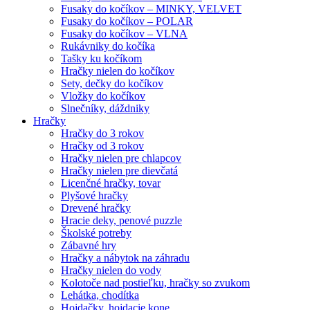
Fusaky do kočíkov – MINKY, VELVET
Fusaky do kočíkov – POLAR
Fusaky do kočíkov – VLNA
Rukávniky do kočíka
Tašky ku kočíkom
Hračky nielen do kočíkov
Sety, dečky do kočíkov
Vložky do kočíkov
Slnečníky, dáždniky
Hračky
Hračky do 3 rokov
Hračky od 3 rokov
Hračky nielen pre chlapcov
Hračky nielen pre dievčatá
Licenčné hračky, tovar
Plyšové hračky
Drevené hračky
Hracie deky, penové puzzle
Školské potreby
Zábavné hry
Hračky a nábytok na záhradu
Hračky nielen do vody
Kolotoče nad postieľku, hračky so zvukom
Lehátka, chodítka
Hojdačky, hojdacie kone