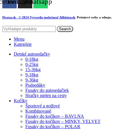
cebook
Instagram
Whatsapp
Hratsa.sk
- © 2024 Vytvorila spoločnosť
Alibition.sk
. Prémiové weby a eshopy.
Search
Menu
Kategórie
Detské autosedačky
0-18kg
0-25kg
15-36kg
9-18kg
9-36kg
Podsedáky
Fusaky do autosedačiek
Hračky nielen na cesty
Kočíky
Športové a golfové
Kombinované
Fusaky do kočíkov – BAVLNA
Fusaky do kočíkov – MINKY, VELVET
Fusaky do kočíkov – POLAR