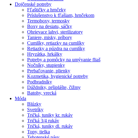
Dojčenské potreby
Fľaštičky a hrnčeky
Príslušenstvo k fľašiam, hrnčekom
Termoboxy, termosky
Boxy na desiatu, sáčky
Ohrievace lahvi, sterilizatory
Taniere, misky, príbory
Cumlíky, retiazky na cumlíky
Retiazky a púzdra na cumlíky
Hryzátka, hrkálky
Potreby a pomôcky na umývanie fliaš
Nočníky, stupienky
Prebaľovanie, plienky
Kozmetika, hygienické potreby
Podbradníky
Dáždniky, pršiplášte, čižmy
Batohy, vrecká
Móda
Blúzky
Svetríky
Tričká, tuniky kr. rukáv
Tričká 3/4 rukáv
Tričká, tuniky dl. rukáv
Topy, tielka
Tehotenské pásy