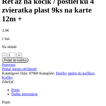
Reťaz na kočík / postieľku 4
zvieratka plast 9ks na karte
12m +
3.9
€
1 bal.
Na sklade
množstvo
Reťaz
Pridať do košíka
na
Porovnaj
kočík
Pridať medzi obľúbené
/
Katalógové číslo:
97960
Kategórie:
Hračky nielen do kočíkov
,
postieľku
Kočíky
4
Zdieľať:
zvieratka
plast
Popis
9ks
Ďalšie informácie
na
karte
Popis
12m