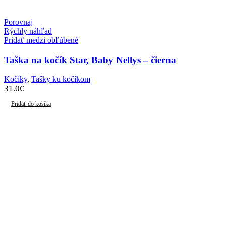
Porovnaj
Rýchly náhľad
Pridať medzi obľúbené
Taška na kočík Star, Baby Nellys – čierna
Kočíky
,
Tašky ku kočíkom
31.0
€
Pridať do košíka