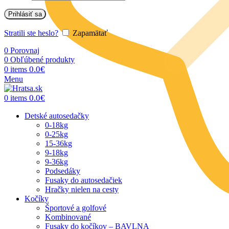
Prihlásiť sa
Stratili ste heslo?
Zapamätať
0
Porovnaj
0
Obľúbené produkty
0.0
€
0
items
Menu
0.0
€
0
items
Detské autosedačky
0-18kg
0-25kg
15-36kg
9-18kg
9-36kg
Podsedáky
Fusaky do autosedačiek
Hračky nielen na cesty
Kočíky
Športové a golfové
Kombinované
Fusaky do kočíkov – BAVLNA