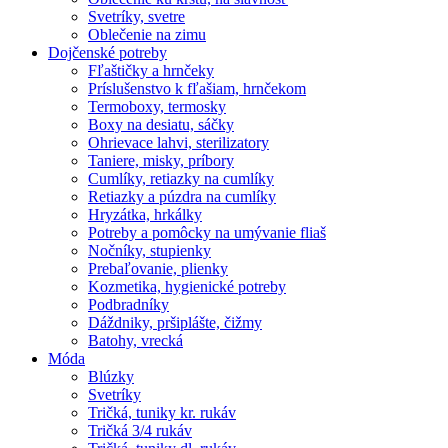
Svetríky, svetre
Oblečenie na zimu
Dojčenské potreby
Fľaštičky a hrnčeky
Príslušenstvo k fľašiam, hrnčekom
Termoboxy, termosky
Boxy na desiatu, sáčky
Ohrievace lahvi, sterilizatory
Taniere, misky, príbory
Cumlíky, retiazky na cumlíky
Retiazky a púzdra na cumlíky
Hryzátka, hrkálky
Potreby a pomôcky na umývanie fliaš
Nočníky, stupienky
Prebaľovanie, plienky
Kozmetika, hygienické potreby
Podbradníky
Dáždniky, pršiplášte, čižmy
Batohy, vrecká
Móda
Blúzky
Svetríky
Tričká, tuniky kr. rukáv
Tričká 3/4 rukáv