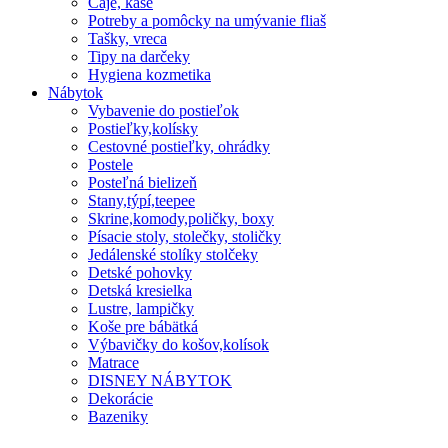
Čaje, kaše
Potreby a pomôcky na umývanie fliaš
Tašky, vreca
Tipy na darčeky
Hygiena kozmetika
Nábytok
Vybavenie do postieľok
Postieľky,kolísky
Cestovné postieľky, ohrádky
Postele
Posteľná bielizeň
Stany,týpí,teepee
Skrine,komody,poličky, boxy
Písacie stoly, stolečky, stoličky
Jedálenské stolíky stolčeky
Detské pohovky
Detská kresielka
Lustre, lampičky
Koše pre bábätká
Výbavičky do košov,kolísok
Matrace
DISNEY NÁBYTOK
Dekorácie
Bazeniky