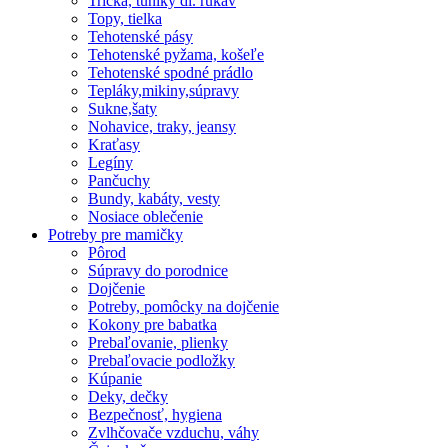
Tričká, tuniky dl. rukáv
Topy, tielka
Tehotenské pásy
Tehotenské pyžama, košeľe
Tehotenské spodné prádlo
Tepláky,mikiny,súpravy
Sukne,šaty
Nohavice, traky, jeansy
Kraťasy
Legíny
Pančuchy
Bundy, kabáty, vesty
Nosiace oblečenie
Potreby pre mamičky
Pôrod
Súpravy do porodnice
Dojčenie
Potreby, pomôcky na dojčenie
Kokony pre babatka
Prebaľovanie, plienky
Prebaľovacie podložky
Kúpanie
Deky, dečky
Bezpečnosť, hygiena
Zvlhčovače vzduchu, váhy