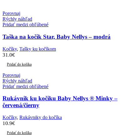
Porovnaj
Rýchly náhľad
Pridať medzi obľúbené
Taška na kočík Star, Baby Nellys – modrá
Kočíky
,
Tašky ku kočíkom
31.0
€
Pridať do košíka
Porovnaj
Rýchly náhľad
Pridať medzi obľúbené
Rukávnik ku kočíku Baby Nellys ® Minky –
červená/čierny
Kočíky
,
Rukávniky do kočíka
10.9
€
Pridať do košíka