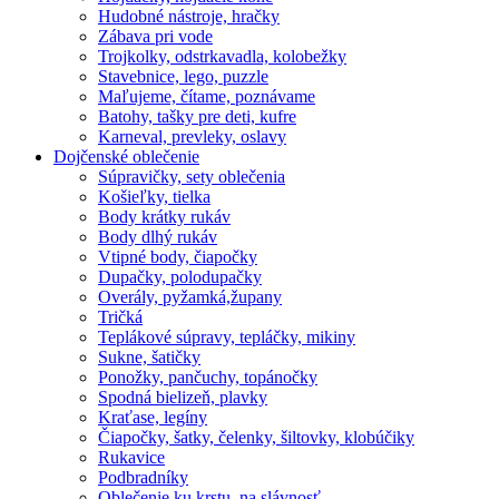
Hudobné nástroje, hračky
Zábava pri vode
Trojkolky, odstrkavadla, kolobežky
Stavebnice, lego, puzzle
Maľujeme, čítame, poznávame
Batohy, tašky pre deti, kufre
Karneval, prevleky, oslavy
Dojčenské oblečenie
Súpravičky, sety oblečenia
Košieľky, tielka
Body krátky rukáv
Body dlhý rukáv
Vtipné body, čiapočky
Dupačky, polodupačky
Overály, pyžamká,župany
Tričká
Teplákové súpravy, tepláčky, mikiny
Sukne, šatičky
Ponožky, pančuchy, topánočky
Spodná bielizeň, plavky
Kraťase, legíny
Čiapočky, šatky, čelenky, šiltovky, klobúčiky
Rukavice
Podbradníky
Oblečenie ku krstu, na slávnosť