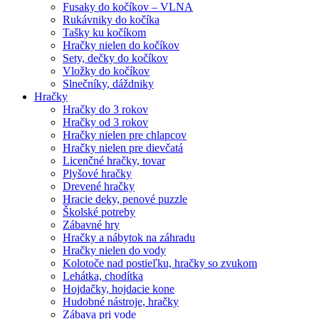
Fusaky do kočíkov – VLNA
Rukávniky do kočíka
Tašky ku kočíkom
Hračky nielen do kočíkov
Sety, dečky do kočíkov
Vložky do kočíkov
Slnečníky, dáždniky
Hračky
Hračky do 3 rokov
Hračky od 3 rokov
Hračky nielen pre chlapcov
Hračky nielen pre dievčatá
Licenčné hračky, tovar
Plyšové hračky
Drevené hračky
Hracie deky, penové puzzle
Školské potreby
Zábavné hry
Hračky a nábytok na záhradu
Hračky nielen do vody
Kolotoče nad postieľku, hračky so zvukom
Lehátka, chodítka
Hojdačky, hojdacie kone
Hudobné nástroje, hračky
Zábava pri vode