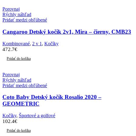
Porovnaj
Rýchly náhľad
Pridať medzi obľúbené
Cangaroo Detský kočík 2v1, Mira – čierny, CMB23
Kombinované
,
2 v 1
,
Kočíky
472.7
€
Pridať do košíka
Porovnaj
Rýchly náhľad
Pridať medzi obľúbené
Coto Baby Detský kočík Rosalio 2020 –
GEOMETRIC
Kočíky
,
Športové a golfové
102.4
€
Pridať do košíka