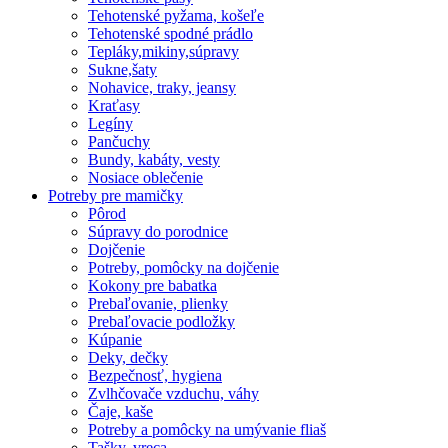
Tehotenské pyžama, košeľe
Tehotenské spodné prádlo
Tepláky,mikiny,súpravy
Sukne,šaty
Nohavice, traky, jeansy
Kraťasy
Legíny
Pančuchy
Bundy, kabáty, vesty
Nosiace oblečenie
Potreby pre mamičky
Pôrod
Súpravy do porodnice
Dojčenie
Potreby, pomôcky na dojčenie
Kokony pre babatka
Prebaľovanie, plienky
Prebaľovacie podložky
Kúpanie
Deky, dečky
Bezpečnosť, hygiena
Zvlhčovače vzduchu, váhy
Čaje, kaše
Potreby a pomôcky na umývanie fliaš
Tašky, vreca