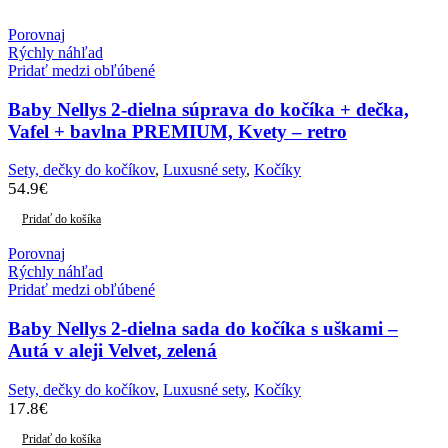
Porovnaj
Rýchly náhľad
Pridať medzi obľúbené
Baby Nellys 2-dielna súprava do kočíka + dečka,
Vafel + bavlna PREMIUM, Kvety – retro
Sety, dečky do kočíkov
,
Luxusné sety
,
Kočíky
54.9
€
Pridať do košíka
Porovnaj
Rýchly náhľad
Pridať medzi obľúbené
Baby Nellys 2-dielna sada do kočíka s uškami –
Autá v aleji Velvet, zelená
Sety, dečky do kočíkov
,
Luxusné sety
,
Kočíky
17.8
€
Pridať do košíka