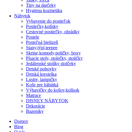
Tipy na darčeky
Hygiena kozmetika
Nábytok
Vybavenie do postieľok
Postieľky,kolísky
Cestovné postieľky, ohrádky
Postele
Posteľná bielizeň
Stany,týpí,teepee
Skrine,komody,poličky, boxy
Písacie stoly, stolečky, stoličky
Jedálenské stolíky stolčeky
Detské pohovky
Detská kresielka
Lustre, lampičky
Koše pre bábätká
Výbavičky do košov,kolísok
Matrace
DISNEY NÁBYTOK
Dekorácie
Bazeniky
Domov
Blog
O nás