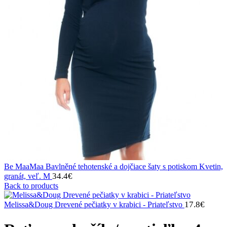
Be MaaMaa Bavlněné tehotenské a dojčiace šaty s potiskom Kvetin,
34.4
€
granát, veľ. M
Back to products
17.8
€
Melissa&Doug Drevené pečiatky v krabici - Priateľstvo