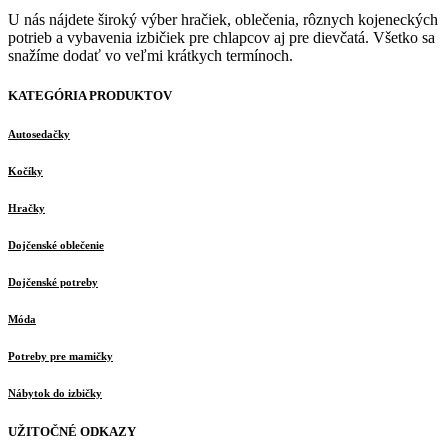
U nás nájdete široký výber hračiek, oblečenia, rôznych kojeneckých
potrieb a vybavenia izbičiek pre chlapcov aj pre dievčatá. Všetko sa
snažíme dodať vo veľmi krátkych termínoch.
KATEGÓRIA PRODUKTOV
Autosedačky
Kočíky
Hračky
Dojčenské oblečenie
Dojčenské potreby
Móda
Potreby pre mamičky
Nábytok do izbičky
UŽITOČNÉ ODKAZY