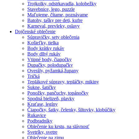
Trojkolky, odstrkavadla, kolobežky
Stavebnice, lego, puzzle
Maľujeme, čítame, poznávame
Batohy, tašky pre deti, kufre
Karneval, prevleky, oslavy
Dojčenské oblečenie
Súpravičky, sety oblečenia
Košieľky, tielka
Body krátky rukáv
Body dlhý rukáv
Vtipné body, čiapočky
Dupačky, polodupačky
Overály, pyžamká,župany
Tričká
Teplákové súpravy, tepláčky, mikiny
Sukne, šatičky
Ponožky, pančuchy, topánočky
Spodná bielizeň, plavky
Kraťase, legíny
Čiapočky, šatky, čelenky, šiltovky, klobúčiky
Rukavice
Podbradníky
Oblečenie ku krstu, na slávnosť
Svetríky, svetre
Oblečenie na zimu