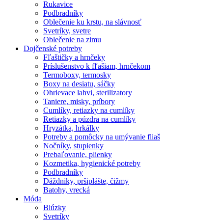
Rukavice
Podbradníky
Oblečenie ku krstu, na slávnosť
Svetríky, svetre
Oblečenie na zimu
Dojčenské potreby
Fľaštičky a hrnčeky
Príslušenstvo k fľašiam, hrnčekom
Termoboxy, termosky
Boxy na desiatu, sáčky
Ohrievace lahvi, sterilizatory
Taniere, misky, príbory
Cumlíky, retiazky na cumlíky
Retiazky a púzdra na cumlíky
Hryzátka, hrkálky
Potreby a pomôcky na umývanie fliaš
Nočníky, stupienky
Prebaľovanie, plienky
Kozmetika, hygienické potreby
Podbradníky
Dáždniky, pršiplášte, čižmy
Batohy, vrecká
Móda
Blúzky
Svetríky