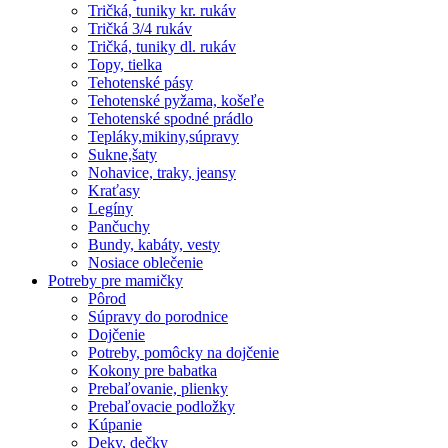
Tričká, tuniky kr. rukáv
Tričká 3/4 rukáv
Tričká, tuniky dl. rukáv
Topy, tielka
Tehotenské pásy
Tehotenské pyžama, košeľe
Tehotenské spodné prádlo
Tepláky,mikiny,súpravy
Sukne,šaty
Nohavice, traky, jeansy
Kraťasy
Legíny
Pančuchy
Bundy, kabáty, vesty
Nosiace oblečenie
Potreby pre mamičky
Pôrod
Súpravy do porodnice
Dojčenie
Potreby, pomôcky na dojčenie
Kokony pre babatka
Prebaľovanie, plienky
Prebaľovacie podložky
Kúpanie
Deky, dečky