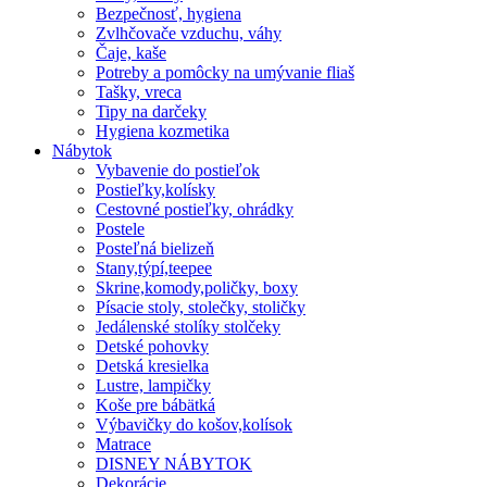
Bezpečnosť, hygiena
Zvlhčovače vzduchu, váhy
Čaje, kaše
Potreby a pomôcky na umývanie fliaš
Tašky, vreca
Tipy na darčeky
Hygiena kozmetika
Nábytok
Vybavenie do postieľok
Postieľky,kolísky
Cestovné postieľky, ohrádky
Postele
Posteľná bielizeň
Stany,týpí,teepee
Skrine,komody,poličky, boxy
Písacie stoly, stolečky, stoličky
Jedálenské stolíky stolčeky
Detské pohovky
Detská kresielka
Lustre, lampičky
Koše pre bábätká
Výbavičky do košov,kolísok
Matrace
DISNEY NÁBYTOK
Dekorácie