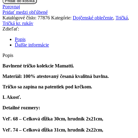
Pridať do košíka
tričko
Porovnaj
krátky
Pridať medzi obľúbené
rukáv
Katalógové číslo:
77876
Kategórie:
Dojčenské oblečenie
,
Tričká
,
Mamatti
Tričká kr. rukáv
-
Zdieľať:
Psík
Fliačik
Popis
Ďalšie informácie
Popis
Bavlnené tričko kolekcie Mamatti.
Materiál: 100% atestovaný česaná kvalitná bavlna.
Tričko sa zapína na patentiek pod krčkom.
I. Akosť.
Detailné rozmery:
Veľ. 68
– Celková dĺžka 30cm, hrudník 2x21cm,
Veľ. 74
– Celková dĺžka 31cm, hrudník 2x22cm,