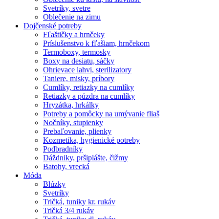
Svetríky, svetre
Oblečenie na zimu
Dojčenské potreby
Fľaštičky a hrnčeky
Príslušenstvo k fľašiam, hrnčekom
Termoboxy, termosky
Boxy na desiatu, sáčky
Ohrievace lahvi, sterilizatory
Taniere, misky, príbory
Cumlíky, retiazky na cumlíky
Retiazky a púzdra na cumlíky
Hryzátka, hrkálky
Potreby a pomôcky na umývanie fliaš
Nočníky, stupienky
Prebaľovanie, plienky
Kozmetika, hygienické potreby
Podbradníky
Dáždniky, pršiplášte, čižmy
Batohy, vrecká
Móda
Blúzky
Svetríky
Tričká, tuniky kr. rukáv
Tričká 3/4 rukáv