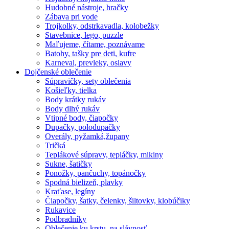
Hudobné nástroje, hračky
Zábava pri vode
Trojkolky, odstrkavadla, kolobežky
Stavebnice, lego, puzzle
Maľujeme, čítame, poznávame
Batohy, tašky pre deti, kufre
Karneval, prevleky, oslavy
Dojčenské oblečenie
Súpravičky, sety oblečenia
Košieľky, tielka
Body krátky rukáv
Body dlhý rukáv
Vtipné body, čiapočky
Dupačky, polodupačky
Overály, pyžamká,župany
Tričká
Teplákové súpravy, tepláčky, mikiny
Sukne, šatičky
Ponožky, pančuchy, topánočky
Spodná bielizeň, plavky
Kraťase, legíny
Čiapočky, šatky, čelenky, šiltovky, klobúčiky
Rukavice
Podbradníky
Oblečenie ku krstu, na slávnosť