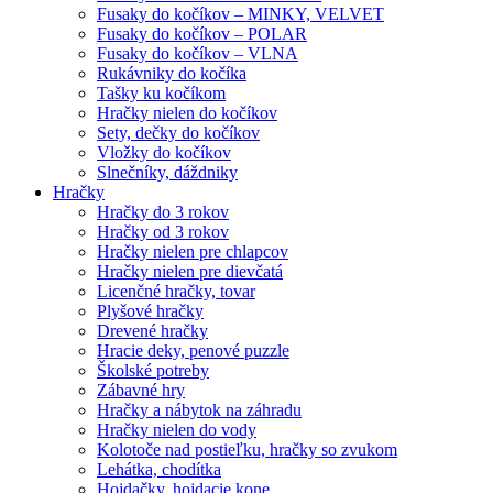
Fusaky do kočíkov – MINKY, VELVET
Fusaky do kočíkov – POLAR
Fusaky do kočíkov – VLNA
Rukávniky do kočíka
Tašky ku kočíkom
Hračky nielen do kočíkov
Sety, dečky do kočíkov
Vložky do kočíkov
Slnečníky, dáždniky
Hračky
Hračky do 3 rokov
Hračky od 3 rokov
Hračky nielen pre chlapcov
Hračky nielen pre dievčatá
Licenčné hračky, tovar
Plyšové hračky
Drevené hračky
Hracie deky, penové puzzle
Školské potreby
Zábavné hry
Hračky a nábytok na záhradu
Hračky nielen do vody
Kolotoče nad postieľku, hračky so zvukom
Lehátka, chodítka
Hojdačky, hojdacie kone