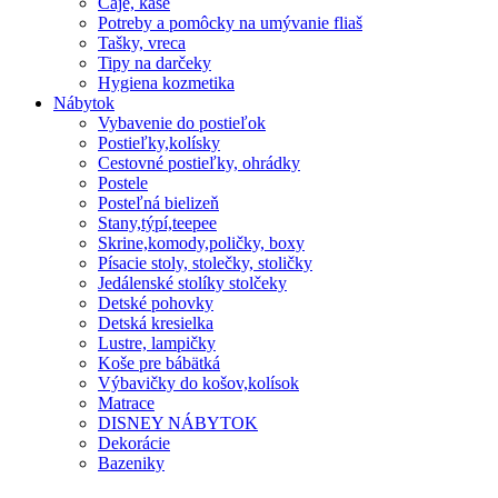
Čaje, kaše
Potreby a pomôcky na umývanie fliaš
Tašky, vreca
Tipy na darčeky
Hygiena kozmetika
Nábytok
Vybavenie do postieľok
Postieľky,kolísky
Cestovné postieľky, ohrádky
Postele
Posteľná bielizeň
Stany,týpí,teepee
Skrine,komody,poličky, boxy
Písacie stoly, stolečky, stoličky
Jedálenské stolíky stolčeky
Detské pohovky
Detská kresielka
Lustre, lampičky
Koše pre bábätká
Výbavičky do košov,kolísok
Matrace
DISNEY NÁBYTOK
Dekorácie
Bazeniky