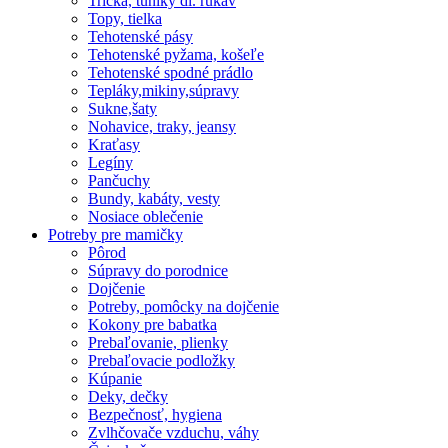
Tričká, tuniky dl. rukáv
Topy, tielka
Tehotenské pásy
Tehotenské pyžama, košeľe
Tehotenské spodné prádlo
Tepláky,mikiny,súpravy
Sukne,šaty
Nohavice, traky, jeansy
Kraťasy
Legíny
Pančuchy
Bundy, kabáty, vesty
Nosiace oblečenie
Potreby pre mamičky
Pôrod
Súpravy do porodnice
Dojčenie
Potreby, pomôcky na dojčenie
Kokony pre babatka
Prebaľovanie, plienky
Prebaľovacie podložky
Kúpanie
Deky, dečky
Bezpečnosť, hygiena
Zvlhčovače vzduchu, váhy