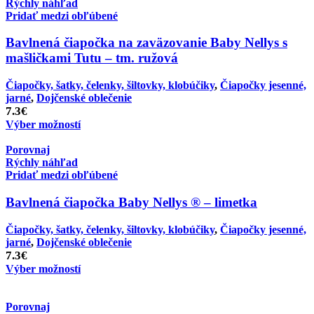
Rýchly náhľad
Pridať medzi obľúbené
Bavlnená čiapočka na zaväzovanie Baby Nellys s
mašličkami Tutu – tm. ružová
Čiapočky, šatky, čelenky, šiltovky, klobúčiky
,
Čiapočky jesenné,
jarné
,
Dojčenské oblečenie
7.3
€
Výber možností
Porovnaj
Rýchly náhľad
Pridať medzi obľúbené
Bavlnená čiapočka Baby Nellys ® – limetka
Čiapočky, šatky, čelenky, šiltovky, klobúčiky
,
Čiapočky jesenné,
jarné
,
Dojčenské oblečenie
7.3
€
Výber možností
Porovnaj