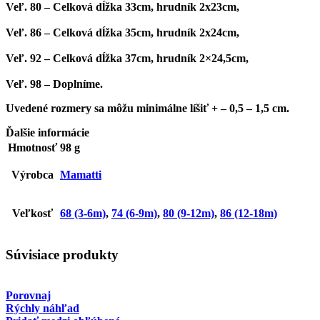
Veľ. 80
– Celková dĺžka 33cm, hrudník 2x23cm,
Veľ. 86
– Celková dĺžka 35cm, hrudník 2x24cm,
Veľ. 92
– Celková dĺžka 37cm, hrudník 2×24,5cm,
Veľ. 98
– Doplníme.
Uvedené rozmery sa môžu minimálne líšiť + – 0,5 – 1,5 cm.
Ďalšie informácie
Hmotnosť
98 g
Výrobca
Mamatti
Veľkosť
68 (3-6m)
,
74 (6-9m)
,
80 (9-12m)
,
86 (12-18m)
Súvisiace produkty
Porovnaj
Rýchly náhľad