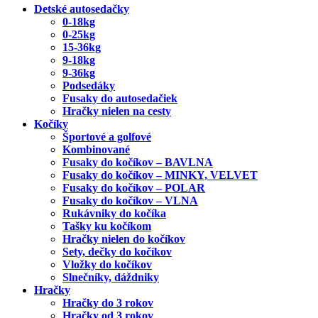
Detské autosedačky
0-18kg
0-25kg
15-36kg
9-18kg
9-36kg
Podsedáky
Fusaky do autosedačiek
Hračky nielen na cesty
Kočíky
Športové a golfové
Kombinované
Fusaky do kočíkov – BAVLNA
Fusaky do kočíkov – MINKY, VELVET
Fusaky do kočíkov – POLAR
Fusaky do kočíkov – VLNA
Rukávniky do kočíka
Tašky ku kočíkom
Hračky nielen do kočíkov
Sety, dečky do kočíkov
Vložky do kočíkov
Slnečníky, dáždniky
Hračky
Hračky do 3 rokov
Hračky od 3 rokov