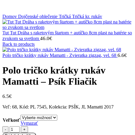
Klikni na zväčšenie
Domov
Dojčenské oblečenie
Tričká
Tričká kr. rukáv
Tut Tut Dráha s raketovým štartom + autíčko 8cm plast na batérie so
46.0
€
zvukom sa svetlom
Back to products
6.6
€
Polo tričko krátky rukáv Mamatti - Zvieratka zigzag, vel. 68
Polo tričko krátky rukáv
Mamatti – Psík Fliačik
6.5
€
Veľ: 68, Kód: PL 7545, Kolekcia: PSÍK, JL Mamatti 2017
Veľkosť
Vymazať
množstvo
Polo