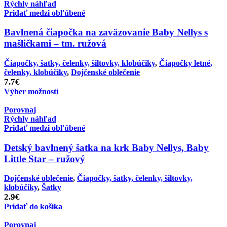
Rýchly náhľad
Pridať medzi obľúbené
Bavlnená čiapočka na zaväzovanie Baby Nellys s
mašličkami – tm. ružová
Čiapočky, šatky, čelenky, šiltovky, klobúčiky
,
Čiapočky letné,
čelenky, klobúčiky
,
Dojčenské oblečenie
7.7
€
Výber možností
Porovnaj
Rýchly náhľad
Pridať medzi obľúbené
Detský bavlnený šatka na krk Baby Nellys, Baby
Little Star – ružový
Dojčenské oblečenie
,
Čiapočky, šatky, čelenky, šiltovky,
klobúčiky
,
Šatky
2.9
€
Pridať do košíka
Porovnaj