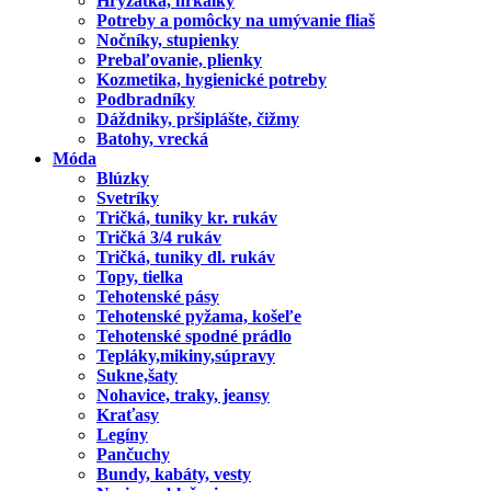
Hryzátka, hrkálky
Potreby a pomôcky na umývanie fliaš
Nočníky, stupienky
Prebaľovanie, plienky
Kozmetika, hygienické potreby
Podbradníky
Dáždniky, pršiplášte, čižmy
Batohy, vrecká
Móda
Blúzky
Svetríky
Tričká, tuniky kr. rukáv
Tričká 3/4 rukáv
Tričká, tuniky dl. rukáv
Topy, tielka
Tehotenské pásy
Tehotenské pyžama, košeľe
Tehotenské spodné prádlo
Tepláky,mikiny,súpravy
Sukne,šaty
Nohavice, traky, jeansy
Kraťasy
Legíny
Pančuchy
Bundy, kabáty, vesty