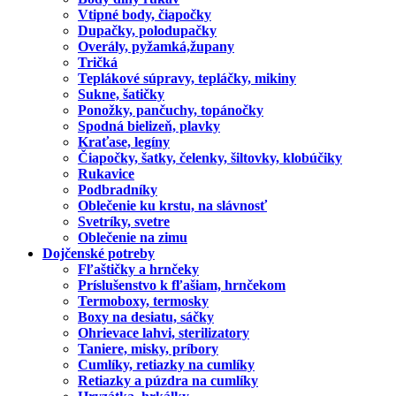
Vtipné body, čiapočky
Dupačky, polodupačky
Overály, pyžamká,župany
Tričká
Teplákové súpravy, tepláčky, mikiny
Sukne, šatičky
Ponožky, pančuchy, topánočky
Spodná bielizeň, plavky
Kraťase, legíny
Čiapočky, šatky, čelenky, šiltovky, klobúčiky
Rukavice
Podbradníky
Oblečenie ku krstu, na slávnosť
Svetríky, svetre
Oblečenie na zimu
Dojčenské potreby
Fľaštičky a hrnčeky
Príslušenstvo k fľašiam, hrnčekom
Termoboxy, termosky
Boxy na desiatu, sáčky
Ohrievace lahvi, sterilizatory
Taniere, misky, príbory
Cumlíky, retiazky na cumlíky
Retiazky a púzdra na cumlíky