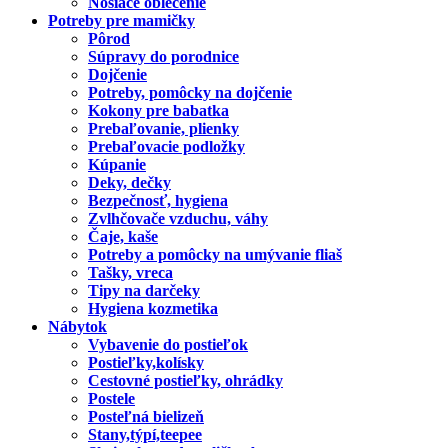
Nosiace oblečenie
Potreby pre mamičky
Pôrod
Súpravy do porodnice
Dojčenie
Potreby, pomôcky na dojčenie
Kokony pre babatka
Prebaľovanie, plienky
Prebaľovacie podložky
Kúpanie
Deky, dečky
Bezpečnosť, hygiena
Zvlhčovače vzduchu, váhy
Čaje, kaše
Potreby a pomôcky na umývanie fliaš
Tašky, vreca
Tipy na darčeky
Hygiena kozmetika
Nábytok
Vybavenie do postieľok
Postieľky,kolísky
Cestovné postieľky, ohrádky
Postele
Posteľná bielizeň
Stany,týpí,teepee