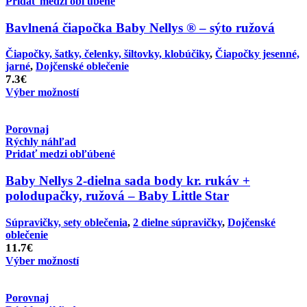
Pridať medzi obľúbené
Bavlnená čiapočka Baby Nellys ® – sýto ružová
Čiapočky, šatky, čelenky, šiltovky, klobúčiky
,
Čiapočky jesenné,
jarné
,
Dojčenské oblečenie
7.3
€
Výber možností
Porovnaj
Rýchly náhľad
Pridať medzi obľúbené
Baby Nellys 2-dielna sada body kr. rukáv +
polodupačky, ružová – Baby Little Star
Súpravičky, sety oblečenia
,
2 dielne súpravičky
,
Dojčenské
oblečenie
11.7
€
Výber možností
Porovnaj