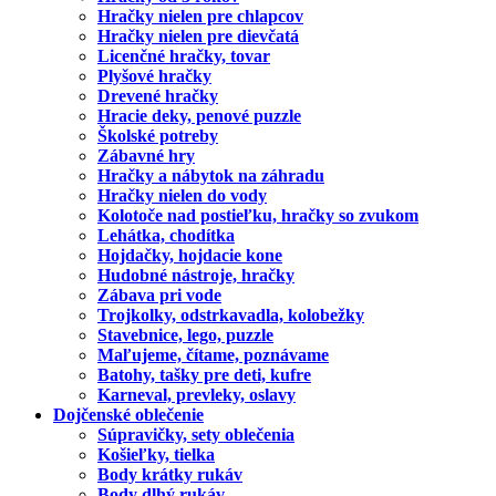
Hračky nielen pre chlapcov
Hračky nielen pre dievčatá
Licenčné hračky, tovar
Plyšové hračky
Drevené hračky
Hracie deky, penové puzzle
Školské potreby
Zábavné hry
Hračky a nábytok na záhradu
Hračky nielen do vody
Kolotoče nad postieľku, hračky so zvukom
Lehátka, chodítka
Hojdačky, hojdacie kone
Hudobné nástroje, hračky
Zábava pri vode
Trojkolky, odstrkavadla, kolobežky
Stavebnice, lego, puzzle
Maľujeme, čítame, poznávame
Batohy, tašky pre deti, kufre
Karneval, prevleky, oslavy
Dojčenské oblečenie
Súpravičky, sety oblečenia
Košieľky, tielka
Body krátky rukáv
Body dlhý rukáv