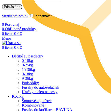
Prihlásiť sa
Stratili ste heslo?
Zapamätať
0
Porovnaj
0
Obľúbené produkty
0.0
€
0
items
Menu
0.0
€
0
items
Detské autosedačky
0-18kg
0-25kg
15-36kg
9-18kg
9-36kg
Podsedáky
Fusaky do autosedačiek
Hračky nielen na cesty
Kočíky
Športové a golfové
Kombinované
Fusaky do kočíkov – BAVLNA