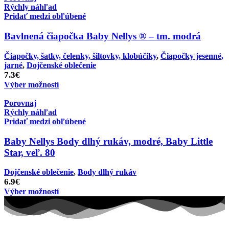
Rýchly náhľad
Pridať medzi obľúbené
Bavlnená čiapočka Baby Nellys ® – tm. modrá
Čiapočky, šatky, čelenky, šiltovky, klobúčiky
,
Čiapočky jesenné,
jarné
,
Dojčenské oblečenie
7.3
€
Výber možností
Porovnaj
Rýchly náhľad
Pridať medzi obľúbené
Baby Nellys Body dlhý rukáv, modré, Baby Little
Star, veľ. 80
Dojčenské oblečenie
,
Body dlhý rukáv
6.9
€
Výber možností