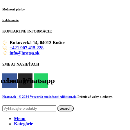
Možnosti platby
Reklamácie
KONTAKTNÉ INFORMÁCIE
Bukovecká 14, 04012 Košice
+421 907 415 228
info@hratsa.sk
SME AJ NA SIEŤACH
cebook
Instagram
Whatsapp
Hratsa.sk
- © 2024 Vytvorila spoločnosť
Alibition.sk
. Prémiové weby a eshopy.
Search
Menu
Kategórie