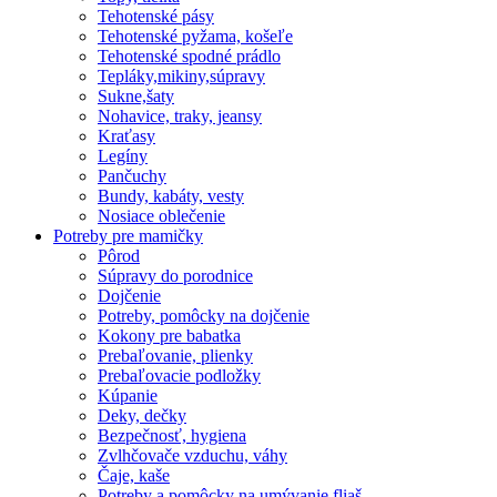
Tehotenské pásy
Tehotenské pyžama, košeľe
Tehotenské spodné prádlo
Tepláky,mikiny,súpravy
Sukne,šaty
Nohavice, traky, jeansy
Kraťasy
Legíny
Pančuchy
Bundy, kabáty, vesty
Nosiace oblečenie
Potreby pre mamičky
Pôrod
Súpravy do porodnice
Dojčenie
Potreby, pomôcky na dojčenie
Kokony pre babatka
Prebaľovanie, plienky
Prebaľovacie podložky
Kúpanie
Deky, dečky
Bezpečnosť, hygiena
Zvlhčovače vzduchu, váhy
Čaje, kaše
Potreby a pomôcky na umývanie fliaš