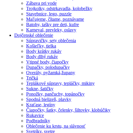
Zábava pri vode
Trojkolky, odstrkavadla, kolobežky
Stavebnice, lego, puzzle
Maľujeme, čítame, poznávame
Batohy, tašky pre deti, kufre
Karneval, prevleky, oslavy
Dojčenské oblečenie
Súpravičky, sety oblečenia
Košieľky, tielka
Body krátky rukáv
Body dlhý rukáv
Vtipné body, čiapočky
Dupačky, polodupačky
Overály, pyžamká,župany
Tričká
Teplákové súpravy, tepláčky, mikiny
Sukne, šatičky
Ponožky, pančuchy, topánočky
Spodná bielizeň, plavky
Kraťase, legíny
Čiapočky, šatky, čelenky, šiltovky, klobúčiky
Rukavice
Podbradníky
Oblečenie ku krstu, na slávnosť
Svetríky, svetre