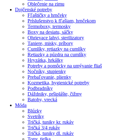
Oblečenie na zimu
Dojčenské potreby
Fľaštičky a hrnčeky
Príslušenstvo k fľašiam, hrnčekom
Termoboxy, termosky
Boxy na desiatu, sáčky
Ohrievace lahvi, sterilizatory
Taniere, misky, príbory
Cumlíky, retiazky na cumlíky
Retiazky a púzdra na cumlíky
Hryzátka, hrkálky
Potreby a pomôcky na umývanie fliaš
Nočníky, stupienky
Prebaľovanie, plienky
Kozmetika, hygienické potreby
Podbradníky
Dáždniky, pršiplášte, čižmy
Batohy, vrecká
Móda
Blúzky
Svetríky
Tričká, tuniky kr. rukáv
Tričká 3/4 rukáv
Tričká, tuniky dl. rukáv
Topy, tielka