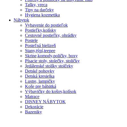
Tašky, vreca
Tipy na darčeky
Hygiena kozmetika
Nábytok
Vybavenie do postieľok
Postieľky,kolísky
Cestovné postieľky, ohrádky
Postele
Posteľná bielizeň
Stany,týpí,teepee
Skrine,komody,poličky, boxy
Písacie stoly, stolečky, stoličky
Jedálenské stolíky stolčeky
Detské pohovky
Detská kresielka
Lustre, lampičky
Koše pre bábätká
Výbavičky do košov,kolísok
Matrace
DISNEY NÁBYTOK
Dekorácie
Bazeniky