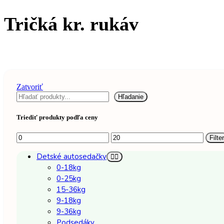
Tričká kr. rukáv
Zatvoriť
Hľadať
Hľadanie
Triediť produkty podľa ceny
Minimálna
Maximálna
Filter
cena
cena
Detské autosedačky
0-18kg
0-25kg
15-36kg
9-18kg
9-36kg
Podsedáky