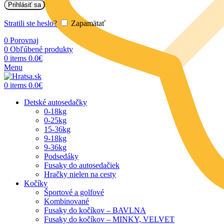
Prihlásiť sa
Stratili ste heslo?
Zapamätať
0
Porovnaj
0
Obľúbené produkty
0
items
0.0
€
Menu
0
items
0.0
€
Detské autosedačky
0-18kg
0-25kg
15-36kg
9-18kg
9-36kg
Podsedáky
Fusaky do autosedačiek
Hračky nielen na cesty
Kočíky
Športové a golfové
Kombinované
Fusaky do kočíkov – BAVLNA
Fusaky do kočíkov – MINKY, VELVET