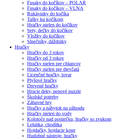
Fusaky do kočíkov – POLAR
Fusaky do kočíkov – VLNA
Rukávniky do kočíka
Tašky ku kočíkom
Hračky nielen do kočíkov
Sety, dečky do kočíkov
Vložky do kočíkov
Slnečníky, dáždniky
Hračky
Hračky do 3 rokov
Hračky od 3 rokov
Hračky nielen pre chlapcov
Hračky nielen pre dievčatá
Licenčné hračky, tovar
Plyšové hračky
Drevené hračky
Hracie deky, penové puzzle
Školské potreby
Zábavné hry
Hračky a nábytok na záhradu
Hračky nielen do vody
Kolotoče nad postieľku, hračky so zvukom
Lehátka, chodítka
Hojdačky, hojdacie kone
Hudobné nástroje, hračky