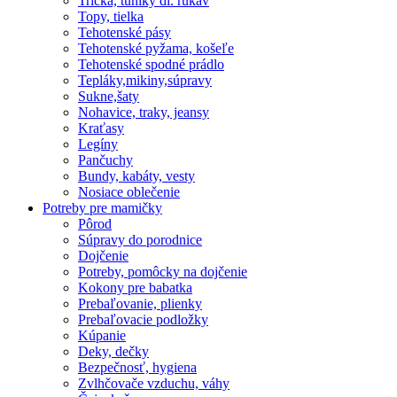
Tričká, tuniky dl. rukáv
Topy, tielka
Tehotenské pásy
Tehotenské pyžama, košeľe
Tehotenské spodné prádlo
Tepláky,mikiny,súpravy
Sukne,šaty
Nohavice, traky, jeansy
Kraťasy
Legíny
Pančuchy
Bundy, kabáty, vesty
Nosiace oblečenie
Potreby pre mamičky
Pôrod
Súpravy do porodnice
Dojčenie
Potreby, pomôcky na dojčenie
Kokony pre babatka
Prebaľovanie, plienky
Prebaľovacie podložky
Kúpanie
Deky, dečky
Bezpečnosť, hygiena
Zvlhčovače vzduchu, váhy