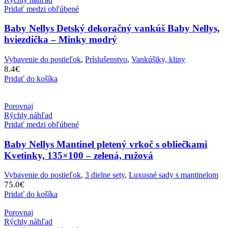
Pridať medzi obľúbené
Baby Nellys Detský dekoračný vankúš Baby Nellys,
hviezdička – Minky modrý
Vybavenie do postieľok
,
Príslušenstvo
,
Vankúšiky, kliny
8.4
€
Pridať do košíka
Porovnaj
Rýchly náhľad
Pridať medzi obľúbené
Baby Nellys Mantinel pletený vrkoč s obliečkami
Kvetinky, 135×100 – zelená, ružová
Vybavenie do postieľok
,
3 dielne sety
,
Luxusné sady s mantinelom
75.0
€
Pridať do košíka
Porovnaj
Rýchly náhľad