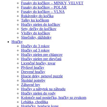
Fusaky do kočíkov – MINKY, VELVET
Fusaky do kočíkov – POLAR
Fusaky do kočíkov – VLNA
Rukávniky do kočíka
Tašky ku kočíkom
Hračky nielen do kočíkov
Sety, dečky do kočíkov
Vložky do kočíkov
Slnečníky, dáždniky
Hračky
Hračky do 3 rokov
Hračky od 3 rokov
Hračky nielen pre chlapcov
Hračky nielen pre dievčatá
Licenčné hračky, tovar
Plyšové hračky
Drevené hračky
Hracie deky, penové puzzle
Školské potreby
Zábavné hry
Hračky a nábytok na záhradu
Hračky nielen do vody
Kolotoče nad postieľku, hračky so zvukom
Lehátka, chodítka
Hojdačky, hojdacie kone