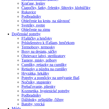
Kraťase, legíny
Čiapočky, šatky, čelenky, šiltovky, klobúčiky
Rukavice
Podbradníky
Oblečenie ku krstu, na slávnosť
Svetríky, svetre
Oblečenie na zimu
Dojčenské potreby
Fľaštičky a hrnčeky
Príslušenstvo k fľašiam, hrnčekom
Termoboxy, termosky
Boxy na desiatu, sáčky
Ohrievace lahvi, sterilizatory
Taniere, misky, príbory
Cumlíky, retiazky na cumlíky
Retiazky a púzdra na cumlíky
Hryzátka, hrkálky
Potreby a pomôcky na umývanie fliaš
Nočníky, stupienky
Prebaľovanie, plienky
Kozmetika, hygienické potreby
Podbradníky
Dáždniky, pršiplášte, čižmy
Batohy, vrecká
Móda