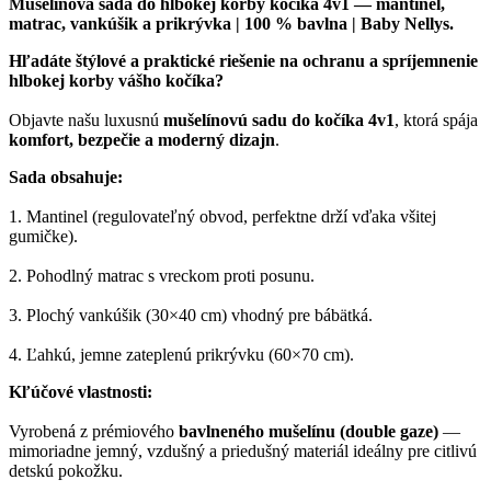
Mušelínová sada do hlbokej korby kočíka 4v1 — mantinel,
matrac, vankúšik a prikrývka | 100 % bavlna | Baby Nellys.
Hľadáte štýlové a praktické riešenie na ochranu a spríjemnenie
hlbokej korby vášho kočíka?
Objavte našu luxusnú
mušelínovú sadu do kočíka 4v1
, ktorá spája
komfort, bezpečie a moderný dizajn
.
Sada obsahuje:
1. Mantinel (regulovateľný obvod, perfektne drží vďaka všitej
gumičke).
2. Pohodlný matrac s vreckom proti posunu.
3. Plochý vankúšik (30×40 cm) vhodný pre bábätká.
4. Ľahkú, jemne zateplenú prikrývku (60×70 cm).
Kľúčové vlastnosti:
Vyrobená z prémiového
bavlneného mušelínu (double gaze)
—
mimoriadne jemný, vzdušný a priedušný materiál ideálny pre citlivú
detskú pokožku.