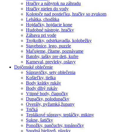
Hračky a nábytok na záhradu
Hračky nielen do vody
Kolotoče nad postieľku, hračky so zvukom
Lehátka, chodítka
Hojdačky, hojdacie kone
Hudobné nástroje, hračky
Zábava pri vode
Trojkolky, odstrkavadla, kolobežky
Stavebnice, lego, puzzle
Maľujeme, čítame, poznávame
Batohy, tašky pre deti, kufre
Karneval, prevleky, oslavy
Dojčenské oblečenie
Súpravičky, sety oblečenia
Košieľky, tielka
Body krátky rukáv
Body dlhý rukáv
Vtipné body, čiapočky
Dupačky, polodupačky
Overály, pyžamká,župany
Tričká
Teplákové súpravy, tepláčky, mikiny
Sukne, šatičky
Ponožky, pančuchy, topánočky
Spodná bielizeň, plavky