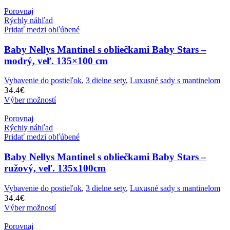
Porovnaj
Rýchly náhľad
Pridať medzi obľúbené
Baby Nellys Mantinel s obliečkami Baby Stars –
modrý, veľ. 135×100 cm
Vybavenie do postieľok
,
3 dielne sety
,
Luxusné sady s mantinelom
34.4
€
Výber možností
Porovnaj
Rýchly náhľad
Pridať medzi obľúbené
Baby Nellys Mantinel s obliečkami Baby Stars –
ružový, veľ. 135x100cm
Vybavenie do postieľok
,
3 dielne sety
,
Luxusné sady s mantinelom
34.4
€
Výber možností
Porovnaj