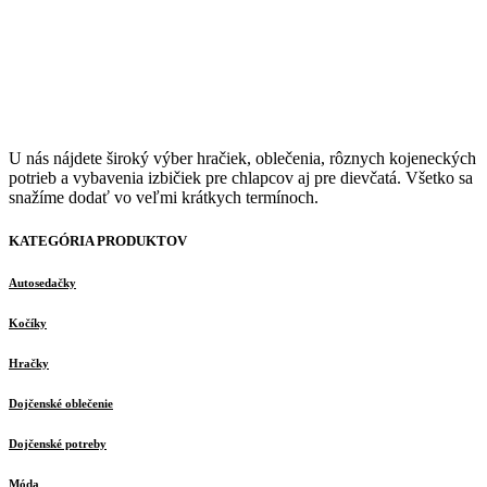
U nás nájdete široký výber hračiek, oblečenia, rôznych kojeneckých
potrieb a vybavenia izbičiek pre chlapcov aj pre dievčatá. Všetko sa
snažíme dodať vo veľmi krátkych termínoch.
KATEGÓRIA PRODUKTOV
Autosedačky
Kočíky
Hračky
Dojčenské oblečenie
Dojčenské potreby
Móda