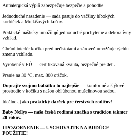
Antialergická výplň zabezpečuje bezpečie a pohodlie.
Jednoduché nasadenie — sada pasuje do väčšiny hlbokých
korbičiek a Mojžišových košov.
Praktické mašličky umožňujú jednoduché prichytenie a dekoratívny
vzhľad.
Chráni interiér kočíka pred nečistotami a zároveň umožňuje rýchlu
zmenu vzhľadu.
Vyrobené v EÚ — certifikovaná kvalita, bezpečné pre deti.
Pranie na 30 °C, max. 800 otáčok.
Doprajte svojmu bábätku to najlepšie
— komfortné a štýlové
prostredie v kočíku s našou obľúbenou mušelínovou sadou.
Ideálne aj ako
praktický darček pre čerstvých rodičov
!
Baby Nellys — naša česká rodinná značka s tradíciou takmer
20 rokov.
UPOZORNENIE — USCHOVAJTE NA BUDÚCE
POUŽITIE!