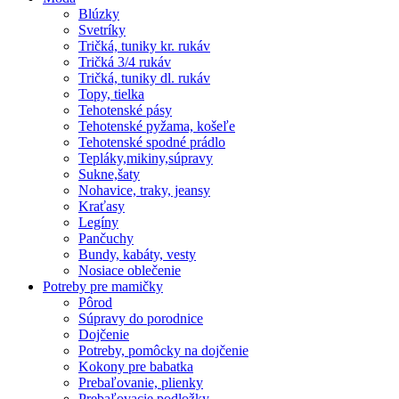
Blúzky
Svetríky
Tričká, tuniky kr. rukáv
Tričká 3/4 rukáv
Tričká, tuniky dl. rukáv
Topy, tielka
Tehotenské pásy
Tehotenské pyžama, košeľe
Tehotenské spodné prádlo
Tepláky,mikiny,súpravy
Sukne,šaty
Nohavice, traky, jeansy
Kraťasy
Legíny
Pančuchy
Bundy, kabáty, vesty
Nosiace oblečenie
Potreby pre mamičky
Pôrod
Súpravy do porodnice
Dojčenie
Potreby, pomôcky na dojčenie
Kokony pre babatka
Prebaľovanie, plienky
Prebaľovacie podložky