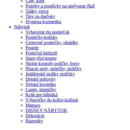
Čaje, kaše
Potreby a pomôcky na umývanie fliaš
Tašky, vreca
Tipy na darčeky
Hygiena kozmetika
Nábytok
Vybavenie do postieľok
Postieľky,kolísky
Cestovné postieľky, ohrádky
Postele
Posteľná bielizeň
Stany,týpí,teepee
Skrine,komody,poličky, boxy
Písacie stoly, stolečky, stoličky
Jedálenské stolíky stolčeky
Detské pohovky
Detská kresielka
Lustre, lampičky
Koše pre bábätká
Výbavičky do košov,kolísok
Matrace
DISNEY NÁBYTOK
Dekorácie
Bazeniky