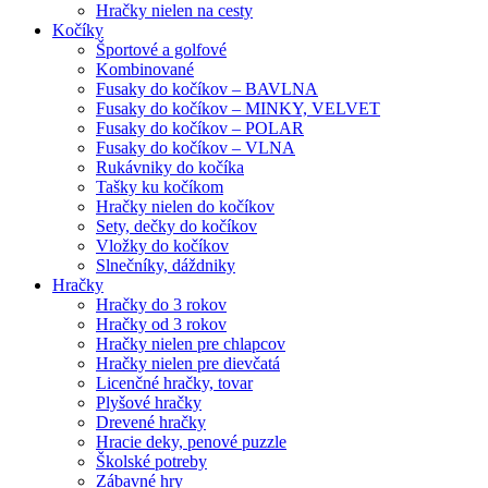
Hračky nielen na cesty
Kočíky
Športové a golfové
Kombinované
Fusaky do kočíkov – BAVLNA
Fusaky do kočíkov – MINKY, VELVET
Fusaky do kočíkov – POLAR
Fusaky do kočíkov – VLNA
Rukávniky do kočíka
Tašky ku kočíkom
Hračky nielen do kočíkov
Sety, dečky do kočíkov
Vložky do kočíkov
Slnečníky, dáždniky
Hračky
Hračky do 3 rokov
Hračky od 3 rokov
Hračky nielen pre chlapcov
Hračky nielen pre dievčatá
Licenčné hračky, tovar
Plyšové hračky
Drevené hračky
Hracie deky, penové puzzle
Školské potreby
Zábavné hry