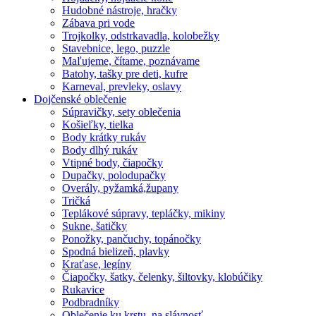
Hudobné nástroje, hračky
Zábava pri vode
Trojkolky, odstrkavadla, kolobežky
Stavebnice, lego, puzzle
Maľujeme, čítame, poznávame
Batohy, tašky pre deti, kufre
Karneval, prevleky, oslavy
Dojčenské oblečenie
Súpravičky, sety oblečenia
Košieľky, tielka
Body krátky rukáv
Body dlhý rukáv
Vtipné body, čiapočky
Dupačky, polodupačky
Overály, pyžamká,župany
Tričká
Teplákové súpravy, tepláčky, mikiny
Sukne, šatičky
Ponožky, pančuchy, topánočky
Spodná bielizeň, plavky
Kraťase, legíny
Čiapočky, šatky, čelenky, šiltovky, klobúčiky
Rukavice
Podbradníky
Oblečenie ku krstu, na slávnosť