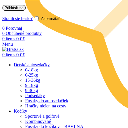
Prihlásiť sa
Stratili ste heslo?
Zapamätať
0
Porovnaj
0
Obľúbené produkty
0.0
€
0
items
Menu
0.0
€
0
items
Detské autosedačky
0-18kg
0-25kg
15-36kg
9-18kg
9-36kg
Podsedáky
Fusaky do autosedačiek
Hračky nielen na cesty
Kočíky
Športové a golfové
Kombinované
Fusaky do kočíkov – BAVLNA