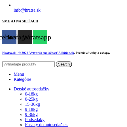
info@hratsa.sk
SME AJ NA SIEŤACH
cebook
Instagram
Whatsapp
Hratsa.sk
- © 2024 Vytvorila spoločnosť
Alibition.sk
. Prémiové weby a eshopy.
Search
Menu
Kategórie
Detské autosedačky
0-18kg
0-25kg
15-36kg
9-18kg
9-36kg
Podsedáky
Fusaky do autosedačiek