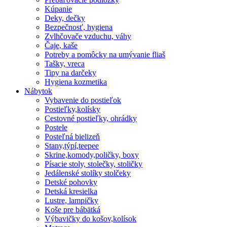
Kúpanie
Deky, dečky
Bezpečnosť, hygiena
Zvlhčovače vzduchu, váhy
Čaje, kaše
Potreby a pomôcky na umývanie fliaš
Tašky, vreca
Tipy na darčeky
Hygiena kozmetika
Nábytok
Vybavenie do postieľok
Postieľky,kolísky
Cestovné postieľky, ohrádky
Postele
Posteľná bielizeň
Stany,týpí,teepee
Skrine,komody,poličky, boxy
Písacie stoly, stolečky, stoličky
Jedálenské stolíky stolčeky
Detské pohovky
Detská kresielka
Lustre, lampičky
Koše pre bábätká
Výbavičky do košov,kolísok