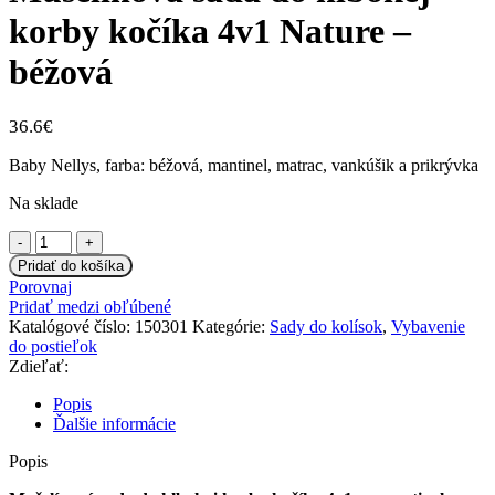
korby kočíka 4v1 Nature –
béžová
36.6
€
Baby Nellys, farba: béžová, mantinel, matrac, vankúšik a prikrývka
Na sklade
množstvo
Mušelínová
Pridať do košíka
sada
Porovnaj
do
Pridať medzi obľúbené
hlbokej
Katalógové číslo:
150301
Kategórie:
Sady do kolísok
,
Vybavenie
korby
do postieľok
kočíka
Zdieľať:
4v1
Nature
Popis
-
Ďalšie informácie
béžová
Popis