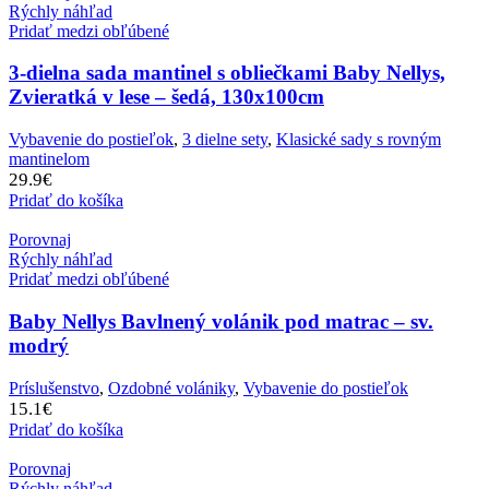
Rýchly náhľad
Pridať medzi obľúbené
3-dielna sada mantinel s obliečkami Baby Nellys,
Zvieratká v lese – šedá, 130x100cm
Vybavenie do postieľok
,
3 dielne sety
,
Klasické sady s rovným
mantinelom
29.9
€
Pridať do košíka
Porovnaj
Rýchly náhľad
Pridať medzi obľúbené
Baby Nellys Bavlnený volánik pod matrac – sv.
modrý
Príslušenstvo
,
Ozdobné volániky
,
Vybavenie do postieľok
15.1
€
Pridať do košíka
Porovnaj
Rýchly náhľad