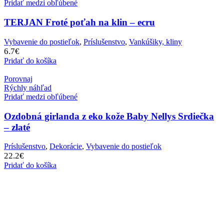
Pridať medzi obľúbené
TERJAN Froté poťah na klin – ecru
Vybavenie do postieľok
,
Príslušenstvo
,
Vankúšiky, kliny
6.7
€
Pridať do košíka
Porovnaj
Rýchly náhľad
Pridať medzi obľúbené
Ozdobná girlanda z eko kože Baby Nellys Srdiečka
– zlaté
Príslušenstvo
,
Dekorácie
,
Vybavenie do postieľok
22.2
€
Pridať do košíka