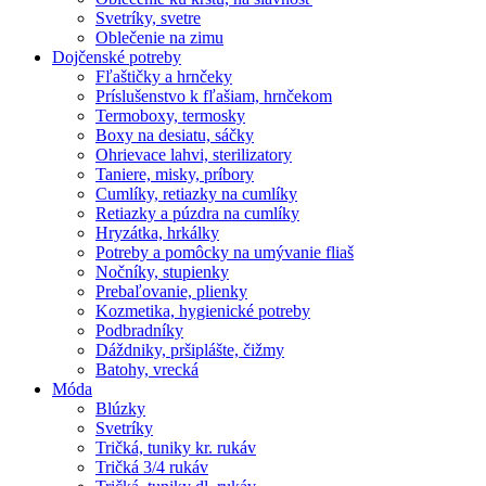
Svetríky, svetre
Oblečenie na zimu
Dojčenské potreby
Fľaštičky a hrnčeky
Príslušenstvo k fľašiam, hrnčekom
Termoboxy, termosky
Boxy na desiatu, sáčky
Ohrievace lahvi, sterilizatory
Taniere, misky, príbory
Cumlíky, retiazky na cumlíky
Retiazky a púzdra na cumlíky
Hryzátka, hrkálky
Potreby a pomôcky na umývanie fliaš
Nočníky, stupienky
Prebaľovanie, plienky
Kozmetika, hygienické potreby
Podbradníky
Dáždniky, pršiplášte, čižmy
Batohy, vrecká
Móda
Blúzky
Svetríky
Tričká, tuniky kr. rukáv
Tričká 3/4 rukáv