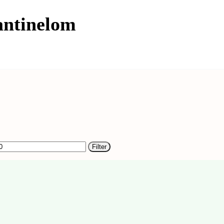
antinelom
Filter