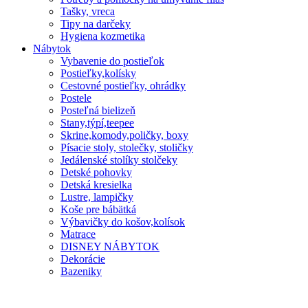
Tašky, vreca
Tipy na darčeky
Hygiena kozmetika
Nábytok
Vybavenie do postieľok
Postieľky,kolísky
Cestovné postieľky, ohrádky
Postele
Posteľná bielizeň
Stany,týpí,teepee
Skrine,komody,poličky, boxy
Písacie stoly, stolečky, stoličky
Jedálenské stolíky stolčeky
Detské pohovky
Detská kresielka
Lustre, lampičky
Koše pre bábätká
Výbavičky do košov,kolísok
Matrace
DISNEY NÁBYTOK
Dekorácie
Bazeniky