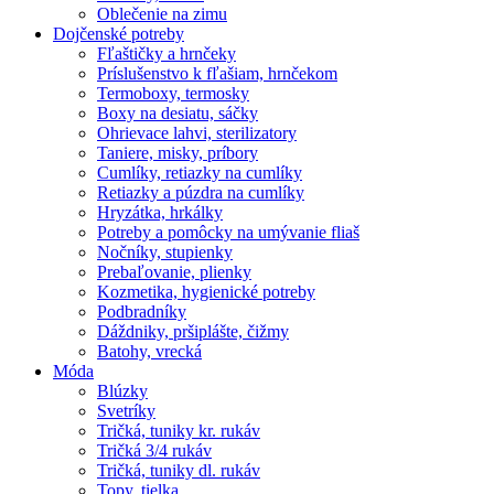
Oblečenie na zimu
Dojčenské potreby
Fľaštičky a hrnčeky
Príslušenstvo k fľašiam, hrnčekom
Termoboxy, termosky
Boxy na desiatu, sáčky
Ohrievace lahvi, sterilizatory
Taniere, misky, príbory
Cumlíky, retiazky na cumlíky
Retiazky a púzdra na cumlíky
Hryzátka, hrkálky
Potreby a pomôcky na umývanie fliaš
Nočníky, stupienky
Prebaľovanie, plienky
Kozmetika, hygienické potreby
Podbradníky
Dáždniky, pršiplášte, čižmy
Batohy, vrecká
Móda
Blúzky
Svetríky
Tričká, tuniky kr. rukáv
Tričká 3/4 rukáv
Tričká, tuniky dl. rukáv
Topy, tielka