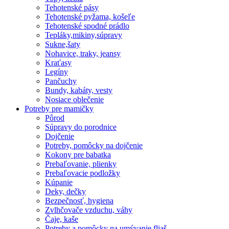
Tehotenské pásy
Tehotenské pyžama, košeľe
Tehotenské spodné prádlo
Tepláky,mikiny,súpravy
Sukne,šaty
Nohavice, traky, jeansy
Kraťasy
Legíny
Pančuchy
Bundy, kabáty, vesty
Nosiace oblečenie
Potreby pre mamičky
Pôrod
Súpravy do porodnice
Dojčenie
Potreby, pomôcky na dojčenie
Kokony pre babatka
Prebaľovanie, plienky
Prebaľovacie podložky
Kúpanie
Deky, dečky
Bezpečnosť, hygiena
Zvlhčovače vzduchu, váhy
Čaje, kaše
Potreby a pomôcky na umývanie fliaš