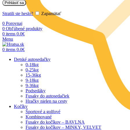
Prihlásiť sa
Stratili ste heslo?
Zapamätať
0
Porovnaj
0
Obľúbené produkty
0
items
0.0
€
Menu
0
items
0.0
€
Detské autosedačky
0-18kg
0-25kg
15-36kg
9-18kg
9-36kg
Podsedáky
Fusaky do autosedačiek
Hračky nielen na cesty
Kočíky
Športové a golfové
Kombinované
Fusaky do kočíkov – BAVLNA
Fusaky do kočíkov – MINKY, VELVET