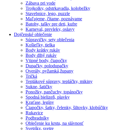
Zábava pri vode
Trojkolky, odstrkavadla, kolobežky
Stavebnice, lego, puzzle
Maľujeme, čítame, poznávame
Batohy, tašky pre deti, kufre
Karneval, prevleky, oslavy
Dojčenské oblečenie
Súpravičky, sety oblečenia
Košieľky, tielka
Body krátky rukáv
Body dlhý rukáv
Vtipné body, čiapočky
Dupačky, polodupačky
Overály, pyžamká,župany
Tričká
Teplákové súpravy, tepláčky, mikiny
Sukne, šatičky
Ponožky, pančuchy, topánočky
Spodná bielizeň, plavky
Kraťase, legíny
Čiapočky, šatky, čelenky, šiltovky, klobúčiky
Rukavice
Podbradníky
Oblečenie ku krstu, na slávnosť
Svetríky, svetre