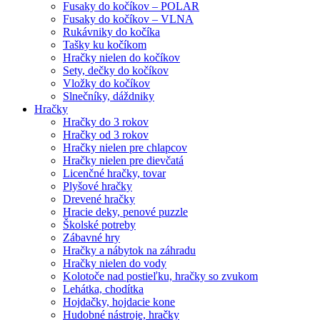
Fusaky do kočíkov – POLAR
Fusaky do kočíkov – VLNA
Rukávniky do kočíka
Tašky ku kočíkom
Hračky nielen do kočíkov
Sety, dečky do kočíkov
Vložky do kočíkov
Slnečníky, dáždniky
Hračky
Hračky do 3 rokov
Hračky od 3 rokov
Hračky nielen pre chlapcov
Hračky nielen pre dievčatá
Licenčné hračky, tovar
Plyšové hračky
Drevené hračky
Hracie deky, penové puzzle
Školské potreby
Zábavné hry
Hračky a nábytok na záhradu
Hračky nielen do vody
Kolotoče nad postieľku, hračky so zvukom
Lehátka, chodítka
Hojdačky, hojdacie kone
Hudobné nástroje, hračky