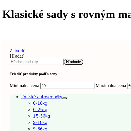
Klasické sady s rovným m
Zatvoriť
Hľadať
Hľadanie
Triediť produkty podľa ceny
Minimálna cena
Maximálna cena
Detské autosedačky
0-18kg
0-25kg
15-36kg
9-18kg
9-36kg