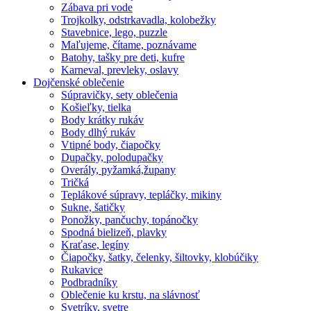
Zábava pri vode
Trojkolky, odstrkavadla, kolobežky
Stavebnice, lego, puzzle
Maľujeme, čítame, poznávame
Batohy, tašky pre deti, kufre
Karneval, prevleky, oslavy
Dojčenské oblečenie
Súpravičky, sety oblečenia
Košieľky, tielka
Body krátky rukáv
Body dlhý rukáv
Vtipné body, čiapočky
Dupačky, polodupačky
Overály, pyžamká,župany
Tričká
Teplákové súpravy, tepláčky, mikiny
Sukne, šatičky
Ponožky, pančuchy, topánočky
Spodná bielizeň, plavky
Kraťase, legíny
Čiapočky, šatky, čelenky, šiltovky, klobúčiky
Rukavice
Podbradníky
Oblečenie ku krstu, na slávnosť
Svetríky, svetre