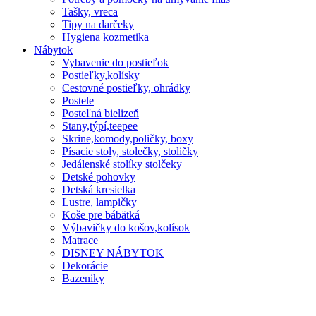
Tašky, vreca
Tipy na darčeky
Hygiena kozmetika
Nábytok
Vybavenie do postieľok
Postieľky,kolísky
Cestovné postieľky, ohrádky
Postele
Posteľná bielizeň
Stany,týpí,teepee
Skrine,komody,poličky, boxy
Písacie stoly, stolečky, stoličky
Jedálenské stolíky stolčeky
Detské pohovky
Detská kresielka
Lustre, lampičky
Koše pre bábätká
Výbavičky do košov,kolísok
Matrace
DISNEY NÁBYTOK
Dekorácie
Bazeniky