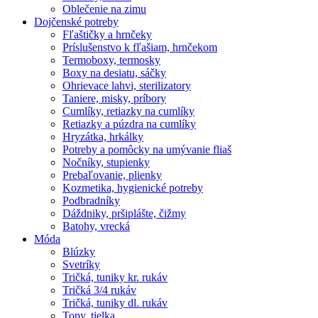
Oblečenie na zimu
Dojčenské potreby
Fľaštičky a hrnčeky
Príslušenstvo k fľašiam, hrnčekom
Termoboxy, termosky
Boxy na desiatu, sáčky
Ohrievace lahvi, sterilizatory
Taniere, misky, príbory
Cumlíky, retiazky na cumlíky
Retiazky a púzdra na cumlíky
Hryzátka, hrkálky
Potreby a pomôcky na umývanie fliaš
Nočníky, stupienky
Prebaľovanie, plienky
Kozmetika, hygienické potreby
Podbradníky
Dáždniky, pršiplášte, čižmy
Batohy, vrecká
Móda
Blúzky
Svetríky
Tričká, tuniky kr. rukáv
Tričká 3/4 rukáv
Tričká, tuniky dl. rukáv
Topy, tielka