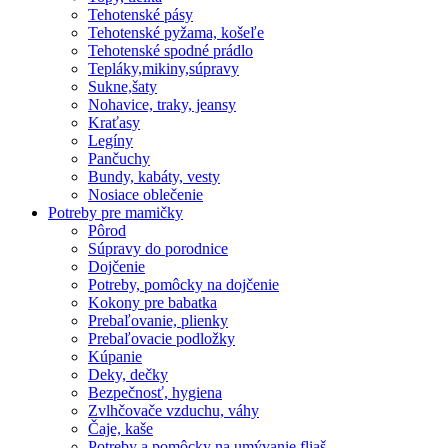
Tehotenské pásy
Tehotenské pyžama, košeľe
Tehotenské spodné prádlo
Tepláky,mikiny,súpravy
Sukne,šaty
Nohavice, traky, jeansy
Kraťasy
Legíny
Pančuchy
Bundy, kabáty, vesty
Nosiace oblečenie
Potreby pre mamičky
Pôrod
Súpravy do porodnice
Dojčenie
Potreby, pomôcky na dojčenie
Kokony pre babatka
Prebaľovanie, plienky
Prebaľovacie podložky
Kúpanie
Deky, dečky
Bezpečnosť, hygiena
Zvlhčovače vzduchu, váhy
Čaje, kaše
Potreby a pomôcky na umývanie fliaš