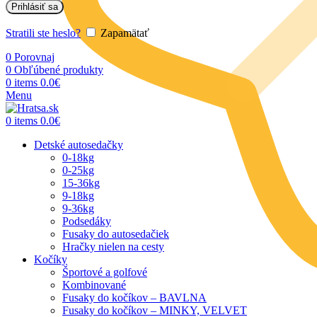
Prihlásiť sa
Stratili ste heslo?
Zapamätať
0
Porovnaj
0
Obľúbené produkty
0
items
0.0
€
Menu
0
items
0.0
€
Detské autosedačky
0-18kg
0-25kg
15-36kg
9-18kg
9-36kg
Podsedáky
Fusaky do autosedačiek
Hračky nielen na cesty
Kočíky
Športové a golfové
Kombinované
Fusaky do kočíkov – BAVLNA
Fusaky do kočíkov – MINKY, VELVET