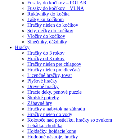
Fusaky do kočíkov – POLAR
Fusaky do kočíkov – VLNA
Rukávniky do kočíka
Tašky ku kočíkom
Hračky nielen do kočíkov
Sety, dečky do kočíkov
Vložky do kočíkov
Slnečníky, dáždniky
Hračky
Hračky do 3 rokov
Hračky od 3 rokov
Hračky nielen pre chlapcov
Hračky nielen pre dievčatá
Licenčné hračky, tovar
Plyšové hračky
Drevené hračky
Hracie deky, penové puzzle
Školské potreby
Zábavné hry
Hračky a nábytok na záhradu
Hračky nielen do vody
Kolotoče nad postieľku, hračky so zvukom
Lehátka, chodítka
Hojdačky, hojdacie kone
Hudobné nástroje, hračky