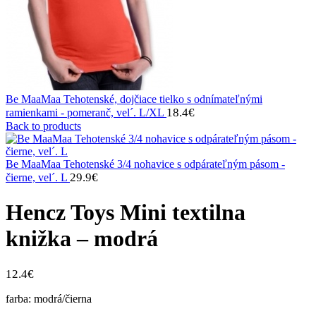
Be MaaMaa Tehotenské, dojčiace tielko s odnímateľnými
18.4
€
ramienkami - pomeranč, vel´. L/XL
Back to products
Be MaaMaa Tehotenské 3/4 nohavice s odpárateľným pásom -
29.9
€
čierne, vel´. L
Hencz Toys Mini textilna
knižka – modrá
12.4
€
farba: modrá/čierna