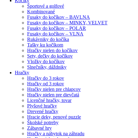
Kočíky
Športové a golfové
Kombinované
Fusaky do kočíkov – BAVLNA
Fusaky do kočíkov – MINKY, VELVET
Fusaky do kočíkov – POLAR
Fusaky do kočíkov – VLNA
Rukávniky do kočíka
Tašky ku kočíkom
Hračky nielen do kočíkov
Sety, dečky do kočíkov
Vložky do kočíkov
Slnečníky, dáždniky
Hračky
Hračky do 3 rokov
Hračky od 3 rokov
Hračky nielen pre chlapcov
Hračky nielen pre dievčatá
Licenčné hračky, tovar
Plyšové hračky
Drevené hračky
Hracie deky, penové puzzle
Školské potreby
Zábavné hry
Hračky a nábytok na záhradu