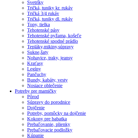
Svetríky
Tričká, tuniky kr. rukáv
Tričká 3/4 rukáv
Tričká, tuniky dl. rukáv
Topy, tielka
Tehotenské pásy
Tehotenské pyžama, košeľe
Tehotenské spodné prádlo
Tepláky,mikiny,súpravy
Sukne,šaty
Nohavice, traky, jeansy
Kraťasy
Legíny
Pančuchy
Bundy, kabáty, vesty
Nosiace oblečenie
Potreby pre mamičky
Pôrod
Súpravy do porodnice
Dojčenie
Potreby, pomôcky na dojčenie
Kokony pre babatka
Prebaľovanie, plienky
Prebaľovacie podložky
Kúpanie