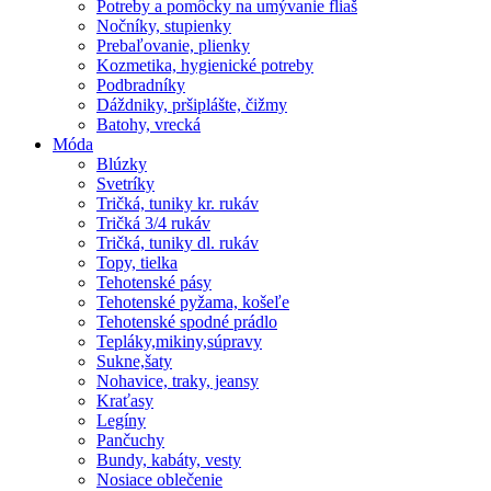
Potreby a pomôcky na umývanie fliaš
Nočníky, stupienky
Prebaľovanie, plienky
Kozmetika, hygienické potreby
Podbradníky
Dáždniky, pršiplášte, čižmy
Batohy, vrecká
Móda
Blúzky
Svetríky
Tričká, tuniky kr. rukáv
Tričká 3/4 rukáv
Tričká, tuniky dl. rukáv
Topy, tielka
Tehotenské pásy
Tehotenské pyžama, košeľe
Tehotenské spodné prádlo
Tepláky,mikiny,súpravy
Sukne,šaty
Nohavice, traky, jeansy
Kraťasy
Legíny
Pančuchy
Bundy, kabáty, vesty
Nosiace oblečenie