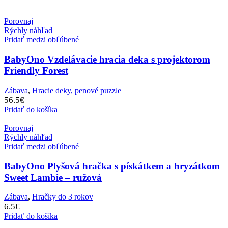
Porovnaj
Rýchly náhľad
Pridať medzi obľúbené
BabyOno Vzdelávacie hracia deka s projektorom
Friendly Forest
Zábava
,
Hracie deky, penové puzzle
56.5
€
Pridať do košíka
Porovnaj
Rýchly náhľad
Pridať medzi obľúbené
BabyOno Plyšová hračka s pískátkem a hryzátkom
Sweet Lambie – ružová
Zábava
,
Hračky do 3 rokov
6.5
€
Pridať do košíka