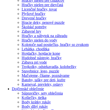
Hračky nielen pre chlapcov
Hračky nielen pre dievčatá
Licenčné hračky, tovar
Plyšové hračky
Drevené hračky
Hracie deky, penové puzzle
Školské potreby
Zábavné hry
Hračky a nábytok na záhradu
Hračky nielen do vody
Kolotoče nad postieľku, hračky so zvukom
Lehátka, chodítka
Hojdačky, hojdacie kone
Hudobné nástroje, hračky
Zábava pri vode
Trojkolky, odstrkavadla, kolobežky
Stavebnice, lego, puzzle
Maľujeme, čítame, poznávame
Batohy, tašky pre deti, kufre
Karneval, prevleky, oslavy
Dojčenské oblečenie
Súpravičky, sety oblečenia
Košieľky, tielka
Body krátky rukáv
Body dlhý rukáv