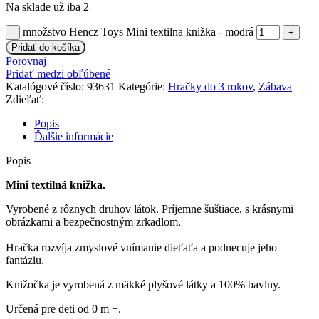
Na sklade už iba 2
množstvo Hencz Toys Mini textilna knižka - modrá
Pridať do košíka
Porovnaj
Pridať medzi obľúbené
Katalógové číslo:
93631
Kategórie:
Hračky do 3 rokov
,
Zábava
Zdieľať:
Popis
Ďalšie informácie
Popis
Mini textilná knižka.
Vyrobené z rôznych druhov látok. Príjemne šuštiace, s krásnymi
obrázkami a bezpečnostným zrkadlom.
Hračka rozvíja zmyslové vnímanie dieťaťa a podnecuje jeho
fantáziu.
Knižočka je vyrobená z mäkké plyšové látky a 100% bavlny.
Určená pre deti od 0 m +.