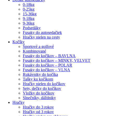
0-18kg
0-25kg
15-36kg
9-18kg
9-36kg
Podsedáky
Fusaky do autosedačiek
Hračky nielen na cesty
Kočíky
Športové a golfové
Kombinované
Fusaky do kočíkov – BAVLNA
Fusaky do kočíkov – MINKY, VELVET
Fusaky do kočíkov – POLAR
Fusaky do kočíkov – VLNA
Rukávniky do kočíka
Tašky ku kočíkom
Hračky nielen do kočíkov
Sety, dečky do kočíkov
Vložky do kočíkov
Slnečníky, dáždniky
Hračky
Hračky do 3 rokov
Hračky od 3 rokov