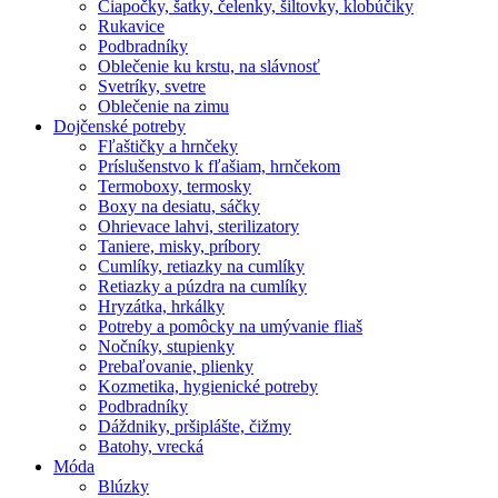
Čiapočky, šatky, čelenky, šiltovky, klobúčiky
Rukavice
Podbradníky
Oblečenie ku krstu, na slávnosť
Svetríky, svetre
Oblečenie na zimu
Dojčenské potreby
Fľaštičky a hrnčeky
Príslušenstvo k fľašiam, hrnčekom
Termoboxy, termosky
Boxy na desiatu, sáčky
Ohrievace lahvi, sterilizatory
Taniere, misky, príbory
Cumlíky, retiazky na cumlíky
Retiazky a púzdra na cumlíky
Hryzátka, hrkálky
Potreby a pomôcky na umývanie fliaš
Nočníky, stupienky
Prebaľovanie, plienky
Kozmetika, hygienické potreby
Podbradníky
Dáždniky, pršiplášte, čižmy
Batohy, vrecká
Móda
Blúzky