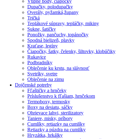
Vtipné body, čiapočky
Dupačky, polodupačky
Overály, pyžamká,župany
Tričká
Teplákové súpravy, tepláčky, mikiny
Sukne, šatičky
Ponožky, pančuchy, topánočky
Spodná bielizeň, plavky
Kraťase, legíny
Čiapočky, šatky, čelenky, šiltovky, klobúčiky
Rukavice
Podbradníky
Oblečenie ku krstu, na slávnosť
Svetríky, svetre
Oblečenie na zimu
Dojčenské potreby
Fľaštičky a hrnčeky
Príslušenstvo k fľašiam, hrnčekom
Termoboxy, termosky
Boxy na desiatu, sáčky
Ohrievace lahvi, sterilizatory
Taniere, misky, príbory
Cumlíky, retiazky na cumlíky
Retiazky a púzdra na cumlíky
Hryzátka, hrkálky