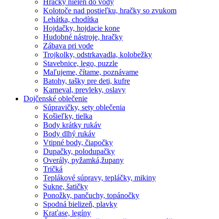
Hračky nielen do vody
Kolotoče nad postieľku, hračky so zvukom
Lehátka, chodítka
Hojdačky, hojdacie kone
Hudobné nástroje, hračky
Zábava pri vode
Trojkolky, odstrkavadla, kolobežky
Stavebnice, lego, puzzle
Maľujeme, čítame, poznávame
Batohy, tašky pre deti, kufre
Karneval, prevleky, oslavy
Dojčenské oblečenie
Súpravičky, sety oblečenia
Košieľky, tielka
Body krátky rukáv
Body dlhý rukáv
Vtipné body, čiapočky
Dupačky, polodupačky
Overály, pyžamká,župany
Tričká
Teplákové súpravy, tepláčky, mikiny
Sukne, šatičky
Ponožky, pančuchy, topánočky
Spodná bielizeň, plavky
Kraťase, legíny