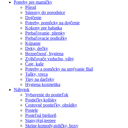
Potreby pre mamičky
Pôrod
Súpravy do porodnice
Dojčenie
Potreby, pomôcky na dojčenie
Kokony pre babatka
Prebaľovanie, plienky
Prebaľovacie podložky
Kúpanie
Deky, dečky
Bezpečnosť, hygiena
Zvlhčovače vzduchu, váhy
Čaje, kaše
Potreby a pomôcky na umývanie fliaš
Tašky, vreca
Tipy na darčeky
Hygiena kozmetika
Nábytok
Vybavenie do postieľok
Postieľky,kolísky
Cestovné postieľky, ohrádky
Postele
Posteľná bielizeň
Stany,týpí,teepee
Skrine,komody,poličky, boxy