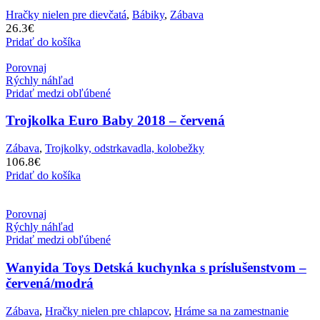
Hračky nielen pre dievčatá
,
Bábiky
,
Zábava
26.3
€
Pridať do košíka
Porovnaj
Rýchly náhľad
Pridať medzi obľúbené
Trojkolka Euro Baby 2018 – červená
Zábava
,
Trojkolky, odstrkavadla, kolobežky
106.8
€
Pridať do košíka
Porovnaj
Rýchly náhľad
Pridať medzi obľúbené
Wanyida Toys Detská kuchynka s príslušenstvom –
červená/modrá
Zábava
,
Hračky nielen pre chlapcov
,
Hráme sa na zamestnanie