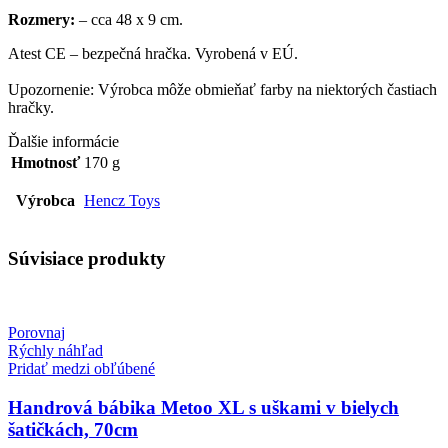
Rozmery:
– cca 48 x 9 cm.
Atest CE – bezpečná hračka. Vyrobená v EÚ.
Upozornenie: Výrobca môže obmieňať farby na niektorých častiach
hračky.
Ďalšie informácie
Hmotnosť
170 g
Výrobca
Hencz Toys
Súvisiace produkty
Porovnaj
Rýchly náhľad
Pridať medzi obľúbené
Handrová bábika Metoo XL s uškami v bielych
šatičkách, 70cm