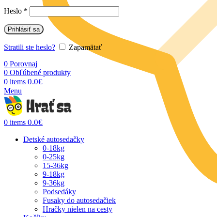
Heslo
*
Prihlásiť sa
Stratili ste heslo?
Zapamätať
0
Porovnaj
0
Obľúbené produkty
0.0
€
0
items
Menu
0.0
€
0
items
Detské autosedačky
0-18kg
0-25kg
15-36kg
9-18kg
9-36kg
Podsedáky
Fusaky do autosedačiek
Hračky nielen na cesty