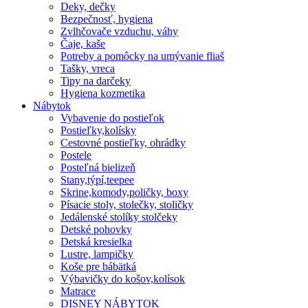
Deky, dečky
Bezpečnosť, hygiena
Zvlhčovače vzduchu, váhy
Čaje, kaše
Potreby a pomôcky na umývanie fliaš
Tašky, vreca
Tipy na darčeky
Hygiena kozmetika
Nábytok
Vybavenie do postieľok
Postieľky,kolísky
Cestovné postieľky, ohrádky
Postele
Posteľná bielizeň
Stany,týpí,teepee
Skrine,komody,poličky, boxy
Písacie stoly, stolečky, stoličky
Jedálenské stolíky stolčeky
Detské pohovky
Detská kresielka
Lustre, lampičky
Koše pre bábätká
Výbavičky do košov,kolísok
Matrace
DISNEY NÁBYTOK