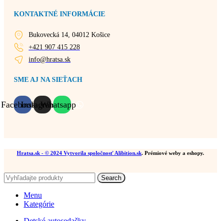
KONTAKTNÉ INFORMÁCIE
Bukovecká 14, 04012 Košice
+421 907 415 228
info@hratsa.sk
SME AJ NA SIEŤACH
Facebook
Instagram
Whatsapp
Hratsa.sk
- © 2024 Vytvorila spoločnosť
Alibition.sk
. Prémiové weby a eshopy.
Search
Menu
Kategórie
Detské autosedačky