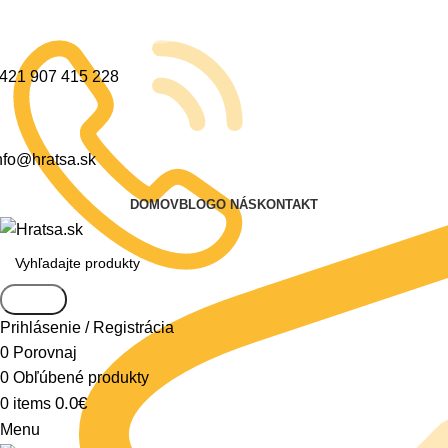
421 907 415 228
nfo@hratsa.sk
DOMOV
BLOG
O NÁS
KONTAKT
Search
Prihlásenie / Registrácia
0
Porovnaj
0
Obľúbené produkty
0.0
€
0
items
Menu