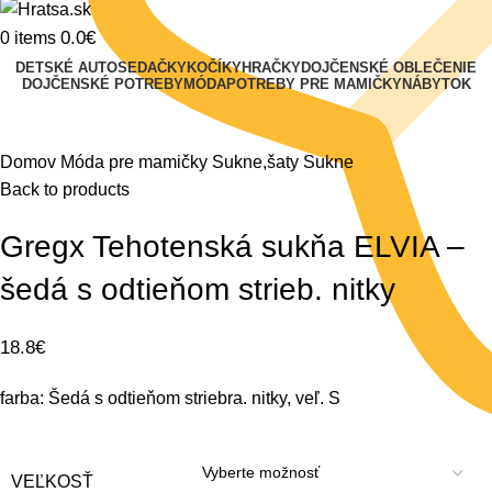
0.0
€
0
items
DETSKÉ AUTOSEDAČKY
KOČÍKY
HRAČKY
DOJČENSKÉ OBLEČENIE
DOJČENSKÉ POTREBY
MÓDA
POTREBY PRE MAMIČKY
NÁBYTOK
Klikni na zväčšenie
Domov
Móda pre mamičky
Sukne,šaty
Sukne
Back to products
Gregx Tehotenská sukňa ELVIA –
šedá s odtieňom strieb. nitky
18.8
€
farba: Šedá s odtieňom striebra. nitky, veľ. S
VEĽKOSŤ