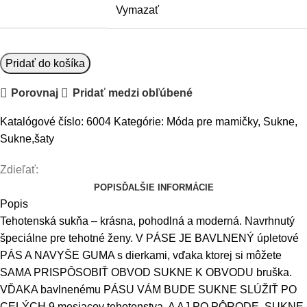
Vymazať
množstvo
Pridať do košíka
Gregx
Porovnaj
Pridať medzi obľúbené
Tehotenská
sukňa
Katalógové číslo:
6004
Kategórie:
Móda pre mamičky
,
Sukne
,
ELVIA
Sukne,šaty
-
šedá
Zdieľať:
s
POPIS
ĎALŠIE INFORMÁCIE
odtieňom
Popis
strieb.
Tehotenská sukňa – krásna, pohodlná a moderná. Navrhnutý
nitky
špeciálne pre tehotné ženy. V PÁSE JE BAVLNENÝ úpletové
PÁS A NAVYŠE GUMA s dierkami, vďaka ktorej si môžete
SAMA PRISPÔSOBIŤ OBVOD SUKNE K OBVODU bruška.
VĎAKA bavlnenému PÁSU VÁM BUDE SUKNE SLÚŽIŤ PO
CELÝCH 9 mesiacov tehotenstva, A AJ PO PÔRODE. SUKNE