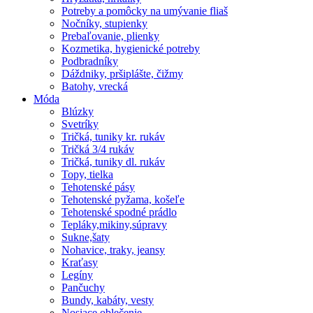
Potreby a pomôcky na umývanie fliaš
Nočníky, stupienky
Prebaľovanie, plienky
Kozmetika, hygienické potreby
Podbradníky
Dáždniky, pršiplášte, čižmy
Batohy, vrecká
Móda
Blúzky
Svetríky
Tričká, tuniky kr. rukáv
Tričká 3/4 rukáv
Tričká, tuniky dl. rukáv
Topy, tielka
Tehotenské pásy
Tehotenské pyžama, košeľe
Tehotenské spodné prádlo
Tepláky,mikiny,súpravy
Sukne,šaty
Nohavice, traky, jeansy
Kraťasy
Legíny
Pančuchy
Bundy, kabáty, vesty
Nosiace oblečenie