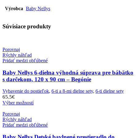
Výrobca
Baby Nellys
Súvisiace produkty
Porovnaj
Rýchly náhľad
Pridať medzi obľúbené
Baby Nellys 6-dielna výhodná súprava pre bábätko
s darčekom, 120 x 90 cm – Begónie
Vybavenie do postieľok
,
6-ti a 8-mi dielne sety
,
6-ti dielne sety
65.5
€
Výber možností
Porovnaj
Rýchly náhľad
Pridať medzi obľúbené
Baby Nellys Detské bavlnené prestieradlo do