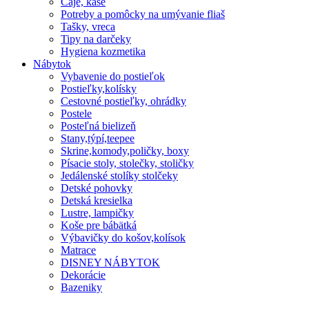
Čaje, kaše
Potreby a pomôcky na umývanie fliaš
Tašky, vreca
Tipy na darčeky
Hygiena kozmetika
Nábytok
Vybavenie do postieľok
Postieľky,kolísky
Cestovné postieľky, ohrádky
Postele
Posteľná bielizeň
Stany,týpí,teepee
Skrine,komody,poličky, boxy
Písacie stoly, stolečky, stoličky
Jedálenské stolíky stolčeky
Detské pohovky
Detská kresielka
Lustre, lampičky
Koše pre bábätká
Výbavičky do košov,kolísok
Matrace
DISNEY NÁBYTOK
Dekorácie
Bazeniky