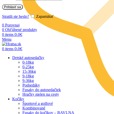
Prihlásiť sa
Stratili ste heslo?
Zapamätať
0
Porovnaj
0
Obľúbené produkty
0.0
€
0
items
Menu
0.0
€
0
items
Detské autosedačky
0-18kg
0-25kg
15-36kg
9-18kg
9-36kg
Podsedáky
Fusaky do autosedačiek
Hračky nielen na cesty
Kočíky
Športové a golfové
Kombinované
Fusaky do kočíkov – BAVLNA