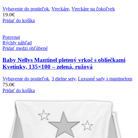
Vybavenie do postieľok
,
Vreckáre
,
Vreckáre na čokoľvek
19.0
€
Pridať do košíka
Porovnaj
Rýchly náhľad
Pridať medzi obľúbené
Baby Nellys Mantinel pletený vrkoč s obliečkami
Kvetinky, 135×100 – zelená, ružová
Vybavenie do postieľok
,
3 dielne sety
,
Luxusné sady s mantinelom
75.0
€
Pridať do košíka