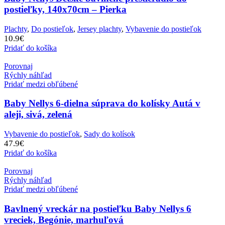
postieľky, 140x70cm – Pierka
Plachty
,
Do postieľok
,
Jersey plachty
,
Vybavenie do postieľok
10.9
€
Pridať do košíka
Porovnaj
Rýchly náhľad
Pridať medzi obľúbené
Baby Nellys 6-dielna súprava do kolísky Autá v
aleji, sivá, zelená
Vybavenie do postieľok
,
Sady do kolísok
47.9
€
Pridať do košíka
Porovnaj
Rýchly náhľad
Pridať medzi obľúbené
Bavlnený vreckár na postieľku Baby Nellys 6
vreciek, Begónie, marhuľová