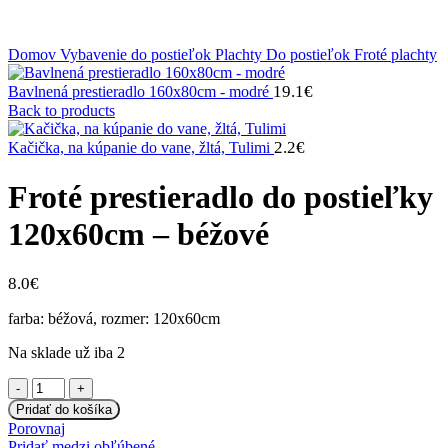
Klikni na zväčšenie
Domov
Vybavenie do postieľok
Plachty
Do postieľok
Froté plachty
19.1
€
Bavlnená prestieradlo 160x80cm - modré
Back to products
2.2
€
Kačička, na kúpanie do vane, žltá, Tulimi
Froté prestieradlo do postieľky
120x60cm – béžové
8.0
€
farba: béžová, rozmer: 120x60cm
Na sklade už iba 2
množstvo
Froté
Pridať do košíka
prestieradlo
Porovnaj
do
Pridať medzi obľúbené