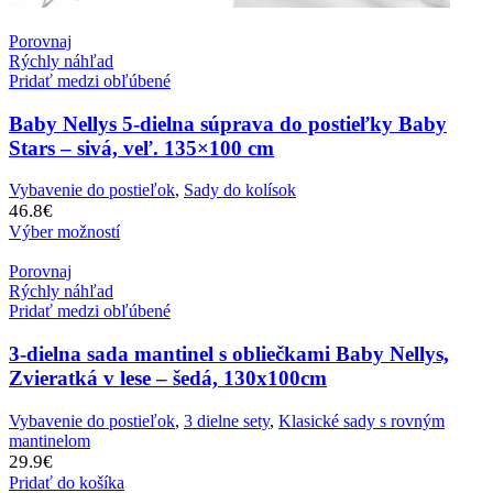
Porovnaj
Rýchly náhľad
Pridať medzi obľúbené
Baby Nellys 5-dielna súprava do postieľky Baby
Stars – sivá, veľ. 135×100 cm
Vybavenie do postieľok
,
Sady do kolísok
46.8
€
Výber možností
Porovnaj
Rýchly náhľad
Pridať medzi obľúbené
3-dielna sada mantinel s obliečkami Baby Nellys,
Zvieratká v lese – šedá, 130x100cm
Vybavenie do postieľok
,
3 dielne sety
,
Klasické sady s rovným
mantinelom
29.9
€
Pridať do košíka