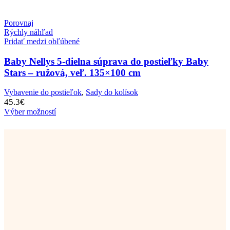
Porovnaj
Rýchly náhľad
Pridať medzi obľúbené
Baby Nellys 5-dielna súprava do postieľky Baby
Stars – ružová, veľ. 135×100 cm
Vybavenie do postieľok
,
Sady do kolísok
45.3
€
Výber možností