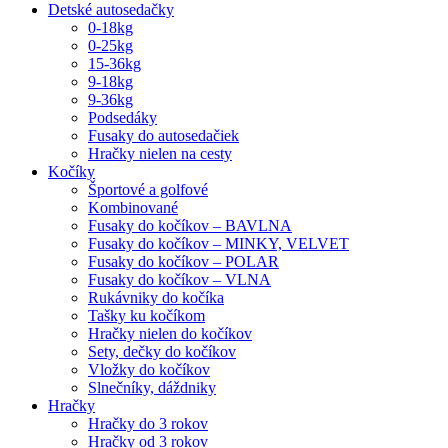
Detské autosedačky
0-18kg
0-25kg
15-36kg
9-18kg
9-36kg
Podsedáky
Fusaky do autosedačiek
Hračky nielen na cesty
Kočíky
Športové a golfové
Kombinované
Fusaky do kočíkov – BAVLNA
Fusaky do kočíkov – MINKY, VELVET
Fusaky do kočíkov – POLAR
Fusaky do kočíkov – VLNA
Rukávniky do kočíka
Tašky ku kočíkom
Hračky nielen do kočíkov
Sety, dečky do kočíkov
Vložky do kočíkov
Slnečníky, dáždniky
Hračky
Hračky do 3 rokov
Hračky od 3 rokov