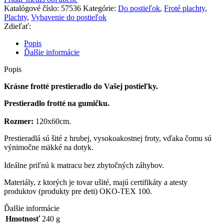
postieľky
Katalógové číslo:
57536
Kategórie:
Do postieľok
,
Froté plachty
,
120x60cm
Plachty
,
Vybavenie do postieľok
-
Zdieľať:
béžové
Popis
Ďalšie informácie
Popis
Krásne frotté prestieradlo do Vašej postieľky.
Prestieradlo frotté na gumičku.
Rozmer:
120x60cm.
Prestieradlá sú šité z hrubej, vysokoakostnej froty, vďaka čomu sú
výnimočne mäkké na dotyk.
Ideálne priľnú k matracu bez zbytočných záhybov.
Materiály, z ktorých je tovar ušité, majú certifikáty a atesty
produktov (produkty pre deti) OKO-TEX 100.
Ďalšie informácie
Hmotnosť
240 g