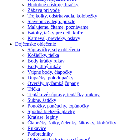
Hudobné nástroje, hračky
Zábava pri vode
Trojkolky, odstrkavadla, kolobežky
Stavebnice, lego, puzzle
Maľujeme, čítame, poznávame
Batohy, tašky pre deti, kufre
Karneval, prevleky, oslavy
Dojčenské oblečenie
Súpravičky, sety oblečenia
Košieľky, tielka
Body krátky rukáv
Body dlhý rukáv
Vtipné body, čiapočky
Dupačky, polodupačky
Overály, pyžamká,župany
Tričká
Teplákové súpravy, tepláčky, mikiny
Sukne, šatičky
Ponožky, pančuchy, topánočky
Spodná bielizeň, plavky
Kraťase, legíny
Čiapočky, šatky, čelenky, šiltovky, klobúčiky
Rukavice
Podbradníky
Oblečenie ku krstu, na slávnosť