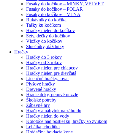
Fusaky do kočíkov – MINKY, VELVET
Fusaky do kočíkov – POLAR
Fusaky do kočíkov – VLNA
Rukávniky do kočíka
Tašky ku kočíkom
Hračky nielen do kočíkov
Sety, dečky do kočíkov
Vložky do kočíkov
Slnečníky, dáždniky
Hračky
Hračky do 3 rokov
Hračky od 3 rokov
Hračky nielen pre chlapcov
Hračky nielen pre dievčatá
Licenčné hračky, tovar
Plyšové hračky
Drevené hračky
Hracie deky, penové puzzle
Školské potreby
Zábavné hry
Hračky a nábytok na záhradu
Hračky nielen do vody
Kolotoče nad postieľku, hračky so zvukom
Lehátka, chodítka
Hojdačky, hojdacie kone