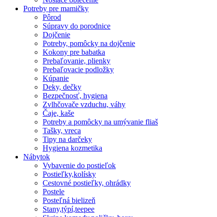
Potreby pre mamičky
Pôrod
Súpravy do porodnice
Dojčenie
Potreby, pomôcky na dojčenie
Kokony pre babatka
Prebaľovanie, plienky
Prebaľovacie podložky
Kúpanie
Deky, dečky
Bezpečnosť, hygiena
Zvlhčovače vzduchu, váhy
Čaje, kaše
Potreby a pomôcky na umývanie fliaš
Tašky, vreca
Tipy na darčeky
Hygiena kozmetika
Nábytok
Vybavenie do postieľok
Postieľky,kolísky
Cestovné postieľky, ohrádky
Postele
Posteľná bielizeň
Stany,týpí,teepee