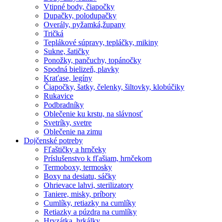
Vtipné body, čiapočky
Dupačky, polodupačky
Overály, pyžamká,župany
Tričká
Teplákové súpravy, tepláčky, mikiny
Sukne, šatičky
Ponožky, pančuchy, topánočky
Spodná bielizeň, plavky
Kraťase, legíny
Čiapočky, šatky, čelenky, šiltovky, klobúčiky
Rukavice
Podbradníky
Oblečenie ku krstu, na slávnosť
Svetríky, svetre
Oblečenie na zimu
Dojčenské potreby
Fľaštičky a hrnčeky
Príslušenstvo k fľašiam, hrnčekom
Termoboxy, termosky
Boxy na desiatu, sáčky
Ohrievace lahvi, sterilizatory
Taniere, misky, príbory
Cumlíky, retiazky na cumlíky
Retiazky a púzdra na cumlíky
Hryzátka, hrkálky