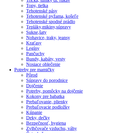
Tričká, tuniky dl. rukáv
Topy, tielka
Tehotenské pásy
Tehotenské pyžama, košeľe
Tehotenské spodné prádlo
Tepláky,mikiny,súpravy
Sukne,šaty
Nohavice, traky, jeansy
Kraťasy
Legíny
Pančuchy
Bundy, kabáty, vesty
Nosiace oblečenie
Potreby pre mamičky
Pôrod
Súpravy do porodnice
Dojčenie
Potreby, pomôcky na dojčenie
Kokony pre babatka
Prebaľovanie, plienky
Prebaľovacie podložky
Kúpanie
Deky, dečky
Bezpečnosť, hygiena
Zvlhčovače vzduchu, váhy