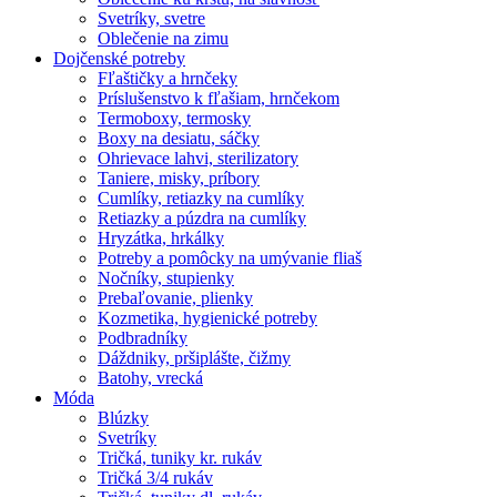
Svetríky, svetre
Oblečenie na zimu
Dojčenské potreby
Fľaštičky a hrnčeky
Príslušenstvo k fľašiam, hrnčekom
Termoboxy, termosky
Boxy na desiatu, sáčky
Ohrievace lahvi, sterilizatory
Taniere, misky, príbory
Cumlíky, retiazky na cumlíky
Retiazky a púzdra na cumlíky
Hryzátka, hrkálky
Potreby a pomôcky na umývanie fliaš
Nočníky, stupienky
Prebaľovanie, plienky
Kozmetika, hygienické potreby
Podbradníky
Dáždniky, pršiplášte, čižmy
Batohy, vrecká
Móda
Blúzky
Svetríky
Tričká, tuniky kr. rukáv
Tričká 3/4 rukáv