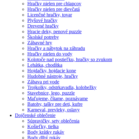
Hračky nielen pre chlapcov
Hračky nielen pre dievčatá
Licenčné hračky, tovar
Plyšové hračky
Drevené hračky
Hracie deky, penové puzzle
Školské potreby
Zábavné hry
Hračky a nábytok na záhradu
Hračky nielen do vody
Kolotoče nad postieľku, hračky so zvukom
Lehátka, chodítka
Hojdačky, hojdacie kone
Hudobné nástroje, hračky
Zábava pri vode
Trojkolky, odstrkavadla, kolobežky
Stavebnice, lego, puzzle
Maľujeme, čítame, poznávame
Batohy, tašky pre deti, kufre
Karneval, prevleky, oslavy
Dojčenské oblečenie
Súpravičky, sety oblečenia
Košieľky, tielka
Body krátky rukáv
Body dlhý rukáv