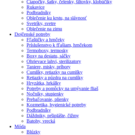
Čiapočky, šatky, čelenky, šiltovky, klobúčiky
Rukavice
Podbradníky
Oblečenie ku krstu, na slávnosť
Svetríky, svetre
Oblečenie na zimu
Dojčenské potreby
Fľaštičky a hrnčeky
Príslušenstvo k fľašiam, hrnčekom
Termoboxy, termosky
Boxy na desiatu, sáčky
Ohrievace lahvi, sterilizatory
Taniere, misky, príbory
Cumlíky, retiazky na cumlíky
Retiazky a púzdra na cumlíky
Hryzátka, hrkálky
Potreby a pomôcky na umývanie fliaš
Nočníky, stupienky
Prebaľovanie, plienky
Kozmetika, hygienické potreby
Podbradníky
Dáždniky, pršiplášte, čižmy
Batohy, vrecká
Móda
Blúzky