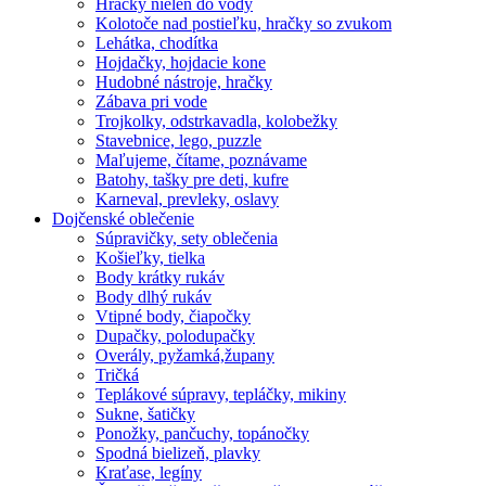
Hračky nielen do vody
Kolotoče nad postieľku, hračky so zvukom
Lehátka, chodítka
Hojdačky, hojdacie kone
Hudobné nástroje, hračky
Zábava pri vode
Trojkolky, odstrkavadla, kolobežky
Stavebnice, lego, puzzle
Maľujeme, čítame, poznávame
Batohy, tašky pre deti, kufre
Karneval, prevleky, oslavy
Dojčenské oblečenie
Súpravičky, sety oblečenia
Košieľky, tielka
Body krátky rukáv
Body dlhý rukáv
Vtipné body, čiapočky
Dupačky, polodupačky
Overály, pyžamká,župany
Tričká
Teplákové súpravy, tepláčky, mikiny
Sukne, šatičky
Ponožky, pančuchy, topánočky
Spodná bielizeň, plavky
Kraťase, legíny