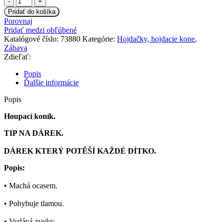
Euro
Pridať do košíka
Baby
Porovnaj
Hojdací
Pridať medzi obľúbené
koník
Katalógové číslo:
73880
Kategórie:
Hojdačky, hojdacie kone
,
-
Zábava
sv.
Zdieľať:
hnedý
Popis
Ďalšie informácie
Popis
Houpací koník.
TIP NA DÁREK.
DÁREK KTERÝ POTĚŠÍ KAŽDÉ DÍTKO.
Popis:
• Machá ocasem.
• Pohybuje tlamou.
• Vydává zvuky.