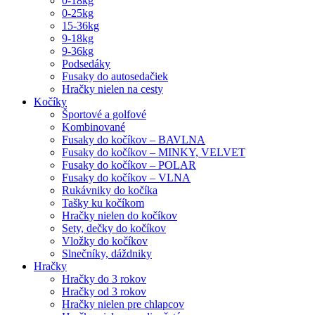
0-18kg
0-25kg
15-36kg
9-18kg
9-36kg
Podsedáky
Fusaky do autosedačiek
Hračky nielen na cesty
Kočíky
Športové a golfové
Kombinované
Fusaky do kočíkov – BAVLNA
Fusaky do kočíkov – MINKY, VELVET
Fusaky do kočíkov – POLAR
Fusaky do kočíkov – VLNA
Rukávniky do kočíka
Tašky ku kočíkom
Hračky nielen do kočíkov
Sety, dečky do kočíkov
Vložky do kočíkov
Slnečníky, dáždniky
Hračky
Hračky do 3 rokov
Hračky od 3 rokov
Hračky nielen pre chlapcov