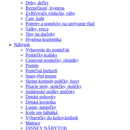
Deky, dečky
Bezpečnosť, hygiena
Zvlhčovače vzduchu, váhy
Čaje, kaše
Potreby a pomôcky na umývanie fliaš
Tašky, vreca
Tipy na darčeky
Hygiena kozmetika
Nábytok
Vybavenie do postieľok
Postieľky,kolísky
Cestovné postieľky, ohrádky
Postele
Posteľná bielizeň
Stany,týpí,teepee
Skrine,komody,poličky, boxy
Písacie stoly, stolečky, stoličky
Jedálenské stolíky stolčeky
Detské pohovky
Detská kresielka
Lustre, lampičky
Koše pre bábätká
Výbavičky do košov,kolísok
Matrace
DISNEY NÁBYTOK