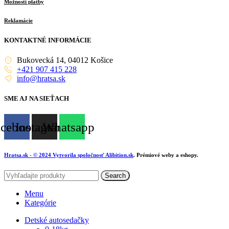
Možnosti platby
Reklamácie
KONTAKTNÉ INFORMÁCIE
Bukovecká 14, 04012 Košice
+421 907 415 228
info@hratsa.sk
SME AJ NA SIEŤACH
acebook
Instagram
Whatsapp
Hratsa.sk
- © 2024 Vytvorila spoločnosť
Alibition.sk
. Prémiové weby a eshopy.
Search
Menu
Kategórie
Detské autosedačky