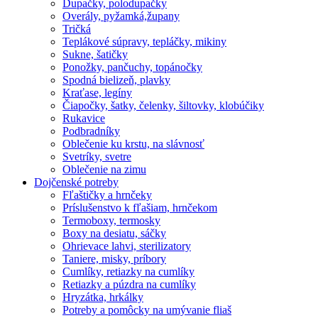
Dupačky, polodupačky
Overály, pyžamká,župany
Tričká
Teplákové súpravy, tepláčky, mikiny
Sukne, šatičky
Ponožky, pančuchy, topánočky
Spodná bielizeň, plavky
Kraťase, legíny
Čiapočky, šatky, čelenky, šiltovky, klobúčiky
Rukavice
Podbradníky
Oblečenie ku krstu, na slávnosť
Svetríky, svetre
Oblečenie na zimu
Dojčenské potreby
Fľaštičky a hrnčeky
Príslušenstvo k fľašiam, hrnčekom
Termoboxy, termosky
Boxy na desiatu, sáčky
Ohrievace lahvi, sterilizatory
Taniere, misky, príbory
Cumlíky, retiazky na cumlíky
Retiazky a púzdra na cumlíky
Hryzátka, hrkálky
Potreby a pomôcky na umývanie fliaš