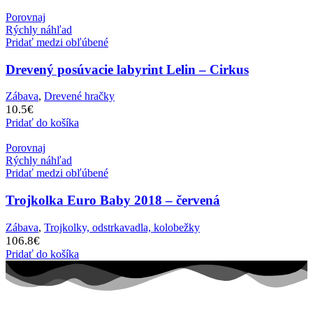
Porovnaj
Rýchly náhľad
Pridať medzi obľúbené
Drevený posúvacie labyrint Lelin – Cirkus
Zábava
,
Drevené hračky
10.5
€
Pridať do košíka
Porovnaj
Rýchly náhľad
Pridať medzi obľúbené
Trojkolka Euro Baby 2018 – červená
Zábava
,
Trojkolky, odstrkavadla, kolobežky
106.8
€
Pridať do košíka