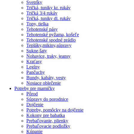
Svetríky
Tričká, tuniky kr. rukáv
Tričká 3/4 rukáv
Tričká, tuniky dl. rukáv
Topy, tielka
Tehotenské pásy
Tehotenské pyžama, košeľe
Tehotenské spodné prádlo
Tepláky,mikiny,súpravy
Sukne,šaty
Nohavice, traky, jeansy
Kraťasy
Legíny
Pančuchy
Bundy, kabáty, vesty
Nosiace oblečenie
Potreby pre mamičky
Pôrod
Súpravy do porodnice
Dojčenie
Potreby, pomôcky na dojčenie
Kokony pre babatka
Prebaľovanie, plienky
Prebaľovacie podložky
Kúpanie