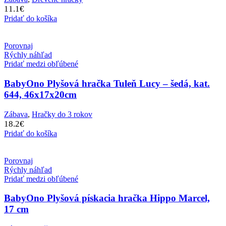
11.1
€
Pridať do košíka
Porovnaj
Rýchly náhľad
Pridať medzi obľúbené
BabyOno Plyšová hračka Tuleň Lucy – šedá, kat.
644, 46x17x20cm
Zábava
,
Hračky do 3 rokov
18.2
€
Pridať do košíka
Porovnaj
Rýchly náhľad
Pridať medzi obľúbené
BabyOno Plyšová pískacia hračka Hippo Marcel,
17 cm