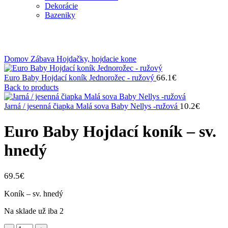
Dekorácie
Bazeniky
Klikni na zväčšenie
Domov
Zábava
Hojdačky, hojdacie kone
66.1
€
Euro Baby Hojdací koník Jednorožec - ružový
Back to products
10.2
€
Jarná / jesenná čiapka Malá sova Baby Nellys -ružová
Euro Baby Hojdací koník – sv.
hnedý
69.5
€
Koník – sv. hnedý
Na sklade už iba 2
množstvo