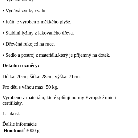
• Vydává zvuky cvalu.
• Kůň je vyroben z měkkého plyše.
• Stabilní lyžiny z lakovaného dřeva.
• Dřevěná rukojed na ruce.
• Sedlo a postroj z materiálu,který je příjemný na dotek.
Detailní rozměry:
Délka: 70cm, šířka: 28cm; výška: 71cm.
Pro děti s váhou max. 50 kg.
Vyrobeno z materiálu, které splňuji normy Evropské unie i
certifikáty.
1. jakost.
Ďalšie informácie
Hmotnosť
3000 g