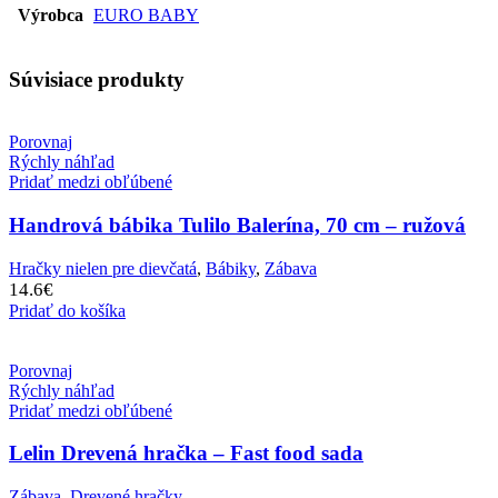
Výrobca
EURO BABY
Súvisiace produkty
Porovnaj
Rýchly náhľad
Pridať medzi obľúbené
Handrová bábika Tulilo Balerína, 70 cm – ružová
Hračky nielen pre dievčatá
,
Bábiky
,
Zábava
14.6
€
Pridať do košíka
Porovnaj
Rýchly náhľad
Pridať medzi obľúbené
Lelin Drevená hračka – Fast food sada
Zábava
,
Drevené hračky