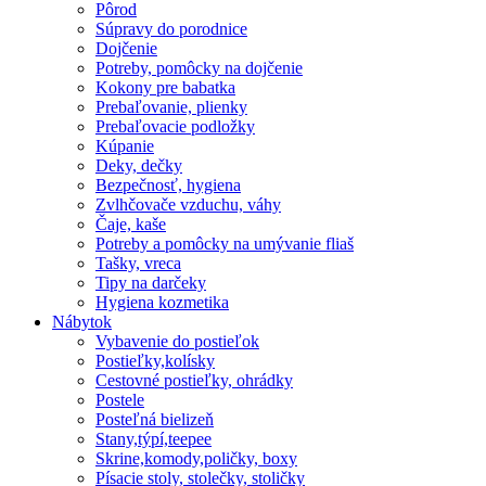
Pôrod
Súpravy do porodnice
Dojčenie
Potreby, pomôcky na dojčenie
Kokony pre babatka
Prebaľovanie, plienky
Prebaľovacie podložky
Kúpanie
Deky, dečky
Bezpečnosť, hygiena
Zvlhčovače vzduchu, váhy
Čaje, kaše
Potreby a pomôcky na umývanie fliaš
Tašky, vreca
Tipy na darčeky
Hygiena kozmetika
Nábytok
Vybavenie do postieľok
Postieľky,kolísky
Cestovné postieľky, ohrádky
Postele
Posteľná bielizeň
Stany,týpí,teepee
Skrine,komody,poličky, boxy
Písacie stoly, stolečky, stoličky