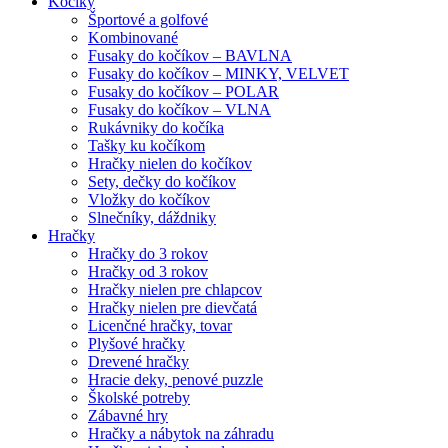
Kočíky
Športové a golfové
Kombinované
Fusaky do kočíkov – BAVLNA
Fusaky do kočíkov – MINKY, VELVET
Fusaky do kočíkov – POLAR
Fusaky do kočíkov – VLNA
Rukávniky do kočíka
Tašky ku kočíkom
Hračky nielen do kočíkov
Sety, dečky do kočíkov
Vložky do kočíkov
Slnečníky, dáždniky
Hračky
Hračky do 3 rokov
Hračky od 3 rokov
Hračky nielen pre chlapcov
Hračky nielen pre dievčatá
Licenčné hračky, tovar
Plyšové hračky
Drevené hračky
Hracie deky, penové puzzle
Školské potreby
Zábavné hry
Hračky a nábytok na záhradu