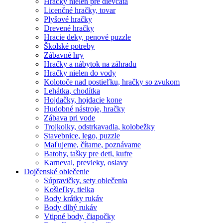
Hračky nielen pre dievčatá
Licenčné hračky, tovar
Plyšové hračky
Drevené hračky
Hracie deky, penové puzzle
Školské potreby
Zábavné hry
Hračky a nábytok na záhradu
Hračky nielen do vody
Kolotoče nad postieľku, hračky so zvukom
Lehátka, chodítka
Hojdačky, hojdacie kone
Hudobné nástroje, hračky
Zábava pri vode
Trojkolky, odstrkavadla, kolobežky
Stavebnice, lego, puzzle
Maľujeme, čítame, poznávame
Batohy, tašky pre deti, kufre
Karneval, prevleky, oslavy
Dojčenské oblečenie
Súpravičky, sety oblečenia
Košieľky, tielka
Body krátky rukáv
Body dlhý rukáv
Vtipné body, čiapočky