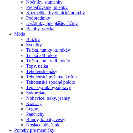
Nočníky, stupienky
Prebaľovanie, plienky
Kozmetika, hygienické potreby
Podbradníky
Dáždniky, pršiplášte, čižmy
Batohy, vrecká
Móda
Blúzky
Svetríky
Tričká, tuniky kr. rukáv
Tričká 3/4 rukáv
Tričká, tuniky dl. rukáv
Topy, tielka
Tehotenské pásy
Tehotenské pyžama, košeľe
Tehotenské spodné prádlo
Tepláky,mikiny,súpravy
Sukne,šaty
Nohavice, traky, jeansy
Kraťasy
Legíny
Pančuchy
Bundy, kabáty, vesty
Nosiace oblečenie
Potreby pre mamičky