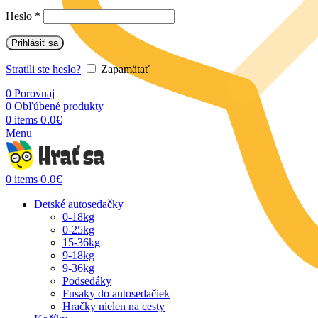
Heslo
*
Prihlásiť sa
Stratili ste heslo?
Zapamätať
0
Porovnaj
0
Obľúbené produkty
0.0
€
0
items
Menu
0.0
€
0
items
Detské autosedačky
0-18kg
0-25kg
15-36kg
9-18kg
9-36kg
Podsedáky
Fusaky do autosedačiek
Hračky nielen na cesty