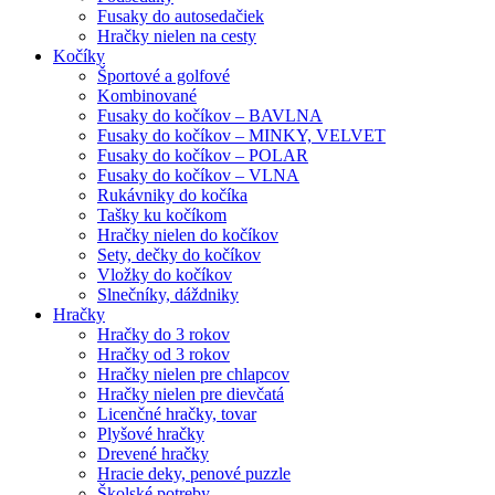
Fusaky do autosedačiek
Hračky nielen na cesty
Kočíky
Športové a golfové
Kombinované
Fusaky do kočíkov – BAVLNA
Fusaky do kočíkov – MINKY, VELVET
Fusaky do kočíkov – POLAR
Fusaky do kočíkov – VLNA
Rukávniky do kočíka
Tašky ku kočíkom
Hračky nielen do kočíkov
Sety, dečky do kočíkov
Vložky do kočíkov
Slnečníky, dáždniky
Hračky
Hračky do 3 rokov
Hračky od 3 rokov
Hračky nielen pre chlapcov
Hračky nielen pre dievčatá
Licenčné hračky, tovar
Plyšové hračky
Drevené hračky
Hracie deky, penové puzzle
Školské potreby