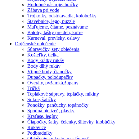
Hudobné nástroje, hračky
Zábava pri vode
Trojkolky, odstrkavadla, kolobežky
Stavebnice, lego, puzzle
Maľujeme, čítame, poznávame
Batohy, tašky pre deti, kufre
Karneval, prevleky, oslavy
Dojčenské oblečenie
Súpravičky, sety oblečenia
Košieľky, tielka
Body krátky rukáv
Body dlhý rukáv
Vtipné body, čiapočky
Dupačky, polodupačky
Overály, pyžamká,župany
Tričká
Teplákové súpravy, tepláčky, mikiny
Sukne, šatičky
Ponožky, pančuchy, topánočky
Spodná bielizeň, plavky
Kraťase, legíny
Čiapočky, šatky, čelenky, šiltovky, klobúčiky
Rukavice
Podbradníky
Oblečenie ku krstu, na slávnosť