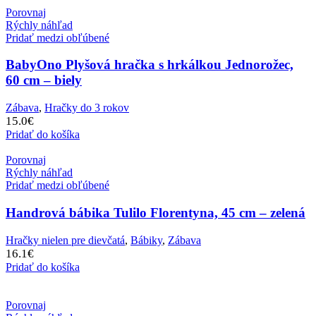
Porovnaj
Rýchly náhľad
Pridať medzi obľúbené
BabyOno Plyšová hračka s hrkálkou Jednorožec,
60 cm – biely
Zábava
,
Hračky do 3 rokov
15.0
€
Pridať do košíka
Porovnaj
Rýchly náhľad
Pridať medzi obľúbené
Handrová bábika Tulilo Florentyna, 45 cm – zelená
Hračky nielen pre dievčatá
,
Bábiky
,
Zábava
16.1
€
Pridať do košíka
Porovnaj