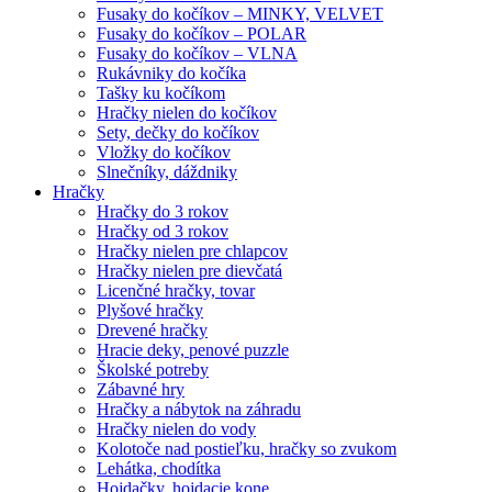
Fusaky do kočíkov – MINKY, VELVET
Fusaky do kočíkov – POLAR
Fusaky do kočíkov – VLNA
Rukávniky do kočíka
Tašky ku kočíkom
Hračky nielen do kočíkov
Sety, dečky do kočíkov
Vložky do kočíkov
Slnečníky, dáždniky
Hračky
Hračky do 3 rokov
Hračky od 3 rokov
Hračky nielen pre chlapcov
Hračky nielen pre dievčatá
Licenčné hračky, tovar
Plyšové hračky
Drevené hračky
Hracie deky, penové puzzle
Školské potreby
Zábavné hry
Hračky a nábytok na záhradu
Hračky nielen do vody
Kolotoče nad postieľku, hračky so zvukom
Lehátka, chodítka
Hojdačky, hojdacie kone