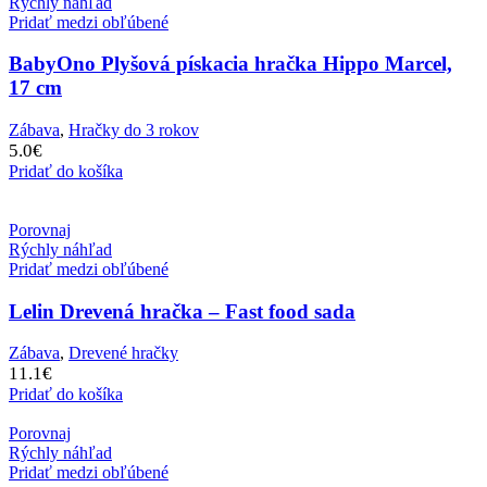
Rýchly náhľad
Pridať medzi obľúbené
BabyOno Plyšová pískacia hračka Hippo Marcel,
17 cm
Zábava
,
Hračky do 3 rokov
5.0
€
Pridať do košíka
Porovnaj
Rýchly náhľad
Pridať medzi obľúbené
Lelin Drevená hračka – Fast food sada
Zábava
,
Drevené hračky
11.1
€
Pridať do košíka
Porovnaj
Rýchly náhľad
Pridať medzi obľúbené