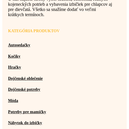
kojeneckých potrieb a vybavenia izbičiek pre chlapcov aj
pre dievčatá. Všetko sa snažíme dodať vo veľmi
krátkych termínoch.
KATEGÓRIA PRODUKTOV
Autosedačky
Kočíky
Hračky
Dojčenské oblečenie
Dojčenské potreby
Móda
Potreby pre mamičky
Nábytok do izbičky