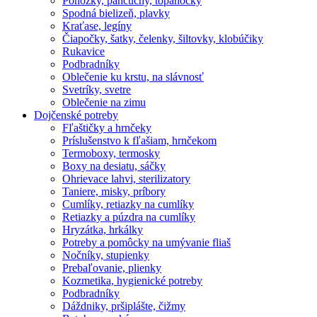
Ponožky, pančuchy, topánočky
Spodná bielizeň, plavky
Kraťase, legíny
Čiapočky, šatky, čelenky, šiltovky, klobúčiky
Rukavice
Podbradníky
Oblečenie ku krstu, na slávnosť
Svetríky, svetre
Oblečenie na zimu
Dojčenské potreby
Fľaštičky a hrnčeky
Príslušenstvo k fľašiam, hrnčekom
Termoboxy, termosky
Boxy na desiatu, sáčky
Ohrievace lahvi, sterilizatory
Taniere, misky, príbory
Cumlíky, retiazky na cumlíky
Retiazky a púzdra na cumlíky
Hryzátka, hrkálky
Potreby a pomôcky na umývanie fliaš
Nočníky, stupienky
Prebaľovanie, plienky
Kozmetika, hygienické potreby
Podbradníky
Dáždniky, pršiplášte, čižmy