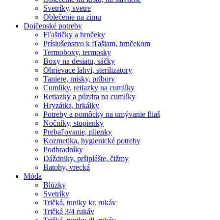
Svetríky, svetre
Oblečenie na zimu
Dojčenské potreby
Fľaštičky a hrnčeky
Príslušenstvo k fľašiam, hrnčekom
Termoboxy, termosky
Boxy na desiatu, sáčky
Ohrievace lahvi, sterilizatory
Taniere, misky, príbory
Cumlíky, retiazky na cumlíky
Retiazky a púzdra na cumlíky
Hryzátka, hrkálky
Potreby a pomôcky na umývanie fliaš
Nočníky, stupienky
Prebaľovanie, plienky
Kozmetika, hygienické potreby
Podbradníky
Dáždniky, pršiplášte, čižmy
Batohy, vrecká
Móda
Blúzky
Svetríky
Tričká, tuniky kr. rukáv
Tričká 3/4 rukáv