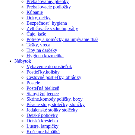
Prebaľovanie, plienky
Prebaľovacie podložky
Kúpanie
Deky, dečky
Bezpečnosť, hygiena
Zvlhčovače vzduchu, váhy
Čaje, kaše
Potreby a pomôcky na umývanie fliaš
Tašky, vreca
Tipy na darčeky
Hygiena kozmetika
Nábytok
Vybavenie do postieľok
Postieľky,kolísky
Cestovné postieľky, ohrádky
Postele
Posteľná bielizeň
Stany,týpí,teepee
Skrine,komody,poličky, boxy
Písacie stoly, stolečky, stoličky
Jedálenské stolíky stolčeky
Detské pohovky
Detská kresielka
Lustre, lampičky
Koše pre bábätká