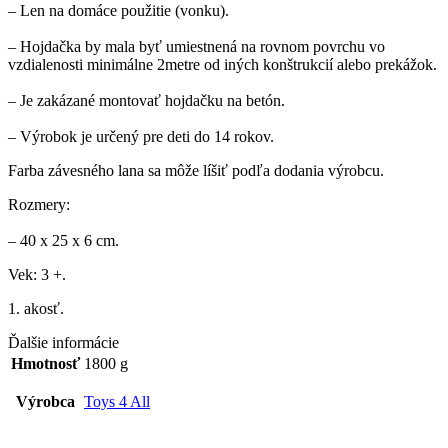
– Len na domáce použitie (vonku).
– Hojdačka by mala byť umiestnená na rovnom povrchu vo
vzdialenosti minimálne 2metre od iných konštrukcií alebo prekážok.
– Je zakázané montovať hojdačku na betón.
– Výrobok je určený pre deti do 14 rokov.
Farba závesného lana sa môže líšiť podľa dodania výrobcu.
Rozmery:
– 40 x 25 x 6 cm.
Vek: 3 +.
1. akosť.
Ďalšie informácie
Hmotnosť
1800 g
Výrobca
Toys 4 All