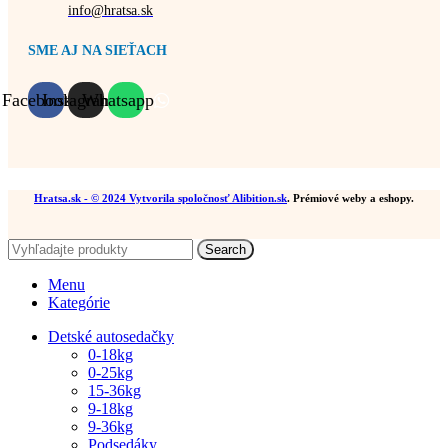
info@hratsa.sk
SME AJ NA SIEŤACH
Facebook
Instagram
Whatsapp
Hratsa.sk
- © 2024 Vytvorila spoločnosť
Alibition.sk
. Prémiové weby a eshopy.
Search
Menu
Kategórie
Detské autosedačky
0-18kg
0-25kg
15-36kg
9-18kg
9-36kg
Podsedáky