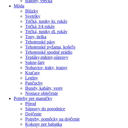
Batohy, vrecká
Móda
Blúzky
Svetríky
Tričká, tuniky kr. rukáv
Tričká 3/4 rukáv
Tričká, tuniky dl. rukáv
Topy, tielka
Tehotenské pásy
Tehotenské pyžama, košeľe
Tehotenské spodné prádlo
Tepláky,mikiny,súpravy
Sukne,šaty
Nohavice, traky, jeansy
Kraťasy
Legíny
Pančuchy
Bundy, kabáty, vesty
Nosiace oblečenie
Potreby pre mamičky
Pôrod
Súpravy do porodnice
Dojčenie
Potreby, pomôcky na dojčenie
Kokony pre babatka