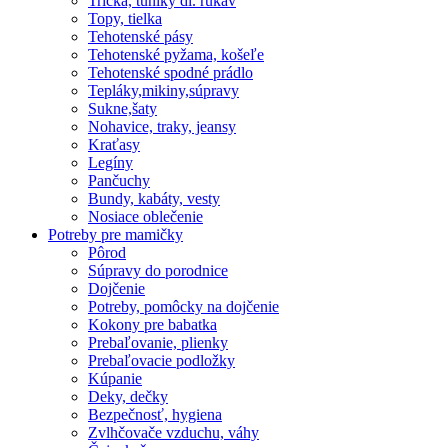
Tričká, tuniky dl. rukáv
Topy, tielka
Tehotenské pásy
Tehotenské pyžama, košeľe
Tehotenské spodné prádlo
Tepláky,mikiny,súpravy
Sukne,šaty
Nohavice, traky, jeansy
Kraťasy
Legíny
Pančuchy
Bundy, kabáty, vesty
Nosiace oblečenie
Potreby pre mamičky
Pôrod
Súpravy do porodnice
Dojčenie
Potreby, pomôcky na dojčenie
Kokony pre babatka
Prebaľovanie, plienky
Prebaľovacie podložky
Kúpanie
Deky, dečky
Bezpečnosť, hygiena
Zvlhčovače vzduchu, váhy