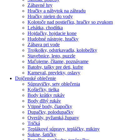
Zábavné hry
Hračky a nábytok na záhradu
Hračky nielen do vody
Kolotoče nad postieľku, hračky so zvukom
Lehátka, chodítka
Hojdačky, hojdacie kone
Hudobné nástroje, hračky
Zábava pri vode
Trojkolky, odstrkavadla, kolobežky
Stavebnice, lego, puzzle
Maľujeme, čítame, poznávame
Batohy, tašky pre deti, kufre
Karneval, prevleky, oslavy
Dojčenské oblečenie
Súpravičky, sety oblečenia
Košieľky, tielka
Body krátky rukáv
Body dlhý rukáv
Vtipné body, čiapočky
Dupačky, polodupačky
Overály, pyžamká,župany
Tričká
Teplákové súpravy, tepláčky, mikiny
Sukne, šatičky