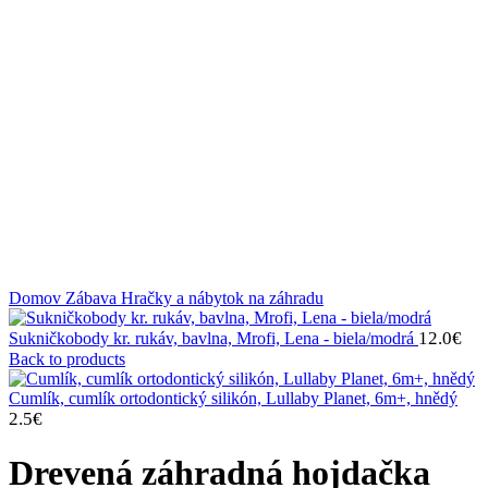
Klikni na zväčšenie
Domov
Zábava
Hračky a nábytok na záhradu
12.0
€
Sukničkobody kr. rukáv, bavlna, Mrofi, Lena - biela/modrá
Back to products
Cumlík, cumlík ortodontický silikón, Lullaby Planet, 6m+, hnědý
2.5
€
Drevená záhradná hojdačka