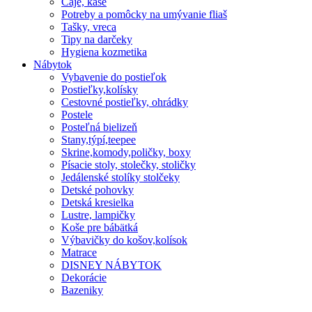
Čaje, kaše
Potreby a pomôcky na umývanie fliaš
Tašky, vreca
Tipy na darčeky
Hygiena kozmetika
Nábytok
Vybavenie do postieľok
Postieľky,kolísky
Cestovné postieľky, ohrádky
Postele
Posteľná bielizeň
Stany,týpí,teepee
Skrine,komody,poličky, boxy
Písacie stoly, stolečky, stoličky
Jedálenské stolíky stolčeky
Detské pohovky
Detská kresielka
Lustre, lampičky
Koše pre bábätká
Výbavičky do košov,kolísok
Matrace
DISNEY NÁBYTOK
Dekorácie
Bazeniky