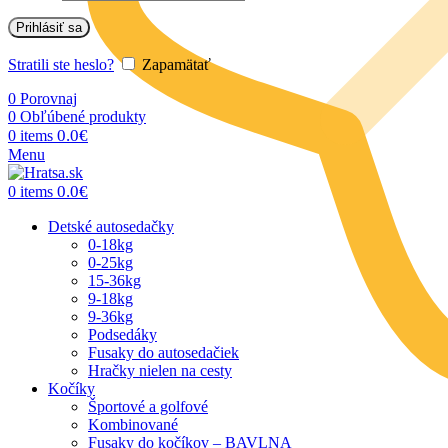
Prihlásiť sa
Stratili ste heslo?
Zapamätať
0
Porovnaj
0
Obľúbené produkty
0.0
€
0
items
Menu
0.0
€
0
items
Detské autosedačky
0-18kg
0-25kg
15-36kg
9-18kg
9-36kg
Podsedáky
Fusaky do autosedačiek
Hračky nielen na cesty
Kočíky
Športové a golfové
Kombinované
Fusaky do kočíkov – BAVLNA