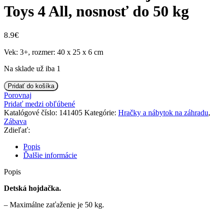
Toys 4 All, nosnosť do 50 kg
8.9
€
Vek: 3+, rozmer: 40 x 25 x 6 cm
Na sklade už iba 1
množstvo
Pridať do košíka
Drevená
Porovnaj
záhradná
Pridať medzi obľúbené
hojdačka
Katalógové číslo:
141405
Kategórie:
Hračky a nábytok na záhradu
,
Toys
Zábava
4
Zdieľať:
All,
nosnosť
Popis
do
Ďalšie informácie
50
kg
Popis
Detská hojdačka.
– Maximálne zaťaženie je 50 kg.