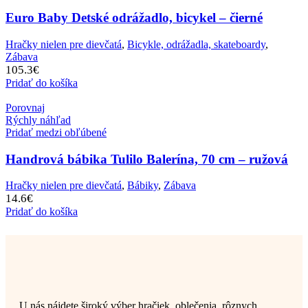
Euro Baby Detské odrážadlo, bicykel – čierné
Hračky nielen pre dievčatá
,
Bicykle, odrážadla, skateboardy
,
Zábava
105.3
€
Pridať do košíka
Porovnaj
Rýchly náhľad
Pridať medzi obľúbené
Handrová bábika Tulilo Balerína, 70 cm – ružová
Hračky nielen pre dievčatá
,
Bábiky
,
Zábava
14.6
€
Pridať do košíka
U nás nájdete široký výber hračiek, oblečenia, rôznych