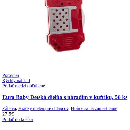
Porovnaj
Rýchly náhľad
Pridať medzi obľúbené
Euro Baby Detská dielňa s náradím v kufríku, 56 ks
Zábava
,
Hračky nielen pre chlapcov
,
Hráme sa na zamestnanie
27.5
€
Pridať do košíka