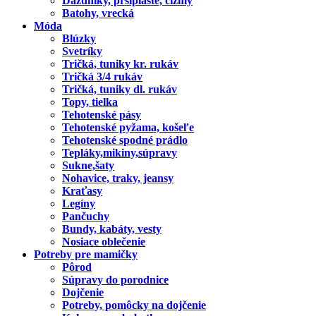
Dáždniky, pršiplášte, čižmy
Batohy, vrecká
Móda
Blúzky
Svetríky
Tričká, tuniky kr. rukáv
Tričká 3/4 rukáv
Tričká, tuniky dl. rukáv
Topy, tielka
Tehotenské pásy
Tehotenské pyžama, košeľe
Tehotenské spodné prádlo
Tepláky,mikiny,súpravy
Sukne,šaty
Nohavice, traky, jeansy
Kraťasy
Legíny
Pančuchy
Bundy, kabáty, vesty
Nosiace oblečenie
Potreby pre mamičky
Pôrod
Súpravy do porodnice
Dojčenie
Potreby, pomôcky na dojčenie