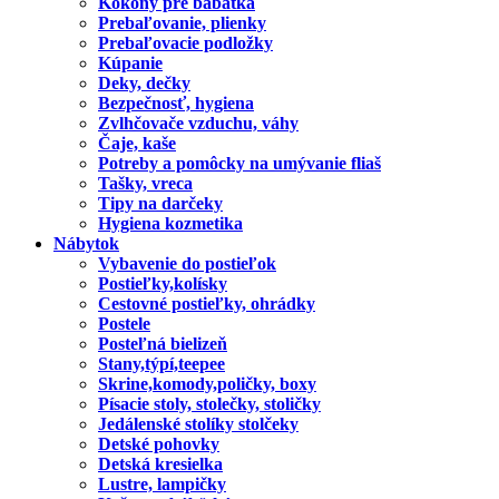
Kokony pre babatka
Prebaľovanie, plienky
Prebaľovacie podložky
Kúpanie
Deky, dečky
Bezpečnosť, hygiena
Zvlhčovače vzduchu, váhy
Čaje, kaše
Potreby a pomôcky na umývanie fliaš
Tašky, vreca
Tipy na darčeky
Hygiena kozmetika
Nábytok
Vybavenie do postieľok
Postieľky,kolísky
Cestovné postieľky, ohrádky
Postele
Posteľná bielizeň
Stany,týpí,teepee
Skrine,komody,poličky, boxy
Písacie stoly, stolečky, stoličky
Jedálenské stolíky stolčeky
Detské pohovky
Detská kresielka
Lustre, lampičky