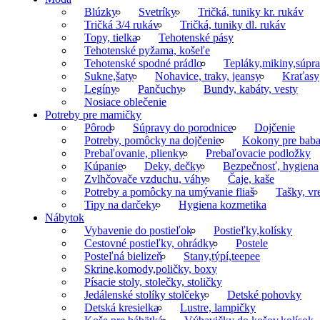
Blúzky
Svetríky
Tričká, tuniky kr. rukáv
Tričká 3/4 rukáv
Tričká, tuniky dl. rukáv
Topy, tielka
Tehotenské pásy
Tehotenské pyžama, košeľe
Tehotenské spodné prádlo
Tepláky,mikiny,súpr
Sukne,šaty
Nohavice, traky, jeansy
Kraťasy
Legíny
Pančuchy
Bundy, kabáty, vesty
Nosiace oblečenie
Potreby pre mamičky
Pôrod
Súpravy do porodnice
Dojčenie
Potreby, pomôcky na dojčenie
Kokony pre baba
Prebaľovanie, plienky
Prebaľovacie podložky
Kúpanie
Deky, dečky
Bezpečnosť, hygiena
Zvlhčovače vzduchu, váhy
Čaje, kaše
Potreby a pomôcky na umývanie fliaš
Tašky, vr
Tipy na darčeky
Hygiena kozmetika
Nábytok
Vybavenie do postieľok
Postieľky,kolísky
Cestovné postieľky, ohrádky
Postele
Posteľná bielizeň
Stany,týpí,teepee
Skrine,komody,poličky, boxy
Písacie stoly, stolečky, stoličky
Jedálenské stolíky stolčeky
Detské pohovky
Detská kresielka
Lustre, lampičky