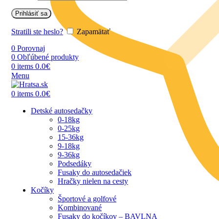
Prihlásiť sa
Stratili ste heslo?
Zapamätať
0
Porovnaj
0
Obľúbené produkty
0.0
€
0
items
Menu
0.0
€
0
items
Detské autosedačky
0-18kg
0-25kg
15-36kg
9-18kg
9-36kg
Podsedáky
Fusaky do autosedačiek
Hračky nielen na cesty
Kočíky
Športové a golfové
Kombinované
Fusaky do kočíkov – BAVLNA