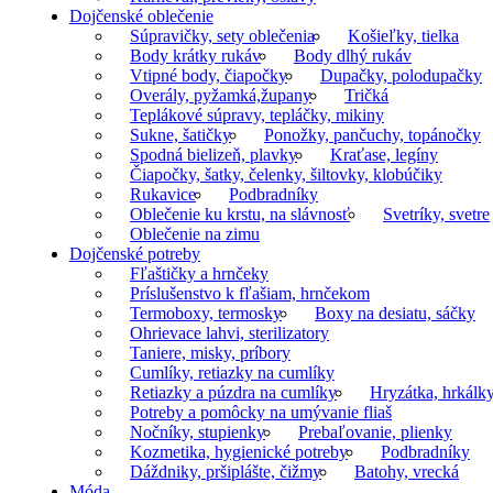
Dojčenské oblečenie
Súpravičky, sety oblečenia
Košieľky, tielka
Body krátky rukáv
Body dlhý rukáv
Vtipné body, čiapočky
Dupačky, polodupačky
Overály, pyžamká,župany
Tričká
Teplákové súpravy, tepláčky, mikiny
Sukne, šatičky
Ponožky, pančuchy, topánočky
Spodná bielizeň, plavky
Kraťase, legíny
Čiapočky, šatky, čelenky, šiltovky, klobúčiky
Rukavice
Podbradníky
Oblečenie ku krstu, na slávnosť
Svetríky, svetre
Oblečenie na zimu
Dojčenské potreby
Fľaštičky a hrnčeky
Príslušenstvo k fľašiam, hrnčekom
Termoboxy, termosky
Boxy na desiatu, sáčky
Ohrievace lahvi, sterilizatory
Taniere, misky, príbory
Cumlíky, retiazky na cumlíky
Retiazky a púzdra na cumlíky
Hryzátka, hrkálk
Potreby a pomôcky na umývanie fliaš
Nočníky, stupienky
Prebaľovanie, plienky
Kozmetika, hygienické potreby
Podbradníky
Dáždniky, pršiplášte, čižmy
Batohy, vrecká
Móda