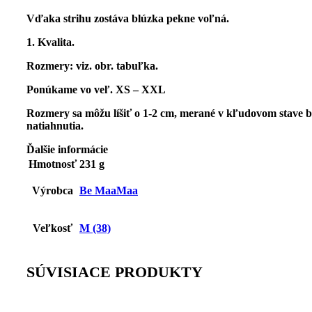
Vďaka strihu zostáva blúzka pekne voľná.
1. Kvalita.
Rozmery:
viz. obr. tabuľka.
Ponúkame vo veľ. XS – XXL
Rozmery sa môžu líšiť o 1-2 cm, merané v kľudovom stave b
natiahnutia.
Ďalšie informácie
Hmotnosť
231 g
Výrobca
Be MaaMaa
Veľkosť
M (38)
SÚVISIACE PRODUKTY