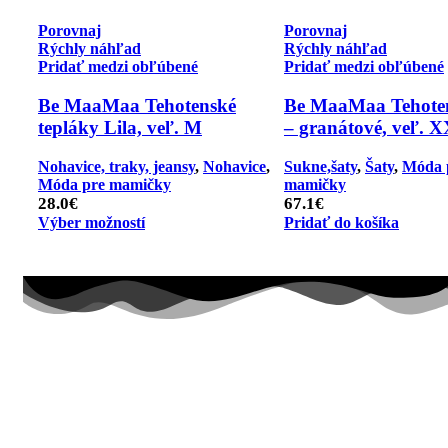
Porovnaj
Porovnaj
Rýchly náhľad
Rýchly náhľad
Pridať medzi obľúbené
Pridať medzi obľúbené
Be MaaMaa Tehotenské
Be MaaMaa Tehoten
tepláky Lila, veľ. M
– granátové, veľ. 
Nohavice, traky, jeansy
,
Nohavice
,
Sukne,šaty
,
Šaty
,
Móda 
Móda pre mamičky
mamičky
28.0
€
67.1
€
Výber možností
Pridať do košíka