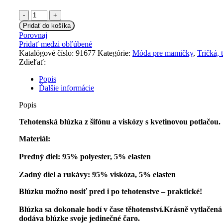
množstvo
Be
Pridať do košíka
MaaMaa
Porovnaj
Tehotenské
Pridať medzi obľúbené
tričko/blúzka
Katalógové číslo:
91677
Kategórie:
Móda pre mamičky
,
Tričká, 
s
Zdieľať:
potlačou
kvetín
Popis
-
Ďalšie informácie
ružové,
vel
Popis
´.
M
Tehotenská blúzka z šifónu a viskózy s kvetinovou potlačou.
Materiál:
Predný diel:
95% polyester, 5% elasten
Zadný diel a rukávy:
95% viskóza, 5% elasten
Blúzku možno nosiť pred i po tehotenstve – praktické!
Blúzka sa dokonale hodí v čase těhotenství.Krásně vytlačená
dodáva blúzke svoje jedinečné čaro.