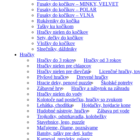
Fusaky do kočíkov – MINKY, VELVET
Fusaky do kočíkov – POLAR
Fusaky do kočíkov – VLNA
Rukávniky do kočíka
Tašky ku kočíkom
Hračky nielen do kočíkov
Sety, dečky do kočíkov
Vložky do kočíkov
Slnečníky, dáždniky
Hračky
Hračky do 3 rokov
Hračky od 3 rokov
Hračky nielen pre chlapcov
Hračky nielen pre dievčatá
Licenčné hračky, tov
Plyšové hračky
Drevené hračky
Hracie deky, penové puzzle
Školské potreby
Zábavné hry
Hračky a nábytok na záhradu
Hračky nielen do vody
Kolotoče nad postieľku, hračky so zvukom
Lehátka, chodítka
Hojdačky, hojdacie kone
Hudobné nástroje, hračky
Zábava pri vode
Trojkolky, odstrkavadla, kolobežky
Stavebnice, lego, puzzle
Maľujeme, čítame, poznávame
Batohy, tašky pre deti, kufre
Karneval, prevleky, oslavy