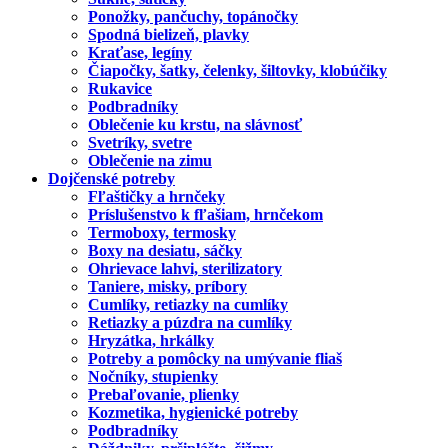
Ponožky, pančuchy, topánočky
Spodná bielizeň, plavky
Kraťase, legíny
Čiapočky, šatky, čelenky, šiltovky, klobúčiky
Rukavice
Podbradníky
Oblečenie ku krstu, na slávnosť
Svetríky, svetre
Oblečenie na zimu
Dojčenské potreby
Fľaštičky a hrnčeky
Príslušenstvo k fľašiam, hrnčekom
Termoboxy, termosky
Boxy na desiatu, sáčky
Ohrievace lahvi, sterilizatory
Taniere, misky, príbory
Cumlíky, retiazky na cumlíky
Retiazky a púzdra na cumlíky
Hryzátka, hrkálky
Potreby a pomôcky na umývanie fliaš
Nočníky, stupienky
Prebaľovanie, plienky
Kozmetika, hygienické potreby
Podbradníky