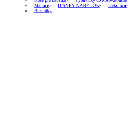
Koše pre bábätká
Výbavičky do košov,kolísok
Matrace
DISNEY NÁBYTOK
Dekorácie
Bazeniky
Klikni na zväčšenie