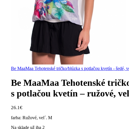
Be MaaMaa Tehotenské tričko/blúzka s potlačou kvetín - šedé, v
Be MaaMaa Tehotenské tričk
s potlačou kvetín – ružové, ve
26.1
€
farba: Ružové, vel´. M
Na sklade už iba 2