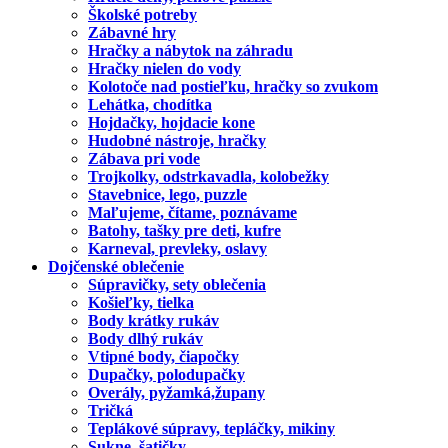
Školské potreby
Zábavné hry
Hračky a nábytok na záhradu
Hračky nielen do vody
Kolotoče nad postieľku, hračky so zvukom
Lehátka, chodítka
Hojdačky, hojdacie kone
Hudobné nástroje, hračky
Zábava pri vode
Trojkolky, odstrkavadla, kolobežky
Stavebnice, lego, puzzle
Maľujeme, čítame, poznávame
Batohy, tašky pre deti, kufre
Karneval, prevleky, oslavy
Dojčenské oblečenie
Súpravičky, sety oblečenia
Košieľky, tielka
Body krátky rukáv
Body dlhý rukáv
Vtipné body, čiapočky
Dupačky, polodupačky
Overály, pyžamká,župany
Tričká
Teplákové súpravy, tepláčky, mikiny
Sukne, šatičky