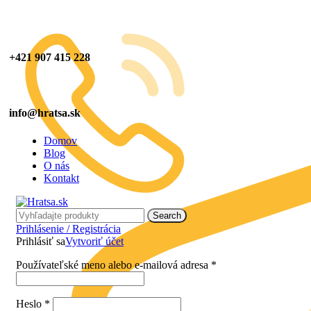
+421 907 415 228
info@hratsa.sk
Domov
Blog
O nás
Kontakt
Search
Prihlásenie / Registrácia
Prihlásiť sa
Vytvoriť účet
Používateľské meno alebo e-mailová adresa
*
Heslo
*