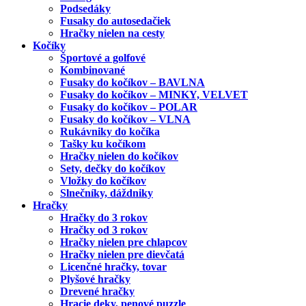
Podsedáky
Fusaky do autosedačiek
Hračky nielen na cesty
Kočíky
Športové a golfové
Kombinované
Fusaky do kočíkov – BAVLNA
Fusaky do kočíkov – MINKY, VELVET
Fusaky do kočíkov – POLAR
Fusaky do kočíkov – VLNA
Rukávniky do kočíka
Tašky ku kočíkom
Hračky nielen do kočíkov
Sety, dečky do kočíkov
Vložky do kočíkov
Slnečníky, dáždniky
Hračky
Hračky do 3 rokov
Hračky od 3 rokov
Hračky nielen pre chlapcov
Hračky nielen pre dievčatá
Licenčné hračky, tovar
Plyšové hračky
Drevené hračky
Hracie deky, penové puzzle