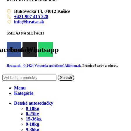
Bukovecká 14, 04012 Košice
+421 907 415 228
info@hratsa.sk
SME AJ NA SIEŤACH
acebook
Instagram
Whatsapp
Hratsa.sk
- © 2024 Vytvorila spoločnosť
Alibition.sk
. Prémiové weby a eshopy.
Search
Menu
Kategórie
Detské autosedačky
0-18kg
0-25kg
15-36kg
9-18kg
9-36kg