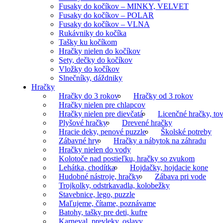
Fusaky do kočíkov – MINKY, VELVET
Fusaky do kočíkov – POLAR
Fusaky do kočíkov – VLNA
Rukávniky do kočíka
Tašky ku kočíkom
Hračky nielen do kočíkov
Sety, dečky do kočíkov
Vložky do kočíkov
Slnečníky, dáždniky
Hračky
Hračky do 3 rokov
Hračky od 3 rokov
Hračky nielen pre chlapcov
Hračky nielen pre dievčatá
Licenčné hračky, tov
Plyšové hračky
Drevené hračky
Hracie deky, penové puzzle
Školské potreby
Zábavné hry
Hračky a nábytok na záhradu
Hračky nielen do vody
Kolotoče nad postieľku, hračky so zvukom
Lehátka, chodítka
Hojdačky, hojdacie kone
Hudobné nástroje, hračky
Zábava pri vode
Trojkolky, odstrkavadla, kolobežky
Stavebnice, lego, puzzle
Maľujeme, čítame, poznávame
Batohy, tašky pre deti, kufre
Karneval, prevleky, oslavy