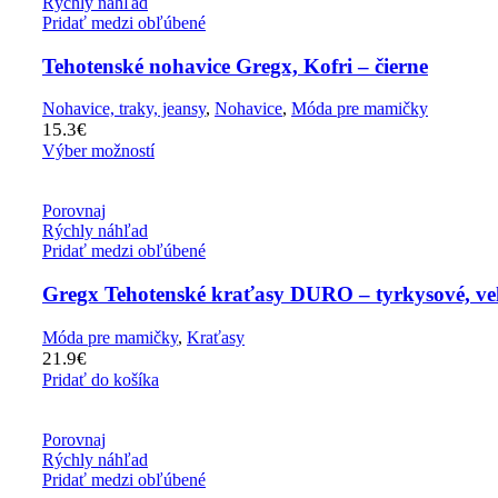
Rýchly náhľad
Pridať medzi obľúbené
Tehotenské nohavice Gregx, Kofri – čierne
Nohavice, traky, jeansy
,
Nohavice
,
Móda pre mamičky
15.3
€
Výber možností
Porovnaj
Rýchly náhľad
Pridať medzi obľúbené
Gregx Tehotenské kraťasy DURO – tyrkysové, ve
Móda pre mamičky
,
Kraťasy
21.9
€
Pridať do košíka
Porovnaj
Rýchly náhľad
Pridať medzi obľúbené