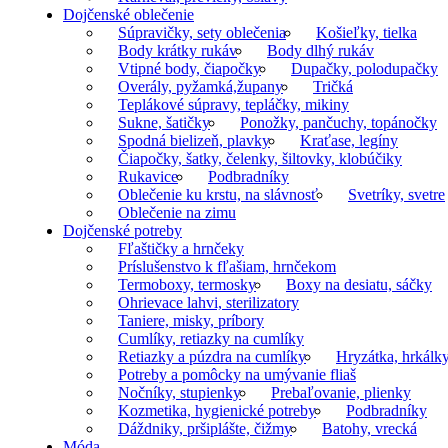
Dojčenské oblečenie
Súpravičky, sety oblečenia
Košieľky, tielka
Body krátky rukáv
Body dlhý rukáv
Vtipné body, čiapočky
Dupačky, polodupačky
Overály, pyžamká,župany
Tričká
Teplákové súpravy, tepláčky, mikiny
Sukne, šatičky
Ponožky, pančuchy, topánočky
Spodná bielizeň, plavky
Kraťase, legíny
Čiapočky, šatky, čelenky, šiltovky, klobúčiky
Rukavice
Podbradníky
Oblečenie ku krstu, na slávnosť
Svetríky, svetre
Oblečenie na zimu
Dojčenské potreby
Fľaštičky a hrnčeky
Príslušenstvo k fľašiam, hrnčekom
Termoboxy, termosky
Boxy na desiatu, sáčky
Ohrievace lahvi, sterilizatory
Taniere, misky, príbory
Cumlíky, retiazky na cumlíky
Retiazky a púzdra na cumlíky
Hryzátka, hrkálk
Potreby a pomôcky na umývanie fliaš
Nočníky, stupienky
Prebaľovanie, plienky
Kozmetika, hygienické potreby
Podbradníky
Dáždniky, pršiplášte, čižmy
Batohy, vrecká
Móda