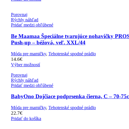
Porovnaj
Rýchly náhľad
Pridať medzi obľúbené
Be Maamaa Špeciálne tvarujúce nohavičky PR
Push-up – béžová, veľ. XXL/44
Móda pre mamičky
,
Tehotenské spodné prádlo
14.6
€
Výber možností
Porovnaj
Rýchly náhľad
Pridať medzi obľúbené
BabyOno Dojčiace podprsenka čierna, C – 70-75
Móda pre mamičky
,
Tehotenské spodné prádlo
22.7
€
Pridať do košíka