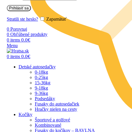
Prihlásiť sa
Stratili ste heslo?
Zapamätať
0
Porovnaj
0
Obľúbené produkty
0.0
€
0
items
Menu
0.0
€
0
items
Detské autosedačky
0-18kg
0-25kg
15-36kg
9-18kg
9-36kg
Podsedáky
Fusaky do autosedačiek
Hračky nielen na cesty
Kočíky
Športové a golfové
Kombinované
Fusaky do kočíkov – BAVLNA