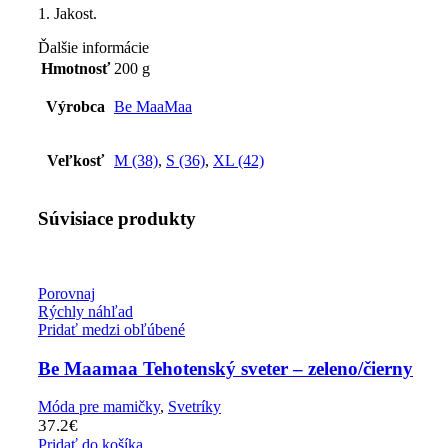
1. Jakost.
Ďalšie informácie
Hmotnosť
200 g
Výrobca
Be MaaMaa
Veľkosť
M (38)
,
S (36)
,
XL (42)
Súvisiace produkty
Porovnaj
Rýchly náhľad
Pridať medzi obľúbené
Be Maamaa Tehotenský sveter – zeleno/čierny
Móda pre mamičky
,
Svetríky
37.2
€
Pridať do košíka