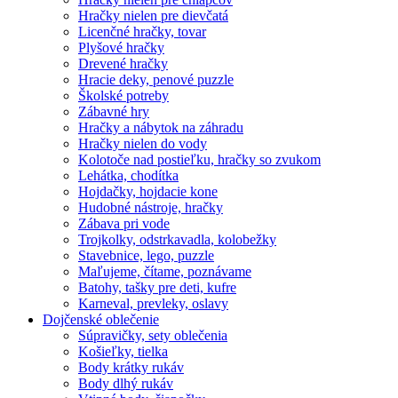
Hračky nielen pre dievčatá
Licenčné hračky, tovar
Plyšové hračky
Drevené hračky
Hracie deky, penové puzzle
Školské potreby
Zábavné hry
Hračky a nábytok na záhradu
Hračky nielen do vody
Kolotoče nad postieľku, hračky so zvukom
Lehátka, chodítka
Hojdačky, hojdacie kone
Hudobné nástroje, hračky
Zábava pri vode
Trojkolky, odstrkavadla, kolobežky
Stavebnice, lego, puzzle
Maľujeme, čítame, poznávame
Batohy, tašky pre deti, kufre
Karneval, prevleky, oslavy
Dojčenské oblečenie
Súpravičky, sety oblečenia
Košieľky, tielka
Body krátky rukáv
Body dlhý rukáv