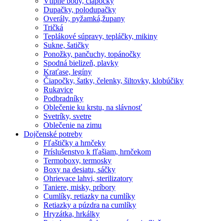
Vtipné body, čiapočky
Dupačky, polodupačky
Overály, pyžamká,župany
Tričká
Teplákové súpravy, tepláčky, mikiny
Sukne, šatičky
Ponožky, pančuchy, topánočky
Spodná bielizeň, plavky
Kraťase, legíny
Čiapočky, šatky, čelenky, šiltovky, klobúčiky
Rukavice
Podbradníky
Oblečenie ku krstu, na slávnosť
Svetríky, svetre
Oblečenie na zimu
Dojčenské potreby
Fľaštičky a hrnčeky
Príslušenstvo k fľašiam, hrnčekom
Termoboxy, termosky
Boxy na desiatu, sáčky
Ohrievace lahvi, sterilizatory
Taniere, misky, príbory
Cumlíky, retiazky na cumlíky
Retiazky a púzdra na cumlíky
Hryzátka, hrkálky