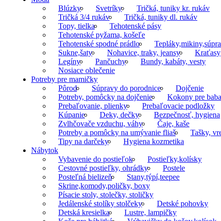
Blúzky
Svetríky
Tričká, tuniky kr. rukáv
Tričká 3/4 rukáv
Tričká, tuniky dl. rukáv
Topy, tielka
Tehotenské pásy
Tehotenské pyžama, košeľe
Tehotenské spodné prádlo
Tepláky,mikiny,súpr
Sukne,šaty
Nohavice, traky, jeansy
Kraťasy
Legíny
Pančuchy
Bundy, kabáty, vesty
Nosiace oblečenie
Potreby pre mamičky
Pôrod
Súpravy do porodnice
Dojčenie
Potreby, pomôcky na dojčenie
Kokony pre baba
Prebaľovanie, plienky
Prebaľovacie podložky
Kúpanie
Deky, dečky
Bezpečnosť, hygiena
Zvlhčovače vzduchu, váhy
Čaje, kaše
Potreby a pomôcky na umývanie fliaš
Tašky, vr
Tipy na darčeky
Hygiena kozmetika
Nábytok
Vybavenie do postieľok
Postieľky,kolísky
Cestovné postieľky, ohrádky
Postele
Posteľná bielizeň
Stany,týpí,teepee
Skrine,komody,poličky, boxy
Písacie stoly, stolečky, stoličky
Jedálenské stolíky stolčeky
Detské pohovky
Detská kresielka
Lustre, lampičky