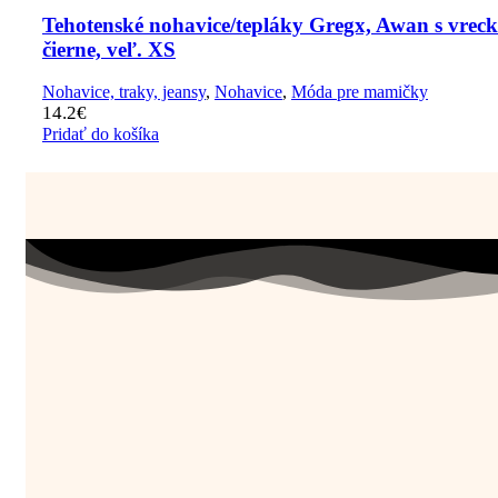
Tehotenské nohavice/tepláky Gregx, Awan s vrec
čierne, veľ. XS
Nohavice, traky, jeansy
,
Nohavice
,
Móda pre mamičky
14.2
€
Pridať do košíka