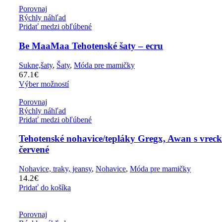
Porovnaj
Rýchly náhľad
Pridať medzi obľúbené
Be MaaMaa Tehotenské šaty – ecru
Sukne,šaty
,
Šaty
,
Móda pre mamičky
67.1
€
Výber možností
Porovnaj
Rýchly náhľad
Pridať medzi obľúbené
Tehotenské nohavice/tepláky Gregx, Awan s vrec
červené
Nohavice, traky, jeansy
,
Nohavice
,
Móda pre mamičky
14.2
€
Pridať do košíka
Porovnaj