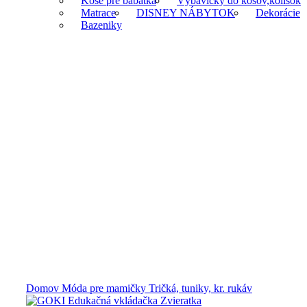
Koše pre bábätká
Výbavičky do košov,kolísok
Matrace
DISNEY NÁBYTOK
Dekorácie
Bazeniky
Klikni na zväčšenie
Domov
Móda pre mamičky
Tričká, tuniky, kr. rukáv