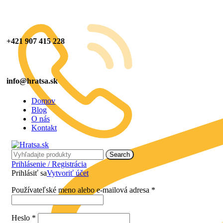
+421 907 415 228
info@hratsa.sk
Domov
Blog
O nás
Kontakt
Search
Prihlásenie / Registrácia
Prihlásiť sa
Vytvoriť účet
Používateľské meno alebo e-mailová adresa
*
Heslo
*