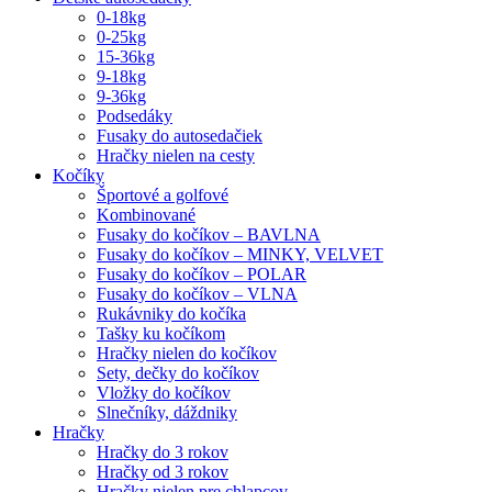
0-18kg
0-25kg
15-36kg
9-18kg
9-36kg
Podsedáky
Fusaky do autosedačiek
Hračky nielen na cesty
Kočíky
Športové a golfové
Kombinované
Fusaky do kočíkov – BAVLNA
Fusaky do kočíkov – MINKY, VELVET
Fusaky do kočíkov – POLAR
Fusaky do kočíkov – VLNA
Rukávniky do kočíka
Tašky ku kočíkom
Hračky nielen do kočíkov
Sety, dečky do kočíkov
Vložky do kočíkov
Slnečníky, dáždniky
Hračky
Hračky do 3 rokov
Hračky od 3 rokov
Hračky nielen pre chlapcov