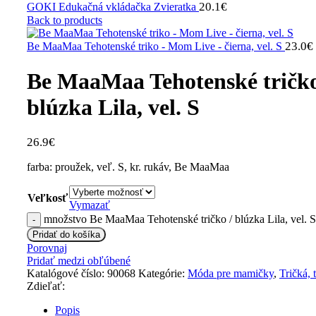
20.1
€
GOKI Edukačná vkládačka Zvieratka
Back to products
23.0
€
Be MaaMaa Tehotenské triko - Mom Live - čierna, vel. S
Be MaaMaa Tehotenské tričko
blúzka Lila, vel. S
26.9
€
farba: proužek, veľ. S, kr. rukáv, Be MaaMaa
Veľkosť
Vymazať
množstvo Be MaaMaa Tehotenské tričko / blúzka Lila, vel. S
Pridať do košíka
Porovnaj
Pridať medzi obľúbené
Katalógové číslo:
90068
Kategórie:
Móda pre mamičky
,
Tričká, 
Zdieľať:
Popis