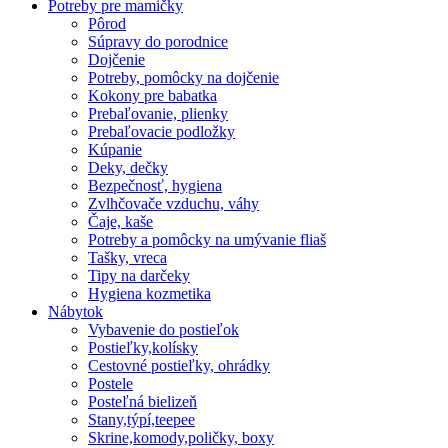
Potreby pre mamičky
Pôrod
Súpravy do porodnice
Dojčenie
Potreby, pomôcky na dojčenie
Kokony pre babatka
Prebaľovanie, plienky
Prebaľovacie podložky
Kúpanie
Deky, dečky
Bezpečnosť, hygiena
Zvlhčovače vzduchu, váhy
Čaje, kaše
Potreby a pomôcky na umývanie fliaš
Tašky, vreca
Tipy na darčeky
Hygiena kozmetika
Nábytok
Vybavenie do postieľok
Postieľky,kolísky
Cestovné postieľky, ohrádky
Postele
Posteľná bielizeň
Stany,týpí,teepee
Skrine,komody,poličky, boxy