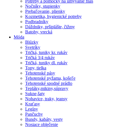
Potreby a pomôcky na umývanie fliaš
Nočníky, stupienky
Prebaľovanie, plienky
Kozmetika, hygienické potreby
Podbradníky
Dáždniky, pršiplášte, čižmy
Batohy, vrecká
Móda
Blúzky
Svetríky
Tričká, tuniky kr. rukáv
Tričká 3/4 rukáv
Tričká, tuniky dl. rukáv
Topy, tielka
Tehotenské pásy
Tehotenské pyžama, košeľe
Tehotenské spodné prádlo
Tepláky,mikiny,súpravy
Sukne,šaty
Nohavice, traky, jeansy
Kraťasy
Legíny
Pančuchy
Bundy, kabáty, vesty
Nosiace oblečenie