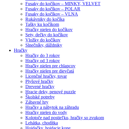
Fusaky do kočíkov – MINKY, VELVET
Fusaky do kočíkov – POLAR
Fusaky do kočíkov – VLNA
Rukávniky do kočíka
Tašky ku kočíkom
Hračky nielen do kočíkov
Sety, dečky do kočíkov
Vložky do kočíkov
Slnečníky, dáždniky
Hračky
Hračky do 3 rokov
Hračky od 3 rokov
Hračky nielen pre chlapcov
Hračky nielen pre dievčatá
Licenčné hračky, tovar
Plyšové hračky
Drevené hračky
Hracie deky, penové puzzle
Školské potreby
Zábavné hry
Hračky a nábytok na záhradu
Hračky nielen do vody
Kolotoče nad postieľku, hračky so zvukom
Lehátka, chodítka
Hojdačky, hojdacie kone