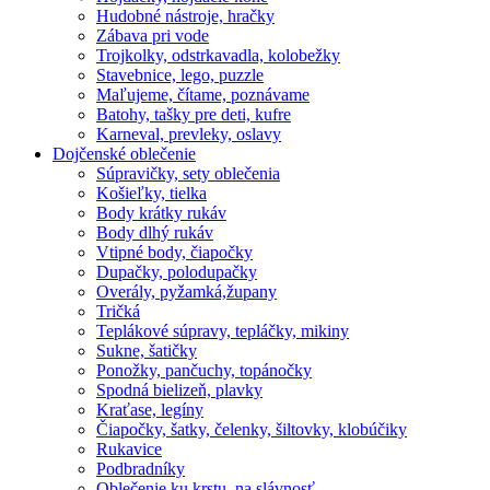
Hudobné nástroje, hračky
Zábava pri vode
Trojkolky, odstrkavadla, kolobežky
Stavebnice, lego, puzzle
Maľujeme, čítame, poznávame
Batohy, tašky pre deti, kufre
Karneval, prevleky, oslavy
Dojčenské oblečenie
Súpravičky, sety oblečenia
Košieľky, tielka
Body krátky rukáv
Body dlhý rukáv
Vtipné body, čiapočky
Dupačky, polodupačky
Overály, pyžamká,župany
Tričká
Teplákové súpravy, tepláčky, mikiny
Sukne, šatičky
Ponožky, pančuchy, topánočky
Spodná bielizeň, plavky
Kraťase, legíny
Čiapočky, šatky, čelenky, šiltovky, klobúčiky
Rukavice
Podbradníky
Oblečenie ku krstu, na slávnosť