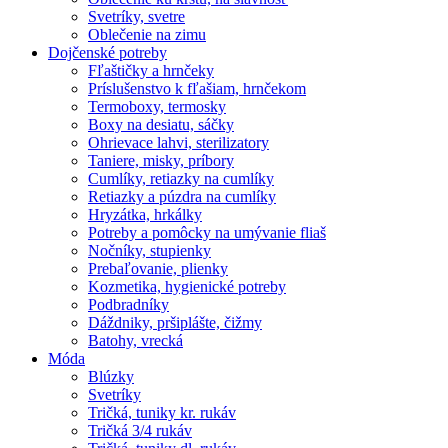
Svetríky, svetre
Oblečenie na zimu
Dojčenské potreby
Fľaštičky a hrnčeky
Príslušenstvo k fľašiam, hrnčekom
Termoboxy, termosky
Boxy na desiatu, sáčky
Ohrievace lahvi, sterilizatory
Taniere, misky, príbory
Cumlíky, retiazky na cumlíky
Retiazky a púzdra na cumlíky
Hryzátka, hrkálky
Potreby a pomôcky na umývanie fliaš
Nočníky, stupienky
Prebaľovanie, plienky
Kozmetika, hygienické potreby
Podbradníky
Dáždniky, pršiplášte, čižmy
Batohy, vrecká
Móda
Blúzky
Svetríky
Tričká, tuniky kr. rukáv
Tričká 3/4 rukáv