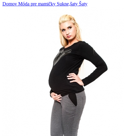
Domov
Móda pre mamičky
Sukne,šaty
Šaty