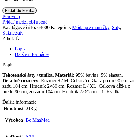
množstvo
Pridať do košíka
Be
Porovnaj
MaaMaa
Pridať medzi obľúbené
Tehotenské
Katalógové číslo:
63000
Kategórie:
Móda pre mamičky
,
Šaty
,
šaty
Sukne,šaty
/
Zdieľať:
tunika
BELLA
Popis
-
Ďalšie informácie
grafit
Popis
Tehotenské šaty / tunika.
Materiál:
95% bavlna, 5% elastan.
Detailné rozmery:
Rozmer S / M. Celková dĺžka z predu 90 cm, zo
zadu 104 cm. Hrudník 2×60 cm. Rozmer L / XL. Celková dĺžka z
predu 90 cm, zo zadu 104 cm. Hrudník 2×65 cm .. 1. Kvalita.
Ďalšie informácie
Hmotnosť
213 g
Výrobca
Be MaaMaa
Veľkosť
S/M