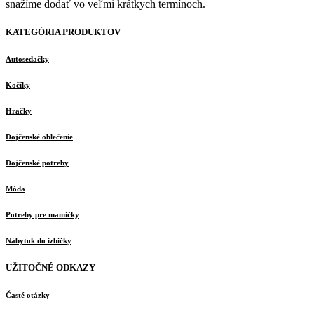
snažíme dodať vo veľmi krátkych termínoch.
KATEGÓRIA PRODUKTOV
Autosedačky
Kočíky
Hračky
Dojčenské oblečenie
Dojčenské potreby
Móda
Potreby pre mamičky
Nábytok do izbičky
UŽITOČNÉ ODKAZY
Časté otázky