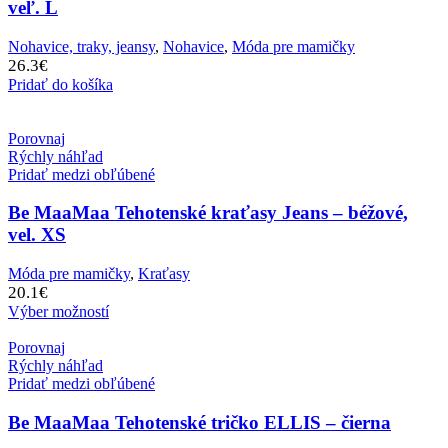
veľ. L
Nohavice, traky, jeansy
,
Nohavice
,
Móda pre mamičky
26.3
€
Pridať do košíka
Porovnaj
Rýchly náhľad
Pridať medzi obľúbené
Be MaaMaa Tehotenské kraťasy Jeans – béžové,
vel. XS
Móda pre mamičky
,
Kraťasy
20.1
€
Výber možností
Porovnaj
Rýchly náhľad
Pridať medzi obľúbené
Be MaaMaa Tehotenské tričko ELLIS – čierna