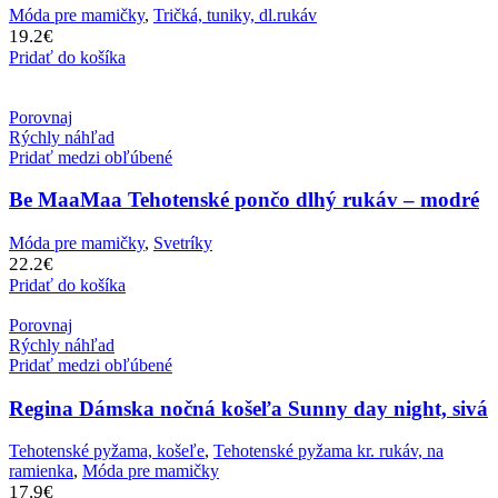
Móda pre mamičky
,
Tričká, tuniky, dl.rukáv
19.2
€
Pridať do košíka
Porovnaj
Rýchly náhľad
Pridať medzi obľúbené
Be MaaMaa Tehotenské pončo dlhý rukáv – modré
Móda pre mamičky
,
Svetríky
22.2
€
Pridať do košíka
Porovnaj
Rýchly náhľad
Pridať medzi obľúbené
Regina Dámska nočná košeľa Sunny day night, sivá
Tehotenské pyžama, košeľe
,
Tehotenské pyžama kr. rukáv, na
ramienka
,
Móda pre mamičky
17.9
€