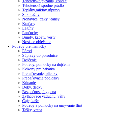
Tehotenské pyžama, košeľe
Tehotenské spodné prádlo
Tepláky,mikiny,súpravy
Sukne,šaty
Nohavice, traky, jeansy
Kraťasy
Legíny
Pančuchy
Bundy, kabáty, vesty
Nosiace oblečenie
Potreby pre mamičky
Pôrod
Súpravy do porodnice
Dojčenie
Potreby, pomôcky na dojčenie
Kokony pre babatka
Prebaľovanie, plienky
Prebaľovacie podložky
Kúpanie
Deky, dečky
Bezpečnosť, hygiena
Zvlhčovače vzduchu, váhy
Čaje, kaše
Potreby a pomôcky na umývanie fliaš
Tašky, vreca