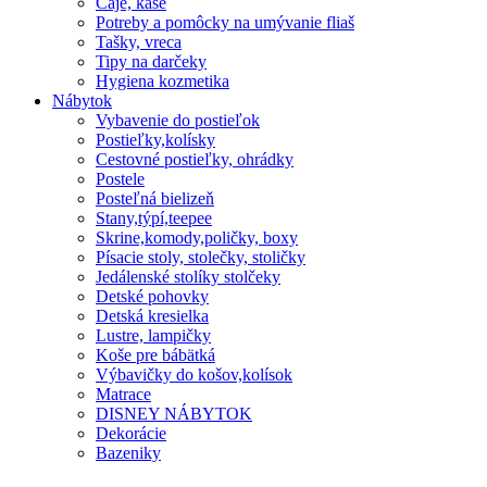
Čaje, kaše
Potreby a pomôcky na umývanie fliaš
Tašky, vreca
Tipy na darčeky
Hygiena kozmetika
Nábytok
Vybavenie do postieľok
Postieľky,kolísky
Cestovné postieľky, ohrádky
Postele
Posteľná bielizeň
Stany,týpí,teepee
Skrine,komody,poličky, boxy
Písacie stoly, stolečky, stoličky
Jedálenské stolíky stolčeky
Detské pohovky
Detská kresielka
Lustre, lampičky
Koše pre bábätká
Výbavičky do košov,kolísok
Matrace
DISNEY NÁBYTOK
Dekorácie
Bazeniky