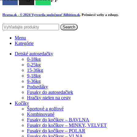
Hratsa.sk
- © 2024 Vytvorila spoločnosť
Alibition.sk
. Prémiové weby a eshopy.
Search
Menu
Kategórie
Detské autosedačky
0-18kg
0-25kg
15-36kg
9-18kg
9-36kg
Podsedáky
Fusaky do autosedačiek
Hračky nielen na cesty
Kočíky
Športové a golfové
Kombinované
Fusaky do kočíkov – BAVLNA
Fusaky do kočíkov – MINKY, VELVET
Fusaky do kočíkov – POLAR
Fusaky do kočíkov – VLNA