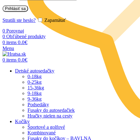
Prihlásiť sa
Stratili ste heslo?
Zapamätať
0
Porovnaj
0
Obľúbené produkty
0.0
€
0
items
Menu
0.0
€
0
items
Detské autosedačky
0-18kg
0-25kg
15-36kg
9-18kg
9-36kg
Podsedáky
Fusaky do autosedačiek
Hračky nielen na cesty
Kočíky
Športové a golfové
Kombinované
Fusaky do kočíkov – BAVLNA