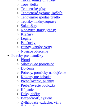
Tričká, tuniky dl. rukáv
Topy, tielka
Tehotenské pásy
Tehotenské pyžama, košeľe
Tehotenské spodné prádlo
Tepláky,mikiny,súpravy
Sukne,šaty
Nohavice, traky, jeansy
Kraťasy
Legíny
Pančuchy
Bundy, kabáty, vesty
Nosiace oblečenie
Potreby pre mamičky
Pôrod
Súpravy do porodnice
Dojčenie
Potreby, pomôcky na dojčenie
Kokony pre babatka
Prebaľovanie, plienky
Prebaľovacie podložky
Kúpanie
Deky, dečky
Bezpečnosť, hygiena
Zvlhčovače vzduchu, váhy