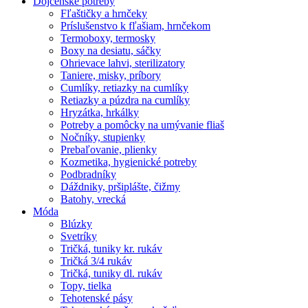
Dojčenské potreby
Fľaštičky a hrnčeky
Príslušenstvo k fľašiam, hrnčekom
Termoboxy, termosky
Boxy na desiatu, sáčky
Ohrievace lahvi, sterilizatory
Taniere, misky, príbory
Cumlíky, retiazky na cumlíky
Retiazky a púzdra na cumlíky
Hryzátka, hrkálky
Potreby a pomôcky na umývanie fliaš
Nočníky, stupienky
Prebaľovanie, plienky
Kozmetika, hygienické potreby
Podbradníky
Dáždniky, pršiplášte, čižmy
Batohy, vrecká
Móda
Blúzky
Svetríky
Tričká, tuniky kr. rukáv
Tričká 3/4 rukáv
Tričká, tuniky dl. rukáv
Topy, tielka
Tehotenské pásy