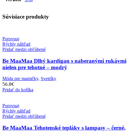
Súvisiace produkty
Porovnaj
Rýchly náhľad
Pridať medzi obľúbené
Be MaaMaa Dlhý kardigan s naberanými rukávmi
nielen pre tehotné – modrý
Móda pre mamičky
,
Svetríky
56.8
€
Pridať do košíka
Porovnaj
Rýchly náhľad
Pridať medzi obľúbené
Be MaaMaa Tehotenské tepláky s lampasy – černé,