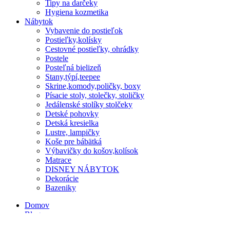
Tipy na darčeky
Hygiena kozmetika
Nábytok
Vybavenie do postieľok
Postieľky,kolísky
Cestovné postieľky, ohrádky
Postele
Posteľná bielizeň
Stany,týpí,teepee
Skrine,komody,poličky, boxy
Písacie stoly, stolečky, stoličky
Jedálenské stolíky stolčeky
Detské pohovky
Detská kresielka
Lustre, lampičky
Koše pre bábätká
Výbavičky do košov,kolísok
Matrace
DISNEY NÁBYTOK
Dekorácie
Bazeniky
Domov
Blog
O nás