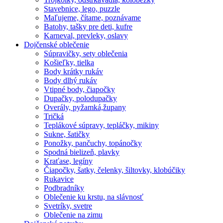
Stavebnice, lego, puzzle
Maľujeme, čítame, poznávame
Batohy, tašky pre deti, kufre
Karneval, prevleky, oslavy
Dojčenské oblečenie
Súpravičky, sety oblečenia
Košieľky, tielka
Body krátky rukáv
Body dlhý rukáv
Vtipné body, čiapočky
Dupačky, polodupačky
Overály, pyžamká,župany
Tričká
Teplákové súpravy, tepláčky, mikiny
Sukne, šatičky
Ponožky, pančuchy, topánočky
Spodná bielizeň, plavky
Kraťase, legíny
Čiapočky, šatky, čelenky, šiltovky, klobúčiky
Rukavice
Podbradníky
Oblečenie ku krstu, na slávnosť
Svetríky, svetre
Oblečenie na zimu