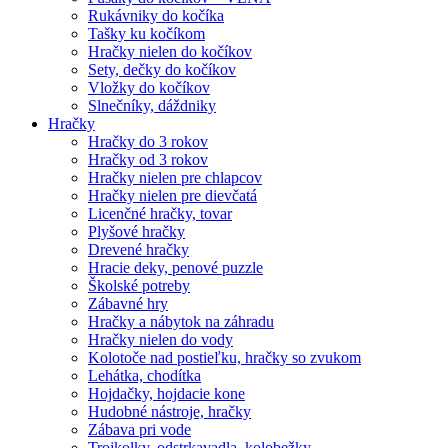
Rukávniky do kočíka
Tašky ku kočíkom
Hračky nielen do kočíkov
Sety, dečky do kočíkov
Vložky do kočíkov
Slnečníky, dáždniky
Hračky
Hračky do 3 rokov
Hračky od 3 rokov
Hračky nielen pre chlapcov
Hračky nielen pre dievčatá
Licenčné hračky, tovar
Plyšové hračky
Drevené hračky
Hracie deky, penové puzzle
Školské potreby
Zábavné hry
Hračky a nábytok na záhradu
Hračky nielen do vody
Kolotoče nad postieľku, hračky so zvukom
Lehátka, chodítka
Hojdačky, hojdacie kone
Hudobné nástroje, hračky
Zábava pri vode
Trojkolky, odstrkavadla, kolobežky