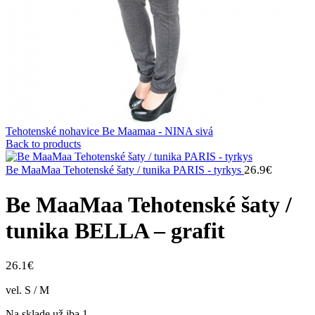
Tehotenské nohavice Be Maamaa - NINA sivá
Back to products
26.9
€
Be MaaMaa Tehotenské šaty / tunika PARIS - tyrkys
Be MaaMaa Tehotenské šaty /
tunika BELLA – grafit
26.1
€
vel. S / M
Na sklade už iba 1