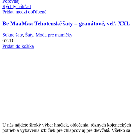
Porovnaj
Rýchly náhľad
Pridať medzi obľúbené
Be MaaMaa Tehotenské šaty – granátové, veľ. XXL
Sukne,šaty
,
Šaty
,
Móda pre mamičky
67.1
€
Pridať do košíka
U nás nájdete široký výber hračiek, oblečenia, rôznych kojeneckých
potrieb a vybavenia izbičiek pre chlapcov aj pre dievčatá. Všetko sa