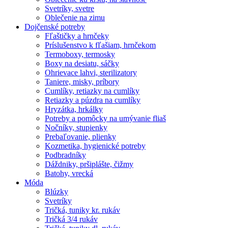
Svetríky, svetre
Oblečenie na zimu
Dojčenské potreby
Fľaštičky a hrnčeky
Príslušenstvo k fľašiam, hrnčekom
Termoboxy, termosky
Boxy na desiatu, sáčky
Ohrievace lahvi, sterilizatory
Taniere, misky, príbory
Cumlíky, retiazky na cumlíky
Retiazky a púzdra na cumlíky
Hryzátka, hrkálky
Potreby a pomôcky na umývanie fliaš
Nočníky, stupienky
Prebaľovanie, plienky
Kozmetika, hygienické potreby
Podbradníky
Dáždniky, pršiplášte, čižmy
Batohy, vrecká
Móda
Blúzky
Svetríky
Tričká, tuniky kr. rukáv
Tričká 3/4 rukáv