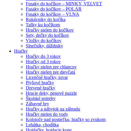
Fusaky do kočíkov – MINKY, VELVET
Fusaky do kočíkov – POLAR
Fusaky do kočíkov – VLNA
Rukávniky do kočíka
Tašky ku kočíkom
Hračky nielen do kočíkov
Sety, dečky do kočíkov
Vložky do kočíkov
Slnečníky, dáždniky
Hračky
Hračky do 3 rokov
Hračky od 3 rokov
Hračky nielen pre chlapcov
Hračky nielen pre dievčatá
Licenčné hračky, tovar
Plyšové hračky
Drevené hračky
Hracie deky, penové puzzle
Školské potreby
Zábavné hry
Hračky a nábytok na záhradu
Hračky nielen do vody
Kolotoče nad postieľku, hračky so zvukom
Lehátka, chodítka
Hojdačky, hojdacie kone