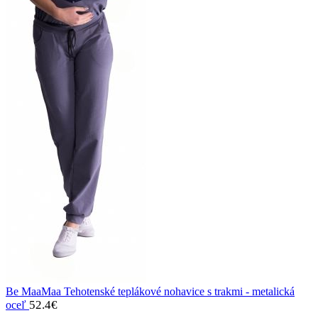
Be MaaMaa Tehotenské teplákové nohavice s trakmi - metalická
52.4
€
oceľ