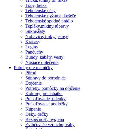
Tričká, tuniky dl. rukáv
Topy, tielka
Tehotenské pásy
Tehotenské pyžama, košeľe
Tehotenské spodné prádlo
Tepláky,mikiny,súpravy
Sukne,šaty
Nohavice, traky, jeansy
Kraťasy
Legíny
Pančuchy
Bundy, kabáty, vesty
Nosiace oblečenie
Potreby pre mamičky
Pôrod
Súpravy do porodnice
Dojčenie
Potreby, pomôcky na dojčenie
Kokony pre babatka
Prebaľovanie, plienky
Prebaľovacie podložky
Kúpanie
Deky, dečky
Bezpečnosť, hygiena
Zvlhčovače vzduchu, váhy