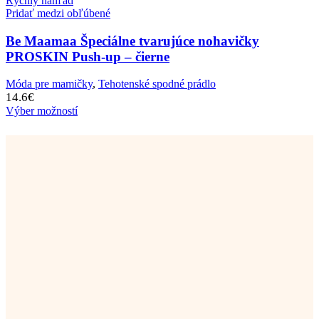
Rýchly náhľad
Pridať medzi obľúbené
Be Maamaa Špeciálne tvarujúce nohavičky
PROSKIN Push-up – čierne
Móda pre mamičky
,
Tehotenské spodné prádlo
14.6
€
Výber možností