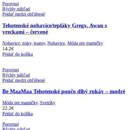
Porovnaj
Rýchly náhľad
Pridať medzi obľúbené
Tehotenské nohavice/tepláky Gregx, Awan s
vreckami – červené
Nohavice, traky, jeansy
,
Nohavice
,
Móda pre mamičky
14.2
€
Pridať do košíka
Porovnaj
Rýchly náhľad
Pridať medzi obľúbené
Be MaaMaa Tehotenské pončo dlhý rukáv – modré
Móda pre mamičky
,
Svetríky
22.2
€
Pridať do košíka
Porovnaj
Rýchly náhľad