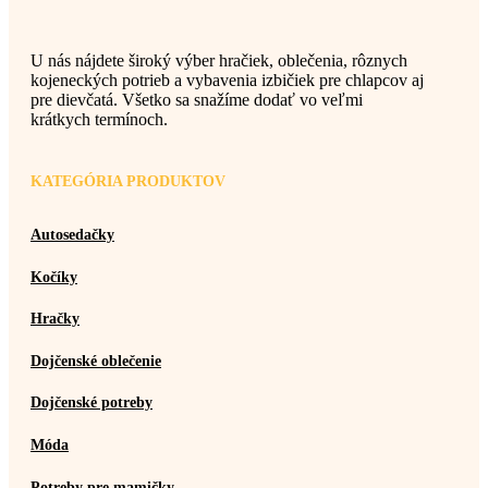
U nás nájdete široký výber hračiek, oblečenia, rôznych
kojeneckých potrieb a vybavenia izbičiek pre chlapcov aj
pre dievčatá. Všetko sa snažíme dodať vo veľmi
krátkych termínoch.
KATEGÓRIA PRODUKTOV
Autosedačky
Kočíky
Hračky
Dojčenské oblečenie
Dojčenské potreby
Móda
Potreby pre mamičky