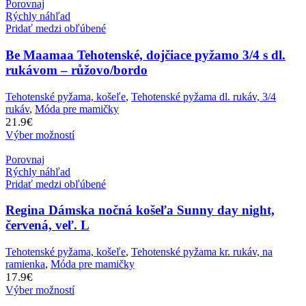
Porovnaj
Rýchly náhľad
Pridať medzi obľúbené
Be Maamaa Tehotenské, dojčiace pyžamo 3/4 s dl.
rukávom – růžovo/bordo
Tehotenské pyžama, košeľe
,
Tehotenské pyžama dl. rukáv, 3/4
rukáv
,
Móda pre mamičky
21.9
€
Výber možností
Porovnaj
Rýchly náhľad
Pridať medzi obľúbené
Regina Dámska nočná košeľa Sunny day night,
červená, veľ. L
Tehotenské pyžama, košeľe
,
Tehotenské pyžama kr. rukáv, na
ramienka
,
Móda pre mamičky
17.9
€
Výber možností