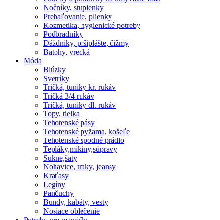
Nočníky, stupienky
Prebaľovanie, plienky
Kozmetika, hygienické potreby
Podbradníky
Dáždniky, pršiplášte, čižmy
Batohy, vrecká
Móda
Blúzky
Svetríky
Tričká, tuniky kr. rukáv
Tričká 3/4 rukáv
Tričká, tuniky dl. rukáv
Topy, tielka
Tehotenské pásy
Tehotenské pyžama, košeľe
Tehotenské spodné prádlo
Tepláky,mikiny,súpravy
Sukne,šaty
Nohavice, traky, jeansy
Kraťasy
Legíny
Pančuchy
Bundy, kabáty, vesty
Nosiace oblečenie
Potreby pre mamičky