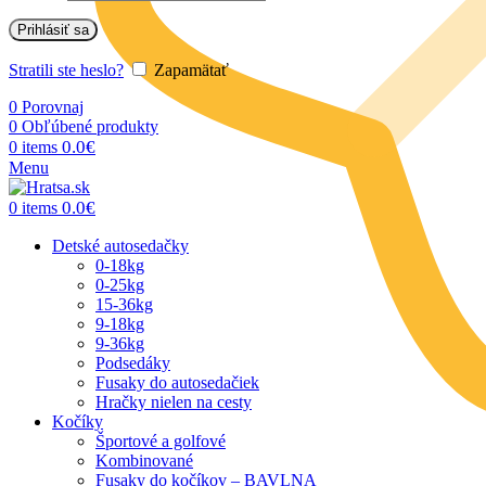
Prihlásiť sa
Stratili ste heslo?
Zapamätať
0
Porovnaj
0
Obľúbené produkty
0.0
€
0
items
Menu
0.0
€
0
items
Detské autosedačky
0-18kg
0-25kg
15-36kg
9-18kg
9-36kg
Podsedáky
Fusaky do autosedačiek
Hračky nielen na cesty
Kočíky
Športové a golfové
Kombinované
Fusaky do kočíkov – BAVLNA