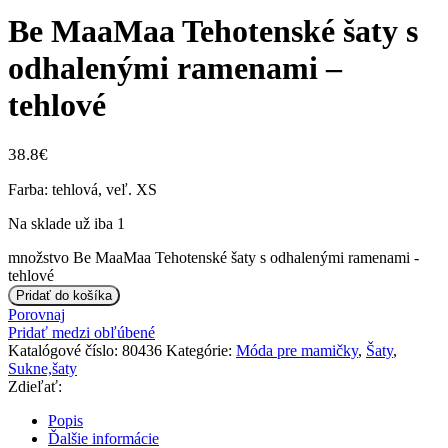
Be MaaMaa Tehotenské šaty s
odhalenými ramenami –
tehlové
38.8
€
Farba: tehlová, veľ. XS
Na sklade už iba 1
množstvo Be MaaMaa Tehotenské šaty s odhalenými ramenami -
tehlové
Pridať do košíka
Porovnaj
Pridať medzi obľúbené
Katalógové číslo:
80436
Kategórie:
Móda pre mamičky
,
Šaty
,
Sukne,šaty
Zdieľať:
Popis
Ďalšie informácie