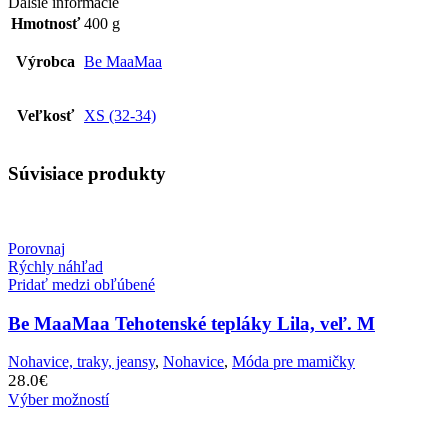
Ďalšie informácie
Hmotnosť
400 g
Výrobca
Be MaaMaa
Veľkosť
XS (32-34)
Súvisiace produkty
Porovnaj
Rýchly náhľad
Pridať medzi obľúbené
Be MaaMaa Tehotenské tepláky Lila, veľ. M
Nohavice, traky, jeansy
,
Nohavice
,
Móda pre mamičky
28.0
€
Výber možností