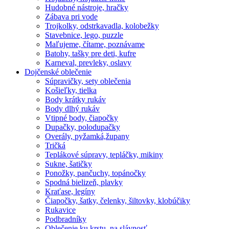
Hudobné nástroje, hračky
Zábava pri vode
Trojkolky, odstrkavadla, kolobežky
Stavebnice, lego, puzzle
Maľujeme, čítame, poznávame
Batohy, tašky pre deti, kufre
Karneval, prevleky, oslavy
Dojčenské oblečenie
Súpravičky, sety oblečenia
Košieľky, tielka
Body krátky rukáv
Body dlhý rukáv
Vtipné body, čiapočky
Dupačky, polodupačky
Overály, pyžamká,župany
Tričká
Teplákové súpravy, tepláčky, mikiny
Sukne, šatičky
Ponožky, pančuchy, topánočky
Spodná bielizeň, plavky
Kraťase, legíny
Čiapočky, šatky, čelenky, šiltovky, klobúčiky
Rukavice
Podbradníky
Oblečenie ku krstu, na slávnosť