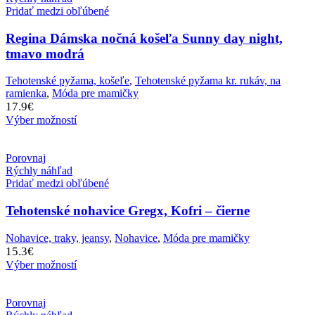
Pridať medzi obľúbené
Regina Dámska nočná košeľa Sunny day night,
tmavo modrá
Tehotenské pyžama, košeľe
,
Tehotenské pyžama kr. rukáv, na
ramienka
,
Móda pre mamičky
17.9
€
Výber možností
Porovnaj
Rýchly náhľad
Pridať medzi obľúbené
Tehotenské nohavice Gregx, Kofri – čierne
Nohavice, traky, jeansy
,
Nohavice
,
Móda pre mamičky
15.3
€
Výber možností
Porovnaj