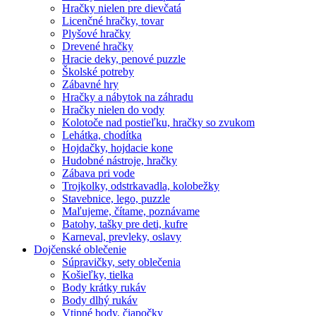
Hračky nielen pre dievčatá
Licenčné hračky, tovar
Plyšové hračky
Drevené hračky
Hracie deky, penové puzzle
Školské potreby
Zábavné hry
Hračky a nábytok na záhradu
Hračky nielen do vody
Kolotoče nad postieľku, hračky so zvukom
Lehátka, chodítka
Hojdačky, hojdacie kone
Hudobné nástroje, hračky
Zábava pri vode
Trojkolky, odstrkavadla, kolobežky
Stavebnice, lego, puzzle
Maľujeme, čítame, poznávame
Batohy, tašky pre deti, kufre
Karneval, prevleky, oslavy
Dojčenské oblečenie
Súpravičky, sety oblečenia
Košieľky, tielka
Body krátky rukáv
Body dlhý rukáv
Vtipné body, čiapočky