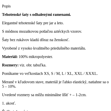
Popis
Tehotenské šaty s odhalenými ramenami.
Elegantné tehotenské šaty pre jar a leto.
S módnou mozaikovou potlačou aztéckych vzorov.
Šaty bez rukávov kladú dôraz na ženskosť.
Vyrobené z vysoko kvalitného priedušného materiálu.
Materiál:
100% mikropolyester.
Rozmery:
viz. obr. tabuľka.
Ponúkame vo veľkostiach XS, S / M, L / XL, XXL / XXXL.
Merané v kľudovom stave, materiál je ľahko elastický, natiahne sa o
5 – 10%.
Uvedené rozmery sa môžu minimálne líšiť + – 1-2cm.
1. akosť.