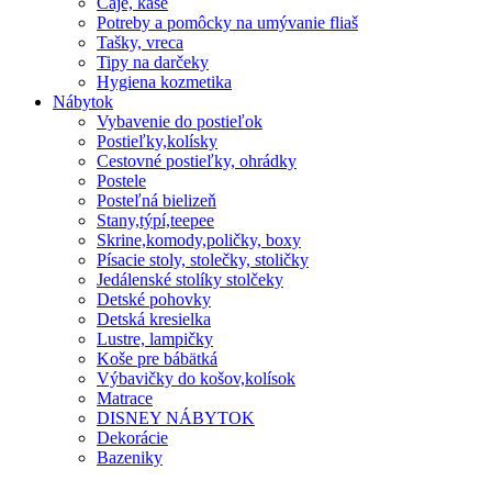
Čaje, kaše
Potreby a pomôcky na umývanie fliaš
Tašky, vreca
Tipy na darčeky
Hygiena kozmetika
Nábytok
Vybavenie do postieľok
Postieľky,kolísky
Cestovné postieľky, ohrádky
Postele
Posteľná bielizeň
Stany,týpí,teepee
Skrine,komody,poličky, boxy
Písacie stoly, stolečky, stoličky
Jedálenské stolíky stolčeky
Detské pohovky
Detská kresielka
Lustre, lampičky
Koše pre bábätká
Výbavičky do košov,kolísok
Matrace
DISNEY NÁBYTOK
Dekorácie
Bazeniky