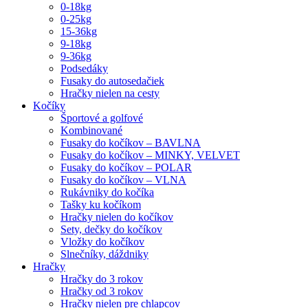
0-18kg
0-25kg
15-36kg
9-18kg
9-36kg
Podsedáky
Fusaky do autosedačiek
Hračky nielen na cesty
Kočíky
Športové a golfové
Kombinované
Fusaky do kočíkov – BAVLNA
Fusaky do kočíkov – MINKY, VELVET
Fusaky do kočíkov – POLAR
Fusaky do kočíkov – VLNA
Rukávniky do kočíka
Tašky ku kočíkom
Hračky nielen do kočíkov
Sety, dečky do kočíkov
Vložky do kočíkov
Slnečníky, dáždniky
Hračky
Hračky do 3 rokov
Hračky od 3 rokov
Hračky nielen pre chlapcov