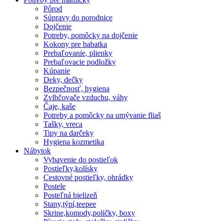
Pôrod
Súpravy do porodnice
Dojčenie
Potreby, pomôcky na dojčenie
Kokony pre babatka
Prebaľovanie, plienky
Prebaľovacie podložky
Kúpanie
Deky, dečky
Bezpečnosť, hygiena
Zvlhčovače vzduchu, váhy
Čaje, kaše
Potreby a pomôcky na umývanie fliaš
Tašky, vreca
Tipy na darčeky
Hygiena kozmetika
Nábytok
Vybavenie do postieľok
Postieľky,kolísky
Cestovné postieľky, ohrádky
Postele
Posteľná bielizeň
Stany,týpí,teepee
Skrine,komody,poličky, boxy