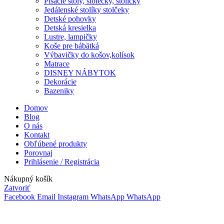
Písacie stoly, stolečky, stoličky
Jedálenské stolíky stolčeky
Detské pohovky
Detská kresielka
Lustre, lampičky
Koše pre bábätká
Výbavičky do košov,kolísok
Matrace
DISNEY NÁBYTOK
Dekorácie
Bazeniky
Domov
Blog
O nás
Kontakt
Obľúbené produkty
Porovnaj
Prihlásenie / Registrácia
Nákupný košík
Zatvoriť
Facebook
Email
Instagram
WhatsApp
WhatsApp