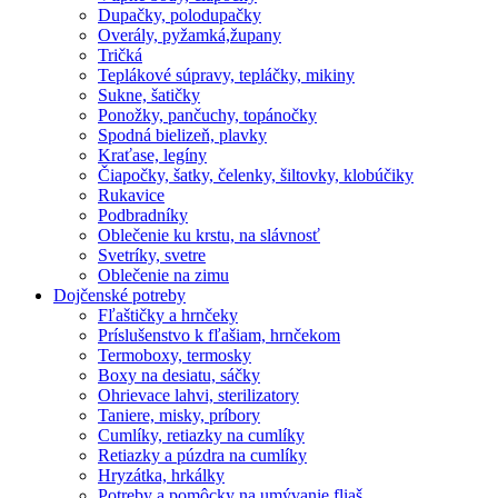
Dupačky, polodupačky
Overály, pyžamká,župany
Tričká
Teplákové súpravy, tepláčky, mikiny
Sukne, šatičky
Ponožky, pančuchy, topánočky
Spodná bielizeň, plavky
Kraťase, legíny
Čiapočky, šatky, čelenky, šiltovky, klobúčiky
Rukavice
Podbradníky
Oblečenie ku krstu, na slávnosť
Svetríky, svetre
Oblečenie na zimu
Dojčenské potreby
Fľaštičky a hrnčeky
Príslušenstvo k fľašiam, hrnčekom
Termoboxy, termosky
Boxy na desiatu, sáčky
Ohrievace lahvi, sterilizatory
Taniere, misky, príbory
Cumlíky, retiazky na cumlíky
Retiazky a púzdra na cumlíky
Hryzátka, hrkálky
Potreby a pomôcky na umývanie fliaš