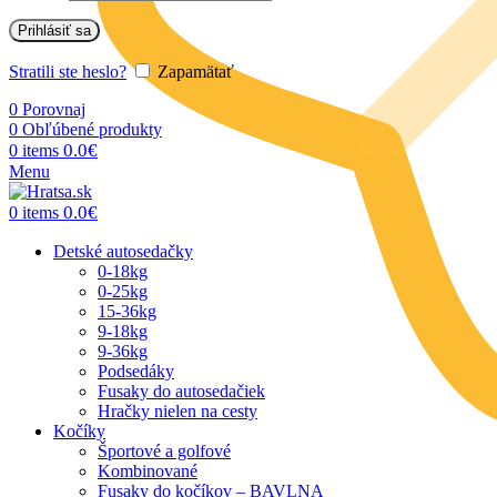
Prihlásiť sa
Stratili ste heslo?
Zapamätať
0
Porovnaj
0
Obľúbené produkty
0.0
€
0
items
Menu
0.0
€
0
items
Detské autosedačky
0-18kg
0-25kg
15-36kg
9-18kg
9-36kg
Podsedáky
Fusaky do autosedačiek
Hračky nielen na cesty
Kočíky
Športové a golfové
Kombinované
Fusaky do kočíkov – BAVLNA