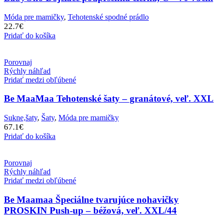
Móda pre mamičky
,
Tehotenské spodné prádlo
22.7
€
Pridať do košíka
Porovnaj
Rýchly náhľad
Pridať medzi obľúbené
Be MaaMaa Tehotenské šaty – granátové, veľ. XXL
Sukne,šaty
,
Šaty
,
Móda pre mamičky
67.1
€
Pridať do košíka
Porovnaj
Rýchly náhľad
Pridať medzi obľúbené
Be Maamaa Špeciálne tvarujúce nohavičky
PROSKIN Push-up – béžová, veľ. XXL/44