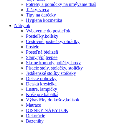
Potreby a pomôcky na umývanie fliaš
Tašky, vreca
Tipy na darčeky
Hygiena kozmetika
Nábytok
Vybavenie do postieľok
Postieľky,kolísky
Cestovné postieľky, ohrádky
Postele
Posteľná bielizeň
Stany,týpí,teepee
Skrine,komody,poličky, boxy
Písacie stoly, stolečky, stoličky
Jedálenské stolíky stolčeky
Detské pohovky
Detská kresielka
Lustre, lampičky
Koše pre bábätká
Výbavičky do košov,kolísok
Matrace
DISNEY NÁBYTOK
Dekorácie
Bazeniky
Domov