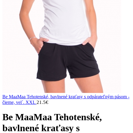
Be MaaMaa Tehotenské, bavlnené kraťasy s odpárateľným pásom -
21.5
€
čierne, vel´. XXL
Be MaaMaa Tehotenské,
bavlnené kraťasy s