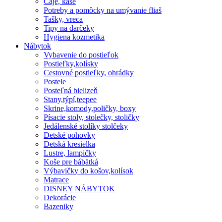
Čaje, kaše
Potreby a pomôcky na umývanie fliaš
Tašky, vreca
Tipy na darčeky
Hygiena kozmetika
Nábytok
Vybavenie do postieľok
Postieľky,kolísky
Cestovné postieľky, ohrádky
Postele
Posteľná bielizeň
Stany,týpí,teepee
Skrine,komody,poličky, boxy
Písacie stoly, stolečky, stoličky
Jedálenské stolíky stolčeky
Detské pohovky
Detská kresielka
Lustre, lampičky
Koše pre bábätká
Výbavičky do košov,kolísok
Matrace
DISNEY NÁBYTOK
Dekorácie
Bazeniky