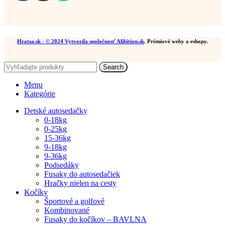
Hratsa.sk
- © 2024 Vytvorila spoločnosť
Alibition.sk
. Prémiové weby a eshopy.
Search
Menu
Kategórie
Detské autosedačky
0-18kg
0-25kg
15-36kg
9-18kg
9-36kg
Podsedáky
Fusaky do autosedačiek
Hračky nielen na cesty
Kočíky
Športové a golfové
Kombinované
Fusaky do kočíkov – BAVLNA