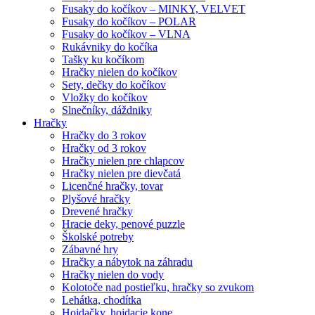
Fusaky do kočíkov – MINKY, VELVET
Fusaky do kočíkov – POLAR
Fusaky do kočíkov – VLNA
Rukávniky do kočíka
Tašky ku kočíkom
Hračky nielen do kočíkov
Sety, dečky do kočíkov
Vložky do kočíkov
Slnečníky, dáždniky
Hračky
Hračky do 3 rokov
Hračky od 3 rokov
Hračky nielen pre chlapcov
Hračky nielen pre dievčatá
Licenčné hračky, tovar
Plyšové hračky
Drevené hračky
Hracie deky, penové puzzle
Školské potreby
Zábavné hry
Hračky a nábytok na záhradu
Hračky nielen do vody
Kolotoče nad postieľku, hračky so zvukom
Lehátka, chodítka
Hojdačky, hojdacie kone