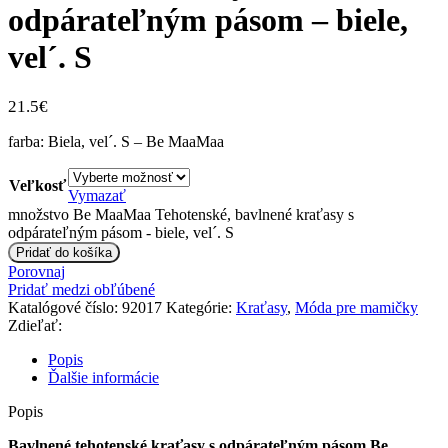
odpárateľným pásom – biele,
vel´. S
21.5
€
farba: Biela, vel´. S – Be MaaMaa
Veľkosť
Vymazať
množstvo Be MaaMaa Tehotenské, bavlnené kraťasy s
odpárateľným pásom - biele, vel´. S
Pridať do košíka
Porovnaj
Pridať medzi obľúbené
Katalógové číslo:
92017
Kategórie:
Kraťasy
,
Móda pre mamičky
Zdieľať:
Popis
Ďalšie informácie
Popis
Bavlnené tehotenské kraťasy s odpárateľným pásom Be