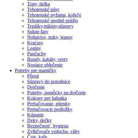
Topy, tielka
Tehotenské pásy
Tehotenské pyžama, košeľe
Tehotenské spodné prádlo
Tepláky,mikiny,súpravy
Sukne,šaty
Nohavice, traky, jeansy
Kraťasy
Legíny
Pančuchy
Bundy, kabáty, vesty
Nosiace oblečenie
Potreby pre mamičky
Pôrod
Súpravy do porodnice
Dojčenie
Potreby, pomôcky na dojčenie
Kokony pre babatka
Prebaľovanie, plienky
Prebaľovacie podložky
Kúpanie
Deky, dečky
Bezpečnosť, hygiena
Zvlhčovače vzduchu, váhy
Čaje, kaše