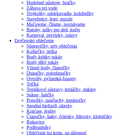
Hudobné nástroje, hračky
Zábava pri vode
Trojkolky, odstrkavadla, kolobežky
Stavebnice, lego, puzzle
Maľujeme, čítame, poznávame
Batohy, tašky pre deti, kufre
Karneval, prevleky, oslavy
Dojčenské oblečenie
Súpravičky, sety oblečenia
Košieľky, tielka
Body krátky rukáv
Body dlhý rukáv
Vtipné body, čiapočky
Dupačky, polodupačky
Overály, pyžamká,župany
Tričká
Teplákové súpravy, tepláčky, mikiny
Sukne, šatičky
Ponožky, pančuchy, topánočky
Spodná bielizeň, plavky
Kraťase, legíny
Čiapočky, šatky, čelenky, šiltovky, klobúčiky
Rukavice
Podbradníky
Oblečenie ku krstu, na slávnosť