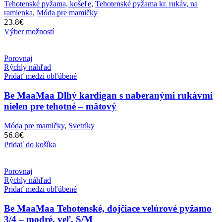
Tehotenské pyžama, košeľe
,
Tehotenské pyžama kr. rukáv, na
ramienka
,
Móda pre mamičky
23.8
€
Výber možností
Porovnaj
Rýchly náhľad
Pridať medzi obľúbené
Be MaaMaa Dlhý kardigan s naberanými rukávmi
nielen pre tehotné – mätový
Móda pre mamičky
,
Svetríky
56.8
€
Pridať do košíka
Porovnaj
Rýchly náhľad
Pridať medzi obľúbené
Be MaaMaa Tehotenské, dojčiace velúrové pyžamo
3/4 – modré, veľ. S/M