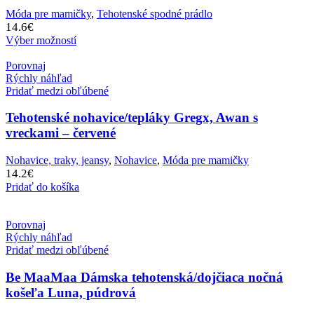
Móda pre mamičky
,
Tehotenské spodné prádlo
14.6
€
Výber možností
Porovnaj
Rýchly náhľad
Pridať medzi obľúbené
Tehotenské nohavice/tepláky Gregx, Awan s
vreckami – červené
Nohavice, traky, jeansy
,
Nohavice
,
Móda pre mamičky
14.2
€
Pridať do košíka
Porovnaj
Rýchly náhľad
Pridať medzi obľúbené
Be MaaMaa Dámska tehotenská/dojčiaca nočná
košeľa Luna, púdrová