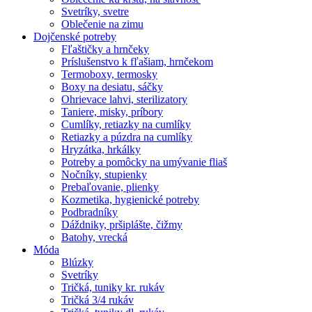
Svetríky, svetre
Oblečenie na zimu
Dojčenské potreby
Fľaštičky a hrnčeky
Príslušenstvo k fľašiam, hrnčekom
Termoboxy, termosky
Boxy na desiatu, sáčky
Ohrievace lahvi, sterilizatory
Taniere, misky, príbory
Cumlíky, retiazky na cumlíky
Retiazky a púzdra na cumlíky
Hryzátka, hrkálky
Potreby a pomôcky na umývanie fliaš
Nočníky, stupienky
Prebaľovanie, plienky
Kozmetika, hygienické potreby
Podbradníky
Dáždniky, pršiplášte, čižmy
Batohy, vrecká
Móda
Blúzky
Svetríky
Tričká, tuniky kr. rukáv
Tričká 3/4 rukáv