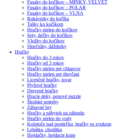
Fusaky do kočíkov – MINKY, VELVET
Fusaky do kočíkov – POLAR
Fusaky do kočíkov – VLNA
Rukávniky do kočíka
Tašky ku kočíkom
Hračky nielen do kočíkov
Sety, dečky do kočíkov
Vložky do kočíkov
Slnečníky, dáždniky
Hračky
Hračky do 3 rokov
Hračky od 3 rokov
Hračky nielen pre chlapcov
Hračky nielen pre dievčatá
Licenčné hračky, tovar
Plyšové hračky
Drevené hračky
Hracie deky, penové puzzle
Školské potreby
Zábavné hry
Hračky a nábytok na záhradu
Hračky nielen do vody
Kolotoče nad postieľku, hračky so zvukom
Lehátka, chodítka
Hojdačky, hojdacie kone