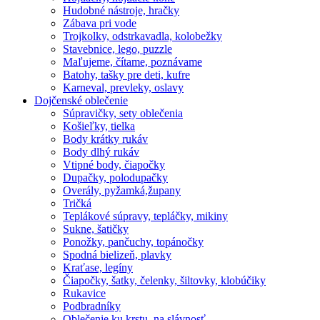
Hudobné nástroje, hračky
Zábava pri vode
Trojkolky, odstrkavadla, kolobežky
Stavebnice, lego, puzzle
Maľujeme, čítame, poznávame
Batohy, tašky pre deti, kufre
Karneval, prevleky, oslavy
Dojčenské oblečenie
Súpravičky, sety oblečenia
Košieľky, tielka
Body krátky rukáv
Body dlhý rukáv
Vtipné body, čiapočky
Dupačky, polodupačky
Overály, pyžamká,župany
Tričká
Teplákové súpravy, tepláčky, mikiny
Sukne, šatičky
Ponožky, pančuchy, topánočky
Spodná bielizeň, plavky
Kraťase, legíny
Čiapočky, šatky, čelenky, šiltovky, klobúčiky
Rukavice
Podbradníky
Oblečenie ku krstu, na slávnosť