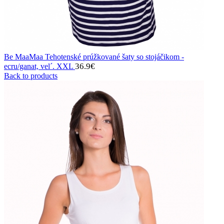
Be MaaMaa Tehotenské prúžkované šaty so stojáčikom -
36.9
€
ecru/ganat, vel´. XXL
Back to products