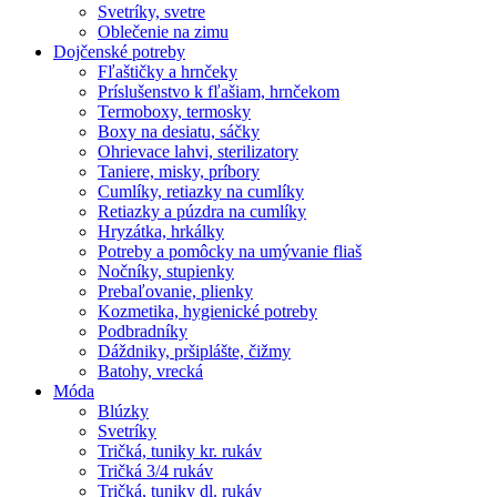
Svetríky, svetre
Oblečenie na zimu
Dojčenské potreby
Fľaštičky a hrnčeky
Príslušenstvo k fľašiam, hrnčekom
Termoboxy, termosky
Boxy na desiatu, sáčky
Ohrievace lahvi, sterilizatory
Taniere, misky, príbory
Cumlíky, retiazky na cumlíky
Retiazky a púzdra na cumlíky
Hryzátka, hrkálky
Potreby a pomôcky na umývanie fliaš
Nočníky, stupienky
Prebaľovanie, plienky
Kozmetika, hygienické potreby
Podbradníky
Dáždniky, pršiplášte, čižmy
Batohy, vrecká
Móda
Blúzky
Svetríky
Tričká, tuniky kr. rukáv
Tričká 3/4 rukáv
Tričká, tuniky dl. rukáv