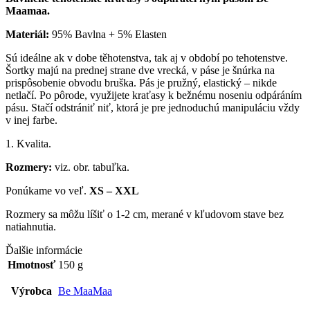
Maamaa.
Materiál:
95% Bavlna + 5% Elasten
Sú ideálne ak v dobe těhotenstva, tak aj v období po tehotenstve.
Šortky majú na prednej strane dve vrecká, v páse je šnúrka na
prispôsobenie obvodu bruška. Pás je pružný, elastický – nikde
netlačí. Po pôrode, využijete kraťasy k bežnému noseniu odpáráním
pásu. Stačí odstrániť niť, ktorá je pre jednoduchú manipuláciu vždy
v inej farbe.
1. Kvalita.
Rozmery:
viz. obr. tabuľka.
Ponúkame vo veľ.
XS – XXL
Rozmery sa môžu líšiť o 1-2 cm, merané v kľudovom stave bez
natiahnutia.
Ďalšie informácie
Hmotnosť
150 g
Výrobca
Be MaaMaa