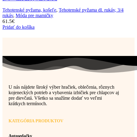
Tehotenské pyžama, košeľe
,
Tehotenské pyžama dl. rukáv, 3/4
rukáv
,
Móda pre mamičky
61.5
€
Pridať do košíka
U nás nájdete široký výber hračiek, oblečenia, rôznych
kojeneckých potrieb a vybavenia izbičiek pre chlapcov aj
pre dievčatá. Všetko sa snažíme dodať vo veľmi
krátkych termínoch.
KATEGÓRIA PRODUKTOV
Autosedačky