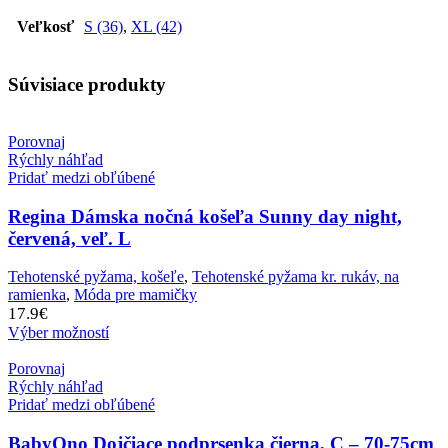
Veľkosť
S (36)
,
XL (42)
Súvisiace produkty
Porovnaj
Rýchly náhľad
Pridať medzi obľúbené
Regina Dámska nočná košeľa Sunny day night,
červená, veľ. L
Tehotenské pyžama, košeľe
,
Tehotenské pyžama kr. rukáv, na
ramienka
,
Móda pre mamičky
17.9
€
Výber možností
Porovnaj
Rýchly náhľad
Pridať medzi obľúbené
BabyOno Dojčiace podprsenka čierna, C – 70-75cm