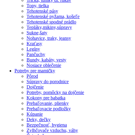
Tričká, tuniky dl. rukáv
Topy, tielka
Tehotenské pásy
Tehotenské pyžama, košeľe
Tehotenské spodné prádlo
Tepláky,mikiny,súpravy
Sukne,šaty
Nohavice, traky, jeansy
Kraťasy
Legíny
Pančuchy
Bundy, kabáty, vesty
Nosiace oblečenie
Potreby pre mamičky
Pôrod
Súpravy do porodnice
Dojčenie
Potreby, pomôcky na dojčenie
Kokony pre babatka
Prebaľovanie, plienky
Prebaľovacie podložky
Kúpanie
Deky, dečky
Bezpečnosť, hygiena
Zvlhčovače vzduchu, váhy