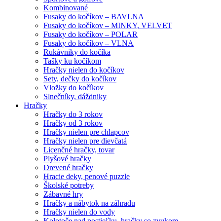
Kombinované
Fusaky do kočíkov – BAVLNA
Fusaky do kočíkov – MINKY, VELVET
Fusaky do kočíkov – POLAR
Fusaky do kočíkov – VLNA
Rukávniky do kočíka
Tašky ku kočíkom
Hračky nielen do kočíkov
Sety, dečky do kočíkov
Vložky do kočíkov
Slnečníky, dáždniky
Hračky
Hračky do 3 rokov
Hračky od 3 rokov
Hračky nielen pre chlapcov
Hračky nielen pre dievčatá
Licenčné hračky, tovar
Plyšové hračky
Drevené hračky
Hracie deky, penové puzzle
Školské potreby
Zábavné hry
Hračky a nábytok na záhradu
Hračky nielen do vody
Kolotoče nad postieľku, hračky so zvukom