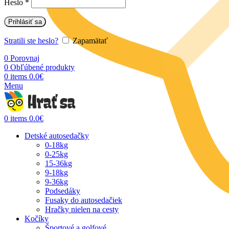
Heslo
*
Prihlásiť sa
Stratili ste heslo?
Zapamätať
0
Porovnaj
0
Obľúbené produkty
0
items
0.0
€
Menu
0
items
0.0
€
Detské autosedačky
0-18kg
0-25kg
15-36kg
9-18kg
9-36kg
Podsedáky
Fusaky do autosedačiek
Hračky nielen na cesty
Kočíky
Športové a golfové