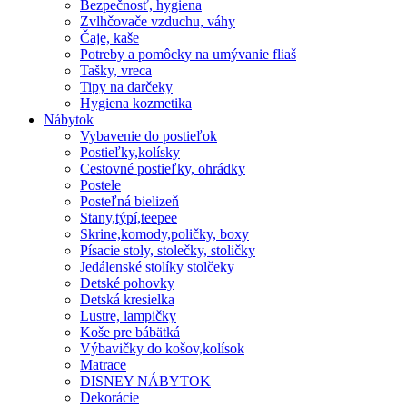
Bezpečnosť, hygiena
Zvlhčovače vzduchu, váhy
Čaje, kaše
Potreby a pomôcky na umývanie fliaš
Tašky, vreca
Tipy na darčeky
Hygiena kozmetika
Nábytok
Vybavenie do postieľok
Postieľky,kolísky
Cestovné postieľky, ohrádky
Postele
Posteľná bielizeň
Stany,týpí,teepee
Skrine,komody,poličky, boxy
Písacie stoly, stolečky, stoličky
Jedálenské stolíky stolčeky
Detské pohovky
Detská kresielka
Lustre, lampičky
Koše pre bábätká
Výbavičky do košov,kolísok
Matrace
DISNEY NÁBYTOK
Dekorácie