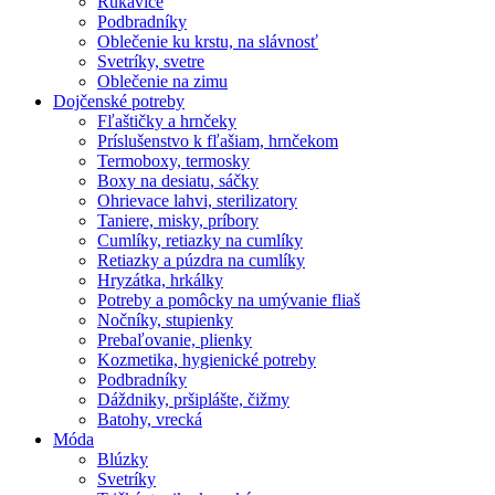
Rukavice
Podbradníky
Oblečenie ku krstu, na slávnosť
Svetríky, svetre
Oblečenie na zimu
Dojčenské potreby
Fľaštičky a hrnčeky
Príslušenstvo k fľašiam, hrnčekom
Termoboxy, termosky
Boxy na desiatu, sáčky
Ohrievace lahvi, sterilizatory
Taniere, misky, príbory
Cumlíky, retiazky na cumlíky
Retiazky a púzdra na cumlíky
Hryzátka, hrkálky
Potreby a pomôcky na umývanie fliaš
Nočníky, stupienky
Prebaľovanie, plienky
Kozmetika, hygienické potreby
Podbradníky
Dáždniky, pršiplášte, čižmy
Batohy, vrecká
Móda
Blúzky
Svetríky