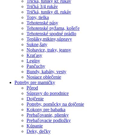
Tričká, tuniky kr. rukáv
Tričká 3/4 rukáv
Tričká, tuniky dl. rukáv
Topy, tielka
Tehotenské pásy
Tehotenské pyžama, košeľe
Tehotenské spodné prádlo
Tepláky,mikiny,súpravy
Sukne,šaty
Nohavice, traky, jeansy
Kraťasy
Legíny
Pančuchy
Bundy, kabáty, vesty
Nosiace oblečenie
Potreby pre mamičky
Pôrod
Súpravy do porodnice
Dojčenie
Potreby, pomôcky na dojčenie
Kokony pre babatka
Prebaľovanie, plienky
Prebaľovacie podložky
Kúpanie
Deky, dečky