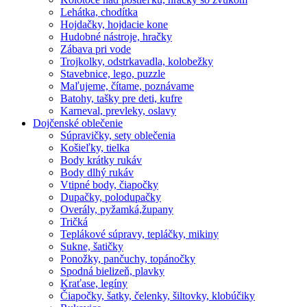
Lehátka, chodítka
Hojdačky, hojdacie kone
Hudobné nástroje, hračky
Zábava pri vode
Trojkolky, odstrkavadla, kolobežky
Stavebnice, lego, puzzle
Maľujeme, čítame, poznávame
Batohy, tašky pre deti, kufre
Karneval, prevleky, oslavy
Dojčenské oblečenie
Súpravičky, sety oblečenia
Košieľky, tielka
Body krátky rukáv
Body dlhý rukáv
Vtipné body, čiapočky
Dupačky, polodupačky
Overály, pyžamká,župany
Tričká
Teplákové súpravy, tepláčky, mikiny
Sukne, šatičky
Ponožky, pančuchy, topánočky
Spodná bielizeň, plavky
Kraťase, legíny
Čiapočky, šatky, čelenky, šiltovky, klobúčiky