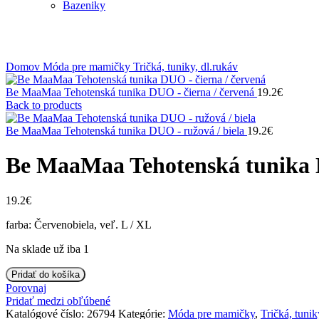
Bazeniky
Klikni na zväčšenie
Domov
Móda pre mamičky
Tričká, tuniky, dl.rukáv
Be MaaMaa Tehotenská tunika DUO - čierna / červená
19.2
€
Back to products
Be MaaMaa Tehotenská tunika DUO - ružová / biela
19.2
€
Be MaaMaa Tehotenská tunika D
19.2
€
farba: Červenobiela, veľ. L / XL
Na sklade už iba 1
množstvo
Pridať do košíka
Be
Porovnaj
MaaMaa
Pridať medzi obľúbené
Tehotenská
Katalógové číslo:
26794
Kategórie:
Móda pre mamičky
,
Tričká, tunik