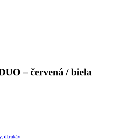
UO – červená / biela
y, dl.rukáv