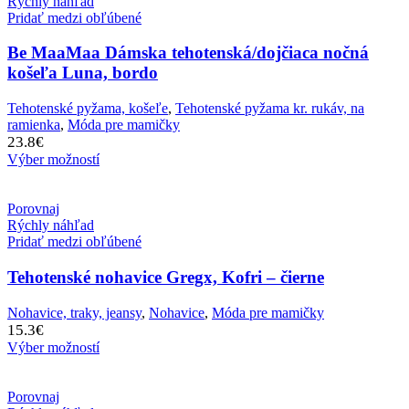
Rýchly náhľad
Pridať medzi obľúbené
Be MaaMaa Dámska tehotenská/dojčiaca nočná
košeľa Luna, bordo
Tehotenské pyžama, košeľe
,
Tehotenské pyžama kr. rukáv, na
ramienka
,
Móda pre mamičky
23.8
€
Výber možností
Porovnaj
Rýchly náhľad
Pridať medzi obľúbené
Tehotenské nohavice Gregx, Kofri – čierne
Nohavice, traky, jeansy
,
Nohavice
,
Móda pre mamičky
15.3
€
Výber možností
Porovnaj