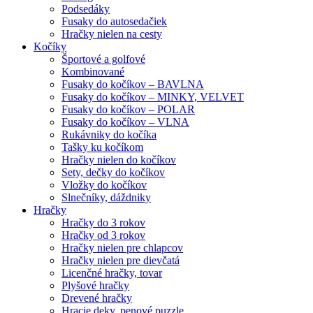
Podsedáky
Fusaky do autosedačiek
Hračky nielen na cesty
Kočíky
Športové a golfové
Kombinované
Fusaky do kočíkov – BAVLNA
Fusaky do kočíkov – MINKY, VELVET
Fusaky do kočíkov – POLAR
Fusaky do kočíkov – VLNA
Rukávniky do kočíka
Tašky ku kočíkom
Hračky nielen do kočíkov
Sety, dečky do kočíkov
Vložky do kočíkov
Slnečníky, dáždniky
Hračky
Hračky do 3 rokov
Hračky od 3 rokov
Hračky nielen pre chlapcov
Hračky nielen pre dievčatá
Licenčné hračky, tovar
Plyšové hračky
Drevené hračky
Hracie deky, penové puzzle