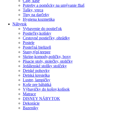
Čaje, kaše
Potreby a pomôcky na umývanie fliaš
Tašky, vreca
Tipy na darčeky
Hygiena kozmetika
Nábytok
Vybavenie do postieľok
Postieľky,kolísky
Cestovné postieľky, ohrádky
Postele
Posteľná bielizeň
Stany,týpí,teepee
Skrine,komody,poličky, boxy
Písacie stoly, stolečky, stoličky
Jedálenské stolíky stolčeky
Detské pohovky
Detská kresielka
Lustre, lampičky
Koše pre bábätká
Výbavičky do košov,kolísok
Matrace
DISNEY NÁBYTOK
Dekorácie
Bazeniky