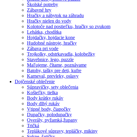
Školské potreby
Zábavné hry
Hračky a nábytok na záhradu
Hračky nielen do vody
Kolotoče nad postieľku, hračky so zvukom
Lehátka, chodítka
Hojdačky, hojdacie kone
Hudobné nástroje, hračky
Zábava pri vode
Trojkolky, odstrkavadla, kolobežky
Stavebnice, lego, puzzle
Maľujeme, čítame, poznávame
Batohy, tašky pre deti, kufre
Karneval, prevleky, oslavy
Dojčenské oblečenie
Súpravičky, sety oblečenia
Košieľky, tielka
Body krátky rukáv
Body dlhý rukáv
Vtipné body, čiapočky
Dupačky, polodupačky
Overály, pyžamká,župany
Tričká
Teplákové súpravy, tepláčky, mikiny
Sukne, šatičky