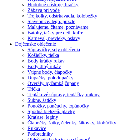
Hudobné nástroje, hračky
Zábava pri vode
Trojkolky, odstrkavadla, kolobežky
Stavebnice, lego, puzzle
Maľujeme, čítame, poznávame
Batohy, tašky pre deti, kufre
Karneval, prevleky, oslavy
Dojčenské oblečenie
Súpravičky, sety oblečenia
Košieľky, tielka
Body krátky rukáv
Body dlhý rukáv
Vtipné body, čiapočky
Dupačky, polodupačky
Overály, pyžamká,župany
Tričká
Teplákové súpravy, tepláčky, mikiny
Sukne, šatičky
Ponožky, pančuchy, topánočky
Spodná bielizeň, plavky
Kraťase, legíny
Čiapočky, šatky, čelenky, šiltovky, klobúčiky
Rukavice
Podbradníky
Oblečenie ku krstu, na slávnosť