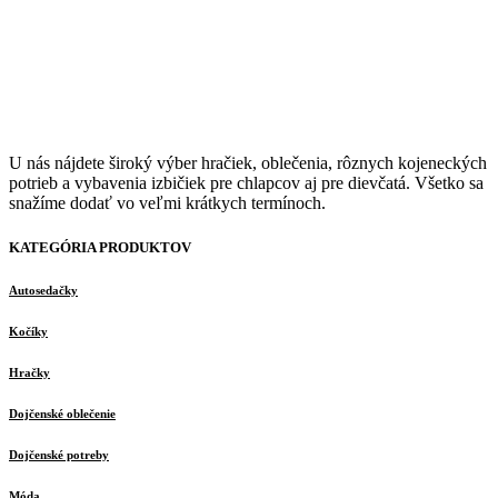
U nás nájdete široký výber hračiek, oblečenia, rôznych kojeneckých
potrieb a vybavenia izbičiek pre chlapcov aj pre dievčatá. Všetko sa
snažíme dodať vo veľmi krátkych termínoch.
KATEGÓRIA PRODUKTOV
Autosedačky
Kočíky
Hračky
Dojčenské oblečenie
Dojčenské potreby
Móda