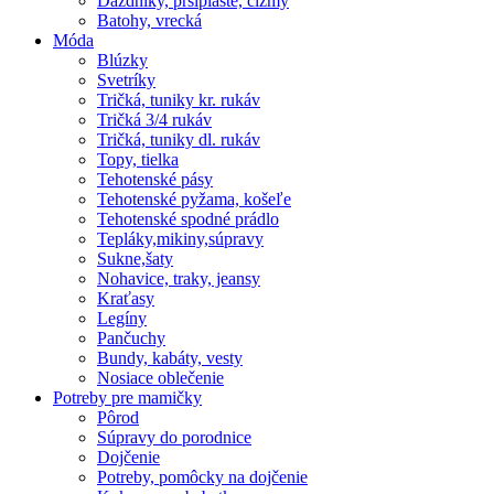
Dáždniky, pršiplášte, čižmy
Batohy, vrecká
Móda
Blúzky
Svetríky
Tričká, tuniky kr. rukáv
Tričká 3/4 rukáv
Tričká, tuniky dl. rukáv
Topy, tielka
Tehotenské pásy
Tehotenské pyžama, košeľe
Tehotenské spodné prádlo
Tepláky,mikiny,súpravy
Sukne,šaty
Nohavice, traky, jeansy
Kraťasy
Legíny
Pančuchy
Bundy, kabáty, vesty
Nosiace oblečenie
Potreby pre mamičky
Pôrod
Súpravy do porodnice
Dojčenie
Potreby, pomôcky na dojčenie