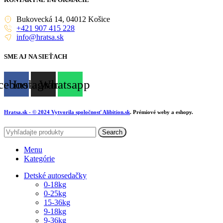
Bukovecká 14, 04012 Košice
+421 907 415 228
info@hratsa.sk
SME AJ NA SIEŤACH
cebook
Instagram
Whatsapp
Hratsa.sk
- © 2024 Vytvorila spoločnosť
Alibition.sk
. Prémiové weby a eshopy.
Search
Menu
Kategórie
Detské autosedačky
0-18kg
0-25kg
15-36kg
9-18kg
9-36kg