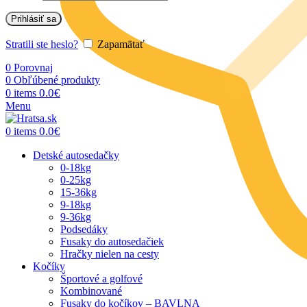
Prihlásiť sa
Stratili ste heslo?
Zapamätať
0
Porovnaj
0
Obľúbené produkty
0.0
€
0
items
Menu
0.0
€
0
items
Detské autosedačky
0-18kg
0-25kg
15-36kg
9-18kg
9-36kg
Podsedáky
Fusaky do autosedačiek
Hračky nielen na cesty
Kočíky
Športové a golfové
Kombinované
Fusaky do kočíkov – BAVLNA