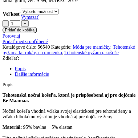
farba: grafit, veľ. S /M, MAREC 2019
Veľkosť
Vymazať
množstvo
Be
Pridať do košíka
MaaMaa
Porovnaj
Tehotenská,
Pridať medzi obľúbené
dojčiace
Katalógové číslo:
56540
Kategórie:
Móda pre mamičky
,
Tehotenské
nočná
pyžama kr. rukáv, na ramienka
,
Tehotenské pyžama, košeľe
košeľa
Zdieľať:
Iris
-
Popis
grafit,
Ďalšie informácie
B19
Popis
Tehotenská nočná košeľa, ktorá je prispôsobená aj pre dojčenie
Be Maamaa.
Nočná košeľa vhodná vďaka svojej elastickosti pre tehotné ženy a
vďaka hlbokému výstrihu je vhodná aj pre dojčiace ženy.
Materiál:
95% bavlna + 5% elastan.