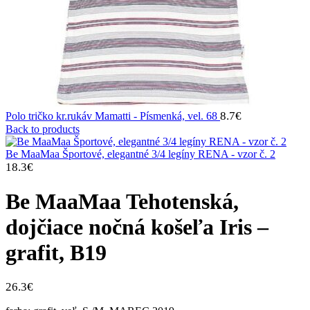
8.7
€
Polo tričko kr.rukáv Mamatti - Písmenká, vel. 68
Back to products
Be MaaMaa Športové, elegantné 3/4 legíny RENA - vzor č. 2
18.3
€
Be MaaMaa Tehotenská,
dojčiace nočná košeľa Iris –
grafit, B19
26.3
€