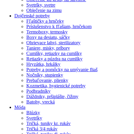
Svetríky, svetre
Oblečenie na zimu
Dojčenské potreby
Fľaštičky a hrnčeky
Príslušenstvo k fľašiam, hrnčekom
Termoboxy, termosky
Boxy na desiatu, sáčky
Ohrievace lahvi, sterilizatory
Taniere, misky, príbory
Cumlíky, retiazky na cumlíky
Retiazky a púzdra na cumlíky
Hryzátka, hrkálky
Potreby a pomôcky na umývanie fliaš
Nočníky, stupienky
Prebaľovanie, plienky
Kozmetika, hygienické potreby
Podbradníky
Dáždniky, pršiplášte, čižmy
Batohy, vrecká
Móda
Blúzky
Svetríky
Tričká, tuniky kr. rukáv
Tričká 3/4 rukáv