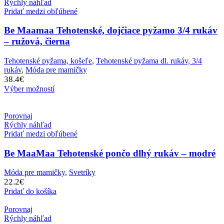
Rýchly náhľad
Pridať medzi obľúbené
Be Maamaa Tehotenské, dojčiace pyžamo 3/4 rukáv
– ružová, čierna
Tehotenské pyžama, košeľe
,
Tehotenské pyžama dl. rukáv, 3/4
rukáv
,
Móda pre mamičky
38.4
€
Výber možností
Porovnaj
Rýchly náhľad
Pridať medzi obľúbené
Be MaaMaa Tehotenské pončo dlhý rukáv – modré
Móda pre mamičky
,
Svetríky
22.2
€
Pridať do košíka
Porovnaj
Rýchly náhľad