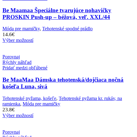
Be Maamaa Špeciálne tvarujúce nohavičky
PROSKIN Push-up – béžová, veľ. XXL/44
Móda pre mamičky
,
Tehotenské spodné prádlo
14.6
€
Výber možností
Porovnaj
Rýchly náhľad
Pridať medzi obľúbené
Be MaaMaa Dámska tehotenská/dojčiaca nočná
košeľa Luna, sivá
Tehotenské pyžama, košeľe
,
Tehotenské pyžama kr. rukáv, na
ramienka
,
Móda pre mamičky
23.8
€
Výber možností
Porovnaj