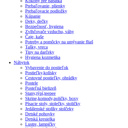
Kokony pre babatka
Prebaľovanie, plienky
Prebaľovacie podložky
Kúpanie
Deky, dečky
Bezpečnosť, hygiena
Zvlhčovače vzduchu, váhy
Čaje, kaše
Potreby a pomôcky na umývanie fliaš
Tašky, vreca
Tipy na darčeky
Hygiena kozmetika
Nábytok
Vybavenie do postieľok
Postieľky,kolísky
Cestovné postieľky, ohrádky
Postele
Posteľná bielizeň
Stany,týpí,teepee
Skrine,komody,poličky, boxy
Písacie stoly, stolečky, stoličky
Jedálenské stolíky stolčeky
Detské pohovky
Detská kresielka
Lustre, lampičky