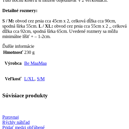
Túto nočnú košeľu si môžete objednávať v 2 veľkostiach:
Detailné rozmery:
S / M:
obvod cez prsia cca 45cm x 2, celková dĺžka cca 90cm,
spodná šírka 55cm.
L / XL:
obvod cez prsia cca 55cm x 2 ,, celková
dĺžka cca 92cm, spodná šírka 65cm. Uvedené rozmery sa môžu
minimálne líšiť + – 1-2cm.
Ďalšie informácie
Hmotnosť
230 g
Výrobca
Be MaaMaa
Veľkosť
L/XL
,
S/M
Súvisiace produkty
Porovnaj
Rýchly náhľad
Pridať medzi obľúbené