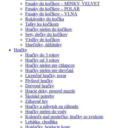
Fusaky do kočíkov – MINKY, VELVET
Fusaky do kočíkov – POLAR
Fusaky do kočíkov – VLNA
Rukávniky do kočíka
Tašky ku kočíkom
Hračky nielen do kočíkov
Sety, dečky do kočíkov
Vložky do kočíkov
Slnečníky, dáždniky
Hračky
Hračky do 3 rokov
Hračky od 3 rokov
Hračky nielen pre chlapcov
Hračky nielen pre dievčatá
Licenčné hračky, tovar
Plyšové hračky
Drevené hračky
Hracie deky, penové puzzle
Školské potreby
Zábavné hry
Hračky a nábytok na záhradu
Hračky nielen do vody
Kolotoče nad postieľku, hračky so zvukom
Lehátka, chodítka
Hojdačky, hojdacie kone