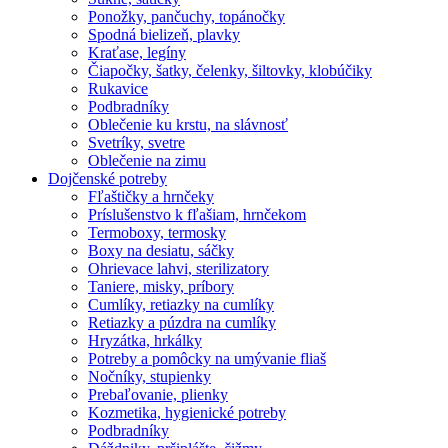
Ponožky, pančuchy, topánočky
Spodná bielizeň, plavky
Kraťase, legíny
Čiapočky, šatky, čelenky, šiltovky, klobúčiky
Rukavice
Podbradníky
Oblečenie ku krstu, na slávnosť
Svetríky, svetre
Oblečenie na zimu
Dojčenské potreby
Fľaštičky a hrnčeky
Príslušenstvo k fľašiam, hrnčekom
Termoboxy, termosky
Boxy na desiatu, sáčky
Ohrievace lahvi, sterilizatory
Taniere, misky, príbory
Cumlíky, retiazky na cumlíky
Retiazky a púzdra na cumlíky
Hryzátka, hrkálky
Potreby a pomôcky na umývanie fliaš
Nočníky, stupienky
Prebaľovanie, plienky
Kozmetika, hygienické potreby
Podbradníky