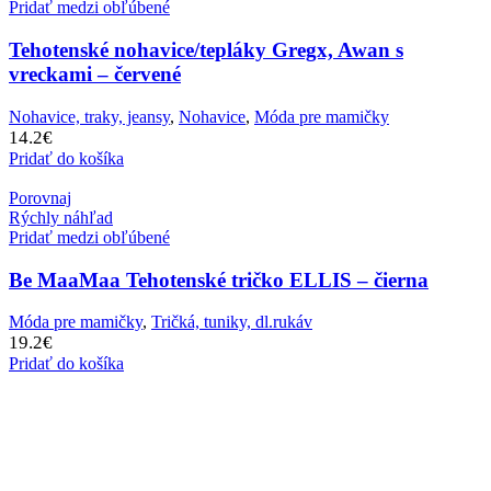
Pridať medzi obľúbené
Tehotenské nohavice/tepláky Gregx, Awan s
vreckami – červené
Nohavice, traky, jeansy
,
Nohavice
,
Móda pre mamičky
14.2
€
Pridať do košíka
Porovnaj
Rýchly náhľad
Pridať medzi obľúbené
Be MaaMaa Tehotenské tričko ELLIS – čierna
Móda pre mamičky
,
Tričká, tuniky, dl.rukáv
19.2
€
Pridať do košíka