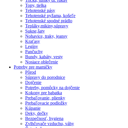
Tričká, tuniky dl. rukáv
Topy, tielka
Tehotenské pásy
Tehotenské pyžama, košeľe
Tehotenské spodné prádlo
Tepláky,mikiny,súpravy
Sukne,šaty
Nohavice, traky, jeansy
Kraťasy
Legíny
Pančuchy
Bundy, kabáty, vesty
Nosiace oblečenie
Potreby pre mamičky
Pôrod
Súpravy do porodnice
Dojčenie
Potreby, pomôcky na dojčenie
Kokony pre babatka
Prebaľovanie, plienky
Prebaľovacie podložky
Kúpanie
Deky, dečky
Bezpečnosť, hygiena
Zvlhčovače vzduchu, váhy