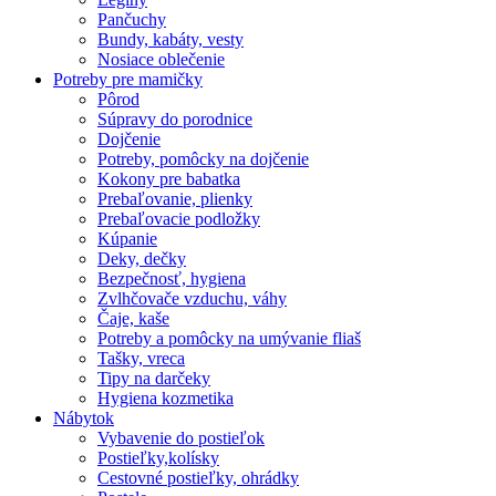
Pančuchy
Bundy, kabáty, vesty
Nosiace oblečenie
Potreby pre mamičky
Pôrod
Súpravy do porodnice
Dojčenie
Potreby, pomôcky na dojčenie
Kokony pre babatka
Prebaľovanie, plienky
Prebaľovacie podložky
Kúpanie
Deky, dečky
Bezpečnosť, hygiena
Zvlhčovače vzduchu, váhy
Čaje, kaše
Potreby a pomôcky na umývanie fliaš
Tašky, vreca
Tipy na darčeky
Hygiena kozmetika
Nábytok
Vybavenie do postieľok
Postieľky,kolísky
Cestovné postieľky, ohrádky