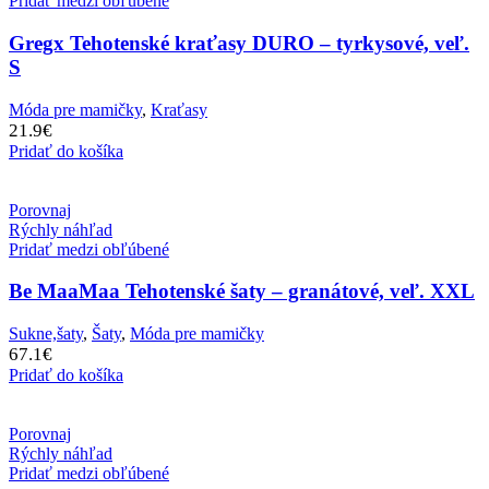
Pridať medzi obľúbené
Gregx Tehotenské kraťasy DURO – tyrkysové, veľ.
S
Móda pre mamičky
,
Kraťasy
21.9
€
Pridať do košíka
Porovnaj
Rýchly náhľad
Pridať medzi obľúbené
Be MaaMaa Tehotenské šaty – granátové, veľ. XXL
Sukne,šaty
,
Šaty
,
Móda pre mamičky
67.1
€
Pridať do košíka
Porovnaj
Rýchly náhľad
Pridať medzi obľúbené