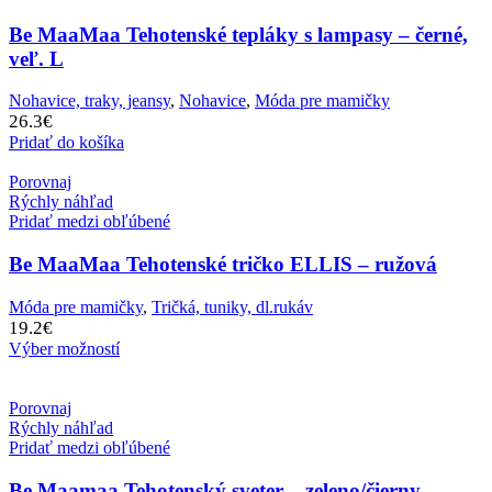
Be MaaMaa Tehotenské tepláky s lampasy – černé,
veľ. L
Nohavice, traky, jeansy
,
Nohavice
,
Móda pre mamičky
26.3
€
Pridať do košíka
Porovnaj
Rýchly náhľad
Pridať medzi obľúbené
Be MaaMaa Tehotenské tričko ELLIS – ružová
Móda pre mamičky
,
Tričká, tuniky, dl.rukáv
19.2
€
Výber možností
Porovnaj
Rýchly náhľad
Pridať medzi obľúbené
Be Maamaa Tehotenský sveter – zeleno/čierny