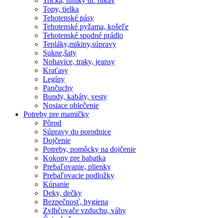
Tričká, tuniky dl. rukáv
Topy, tielka
Tehotenské pásy
Tehotenské pyžama, košeľe
Tehotenské spodné prádlo
Tepláky,mikiny,súpravy
Sukne,šaty
Nohavice, traky, jeansy
Kraťasy
Legíny
Pančuchy
Bundy, kabáty, vesty
Nosiace oblečenie
Potreby pre mamičky
Pôrod
Súpravy do porodnice
Dojčenie
Potreby, pomôcky na dojčenie
Kokony pre babatka
Prebaľovanie, plienky
Prebaľovacie podložky
Kúpanie
Deky, dečky
Bezpečnosť, hygiena
Zvlhčovače vzduchu, váhy