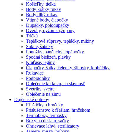
Košieľky, tielka
Body krátky rukáv
Body dlhý rukáv
Vtipné body, čiapočky
Dupačky, polodupačky
Overály, pyžamká,župany
Tričká
Teplákové súpravy, tepláčky, mikiny
Sukne, šatičky
Ponožky, pančuchy, topánočky
Spodná bielizeň, plavky
Kraťase, legíny
Čiapočky, šatky, čelenky, šiltovky, klobúčiky
Rukavice
Podbradníky
Oblečenie ku krstu, na slávnosť
Svetríky, svetre
Oblečenie na zimu
Dojčenské potreby
Fľaštičky a hrnčeky
Príslušenstvo k fľašiam, hrnčekom
Termoboxy, termosky
Boxy na desiatu, sáčky
Ohrievace lahvi, sterilizatory
Taniere, misky, príbory