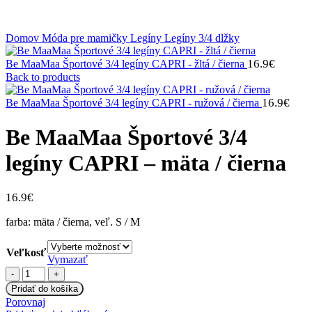
Klikni na zväčšenie
Domov
Móda pre mamičky
Legíny
Legíny 3/4 dlžky
16.9
€
Be MaaMaa Športové 3/4 legíny CAPRI - žltá / čierna
Back to products
16.9
€
Be MaaMaa Športové 3/4 legíny CAPRI - ružová / čierna
Be MaaMaa Športové 3/4
legíny CAPRI – mäta / čierna
16.9
€
farba: mäta / čierna, veľ. S / M
Veľkosť
Vymazať
množstvo
Be
Pridať do košíka
MaaMaa
Porovnaj
Športové