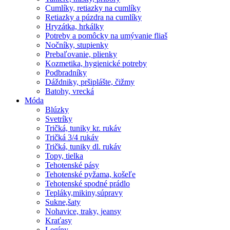
Cumlíky, retiazky na cumlíky
Retiazky a púzdra na cumlíky
Hryzátka, hrkálky
Potreby a pomôcky na umývanie fliaš
Nočníky, stupienky
Prebaľovanie, plienky
Kozmetika, hygienické potreby
Podbradníky
Dáždniky, pršiplášte, čižmy
Batohy, vrecká
Móda
Blúzky
Svetríky
Tričká, tuniky kr. rukáv
Tričká 3/4 rukáv
Tričká, tuniky dl. rukáv
Topy, tielka
Tehotenské pásy
Tehotenské pyžama, košeľe
Tehotenské spodné prádlo
Tepláky,mikiny,súpravy
Sukne,šaty
Nohavice, traky, jeansy
Kraťasy
Legíny