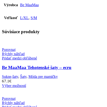
Výrobca
Be MaaMaa
Veľkosť
L/XL
,
S/M
Súvisiace produkty
Porovnaj
Rýchly náhľad
Pridať medzi obľúbené
Be MaaMaa Tehotenské šaty – ecru
Sukne,šaty
,
Šaty
,
Móda pre mamičky
67.1
€
Výber možností
Porovnaj
Rýchly náhľad