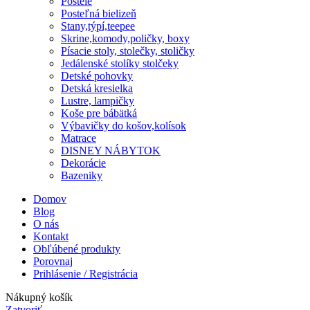
Postele
Posteľná bielizeň
Stany,týpí,teepee
Skrine,komody,poličky, boxy
Písacie stoly, stolečky, stoličky
Jedálenské stolíky stolčeky
Detské pohovky
Detská kresielka
Lustre, lampičky
Koše pre bábätká
Výbavičky do košov,kolísok
Matrace
DISNEY NÁBYTOK
Dekorácie
Bazeniky
Domov
Blog
O nás
Kontakt
Obľúbené produkty
Porovnaj
Prihlásenie / Registrácia
Nákupný košík
Zatvoriť