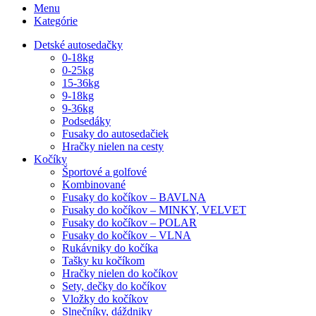
Menu
Kategórie
Detské autosedačky
0-18kg
0-25kg
15-36kg
9-18kg
9-36kg
Podsedáky
Fusaky do autosedačiek
Hračky nielen na cesty
Kočíky
Športové a golfové
Kombinované
Fusaky do kočíkov – BAVLNA
Fusaky do kočíkov – MINKY, VELVET
Fusaky do kočíkov – POLAR
Fusaky do kočíkov – VLNA
Rukávniky do kočíka
Tašky ku kočíkom
Hračky nielen do kočíkov
Sety, dečky do kočíkov
Vložky do kočíkov
Slnečníky, dáždniky