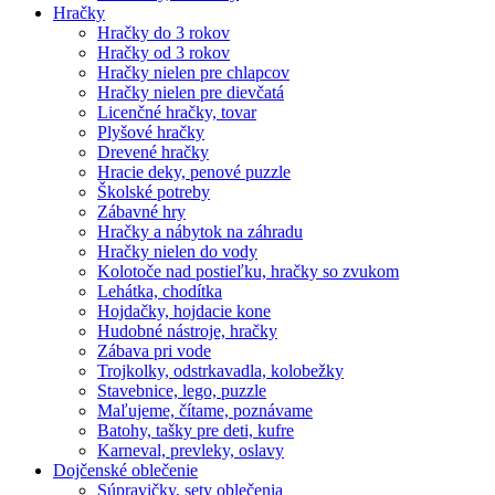
Hračky
Hračky do 3 rokov
Hračky od 3 rokov
Hračky nielen pre chlapcov
Hračky nielen pre dievčatá
Licenčné hračky, tovar
Plyšové hračky
Drevené hračky
Hracie deky, penové puzzle
Školské potreby
Zábavné hry
Hračky a nábytok na záhradu
Hračky nielen do vody
Kolotoče nad postieľku, hračky so zvukom
Lehátka, chodítka
Hojdačky, hojdacie kone
Hudobné nástroje, hračky
Zábava pri vode
Trojkolky, odstrkavadla, kolobežky
Stavebnice, lego, puzzle
Maľujeme, čítame, poznávame
Batohy, tašky pre deti, kufre
Karneval, prevleky, oslavy
Dojčenské oblečenie
Súpravičky, sety oblečenia