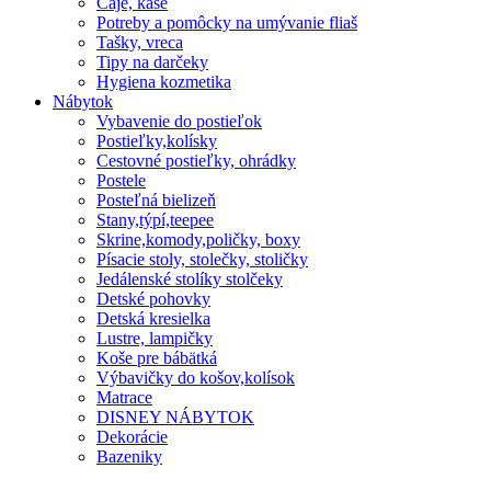
Čaje, kaše
Potreby a pomôcky na umývanie fliaš
Tašky, vreca
Tipy na darčeky
Hygiena kozmetika
Nábytok
Vybavenie do postieľok
Postieľky,kolísky
Cestovné postieľky, ohrádky
Postele
Posteľná bielizeň
Stany,týpí,teepee
Skrine,komody,poličky, boxy
Písacie stoly, stolečky, stoličky
Jedálenské stolíky stolčeky
Detské pohovky
Detská kresielka
Lustre, lampičky
Koše pre bábätká
Výbavičky do košov,kolísok
Matrace
DISNEY NÁBYTOK
Dekorácie
Bazeniky