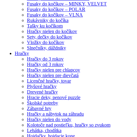
Fusaky do kočíkov – MINKY, VELVET
Fusaky do kočíkov – POLAR
Fusaky do kočíkov – VLNA
Rukávniky do kočíka
Tašky ku kočíkom
Hračky nielen do kočíkov
Sety, dečky do kočíkov
Vložky do kočíkov
Slnečníky, dáždniky
Hračky
Hračky do 3 rokov
Hračky od 3 rokov
Hračky nielen pre chlapcov
Hračky nielen pre dievčatá
Licenčné hračky, tovar
Plyšové hračky
Drevené hračky
Hracie deky, penové puzzle
Školské potreby
Zábavné hry
Hračky a nábytok na záhradu
Hračky nielen do vody
Kolotoče nad postieľku, hračky so zvukom
Lehátka, chodítka
Hojdačky, hojdacie kone