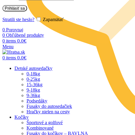
Prihlásiť sa
Stratili ste heslo?
Zapamätať
0
Porovnaj
0
Obľúbené produkty
0.0
€
0
items
Menu
0.0
€
0
items
Detské autosedačky
0-18kg
0-25kg
15-36kg
9-18kg
9-36kg
Podsedáky
Fusaky do autosedačiek
Hračky nielen na cesty
Kočíky
Športové a golfové
Kombinované
Fusaky do kočíkov – BAVLNA