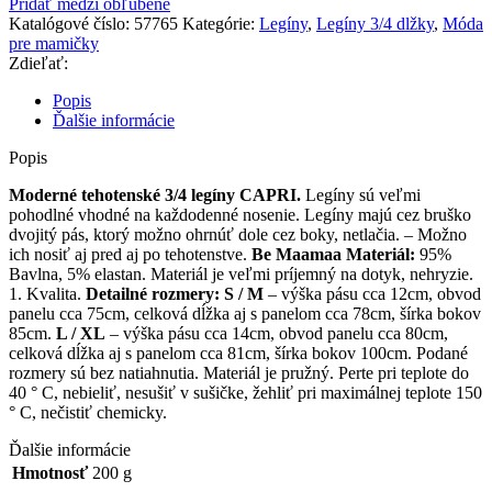
Pridať medzi obľúbené
3/4
Katalógové číslo:
57765
Kategórie:
Legíny
,
Legíny 3/4 dlžky
,
Móda
legíny
pre mamičky
CAPRI
Zdieľať:
-
mäta
Popis
/
Ďalšie informácie
čierna
Popis
Moderné tehotenské 3/4 legíny CAPRI.
Legíny sú veľmi
pohodlné vhodné na každodenné nosenie. Legíny majú cez bruško
dvojitý pás, ktorý možno ohrnúť dole cez boky, netlačia. – Možno
ich nosiť aj pred aj po tehotenstve.
Be Maamaa
Materiál:
95%
Bavlna, 5% elastan. Materiál je veľmi príjemný na dotyk, nehryzie.
1. Kvalita.
Detailné rozmery:
S / M
– výška pásu cca 12cm, obvod
panelu cca 75cm, celková dĺžka aj s panelom cca 78cm, šírka bokov
85cm.
L / XL
– výška pásu cca 14cm, obvod panelu cca 80cm,
celková dĺžka aj s panelom cca 81cm, šírka bokov 100cm. Podané
rozmery sú bez natiahnutia. Materiál je pružný. Perte pri teplote do
40 ° C, nebieliť, nesušiť v sušičke, žehliť pri maximálnej teplote 150
° C, nečistiť chemicky.
Ďalšie informácie
Hmotnosť
200 g