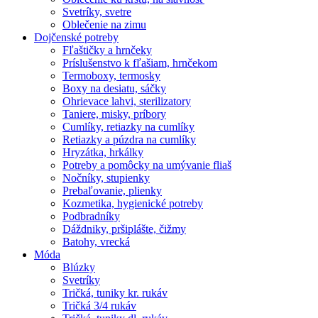
Svetríky, svetre
Oblečenie na zimu
Dojčenské potreby
Fľaštičky a hrnčeky
Príslušenstvo k fľašiam, hrnčekom
Termoboxy, termosky
Boxy na desiatu, sáčky
Ohrievace lahvi, sterilizatory
Taniere, misky, príbory
Cumlíky, retiazky na cumlíky
Retiazky a púzdra na cumlíky
Hryzátka, hrkálky
Potreby a pomôcky na umývanie fliaš
Nočníky, stupienky
Prebaľovanie, plienky
Kozmetika, hygienické potreby
Podbradníky
Dáždniky, pršiplášte, čižmy
Batohy, vrecká
Móda
Blúzky
Svetríky
Tričká, tuniky kr. rukáv
Tričká 3/4 rukáv