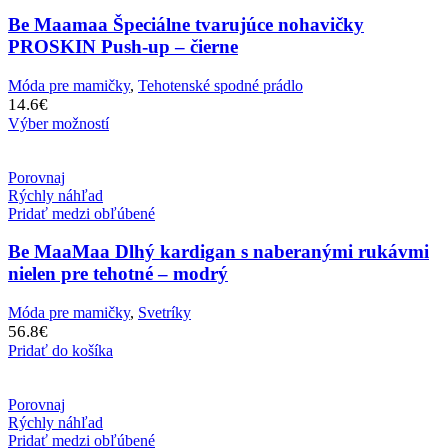
Be Maamaa Špeciálne tvarujúce nohavičky
PROSKIN Push-up – čierne
Móda pre mamičky
,
Tehotenské spodné prádlo
14.6
€
Výber možností
Porovnaj
Rýchly náhľad
Pridať medzi obľúbené
Be MaaMaa Dlhý kardigan s naberanými rukávmi
nielen pre tehotné – modrý
Móda pre mamičky
,
Svetríky
56.8
€
Pridať do košíka
Porovnaj
Rýchly náhľad
Pridať medzi obľúbené