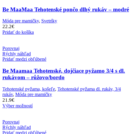
Be MaaMaa Tehotenské pončo dlhý rukáv – modré
Móda pre mamičky
,
Svetríky
22.2
€
Pridať do košíka
Porovnaj
Rýchly náhľad
Pridať medzi obľúbené
Be Maamaa Tehotenské, dojčiace pyžamo 3/4 s dl.
rukávom – růžovo/bordo
Tehotenské pyžama, košeľe
,
Tehotenské pyžama dl. rukáv, 3/4
rukáv
,
Móda pre mamičky
21.9
€
Výber možností
Porovnaj
Rýchly náhľad
Pridať medzi obľúbené