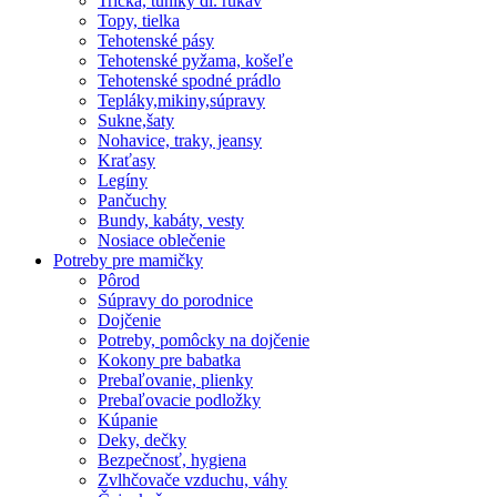
Tričká, tuniky dl. rukáv
Topy, tielka
Tehotenské pásy
Tehotenské pyžama, košeľe
Tehotenské spodné prádlo
Tepláky,mikiny,súpravy
Sukne,šaty
Nohavice, traky, jeansy
Kraťasy
Legíny
Pančuchy
Bundy, kabáty, vesty
Nosiace oblečenie
Potreby pre mamičky
Pôrod
Súpravy do porodnice
Dojčenie
Potreby, pomôcky na dojčenie
Kokony pre babatka
Prebaľovanie, plienky
Prebaľovacie podložky
Kúpanie
Deky, dečky
Bezpečnosť, hygiena
Zvlhčovače vzduchu, váhy