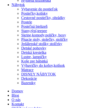
Hygiena kozmetika
Nábytok
Vybavenie do postieľok
Postieľky,kolísky
Cestovné postieľky, ohrádky
Postele
Posteľná bielizeň
Stany,týpí,teepee
Skrine,komody,poličky, boxy
Písacie stoly, stolečky, stoličky
Jedálenské stolíky stolčeky
Detské pohovky
Detská kresielka
Lustre, lampičky
Koše pre bábätká
Výbavičky do košov,kolísok
Matrace
DISNEY NÁBYTOK
Dekorácie
Bazeniky
Domov
Blog
O nás
Kontakt