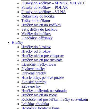
Fusaky do kočíkov – MINKY, VELVET
Fusaky do kočíkov – POLAR
Fusaky do kočíkov – VLNA
Rukávniky do kočíka
Tašky ku kočíkom
Hračky nielen do kočíkov
Sety, dečky do kočíkov
Vložky do kočíkov
Slnečníky, dáždniky
Hračky
Hračky do 3 rokov
Hračky od 3 rokov
Hračky nielen pre chlapcov
Hračky nielen pre dievčatá
Licenčné hračky, tovar
Plyšové hračky
Drevené hračky
Hracie deky, penové puzzle
Školské potreby
Zábavné hry
Hračky a nábytok na záhradu
Hračky nielen do vody
Kolotoče nad postieľku, hračky so zvukom
Lehátka, chodítka
Hojdačky, hojdacie kone