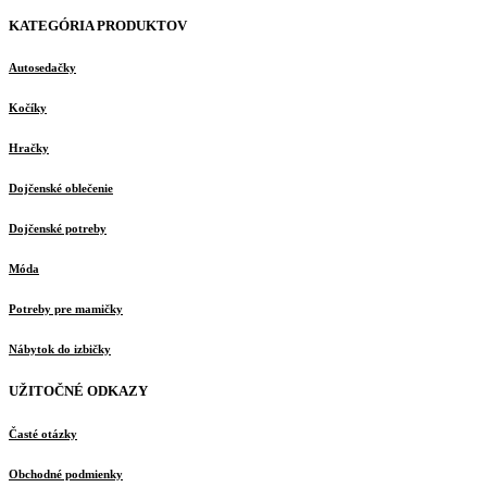
KATEGÓRIA PRODUKTOV
Autosedačky
Kočíky
Hračky
Dojčenské oblečenie
Dojčenské potreby
Móda
Potreby pre mamičky
Nábytok do izbičky
UŽITOČNÉ ODKAZY
Časté otázky
Obchodné podmienky