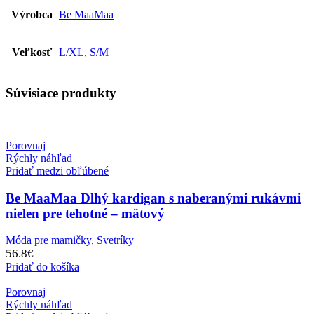
Výrobca
Be MaaMaa
Veľkosť
L/XL
,
S/M
Súvisiace produkty
Porovnaj
Rýchly náhľad
Pridať medzi obľúbené
Be MaaMaa Dlhý kardigan s naberanými rukávmi
nielen pre tehotné – mätový
Móda pre mamičky
,
Svetríky
56.8
€
Pridať do košíka
Porovnaj
Rýchly náhľad