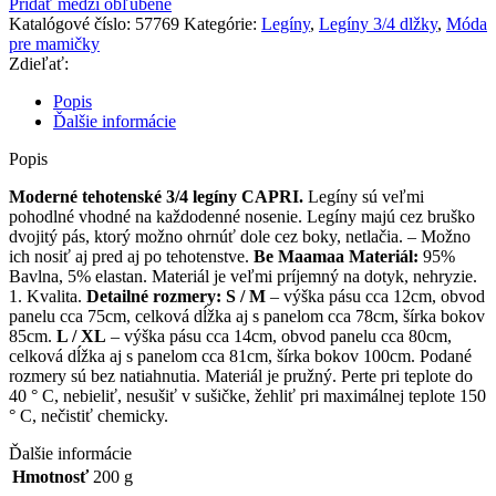
Pridať medzi obľúbené
3/4
Katalógové číslo:
57769
Kategórie:
Legíny
,
Legíny 3/4 dlžky
,
Móda
legíny
pre mamičky
CAPRI
Zdieľať:
-
biela
Popis
/
Ďalšie informácie
ružová
Popis
Moderné tehotenské 3/4 legíny CAPRI.
Legíny sú veľmi
pohodlné vhodné na každodenné nosenie. Legíny majú cez bruško
dvojitý pás, ktorý možno ohrnúť dole cez boky, netlačia. – Možno
ich nosiť aj pred aj po tehotenstve.
Be Maamaa
Materiál:
95%
Bavlna, 5% elastan. Materiál je veľmi príjemný na dotyk, nehryzie.
1. Kvalita.
Detailné rozmery:
S / M
– výška pásu cca 12cm, obvod
panelu cca 75cm, celková dĺžka aj s panelom cca 78cm, šírka bokov
85cm.
L / XL
– výška pásu cca 14cm, obvod panelu cca 80cm,
celková dĺžka aj s panelom cca 81cm, šírka bokov 100cm. Podané
rozmery sú bez natiahnutia. Materiál je pružný. Perte pri teplote do
40 ° C, nebieliť, nesušiť v sušičke, žehliť pri maximálnej teplote 150
° C, nečistiť chemicky.
Ďalšie informácie
Hmotnosť
200 g