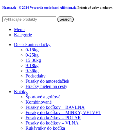
Hratsa.sk
- © 2024 Vytvorila spoločnosť
Alibition.sk
. Prémiové weby a eshopy.
Search
Menu
Kategórie
Detské autosedačky
0-18kg
0-25kg
15-36kg
9-18kg
9-36kg
Podsedáky
Fusaky do autosedačiek
Hračky nielen na cesty
Kočíky
Športové a golfové
Kombinované
Fusaky do kočíkov – BAVLNA
Fusaky do kočíkov – MINKY, VELVET
Fusaky do kočíkov – POLAR
Fusaky do kočíkov – VLNA
Rukávniky do kočíka