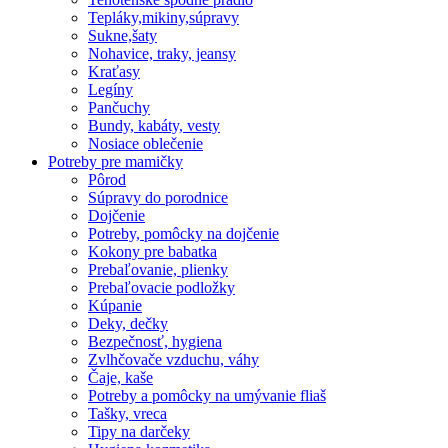
Tepláky,mikiny,súpravy
Sukne,šaty
Nohavice, traky, jeansy
Kraťasy
Legíny
Pančuchy
Bundy, kabáty, vesty
Nosiace oblečenie
Potreby pre mamičky
Pôrod
Súpravy do porodnice
Dojčenie
Potreby, pomôcky na dojčenie
Kokony pre babatka
Prebaľovanie, plienky
Prebaľovacie podložky
Kúpanie
Deky, dečky
Bezpečnosť, hygiena
Zvlhčovače vzduchu, váhy
Čaje, kaše
Potreby a pomôcky na umývanie fliaš
Tašky, vreca
Tipy na darčeky