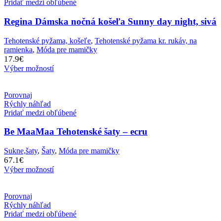
Pridať medzi obľúbené
Regina Dámska nočná košeľa Sunny day night, sivá
Tehotenské pyžama, košeľe
,
Tehotenské pyžama kr. rukáv, na
ramienka
,
Móda pre mamičky
17.9
€
Výber možností
Porovnaj
Rýchly náhľad
Pridať medzi obľúbené
Be MaaMaa Tehotenské šaty – ecru
Sukne,šaty
,
Šaty
,
Móda pre mamičky
67.1
€
Výber možností
Porovnaj
Rýchly náhľad
Pridať medzi obľúbené