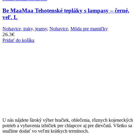
Be MaaMaa Tehotenské tepláky s lampasy – černé,
veľ. L
Nohavice, traky, jeansy
,
Nohavice
,
Móda pre mamičky
26.3
€
Pridať do košíka
U nás nájdete široký výber hračiek, oblečenia, rôznych kojeneckých
potrieb a vybavenia izbičiek pre chlapcov aj pre dievčatá. Všetko sa
snažíme dodať vo veľmi krátkych termínoch.