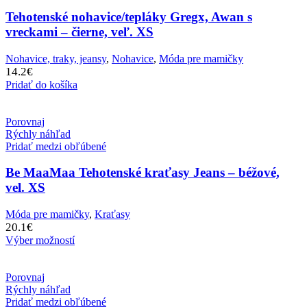
Tehotenské nohavice/tepláky Gregx, Awan s
vreckami – čierne, veľ. XS
Nohavice, traky, jeansy
,
Nohavice
,
Móda pre mamičky
14.2
€
Pridať do košíka
Porovnaj
Rýchly náhľad
Pridať medzi obľúbené
Be MaaMaa Tehotenské kraťasy Jeans – béžové,
vel. XS
Móda pre mamičky
,
Kraťasy
20.1
€
Výber možností
Porovnaj
Rýchly náhľad
Pridať medzi obľúbené