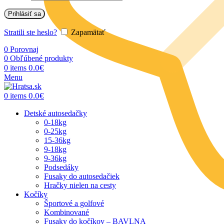
Prihlásiť sa
Stratili ste heslo?
Zapamätať
0
Porovnaj
0
Obľúbené produkty
0.0
€
0
items
Menu
0.0
€
0
items
Detské autosedačky
0-18kg
0-25kg
15-36kg
9-18kg
9-36kg
Podsedáky
Fusaky do autosedačiek
Hračky nielen na cesty
Kočíky
Športové a golfové
Kombinované
Fusaky do kočíkov – BAVLNA