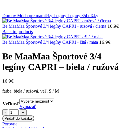
Klikni na zväčšenie
Domov
Móda pre mamičky
Legíny
Legíny 3/4 dlžky
16.9
€
Be MaaMaa Športové 3/4 legíny CAPRI - ružová / čierna
Back to products
16.9
€
Be MaaMaa Športové 3/4 legíny CAPRI - žltá / mäta
Be MaaMaa Športové 3/4
legíny CAPRI – biela / ružová
16.9
€
farba: biela / ružová, veľ. S / M
Veľkosť
Vymazať
množstvo
Be
Pridať do košíka
MaaMaa
Porovnaj
Športové