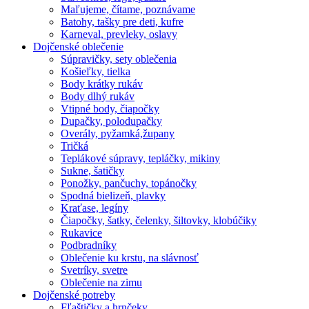
Maľujeme, čítame, poznávame
Batohy, tašky pre deti, kufre
Karneval, prevleky, oslavy
Dojčenské oblečenie
Súpravičky, sety oblečenia
Košieľky, tielka
Body krátky rukáv
Body dlhý rukáv
Vtipné body, čiapočky
Dupačky, polodupačky
Overály, pyžamká,župany
Tričká
Teplákové súpravy, tepláčky, mikiny
Sukne, šatičky
Ponožky, pančuchy, topánočky
Spodná bielizeň, plavky
Kraťase, legíny
Čiapočky, šatky, čelenky, šiltovky, klobúčiky
Rukavice
Podbradníky
Oblečenie ku krstu, na slávnosť
Svetríky, svetre
Oblečenie na zimu
Dojčenské potreby
Fľaštičky a hrnčeky