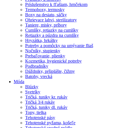
Príslušenstvo k fľašiam, hrnčekom
Termoboxy, termosky
Boxy na desiatu, sáčky
Ohrievace lahvi, sterilizatory
Taniere, misky, príbory
Cumlíky, retiazky na cumlíky
Retiazky a púzdra na cumlíky
Hryzátka, hrkálky
Potreby a pomôcky na umývanie fliaš
Nočníky, stupienky
Prebaľovanie, plienky
Kozmetika, hygienické potreby
Podbradníky
Dáždniky, pršiplášte, čižmy
Batohy, vrecká
Móda
Blúzky
Svetríky
Tričká, tuniky kr. rukáv
Tričká 3/4 rukáv
Tričká, tuniky dl. rukáv
Topy, tielka
Tehotenské pásy
Tehotenské pyžama, košeľe
Tehotenské spodné prádlo