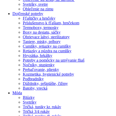
Svetríky, svetre
Oblečenie na zimu
Dojčenské potreby
Fľaštičky a hrnčeky
Príslušenstvo k fľašiam, hrnčekom
Termoboxy, termosky
Boxy na desiatu, sáčky
Ohrievace lahvi, sterilizatory
Taniere, misky, príbory
Cumlíky, retiazky na cumlíky
Retiazky a púzdra na cumlíky
Hryzátka, hrkálky
Potreby a pomôcky na umývanie fliaš
Nočníky, stupienky
Prebaľovanie, plienky
Kozmetika, hygienické potreby
Podbradníky
Dáždniky, pršiplášte, čižmy
Batohy, vrecká
Móda
Blúzky
Svetríky
Tričká, tuniky kr. rukáv
Tričká 3/4 rukáv