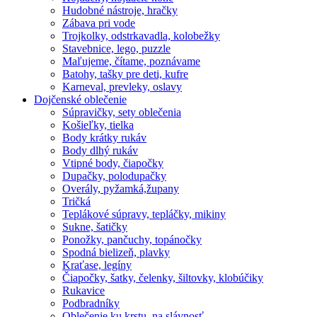
Hudobné nástroje, hračky
Zábava pri vode
Trojkolky, odstrkavadla, kolobežky
Stavebnice, lego, puzzle
Maľujeme, čítame, poznávame
Batohy, tašky pre deti, kufre
Karneval, prevleky, oslavy
Dojčenské oblečenie
Súpravičky, sety oblečenia
Košieľky, tielka
Body krátky rukáv
Body dlhý rukáv
Vtipné body, čiapočky
Dupačky, polodupačky
Overály, pyžamká,župany
Tričká
Teplákové súpravy, tepláčky, mikiny
Sukne, šatičky
Ponožky, pančuchy, topánočky
Spodná bielizeň, plavky
Kraťase, legíny
Čiapočky, šatky, čelenky, šiltovky, klobúčiky
Rukavice
Podbradníky
Oblečenie ku krstu, na slávnosť