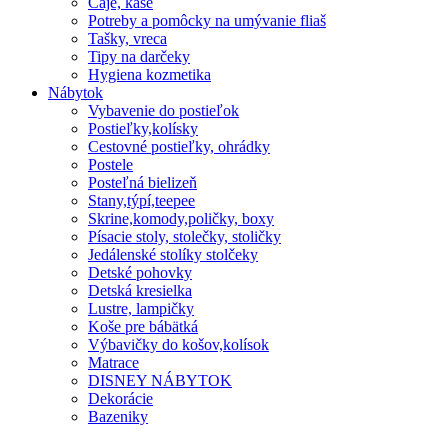
Čaje, kaše
Potreby a pomôcky na umývanie fliaš
Tašky, vreca
Tipy na darčeky
Hygiena kozmetika
Nábytok
Vybavenie do postieľok
Postieľky,kolísky
Cestovné postieľky, ohrádky
Postele
Posteľná bielizeň
Stany,týpí,teepee
Skrine,komody,poličky, boxy
Písacie stoly, stolečky, stoličky
Jedálenské stolíky stolčeky
Detské pohovky
Detská kresielka
Lustre, lampičky
Koše pre bábätká
Výbavičky do košov,kolísok
Matrace
DISNEY NÁBYTOK
Dekorácie
Bazeniky